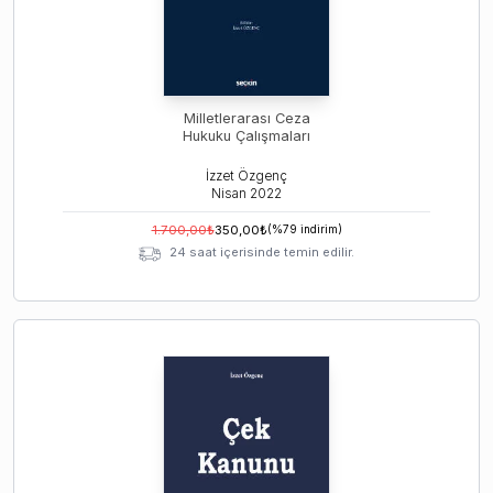
Milletlerarası Ceza
Hukuku Çalışmaları
İzzet Özgenç
Nisan
2022
1.700,00
₺
350,00
₺
(%
79
indirim)
24 saat içerisinde temin edilir.