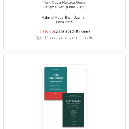
Türk Ceza Hukuku Genel
Çalışma Seti (Ekim 2025)
Mahmut Koca, İlhan Üzülmez, İzzet Özgenç
Ekim
2025
2.610,00
₺
2.318,50
₺
(%
11
indirim)
24 saat içerisinde temin edilir.