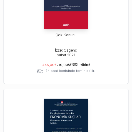
Çek Kanunu
İzzet Özgenç
Şubat
2021
445,00
₺
210,00
₺
(%
53
indirim)
24 saat içerisinde temin edilir.