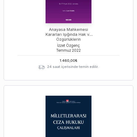
Anayasa Mahkemesi
Kararları Işığında Hak ve
Özgürlüklerin
Sınırlandırılması Rejimleri
İzzet Özgenç
Sempozyumu
Temmuz
2022
1.460,00
₺
24 saat içerisinde temin edilir.