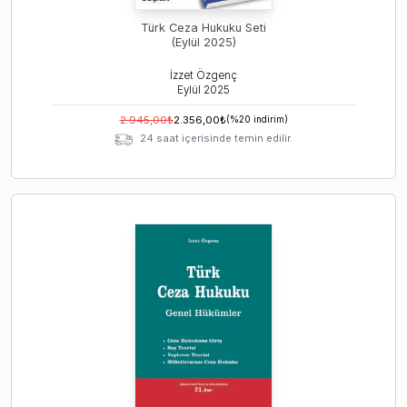
Türk Ceza Hukuku Seti
(Eylül 2025)
İzzet Özgenç
Eylül
2025
2.945,00
₺
2.356,00
₺
(%
20
indirim)
24 saat içerisinde temin edilir.