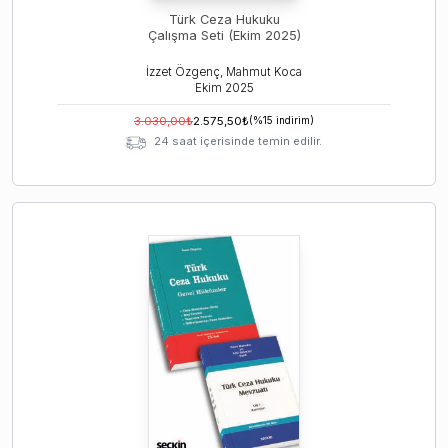
Türk Ceza Hukuku
Çalışma Seti (Ekim 2025)
İzzet Özgenç, Mahmut Koca
Ekim
2025
3.030,00
₺
2.575,50
₺
(%
15
indirim)
24 saat içerisinde temin edilir.