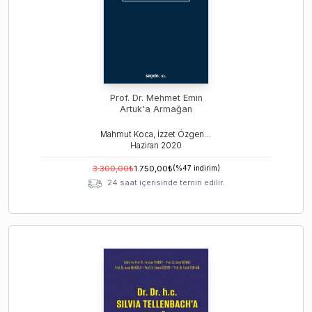
Prof. Dr. Mehmet Emin
Artuk'a Armağan
Mahmut Koca, İzzet Özgenç, İlhan Üzülmez
Haziran
2020
3.300,00
₺
1.750,00
₺
(%
47
indirim)
24 saat içerisinde temin edilir.