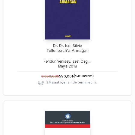
Dr. Dr. h.c. Silvia
Tellenbach'a Armağan
Feridun Yenisey, İzzet Özgenç, Ayşe Nuhoğlu
Mayıs
2018
3.050,00
₺
590,00
₺
(%
81
indirim)
24 saat içerisinde temin edilir.