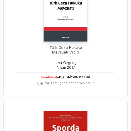
Türk Ceza Hukuku
Mevzuatı Cilt: 3
İzzet Özgenç
Nisan
2017
1.240,00
₺
45,00
₺
(%
96
indirim)
24 saat içerisinde temin edilir.