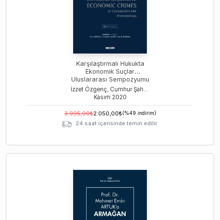
Karşılaştırmalı Hukukta
Ekonomik Suçlar
Uluslararası Sempozyumu
Tebliğler – C: I – II
İzzet Özgenç, Cumhur Şahin, Faruk Turhan
Kasım
2020
3.995,00
₺
2.050,00
₺
(%
49
indirim)
24 saat içerisinde temin edilir.