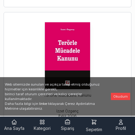
Web sitemizde sunulan ve açıkça talep etmiş olduğunuz
hizmetler için kesinlikle gerekli,
birinci taraf oturum çerezleri ve kalıcı çerezler
Terörle Mücadele Kanunu
Okudum
kullanılmaktadır.
Daha fazla bilgi için
linke
tıklayarak Çerez Aydınlatma
Metnine ulaşabilirsiniz.
İzzet Özgenç
Eylül
2006
Ana Sayfa
Kategori
Sipariş
Profil
Sepetim
Baskısı tükenmiştir.