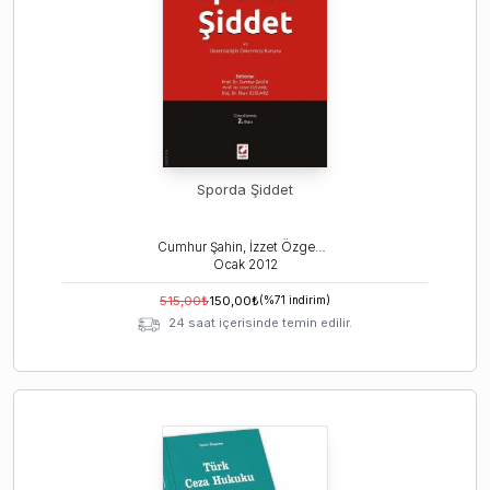
Sporda Şiddet
Cumhur Şahin, İzzet Özgenç, İlhan Üzülmez
Ocak
2012
515,00
₺
150,00
₺
(%
71
indirim)
24 saat içerisinde temin edilir.