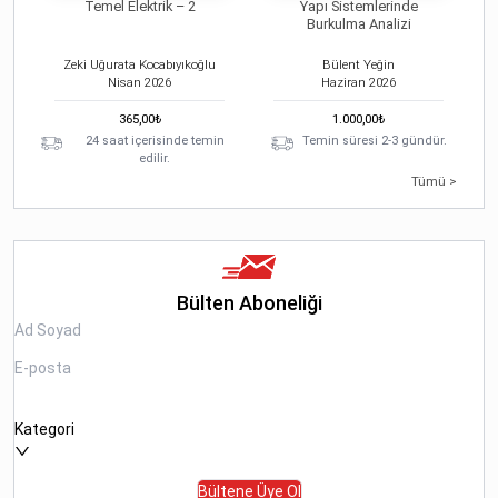
Temel Elektrik – 2
Yapı Sistemlerinde
Burkulma Analizi
Zeki Uğurata Kocabıyıkoğlu
Bülent Yeğin
Nisan
2026
Haziran
2026
365,00
₺
1.000,00
₺
24 saat içerisinde temin
Temin süresi 2-3 gündür.
edilir.
Tümü >
Bülten Aboneliği
Kategori
Bültene Üye Ol