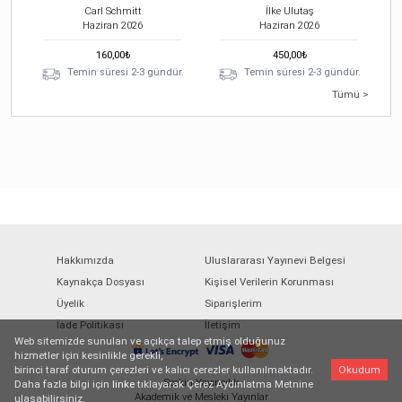
Carl Schmitt
İlke Ulutaş
Haziran
2026
Haziran
2026
160,00
₺
450,00
₺
Temin süresi 2-3 gündür.
Temin süresi 2-3 gündür.
Tümü >
Hakkımızda
Uluslararası Yayınevi Belgesi
Kaynakça Dosyası
Kişisel Verilerin Korunması
Üyelik
Siparişlerim
İade Politikası
İletişim
Web sitemizde sunulan ve açıkça talep etmiş olduğunuz
hizmetler için kesinlikle gerekli,
birinci taraf oturum çerezleri ve kalıcı çerezler kullanılmaktadır.
Okudum
Seçkin Yayıncılık
Daha fazla bilgi için
linke
tıklayarak Çerez Aydınlatma Metnine
Akademik ve Mesleki Yayınlar
ulaşabilirsiniz.