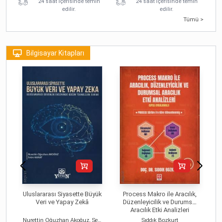
24 saat içerisinde temin
24 saat içerisinde temin
edilir.
edilir.
Tümü >
Bilgisayar Kitapları
Uluslararası Siyasette Büyük
Process Makro ile Aracılık,
Veri ve Yapay Zekâ
Düzenleyicilik ve Durumsal
Aracılık Etki Analizleri
Nurettin Oğuzhan Akoğuz, Selim Kanat
Sıddık Bozkurt