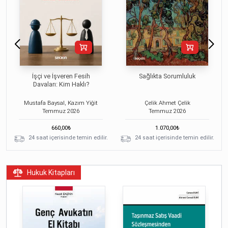
İşçi ve İşveren Fesih
Sağlıkta Sorumluluk
Davaları: Kim Haklı?
Mustafa Baysal, Kazım Yiğit
Çelik Ahmet Çelik
Temmuz
2026
Temmuz
2026
660,00
₺
1.070,00
₺
24 saat içerisinde temin edilir.
24 saat içerisinde temin edilir.
Hukuk Kitapları