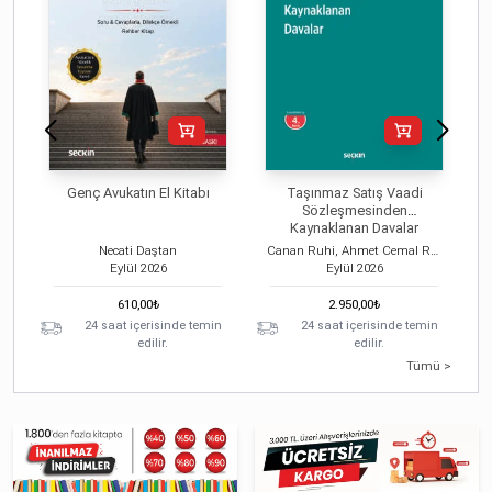
Genç Avukatın El Kitabı
Taşınmaz Satış Vaadi
Sözleşmesinden
Kaynaklanan Davalar
Necati Daştan
Canan Ruhi, Ahmet Cemal Ruhi
Eylül
2026
Eylül
2026
610,00
₺
2.950,00
₺
24 saat içerisinde temin
24 saat içerisinde temin
edilir.
edilir.
Tümü >