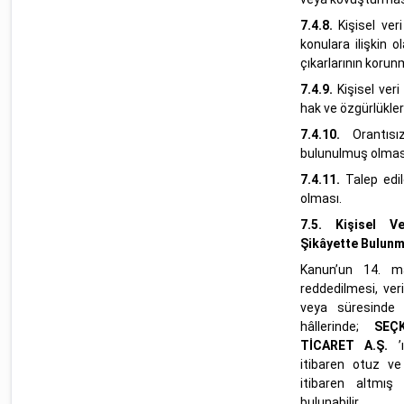
7.4.8.
Kişisel ver
konulara ilişkin 
çıkarlarının korunm
7.4.9.
Kişisel veri
hak ve özgürlükler
7.4.10.
Orantıs
bulunulmuş olmas
7.4.11.
Talep edil
olması.
7.5. Kişisel V
Şikâyette Bulunm
Kanun’un 14. m
reddedilmesi, ver
veya süresinde 
hâllerinde;
SEÇ
TİCARET A.Ş.
’ı
itibaren otuz ve
itibaren altmış
bulunabilir.