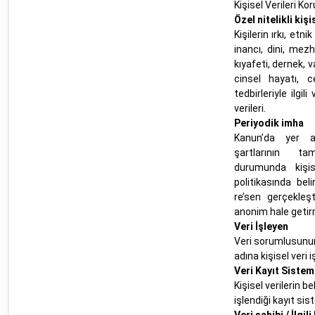
Kişisel Verileri 
Özel nitelikli kişi
Kişilerin ırkı, etn
inancı, dini, mezh
kıyafeti, dernek, v
cinsel hayatı, 
tedbirleriyle ilgil
verileri.
Periyodik imha
Kanun’da yer al
şartlarının t
durumunda kişis
politikasında beli
re’sen gerçekleş
anonim hale getir
Veri İşleyen
Veri sorumlusunun
adına kişisel veri 
Veri Kayıt Sistem
Kişisel verilerin be
işlendiği kayıt sis