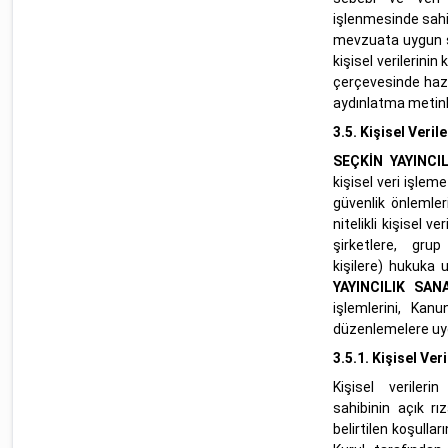
işlenmesinde sahip
mevzuata uygun şe
kişisel verilerinin
çerçevesinde hazır
aydınlatma metinl
3.5.
Kişisel Veril
SEÇKİN YAYINCI
kişisel veri işlem
güvenlik önlemleri
nitelikli kişisel v
şirketlere, gru
kişilere) hukuka 
YAYINCILIK SAN
işlemlerini, Kan
düzenlemelere uyg
3.5.1.
Kişisel Ver
Kişisel verileri
sahibinin açık rı
belirtilen koşullar