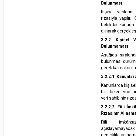
Bulunması
Kişisel verileri
rızasıyla yapılır. 
belirli bir konuda
alınarak gerçekleşi
3.2.2.
Kişisel V
Bulunmaması
Aşağıda sıralana
bulunması durumun
gerek kalmaksızın k
3.2.2.1.
Kanunlar
Kanunlarda kişisel
bir düzenleme bul
veri sahibinin rıza
3.2.2.2.
Fiili İmk
Rızasının Alınam
Fiili imkânsı
açıklayamayacak
geçerlilik tanınam