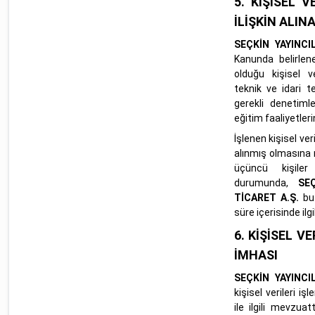
5.
KİŞİSEL 
İLİŞKİN ALI
SEÇKİN YAYINCI
Kanunda belirlen
olduğu kişisel v
teknik ve idari 
gerekli denetiml
eğitim faaliyetler
İşlenen kişisel ver
alınmış olmasına 
üçüncü kişiler
durumunda,
SE
TİCARET A.Ş.
bu
süre içerisinde ilgi
6. KİŞİSEL V
İMHASI
SEÇKİN YAYINCI
kişisel verileri i
ile ilgili mevzu