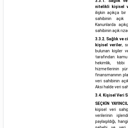
3.3.1.
Sağlık ve
nitelikli kişisel v
ilişkin açıkça b
sahibinin açık 
Kanunlarda açık
sahibinin açık rızas
3.3.2.
Sağlık ve ci
kişisel veriler
, s
bulunan kişiler v
tarafından: kamu
hekimlik, tıb
hizmetlerinin yür
finansmanının pl
veri sahibinin açı
Aksi halde veri sahi
3.4.
Kişisel Veri 
SEÇKİN YAYINCI
kişisel veri sahi
verilerinin işle
paylaşıldığı, han
sebebi ve veri s