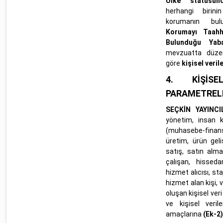
Ülke” statüsün
herhangi birini
korumanın bu
Korumayı Taah
Bulunduğu Yaba
mevzuatta düzen
göre
kişisel veril
4.
KİŞİ
PARAMETREL
SEÇKİN YAYINCI
yönetim, insan ka
(muhasebe-finans)
üretim, ürün geli
satış, satın alma
çalışan, hisseda
hizmet alıcısı, sta
hizmet alan kişi, 
oluşan kişisel veri 
ve kişisel veril
amaçlarına
(Ek-2)