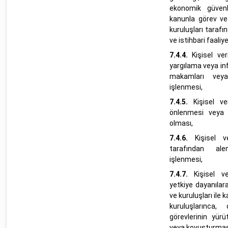
ekonomik güvenl
kanunla görev ve
kuruluşları tarafı
ve istihbari faali
7.4.4.
Kişisel ve
yargılama veya inf
makamları veya
işlenmesi,
7.4.5.
Kişisel v
önlenmesi veya 
olması,
7.4.6.
Kişisel v
tarafından aleni
işlenmesi,
7.4.7.
Kişisel v
yetkiye dayanılar
ve kuruluşları ile
kuruluşlarınca
görevlerinin yürü
veya kovuşturması 