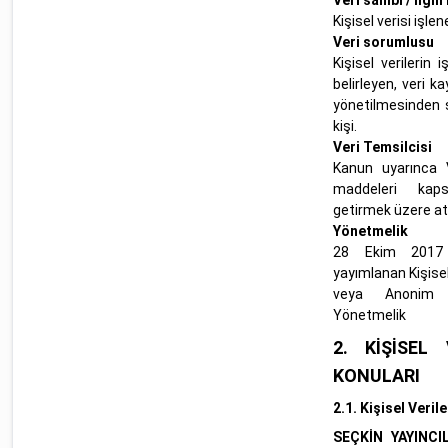
Veri sahibi / İlgili
Kişisel verisi işlen
Veri sorumlusu
Kişisel verilerin 
belirleyen, veri 
yönetilmesinden 
kişi.
Veri Temsilcisi
Kanun uyarınca V
maddeleri kaps
getirmek üzere at
Yönetmelik
28 Ekim 2017 
yayımlanan Kişisel
veya Anonim H
Yönetmelik
2.
KİŞİSEL
KONULARI
2.1.
Kişisel Veril
SEÇKİN YAYINCI