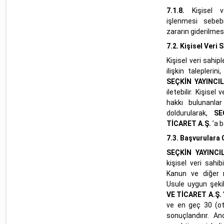
7.1.8.
Kişisel v
işlenmesi sebeb
zararın giderilmes
7.2.
Kişisel Veri 
Kişisel veri sahip
ilişkin taleplerin
SEÇKİN YAYINCIL
iletebilir. Kişisel
hakkı bulunanla
doldurularak,
SE
TİCARET A.Ş.
’a b
7.3.
Başvurulara 
SEÇKİN YAYINCI
kişisel veri sahi
Kanun ve diğer 
Usule uygun şek
VE TİCARET A.Ş.
ve en geç 30 (ot
sonuçlandırır. An