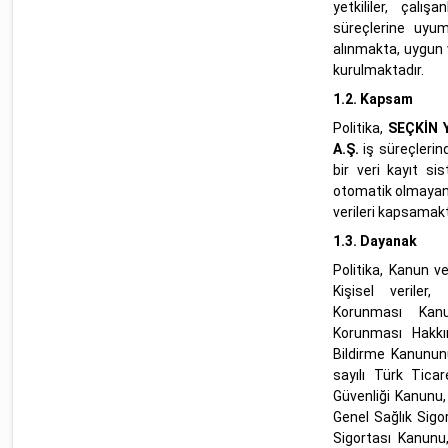
yetkililer, çalı
süreçlerine uyum
alınmakta, uygun
kurulmaktadır.
1.2. Kapsam
Politika,
SEÇKİN 
A.Ş.
iş süreçlerin
bir veri kayıt si
otomatik olmayan y
verileri kapsamakt
1.3. Dayanak
Politika, Kanun v
Kişisel veriler,
Korunması Kanu
Korunması Hakkı
Bildirme Kanununu
sayılı Türk Tica
Güvenliği Kanunu,
Genel Sağlık Sigor
Sigortası Kanunu