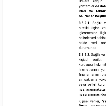
ilkelere uygun o
yöntemler
de dahi
idari ve teknik
belirlenen koşulla
3.5.2.1.
Sağlık 
nitelikli kişisel v
işlenmesine ili
halinde veri sahib
halde veri sah
durumunda.
3.5.2.2.
Sağlık ve 
kişisel veriler
koruyucu hekimlik
hizmetlerinin yür
finansmanının pl
sır saklama yükü
veya yetkili kuru
rıza aranmaksızın
rızası alınması d
Kişisel veriler,
"Y