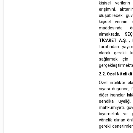
kişisel verileri
erişimini, aktar
oluşabilecek güv
kişisel verinin 
maddesinde ön
almaktadır.
SEÇ
TİCARET A.Ş.
, 
tarafından yayı
olarak gerekli k
sağlamak için t
gerçekleştirmekte
2.2.
Özel Nitelikl
Özel nitelikte ola
siyasi düşünce, 
diğer inançlar, kı
sendika üyeliği
mahkûmiyeti, güvenl
biyometrik ve g
yönelik alınan ö
gerekli denetimler