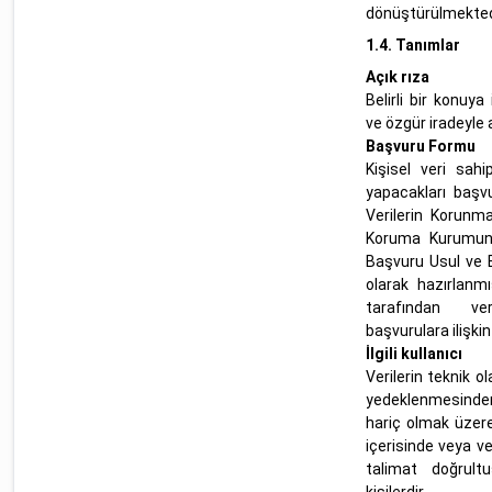
dönüştürülmekted
1.4.
Tanımlar
Açık rıza
Belirli bir konuya
ve özgür iradeyle 
Başvuru Formu
Kişisel veri sahi
yapacakları başvu
Verilerin Korunma
Koruma Kurumunu
Başvuru Usul ve 
olarak hazırlanmış
tarafından ve
başvurulara ilişki
İlgili kullanıcı
Verilerin teknik 
yedeklenmesinden
hariç olmak üzer
içerisinde veya v
talimat doğrultu