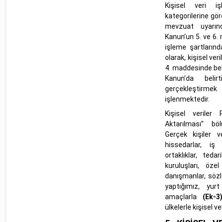
Kişisel veri i
kategorilerine gö
mevzuat uyarınca 
Kanun’un 5. ve 6. 
işleme şartlarınd
olarak, kişisel ver
4. maddesinde beli
Kanun’da belir
gerçekleştirmek 
işlenmektedir.
Kişisel veriler P
Aktarılması” bö
Gerçek kişiler v
hissedarlar, iş 
ortaklıklar, teda
kuruluşları, özel
danışmanlar, sözle
yaptığımız, yurt
amaçlarla
(Ek-3
ülkelerle kişisel v