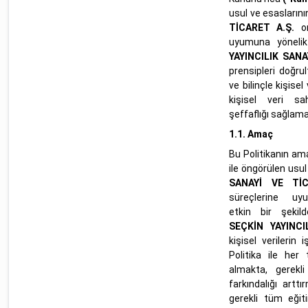
usul ve esasların
TİCARET A.Ş.
or
uyumuna yöneli
YAYINCILIK SANA
prensipleri doğr
ve bilinçle kişise
kişisel veri sahi
şeffaflığı sağlama
1.1. Amaç
Bu Politikanın ama
ile öngörülen usul
SANAYİ VE Tİ
süreçlerine uyum
etkin bir şekil
SEÇKİN YAYINCI
kişisel verilerin
Politika ile her 
almakta, gerekli
farkındalığı artt
gerekli tüm eğiti