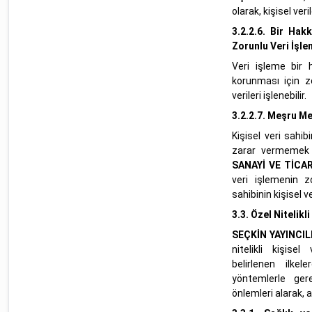
olarak, kişisel veril
3.2.2.6.
Bir Hakk
Zorunlu Veri İşl
Veri işleme bir h
korunması için zo
verileri işlenebilir.
3.2.2.7.
Meşru Men
Kişisel veri sahi
zarar vermemek 
SANAYİ VE TİCAR
veri işlemenin 
sahibinin kişisel ver
3.3.
Özel Nitelikli
SEÇKİN YAYINCIL
nitelikli kişisel
belirlenen ilkel
yöntemlerle gere
önlemleri alarak, a