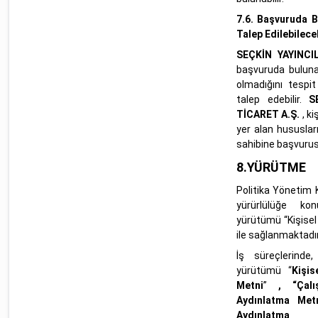
7.6. Başvuruda B
Talep Edilebilecek
SEÇKİN YAYINCI
başvuruda bulunan
olmadığını tespit
talep edebilir.
S
TİCARET A.Ş.
, ki
yer alan hususları
sahibine başvurusu i
8.YÜRÜTME
Politika Yönetim 
yürürlülüğe kon
yürütümü “Kişisel
ile sağlanmaktadır
İş süreçlerinde,
yürütümü “
Kişis
Metni
”
,
“Çal
Aydınlatma Metn
Aydınlatma 