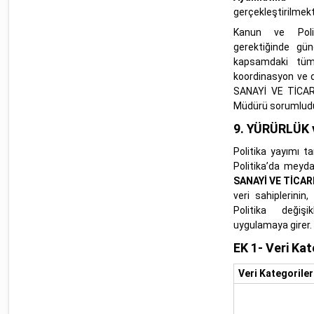
gerçekleştirilmekt
Kanun ve Polit
gerektiğinde gü
kapsamdaki tüm 
koordinasyon ve 
SANAYİ VE TİCARE
Müdürü sorumludu
9.
YÜRÜRLÜK v
Politika yayımı tar
Politika’da meyd
SANAYİ VE TİCAR
veri sahiplerinin, 
Politika değişik
uygulamaya girer.
EK 1- Veri Kate
Veri Kategoriler