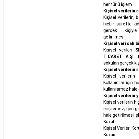
her türlü işlem.
Kişisel verilerin
Kişisel verilerin, 
hiçbir surette kiml
gerçek kişiyle 
getirilmesi.
Kişisel veri sahib
Kişisel verileri
S
TİCARET A.Ş.
ta
sokulan gerçek kiş
Kişisel verilerin 
Kişisel verilerin 
Kullanıcılar için 
kullanılamaz hale 
Kişisel verilerin 
Kişisel verilerin 
erişilemez, geri g
hale getirilmesi iş
Kurul
Kişisel Verileri K
Kurum