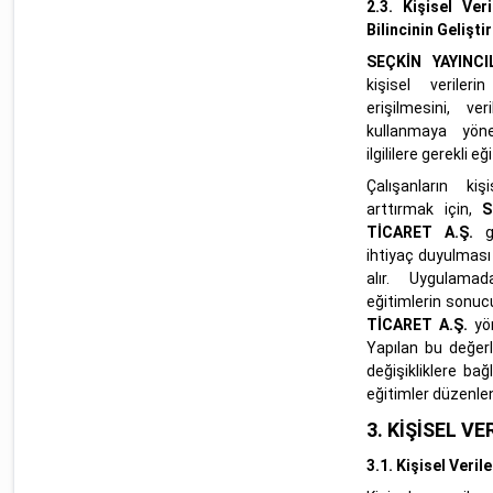
2.3.
Kişisel Ver
Bilincinin Gelişti
SEÇKİN YAYINCI
kişisel veriler
erişilmesini, ve
kullanmaya yönel
ilgililere gerekli eği
Çalışanların kiş
arttırmak için,
S
TİCARET A.Ş.
ge
ihtiyaç duyulmas
alır. Uygulamad
eğitimlerin sonu
TİCARET A.Ş.
yö
Yapılan bu değerl
değişikliklere bağ
eğitimler düzenlen
3.
KİŞİSEL VE
3.1.
Kişisel Veri