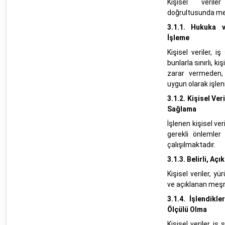
Kişisel veril
doğrultusunda mev
3.1.1.
Hukuka v
İşleme
Kişisel veriler, i
bunlarla sınırlı, k
zarar vermeden,
uygun olarak işleni
3.1.2.
Kişisel Ver
Sağlama
İşlenen kişisel ve
gerekli önlemler
çalışılmaktadır.
3.1.3.
Belirli, Aç
Kişisel veriler, y
ve açıklanan meşr
3.1.4.
İşlendikle
Ölçülü Olma
Kişisel veriler, iş 