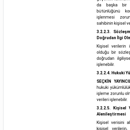
da başka bir 
bütünlüğünü kor
işlenmesi zor
sahibinin kişisel ver
3.2.2.3.
Sözleşm
Doğrudan İlgi Ol
Kişisel verilerin
olduğu bir sözle
doğrudan ilgiliys
işlenebilir.
3.2.2.4.
Hukuki Yü
SEÇKİN YAYINCI
hukuki yükümlülükl
işleme zorunlu olm
verileri işlenebilir.
3.2.2.5.
Kişisel 
Alenileştirmesi
Kişisel verisini a
kişisel verilerin