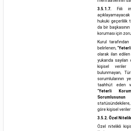
menfaatlerinin sa
3.5.1.7.
Fiili 
açıklayamayacak 
hukuki geçerlilik
da bir başkasını
koruması için zoru
Kurul tarafından
belirlenen, “
Yeterl
olarak ilan edile
yukarıda sayılan 
kişisel veriler 
bulunmayan, Tür
sorumlularının ye
taahhüt eden ve
“
Yeterli Kor
Sorumlusunun
statüsündekilere
göre kişisel veriler 
3.5.2.
Özel Nitelik
Özel nitelikli kişi