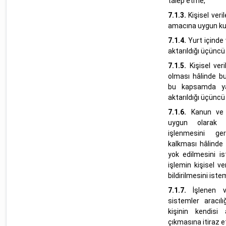
talep etme,
7.1.3.
Kişisel ver
amacına uygun kull
7.1.4.
Yurt içinde 
aktarıldığı üçüncü 
7.1.5.
Kişisel ver
olması hâlinde bu
bu kapsamda yapı
aktarıldığı üçüncü 
7.1.6.
Kanun ve 
uygun olarak 
işlenmesini ge
kalkması hâlinde k
yok edilmesini 
işlemin kişisel ve
bildirilmesini iste
7.1.7.
İşlenen 
sistemler aracılı
kişinin kendisi
çıkmasına itiraz 