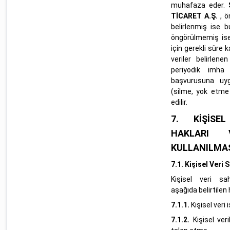
muhafaza eder.
TİCARET A.Ş.
, ö
belirlenmiş ise 
öngörülmemiş ise 
için gerekli süre ka
veriler belirlen
periyodik imha 
başvurusuna uyg
(silme, yok etme
edilir.
7.
KİŞİSE
HAKLARI
KULLANILMA
7.1.
Kişisel Veri 
Kişisel veri sa
aşağıda belirtilen 
7.1.1.
Kişisel veri
7.1.2.
Kişisel ver