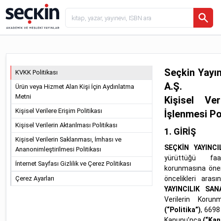
Seçkin Yayın
KVKK Politikası
A.Ş.
Ürün veya Hizmet Alan Kişi İçin Aydınlatma
Metni
Kişisel Ve
Kişisel Verilere Erişim Politikası
İşlenmesi Po
Kişisel Verilerin Aktarılması Politikası
1. GİRİŞ
Kişisel Verilerin Saklanması, İmhası ve
SEÇKİN YAYINCI
Ananonimleştirilmesi Politikası
yürüttüğü faal
İnternet Sayfası Gizlilik ve Çerez Politikası
korunmasına önem
Çerez Ayarları
öncelikleri aras
YAYINCILIK SAN
Verilerin Korun
(“Politika”)
, 6698
Kanunu’nca
(“Kan