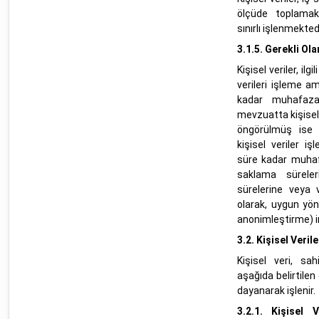
ölçüde toplamakt
sınırlı işlenmektedi
3.1.5.
Gerekli Ol
Kişisel veriler, il
verileri işleme a
kadar muhafaza e
mevzuatta kişisel 
öngörülmüş ise 
kişisel veriler iş
süre kadar muhafa
saklama süreler
sürelerine veya 
olarak, uygun yö
anonimleştirme) i
3.2.
Kişisel Veril
Kişisel veri, sa
aşağıda belirtilen
dayanarak işlenir.
3.2.1.
Kişisel V