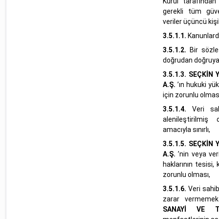
Kurul tarafından
gerekli tüm güve
veriler üçüncü kişil
3.5.1.1.
Kanunlard
3.5.1.2.
Bir sözl
doğrudan doğruya il
3.5.1.3.
SEÇKİN Y
A.Ş.
’ın hukuki yü
için zorunlu olmas
3.5.1.4.
Veri sah
alenileştirilmiş
amacıyla sınırlı,
3.5.1.5.
SEÇKİN Y
A.Ş.
’nin veya ver
haklarının tesisi,
zorunlu olması,
3.5.1.6.
Veri sahi
zarar vermemek
SANAYİ VE T