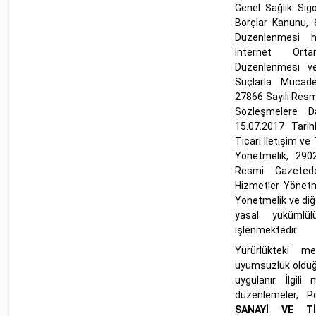
Genel Sağlık Sig
Borçlar Kanunu, 6
Düzenlenmesi h
İnternet Orta
Düzenlenmesi ve
Suçlarla Mücade
27866 Sayılı Res
Sözleşmelere Da
15.07.2017 Tari
Ticari İletişim ve 
Yönetmelik, 2902
Resmi Gazeted
Hizmetler Yönetme
Yönetmelik ve diğ
yasal yükümlül
işlenmektedir.
Yürürlükteki m
uyumsuzluk olduğ
uygulanır. İlgil
düzenlemeler, P
SANAYİ VE T