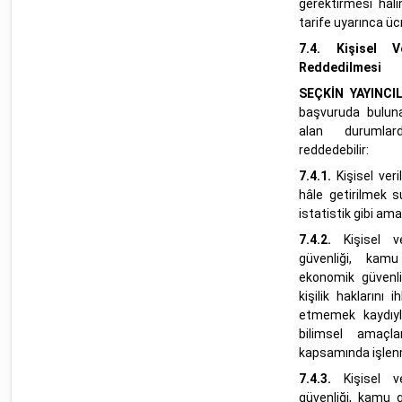
gerektirmesi hali
tarife uyarınca ücre
7.4.
Kişisel V
Reddedilmesi
SEÇKİN YAYINCI
başvuruda buluna
alan durumlard
reddedebilir:
7.4.1.
Kişisel ver
hâle getirilmek s
istatistik gibi am
7.4.2.
Kişisel v
güvenliği, kamu
ekonomik güvenliğ
kişilik haklarını
etmemek kaydıyla
bilimsel amaçl
kapsamında işlen
7.4.3.
Kişisel v
güvenliği, kamu 