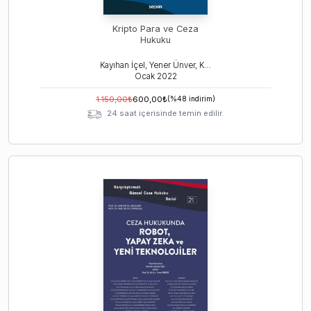
Kripto Para ve Ceza
Hukuku
Kayıhan İçel, Yener Ünver, Kerem Öz
Ocak
2022
1.150,00
₺
600,00
₺
(%
48
indirim)
24 saat içerisinde temin edilir.