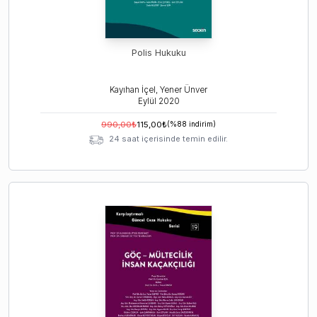
Polis Hukuku
Kayıhan İçel, Yener Ünver
Eylül
2020
990,00
₺
115,00
₺
(%
88
indirim)
24 saat içerisinde temin edilir.