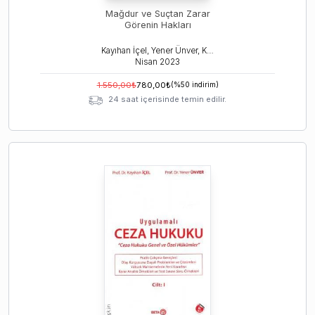
Mağdur ve Suçtan Zarar
Görenin Hakları
Kayıhan İçel, Yener Ünver, Kerem Öz
Nisan
2023
1.550,00
₺
780,00
₺
(%
50
indirim)
24 saat içerisinde temin edilir.