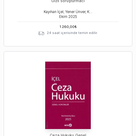
Gizli soruşturmacı
Kayıhan İçel, Yener Ünver, Kerem Öz
Ekim
2025
1.260,00
₺
24 saat içerisinde temin edilir.
Ceza Hukuku Genel