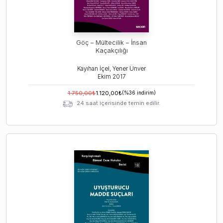
Göç – Mültecilik – İnsan
Kaçakçılığı
Kayıhan İçel, Yener Ünver
Ekim
2017
1.750,00
₺
1.120,00
₺
(%
36
indirim)
24 saat içerisinde temin edilir.