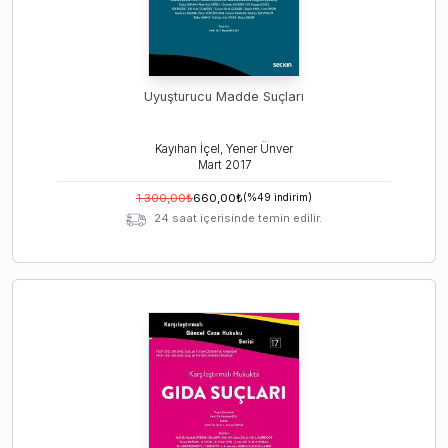
Uyuşturucu Madde Suçları
Kayıhan İçel, Yener Ünver
Mart
2017
1.300,00
₺
660,00
₺
(%
49
indirim)
24 saat içerisinde temin edilir.