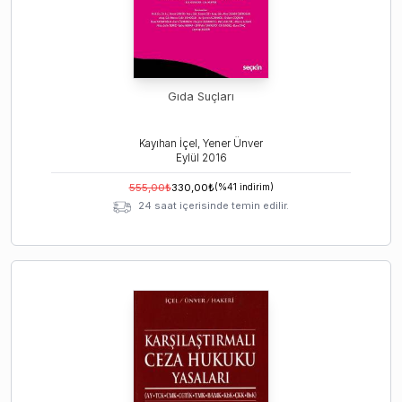
Gıda Suçları
Kayıhan İçel, Yener Ünver
Eylül
2016
555,00
₺
330,00
₺
(%
41
indirim)
24 saat içerisinde temin edilir.