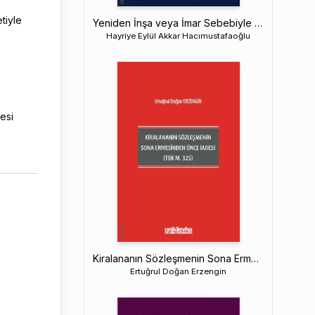
tiyle
Yeniden İnşa veya İmar Sebebiyle Tahliye
Hayriye Eylül Akkar Hacımustafaoğlu
esi
Kiralananın Sözleşmenin Sona Ermesinden Önce İadesi (TBK M. 325)
Ertuğrul Doğan Erzengin