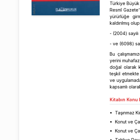
Türkiye Büyük 
Resmî Gazete'n
yürürlüğe gir
kaldırılmış olu
- (2004) sayılı
- ve (6098) sa
Bu çalışmamı
yerini muhafa
doğal olarak k
teşkil etmekte
ve uygulamada 
kapsamlı olara
Kitabın
Konu B
Taşınmaz Ki
Konut ve Çat
Konut ve Çat
Tahliye Dava