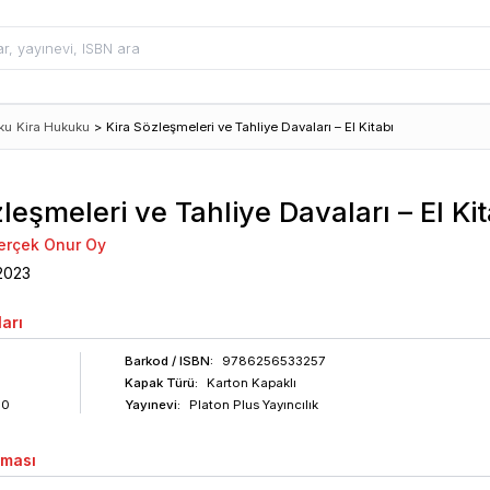
ku
Kira Hukuku
>
Kira Sözleşmeleri ve Tahliye Davaları – El Kitabı
leşmeleri ve Tahliye Davaları – El Kit
erçek Onur Oy
2023
arı
Barkod
/ ISBN
:
9786256533257
Kapak Türü:
Karton Kapaklı
80
Yayınevi:
Platon Plus Yayıncılık
aması