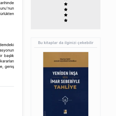
tarihinde
nunu'nun
ürlükten
Bu kitaplar da ilginizi çekebilir
ndemdeki
lasyonun
ir başlık
kararları
e, geniş