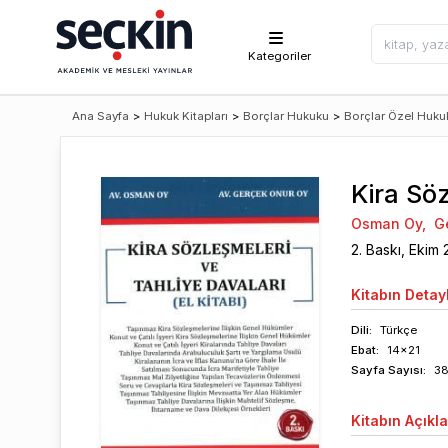
Kategoriler
Ana Sayfa
>
Hukuk Kitapları
>
Borçlar Hukuku
>
Borçlar Özel Huku
Kira Söz
Osman Oy
,
G
2
. Baskı,
Ekim
Kitabın
Detayl
Dili:
Türkçe
Ebat:
14x21
Sayfa
Sayısı
:
3
Kitabın
Açıkl