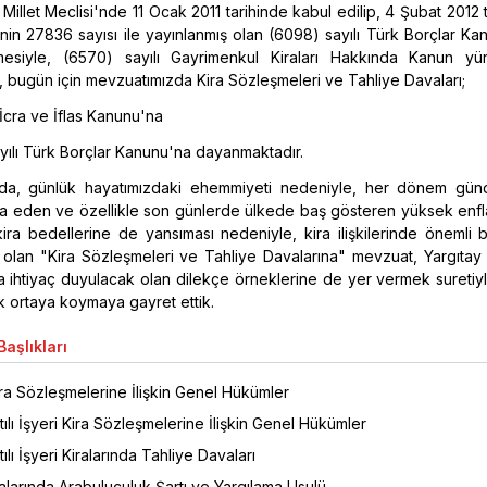
Millet Meclisi'nde 11 Ocak 2011 tarihinde kabul edilip, 4 Şubat 2012 
in 27836 sayısı ile yayınlanmış olan (6098) sayılı Türk Borçlar Ka
mesiyle, (6570) sayılı Gayrimenkul Kiraları Hakkında Kanun yür
p, bugün için mevzuatımızda Kira Sözleşmeleri ve Tahliye Davaları;
 İcra ve İflas Kanunu'na
yılı Türk Borçlar Kanunu'na dayanmaktadır.
zda, günlük hayatımızdaki ehemmiyeti nedeniyle, her dönem gü
za eden ve özellikle son günlerde ülkede baş gösteren yüksek enf
ira bedellerine de yansıması nedeniyle, kira ilişkilerinde önemli b
 olan "Kira Sözleşmeleri ve Tahliye Davalarına" mevzuat, Yargıtay 
ihtiyaç duyulacak olan dilekçe örneklerine de yer vermek suretiyl
k ortaya koymaya gayret ettik.
aşlıkları
ra Sözleşmelerine İlişkin Genel Hükümler
ılı İşyeri Kira Sözleşmelerine İlişkin Genel Hükümler
ılı İşyeri Kiralarında Tahliye Davaları
larında Arabuluculuk Şartı ve Yargılama Usulü