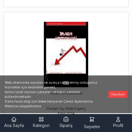
Web sitemizde sunulan ve açıkça talep etmiş olduğunuz
hizmetler için kesinlikle gerekli,
birinci taraf oturum çerezleri ve kalıcı çerezler
İflasın Ertelenmesi
Okudum
kullanılmaktadır.
Daha fazla bilgi için
linke
tıklayarak Çerez Aydınlatma
Metnine ulaşabilirsiniz.
Osman Oy, Nida Ergenç
Eylül
2014
Ana Sayfa
Kategori
Sipariş
Profil
Sepetim
Baskısı tükenmiştir.