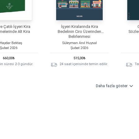
 Çatılı İşyeri Kira
İşyeri Kiralarında Kira
elerinde Alt Kira
Bedelinin Ciro Üzerinden
Sözle
Belirlenmesi
 Haydar Bektaş
Süleyman Anıl Huysal
Şubat
2026
Şubat
2026
660,00
₺
515,00
₺
n süresi 2-3 gündür.
24 saat içerisinde temin edilir.
Te
Daha fazla göster