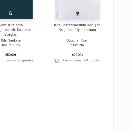
Gemi Kiralama
Kira Sözleşmesinin Değişen
şmesinde Kiracının
Koşullara Uyarlanması
Borçları
Bilal Sarıkaya
Oğuzhan Esen
Kasım
2025
Kasım
2025
550,00
₺
690,00
₺
min süresi 2-3 gündür.
Temin süresi 2-3 gündür.