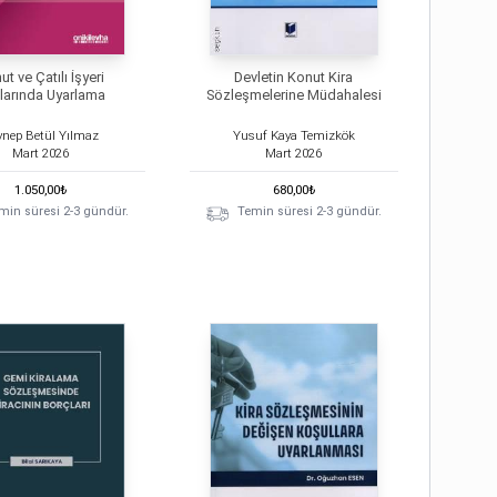
t ve Çatılı İşyeri
Devletin Konut Kira
alarında Uyarlama
Sözleşmelerine Müdahalesi
ynep Betül Yılmaz
Yusuf Kaya Temizkök
Mart
2026
Mart
2026
1.050,00
₺
680,00
₺
min süresi 2-3 gündür.
Temin süresi 2-3 gündür.