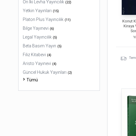
On İki Levha Yayıncılık
(
22
)
Yetkin Yayınları
(
15
)
Platon Plus Yayıncılık
(
11
)
Konut K
Kiraya
Bilge Yayınevi
(
6
)
Son
Legal Yayıncılık
Y
(
5
)
Beta Basım Yayın
(
5
)
Filiz Kitabevi
(
4
)
Temi
Aristo Yayınevi
(
4
)
Güncel Hukuk Yayınları
(
2
)
Tümü