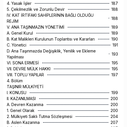
4. Yasak İşler
187
5. Çekilmezlik ve Zorunlu Devir
188
IV. KAT İRTİFAKI SAHİPLERİNİN BAĞLI OLDUĞU
188
REJİM
V. ANA TAŞINMAZIN YÖNETİMİ
189
A. Genel Kurul
189
B. Kat Malikleri Kurulunun Toplantısı ve Kararları
190
C. Yönetici
191
D. Ana Taşınmazda Değişiklik, Yenilik ve Ekleme
193
Yapılması
VI. SONA ERMESİ
195
VII. DEVRE MÜLK HAKKI
195
VIII. TOPLU YAPILAR
197
4. Bölüm
TAŞINIR MÜLKİYETİ
I. KONUSU
199
II. KAZANILMASI
200
A. Devren Kazanma
200
1. Genel Olarak
200
2. Mülkiyeti Saklı Tutma Sözleşmesi
204
B. Aslen Kazanma
207