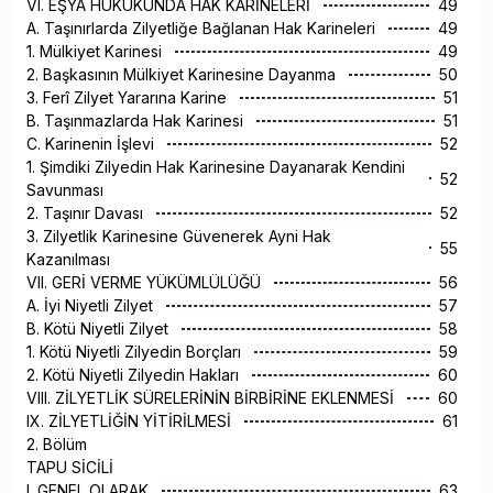
VI. EŞYA HUKUKUNDA HAK KARİNELERİ
49
A. Taşınırlarda Zilyetliğe Bağlanan Hak Karineleri
49
1. Mülkiyet Karinesi
49
2. Başkasının Mülkiyet Karinesine Dayanma
50
3. Ferî Zilyet Yararına Karine
51
B. Taşınmazlarda Hak Karinesi
51
C. Karinenin İşlevi
52
1. Şimdiki Zilyedin Hak Karinesine Dayanarak Kendini
52
Savunması
2. Taşınır Davası
52
3. Zilyetlik Karinesine Güvenerek Ayni Hak
55
Kazanılması
VII. GERİ VERME YÜKÜMLÜLÜĞÜ
56
A. İyi Niyetli Zilyet
57
B. Kötü Niyetli Zilyet
58
1. Kötü Niyetli Zilyedin Borçları
59
2. Kötü Niyetli Zilyedin Hakları
60
VIII. ZİLYETLİK SÜRELERİNİN BİRBİRİNE EKLENMESİ
60
IX. ZİLYETLİĞİN YİTİRİLMESİ
61
2. Bölüm
TAPU SİCİLİ
I. GENEL OLARAK
63