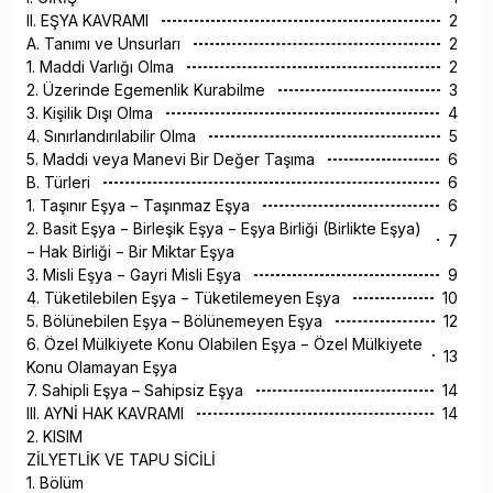
II. EŞYA KAVRAMI
2
A. Tanımı ve Unsurları
2
1. Maddi Varlığı Olma
2
2. Üzerinde Egemenlik Kurabilme
3
3. Kişilik Dışı Olma
4
4. Sınırlandırılabilir Olma
5
5. Maddi veya Manevi Bir Değer Taşıma
6
B. Türleri
6
1. Taşınır Eşya − Taşınmaz Eşya
6
2. Basit Eşya − Birleşik Eşya − Eşya Birliği (Birlikte Eşya)
7
− Hak Birliği − Bir Miktar Eşya
3. Misli Eşya − Gayri Misli Eşya
9
4. Tüketilebilen Eşya − Tüketilemeyen Eşya
10
5. Bölünebilen Eşya – Bölünemeyen Eşya
12
6. Özel Mülkiyete Konu Olabilen Eşya − Özel Mülkiyete
13
Konu Olamayan Eşya
7. Sahipli Eşya – Sahipsiz Eşya
14
III. AYNİ HAK KAVRAMI
14
2. KISIM
ZİLYETLİK VE TAPU SİCİLİ
1. Bölüm