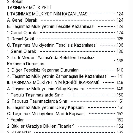
2. Bölüm
TAŞINMAZ MÜLKİYETİ
I. TAŞINMAZ MÜLKİYETİNİN KAZANILMASI
124
A. Genel Olarak
124
B. Taşınmaz Mülkiyetinin Tescille Kazanılması
124
1. Genel Olarak
124
2. Resmî Şekil
125
C. Taşınmaz Mülkiyetinin Tescilsiz Kazanılması
136
1. Genel Olarak
136
2. Türk Medeni Yasası’nda Belirtilen Tescilsiz
136
Kazanma Durumları
3. Diğer Tescilsiz Kazanma Durumları
140
4. Taşınmaz Mülkiyetinin Zamanaşımı ile Kazanılması
141
II. TAŞINMAZ MÜLKİYETİNİN İÇERİĞİ (KAPSAMI)
149
A. Taşınmaz Mülkiyetinin Yatay Kapsamı
149
1. Tapulu Taşınmazlarda Sınır
150
2. Tapusuz Taşınmazlarda Sınır
151
B. Taşınmaz Mülkiyetinin Dikey Kapsamı
151
C. Taşınmaz Mülkiyetinin Maddi Kapsamı
152
1. Yapılar
152
2. Bitkiler (Araziye Dikilen Fidanlar)
162
3. Kaynaklar
163