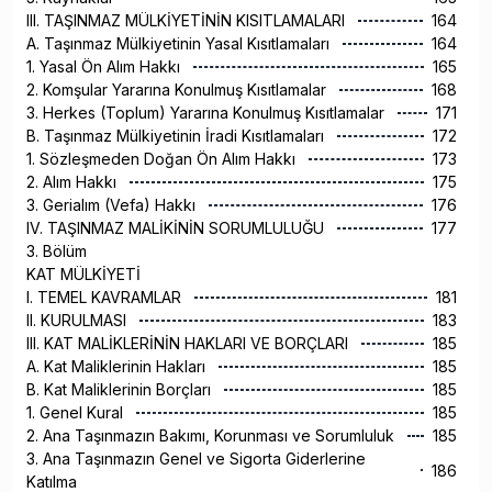
III. TAŞINMAZ MÜLKİYETİNİN KISITLAMALARI
164
A. Taşınmaz Mülkiyetinin Yasal Kısıtlamaları
164
1. Yasal Ön Alım Hakkı
165
2. Komşular Yararına Konulmuş Kısıtlamalar
168
3. Herkes (Toplum) Yararına Konulmuş Kısıtlamalar
171
B. Taşınmaz Mülkiyetinin İradi Kısıtlamaları
172
1. Sözleşmeden Doğan Ön Alım Hakkı
173
2. Alım Hakkı
175
3. Gerialım (Vefa) Hakkı
176
IV. TAŞINMAZ MALİKİNİN SORUMLULUĞU
177
3. Bölüm
KAT MÜLKİYETİ
I. TEMEL KAVRAMLAR
181
II. KURULMASI
183
III. KAT MALİKLERİNİN HAKLARI VE BORÇLARI
185
A. Kat Maliklerinin Hakları
185
B. Kat Maliklerinin Borçları
185
1. Genel Kural
185
2. Ana Taşınmazın Bakımı, Korunması ve Sorumluluk
185
3. Ana Taşınmazın Genel ve Sigorta Giderlerine
186
Katılma