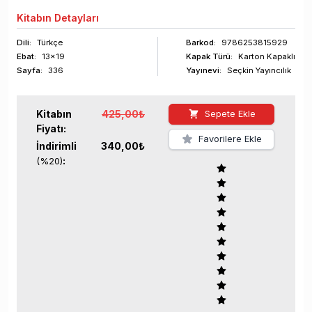
Kitabın
Detayları
Dili:
Türkçe
Barkod
:
9786253815929
Ebat:
13x19
Kapak Türü:
Karton Kapaklı
Sayfa
:
336
Yayınevi:
Seçkin Yayıncılık
Kitabın
425,00
₺
Sepete Ekle
Fiyatı:
Favorilere Ekle
İndirimli
340,00
₺
:
(%
20
)