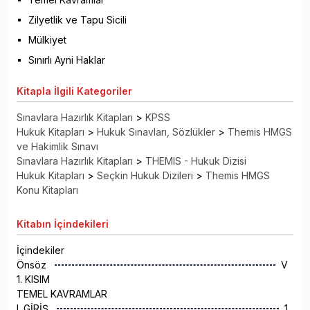
Zilyetlik ve Tapu Sicili
Mülkiyet
Sınırlı Ayni Haklar
Kitapla
İlgili Kategoriler
Sınavlara Hazırlık Kitapları
>
KPSS
Hukuk Kitapları
>
Hukuk Sınavları, Sözlükler
>
Themis HMGS
ve Hakimlik Sınavı
Sınavlara Hazırlık Kitapları
>
THEMIS - Hukuk Dizisi
Hukuk Kitapları
>
Seçkin Hukuk Dizileri
>
Themis HMGS
Konu Kitapları
Kitabın
İçindekileri
İçindekiler
Önsöz
V
1. KISIM
TEMEL KAVRAMLAR
I. GİRİŞ
1