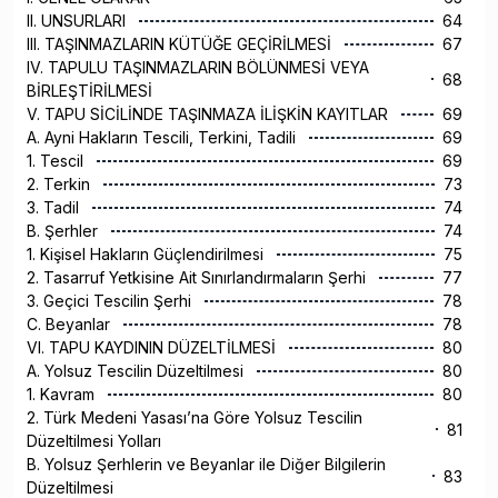
II. UNSURLARI
64
III. TAŞINMAZLARIN KÜTÜĞE GEÇİRİLMESİ
67
IV. TAPULU TAŞINMAZLARIN BÖLÜNMESİ VEYA
68
BİRLEŞTİRİLMESİ
V. TAPU SİCİLİNDE TAŞINMAZA İLİŞKİN KAYITLAR
69
A. Ayni Hakların Tescili, Terkini, Tadili
69
1. Tescil
69
2. Terkin
73
3. Tadil
74
B. Şerhler
74
1. Kişisel Hakların Güçlendirilmesi
75
2. Tasarruf Yetkisine Ait Sınırlandırmaların Şerhi
77
3. Geçici Tescilin Şerhi
78
C. Beyanlar
78
VI. TAPU KAYDININ DÜZELTİLMESİ
80
A. Yolsuz Tescilin Düzeltilmesi
80
1. Kavram
80
2. Türk Medeni Yasası’na Göre Yolsuz Tescilin
81
Düzeltilmesi Yolları
B. Yolsuz Şerhlerin ve Beyanlar ile Diğer Bilgilerin
83
Düzeltilmesi