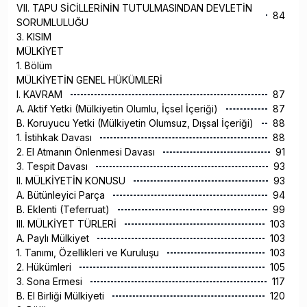
VII. TAPU SİCİLLERİNİN TUTULMASINDAN DEVLETİN
84
SORUMLULUĞU
3. KISIM
MÜLKİYET
1. Bölüm
MÜLKİYETİN GENEL HÜKÜMLERİ
I. KAVRAM
87
A. Aktif Yetki (Mülkiyetin Olumlu, İçsel İçeriği)
87
B. Koruyucu Yetki (Mülkiyetin Olumsuz, Dışsal İçeriği)
88
1. İstihkak Davası
88
2. El Atmanın Önlenmesi Davası
91
3. Tespit Davası
93
II. MÜLKİYETİN KONUSU
93
A. Bütünleyici Parça
94
B. Eklenti (Teferruat)
99
III. MÜLKİYET TÜRLERİ
103
A. Paylı Mülkiyet
103
1. Tanımı, Özellikleri ve Kuruluşu
103
2. Hükümleri
105
3. Sona Ermesi
117
B. El Birliği Mülkiyeti
120