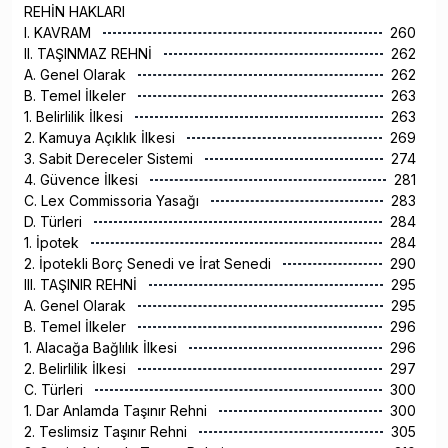
REHİN HAKLARI
I. KAVRAM
260
II. TAŞINMAZ REHNİ
262
A. Genel Olarak
262
B. Temel İlkeler
263
1. Belirlilik İlkesi
263
2. Kamuya Açıklık İlkesi
269
3. Sabit Dereceler Sistemi
274
4. Güvence İlkesi
281
C. Lex Commissoria Yasağı
283
D. Türleri
284
1. İpotek
284
2. İpotekli Borç Senedi ve İrat Senedi
290
III. TAŞINIR REHNİ
295
A. Genel Olarak
295
B. Temel İlkeler
296
1. Alacağa Bağlılık İlkesi
296
2. Belirlilik İlkesi
297
C. Türleri
300
1. Dar Anlamda Taşınır Rehni
300
2. Teslimsiz Taşınır Rehni
305