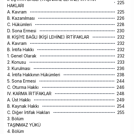
225
HAKLARI
A. Kavram
225
B. Kazanılması
226
C. Hükümleri
228
D. Sona Ermesi
230
III. KİŞİYE BAĞLI (KİŞİ LEHİNE) İRTİFAKLAR
232
A. Kavram
232
B. İntifa Hakkı
232
1. Genel Olarak
232
2. Konusu
233
3. Kurulması
236
4. İntifa Hakkının Hükümleri
238
5. Sona Ermesi
244
C. Oturma Hakkı
246
IV. KARMA İRTİFAKLAR
248
A. Üst Hakkı
249
B. Kaynak Hakkı
254
C. Diğer İrtifak Hakları
255
3. Bölüm
TAŞINMAZ YÜKÜ
4. Bölüm