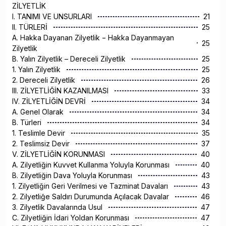
ZİLYETLİK
I. TANIMI VE UNSURLARI
21
II. TÜRLERİ
25
A. Hakka Dayanan Zilyetlik − Hakka Dayanmayan
25
Zilyetlik
B. Yalın Zilyetlik – Dereceli Zilyetlik
25
1. Yalın Zilyetlik
25
2. Dereceli Zilyetlik
26
III. ZİLYETLİĞİN KAZANILMASI
33
IV. ZİLYETLİĞİN DEVRİ
34
A. Genel Olarak
34
B. Türleri
34
1. Teslimle Devir
35
2. Teslimsiz Devir
37
V. ZİLYETLİĞİN KORUNMASI
40
A. Zilyetliğin Kuvvet Kullanma Yoluyla Korunması
40
B. Zilyetliğin Dava Yoluyla Korunması
43
1. Zilyetliğin Geri Verilmesi ve Tazminat Davaları
43
2. Zilyetliğe Saldırı Durumunda Açılacak Davalar
46
3. Zilyetlik Davalarında Usul
47
C. Zilyetliğin İdari Yoldan Korunması
47