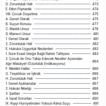
D. Zorunluluk Hali
473
E. Etkin Pişmanlık
474
VIII. Çocuk Düşürtme
475
A. Genel Olarak
475
B. Suçun Konusu
477
C. Maddi Unsur
478
D. Manevi Unsur
481
1. Genel Olarak
481
2. Zorunluluk Hali
482
E. Hukuka Uygunluk Nedenleri
482
1. Süre Esaslı İsteğe Bağlı Rahim Tahliyesi
483
2. Çocuk ile Onu Takip Edecek Nesiller Açısından
484
Ağır Maluliyet (Özürlülük Endikasyonu)
F. Nitelikli Haller
486
G. Teşebbüs ve İştirak
486
H. Zorunluluk Hali
487
1. Genel Açıklamalar
487
2. Hukuki Niteliği
488
3. Şartları
489
4. İspat Sorunları
490
IX. Kişiyi Hürriyetinden Yoksun Kılma Suçu
491