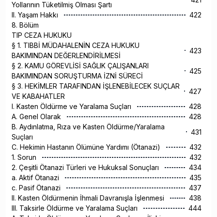
Yollarının Tüketilmiş Olması Şartı
II. Yaşam Hakkı
422
8. Bölüm
TIP CEZA HUKUKU
§ 1. TIBBİ MÜDAHALENİN CEZA HUKUKU
423
BAKIMINDAN DEĞERLENDİRİLMESİ
§ 2. KAMU GÖREVLİSİ SAĞLIK ÇALIŞANLARI
425
BAKIMINDAN SORUŞTURMA İZNİ SÜRECİ
§ 3. HEKİMLER TARAFINDAN İŞLENEBİLECEK SUÇLAR
427
VE KABAHATLER
I. Kasten Öldürme ve Yaralama Suçları
428
A. Genel Olarak
428
B. Aydınlatma, Rıza ve Kasten Öldürme/Yaralama
431
Suçları
C. Hekimin Hastanın Ölümüne Yardımı (Ötanazi)
432
1. Sorun
432
2. Çeşitli Ötanazi Türleri ve Hukuksal Sonuçları
434
a. Aktif Ötanazi
435
c. Pasif Ötanazi
437
II. Kasten Öldürmenin İhmali Davranışla İşlenmesi
438
III. Taksirle Öldürme ve Yaralama Suçları
444