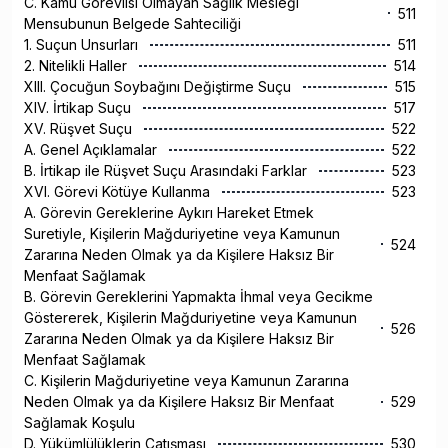
C. Kamu Görevlisi Olmayan Sağlık Mesleği
511
Mensubunun Belgede Sahteciliği
1. Suçun Unsurları
511
2. Nitelikli Haller
514
XIII. Çocuğun Soybağını Değiştirme Suçu
515
XIV. İrtikap Suçu
517
XV. Rüşvet Suçu
522
A. Genel Açıklamalar
522
B. İrtikap ile Rüşvet Suçu Arasındaki Farklar
523
XVI. Görevi Kötüye Kullanma
523
A. Görevin Gereklerine Aykırı Hareket Etmek
Suretiyle, Kişilerin Mağduriyetine veya Kamunun
524
Zararına Neden Olmak ya da Kişilere Haksız Bir
Menfaat Sağlamak
B. Görevin Gereklerini Yapmakta İhmal veya Gecikme
Göstererek, Kişilerin Mağduriyetine veya Kamunun
526
Zararına Neden Olmak ya da Kişilere Haksız Bir
Menfaat Sağlamak
C. Kişilerin Mağduriyetine veya Kamunun Zararına
Neden Olmak ya da Kişilere Haksız Bir Menfaat
529
Sağlamak Koşulu
D. Yükümlülüklerin Çatışması
530