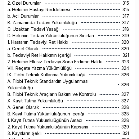
2. Özel Durumlar
315
a. Hekimin Hastayı Reddetmesi
315
b. Acil Durumlar
317
B. Zamanında Tedavi Yükümlülüğü
317
C. Uzaktan Tedavi Yasağı
318
D. Hekimin Tedavi Yükümlülüğünün Sınırları
319
1. Hastanın Tedaviyi Ret Hakkı
320
a. Genel Olarak
320
b. Tedaviyi Ret Hakkının İçeriği
321
2. Hekimin Etkisiz Tedaviyi Sona Erdirme Hakkı
323
VIII. Reçete Yazma Yükümlülüğü
324
IX. Tıbbi Teknik Kullanma Yükümlülüğü
326
A. Tıbbi Teknik Standardın Uygulanması
326
Yükümlülüğü
B. Tıbbi Teknik Araçların Bakımı ve Kontrolü
327
X. Kayıt Tutma Yükümlülüğü
327
A. Genel Olarak
328
B. Kayıt Tutma Yükümlülüğünün İçeriği
328
1. Kayıt Tutma Yükümlülüğünün Amacı
328
2. Kayıt Tutma Yükümlülüğünün Kapsamı
329
3. Kayıtların Şekli
331