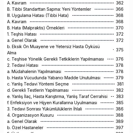
A. Kavram
362
B. Tıbbi Standarttan Sapma: Yeni Yöntemler
366
III. Uygulama Hatası (Tıbbi Hata)
368
A. Kavram
368
B. Hata (Malpraktis) Örnekleri
370
1. Teşhis Hatası
372
a. Genel Olarak
372
b. Eksik Ön Muayene ve Yetersiz Hasta Öyküsü
375
Alma
c. Teşhise Yönelik Gerekli Tetkiklerin Yapılmaması
376
2. Tedavi Hatası
378
a. Müdahalenin Yapılmaması
378
b. Hasta Vücudunda Yabancı Madde Unutulması
379
c. Yanlış Tedavi Yöntemi Seçme
381
d. Gerekli Testlerin Yapılmaması
382
e. Yanlış İlaç, Hasta Karıştırma, Yanlış Taraf Cerrahisi
383
f. Enfeksiyon ve Hijyen Kurallarına Uyulmaması
385
3. Tedavi Sonrası Yükümlülüklerin İhlali
386
4. Organizasyon Kusuru
388
a. Genel Olarak
389
b. Özel Hastaneler
397