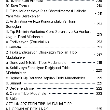
9. Rızanın Geri Alınması
209
10. Rıza Formu
210
11. Tıbbi Müdahaleye Rıza Gösterilmemesi Halinde
211
Yapılması Gerekenler
D. Aydınlatma ve Rıza Konusundaki Yanılgının
213
Sonuçları
III. Tıp Biliminin Verilerine Göre Zorunlu ve Bu Verilere
213
Uygun Tıbbi Müdahale
A. Endikasyon (Zorunluluk)
213
1. Kavram
213
2. Tıbbi Endikasyon Olmaksızın Yapılan Tıbbi
217
Müdahaleler
a. Deneysel Nitelikli Tıbbi Müdahaleler
219
b. Şekil veya Fonksiyon Değiştirici Tıbbi
220
Müdahaleler
c. Üçüncü Kişi Yararına Yapılan Tıbbi Müdahaleler
221
d. Sünnet
221
3. Değerlendirme
222
B. Özenli Tıbbi Müdahale
223
5. Bölüm
ÖZELLİK ARZ EDEN TIBBİ MÜDAHALELER
§ 1. ORGAN VE DOKU NAKLİ
225