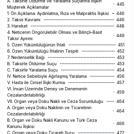
A. Taksirle Öldürme ve Yaralama Suçlarına İlişkin
445
Müşterek Açıklamalar
1. Ön Açıklama: Aydınlatma, Rıza ve Malpraktis İlişkisi
446
2. Taksir Kavramı
446
3. Hareket
448
4. Neticenin Öngörülebilir Olması ve Bilinçli–Basit
449
Taksir Ayırımı
5. Özen Yükümlülüğünün İhlali
451
6. Özen Yükümlülüğü İhlalinin Tespiti
452
7. Nedensellik Bağı
453
B. Taksirle Öldürme Suçu
453
C. Taksirle Yaralama Suçu
454
IV. Netice Sebebiyle Ağırlaşmış Yaralama
456
V. Hasta ile Cinsel İlişki Kurma
457
VI. İnsan Üzerinde Deney ve Denemenin
459
Cezalandırılabilirliği
VII. Organ veya Doku Nakli ve Ceza Sorumluluğu
464
A. Organ veya Doku Naklinin ve Ticaretinin
464
Cezalandırılabilirliği
B. Organ ve Doku Nakli Kanunu ve Türk Ceza
466
Kanunu İlişkisi
C. Organ veya Doku Ticareti Suçu
472