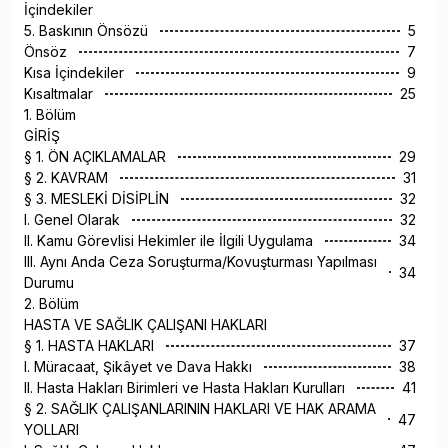
İçindekiler
5. Baskının Önsözü
5
Önsöz
7
Kısa İçindekiler
9
Kısaltmalar
25
1. Bölüm
GİRİŞ
§ 1. ÖN AÇIKLAMALAR
29
§ 2. KAVRAM
31
§ 3. MESLEKİ DİSİPLİN
32
I. Genel Olarak
32
II. Kamu Görevlisi Hekimler ile İlgili Uygulama
34
III. Aynı Anda Ceza Soruşturma/Kovuşturması Yapılması
34
Durumu
2. Bölüm
HASTA VE SAĞLIK ÇALIŞANI HAKLARI
§ 1. HASTA HAKLARI
37
I. Müracaat, Şikâyet ve Dava Hakkı
38
II. Hasta Hakları Birimleri ve Hasta Hakları Kurulları
41
§ 2. SAĞLIK ÇALIŞANLARININ HAKLARI VE HAK ARAMA
47
YOLLARI