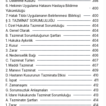
5. Üstlenme Kusuru
398
6. Hekimin Uygulama Hatasını Hastaya Bildirme
400
Yükümlülüğü
7. Hatalı Tıbbi Uygulamanın Belirlenmesi (Bilirkişi)
400
§ 3. TAZMİNAT SORUMLULUĞU
403
I. Özel Hukukta Tazminat Sorumluluğu
404
A. Genel Olarak
404
B. Tazminat Sorumluluğunun Şartları
404
1. Hukuka Aykırılık
404
2. Kusur
404
3. Zarar
406
4. Nedensellik Bağı
406
C. Tazminat Türleri
407
1. Maddi Tazminat
407
2. Manevi Tazminat
409
D. Hastanın Kusurunun Tazminata Etkisi
410
E. İspat
411
F. Zamanaşımı
412
G. Sorumsuzluk Anlaşmaları
413
II. İdare Hukukunda Tazminat Sorumluluğu
413
A. Tazminatın Şartları
414
1. Zarar
414