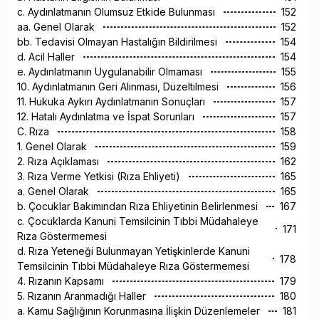
c. Aydınlatmanın Olumsuz Etkide Bulunması
152
aa. Genel Olarak
152
bb. Tedavisi Olmayan Hastalığın Bildirilmesi
154
d. Acil Haller
154
e. Aydınlatmanın Uygulanabilir Olmaması
155
10. Aydınlatmanın Geri Alınması, Düzeltilmesi
156
11. Hukuka Aykırı Aydınlatmanın Sonuçları
157
12. Hatalı Aydınlatma ve İspat Sorunları
157
C. Rıza
158
1. Genel Olarak
159
2. Rıza Açıklaması
162
3. Rıza Verme Yetkisi (Rıza Ehliyeti)
165
a. Genel Olarak
165
b. Çocuklar Bakımından Rıza Ehliyetinin Belirlenmesi
167
c. Çocuklarda Kanuni Temsilcinin Tıbbi Müdahaleye
171
Rıza Göstermemesi
d. Rıza Yeteneği Bulunmayan Yetişkinlerde Kanuni
178
Temsilcinin Tıbbi Müdahaleye Rıza Göstermemesi
4. Rızanın Kapsamı
179
5. Rızanın Aranmadığı Haller
180
a. Kamu Sağlığının Korunmasına İlişkin Düzenlemeler
181