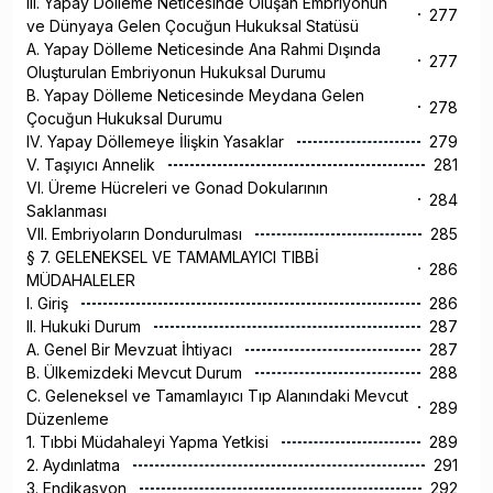
III. Yapay Dölleme Neticesinde Oluşan Embriyonun
277
ve Dünyaya Gelen Çocuğun Hukuksal Statüsü
A. Yapay Dölleme Neticesinde Ana Rahmi Dışında
277
Oluşturulan Embriyonun Hukuksal Durumu
B. Yapay Dölleme Neticesinde Meydana Gelen
278
Çocuğun Hukuksal Durumu
IV. Yapay Döllemeye İlişkin Yasaklar
279
V. Taşıyıcı Annelik
281
VI. Üreme Hücreleri ve Gonad Dokularının
284
Saklanması
VII. Embriyoların Dondurulması
285
§ 7. GELENEKSEL VE TAMAMLAYICI TIBBİ
286
MÜDAHALELER
I. Giriş
286
II. Hukuki Durum
287
A. Genel Bir Mevzuat İhtiyacı
287
B. Ülkemizdeki Mevcut Durum
288
C. Geleneksel ve Tamamlayıcı Tıp Alanındaki Mevcut
289
Düzenleme
1. Tıbbi Müdahaleyi Yapma Yetkisi
289
2. Aydınlatma
291
3. Endikasyon
292