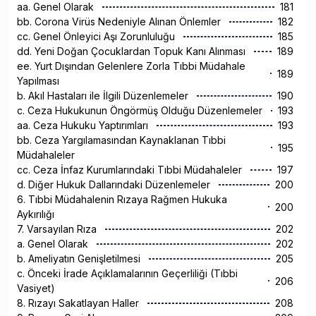
aa. Genel Olarak
181
bb. Corona Virüs Nedeniyle Alınan Önlemler
182
cc. Genel Önleyici Aşı Zorunluluğu
185
dd. Yeni Doğan Çocuklardan Topuk Kanı Alınması
189
ee. Yurt Dışından Gelenlere Zorla Tıbbi Müdahale
189
Yapılması
b. Akıl Hastaları ile İlgili Düzenlemeler
190
c. Ceza Hukukunun Öngörmüş Olduğu Düzenlemeler
193
aa. Ceza Hukuku Yaptırımları
193
bb. Ceza Yargılamasından Kaynaklanan Tıbbi
195
Müdahaleler
cc. Ceza İnfaz Kurumlarındaki Tıbbi Müdahaleler
197
d. Diğer Hukuk Dallarındaki Düzenlemeler
200
6. Tıbbi Müdahalenin Rızaya Rağmen Hukuka
200
Aykırılığı
7. Varsayılan Rıza
202
a. Genel Olarak
202
b. Ameliyatın Genişletilmesi
205
c. Önceki İrade Açıklamalarının Geçerliliği (Tıbbi
206
Vasiyet)
8. Rızayı Sakatlayan Haller
208