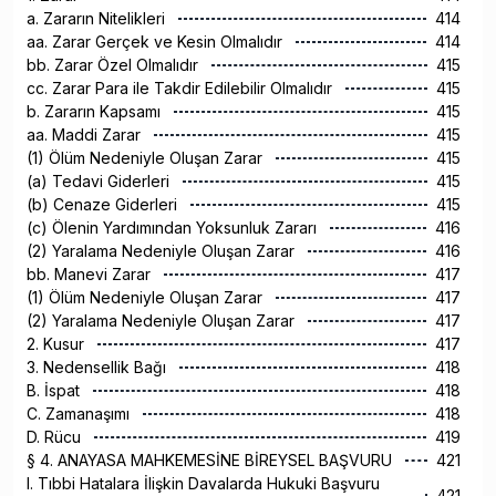
a. Zararın Nitelikleri
414
aa. Zarar Gerçek ve Kesin Olmalıdır
414
bb. Zarar Özel Olmalıdır
415
cc. Zarar Para ile Takdir Edilebilir Olmalıdır
415
b. Zararın Kapsamı
415
aa. Maddi Zarar
415
(1) Ölüm Nedeniyle Oluşan Zarar
415
(a) Tedavi Giderleri
415
(b) Cenaze Giderleri
415
(c) Ölenin Yardımından Yoksunluk Zararı
416
(2) Yaralama Nedeniyle Oluşan Zarar
416
bb. Manevi Zarar
417
(1) Ölüm Nedeniyle Oluşan Zarar
417
(2) Yaralama Nedeniyle Oluşan Zarar
417
2. Kusur
417
3. Nedensellik Bağı
418
B. İspat
418
C. Zamanaşımı
418
D. Rücu
419
§ 4. ANAYASA MAHKEMESİNE BİREYSEL BAŞVURU
421
I. Tıbbi Hatalara İlişkin Davalarda Hukuki Başvuru
421