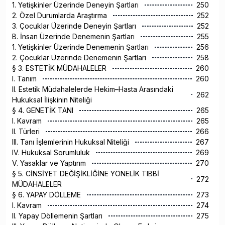
1. Yetişkinler Üzerinde Deneyin Şartları
250
2. Özel Durumlarda Araştırma
252
3. Çocuklar Üzerinde Deneyin Şartları
252
B. İnsan Üzerinde Denemenin Şartları
255
1. Yetişkinler Üzerinde Denemenin Şartları
256
2. Çocuklar Üzerinde Denemenin Şartları
258
§ 3. ESTETİK MÜDAHALELER
260
I. Tanım
260
II. Estetik Müdahalelerde Hekim–Hasta Arasındaki
262
Hukuksal İlişkinin Niteliği
§ 4. GENETİK TANI
265
I. Kavram
265
II. Türleri
266
III. Tanı İşlemlerinin Hukuksal Niteliği
267
IV. Hukuksal Sorumluluk
269
V. Yasaklar ve Yaptırım
270
§ 5. CİNSİYET DEĞİŞİKLİĞİNE YÖNELİK TIBBİ
272
MÜDAHALELER
§ 6. YAPAY DÖLLEME
273
I. Kavram
274
II. Yapay Döllemenin Şartları
275