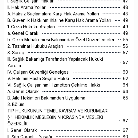
I. Sağlık Çalışanı Hakları
47
II. Hak Arama Yolları
48
A. Haksız Suçlamalara Karşı Hak Arama Yolları
48
B. Güvenlik Hakkının İhlaline Karşı Hak Arama Yolları
49
1. Ceza Hukuku Araçları
49
a. Genel Olarak
49
b. Ceza Muhakemesi Bakımından Özel Düzenlemeler
55
2. Tazminat Hukuku Araçları
56
3. Süreç
57
III. Sağlık Bakanlığı Tarafından Yapılacak Hukuki
57
Yardım
IV. Çalışan Güvenliği Genelgesi
60
V. Hekimin Hasta Seçme Hakkı
62
VI. Sağlık Çalışanının Hizmetten Çekilme Hakkı
64
A. Genel Olarak
64
B. Aile Hekimleri Bakımından Uygulama
65
3. Bölüm
TIP HUKUKUNUN TEMEL KAVRAM VE KURUMLARI
§ 1. HEKİMLİK MESLEĞİNİN İCRASINDA MESLEKİ
67
ÖZERKLİK
I. Genel Olarak
67
II. Şifa Garantisi Yasağı
80