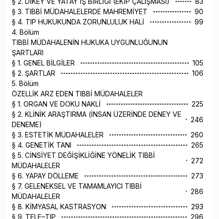
§ 2. DİKEY VE YATAY İŞ BİRLİĞİ (EKİP ÇALIŞMASI)
83
§ 3. TIBBİ MÜDAHALELERDE MAHREMİYET
90
§ 4. TIP HUKUKUNDA ZORUNLULUK HALİ
99
4. Bölüm
TIBBİ MÜDAHALENİN HUKUKA UYGUNLUĞUNUN
ŞARTLARI
§ 1. GENEL BİLGİLER
105
§ 2. ŞARTLAR
106
5. Bölüm
ÖZELLİK ARZ EDEN TIBBİ MÜDAHALELER
§ 1. ORGAN VE DOKU NAKLİ
225
§ 2. KLİNİK ARAŞTIRMA (İNSAN ÜZERİNDE DENEY VE
246
DENEME)
§ 3. ESTETİK MÜDAHALELER
260
§ 4. GENETİK TANI
265
§ 5. CİNSİYET DEĞİŞİKLİĞİNE YÖNELİK TIBBİ
272
MÜDAHALELER
§ 6. YAPAY DÖLLEME
273
§ 7. GELENEKSEL VE TAMAMLAYICI TIBBİ
286
MÜDAHALELER
§ 8. KİMYASAL KASTRASYON
293
§ 9. TELE–TIP
296