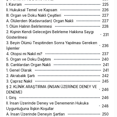
I. Kavram
225
II. Hukuksal Temel ve Kapsam
226
III. Organ ve Doku Nakli Çeşitleri
227
A. Ölülerden (Kadavradan) Organ Nakli
227
1. Ölüm Halinin Belirlenmesi
228
2. Kişinin Kendi Geleceğini Belirleme Hakkına Saygı
231
Gösterilmesi
3. Beyin Ölümü Tespitinden Sonra Yapılması Gereken
236
İşlemler
4. Otopsi mi Nakil mi?
237
5. Organ ve Doku Dağıtımı
240
B. Canlılardan Organ Nakli
241
1. Genel Olarak
241
2. Akrabalık Şartı
242
3. Çapraz Nakil
245
§ 2. KLİNİK ARAŞTIRMA (İNSAN ÜZERİNDE DENEY VE
246
DENEME)
I. Giriş
246
II. İnsan Üzerinde Deney ve Denemenin Hukuka
248
Uygunluğuna İlişkin Koşullar
A. İnsan Üzerinde Deneyin Şartları
250