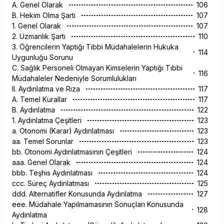
A. Genel Olarak
106
B. Hekim Olma Şartı
107
1. Genel Olarak
107
2. Uzmanlık Şartı
110
3. Öğrencilerin Yaptığı Tıbbi Müdahalelerin Hukuka
114
Uygunluğu Sorunu
C. Sağlık Personeli Olmayan Kimselerin Yaptığı Tıbbi
116
Müdahaleler Nedeniyle Sorumlulukları
II. Aydınlatma ve Rıza
117
A. Temel Kurallar
117
B. Aydınlatma
122
1. Aydınlatma Çeşitleri
123
a. Otonomi (Karar) Aydınlatması
123
aa. Temel Sorunlar
123
bb. Otonomi Aydınlatmasının Çeşitleri
124
aaa. Genel Olarak
124
bbb. Teşhis Aydınlatması
124
ccc. Süreç Aydınlatması
125
ddd. Alternatifler Konusunda Aydınlatma
127
eee. Müdahale Yapılmamasının Sonuçları Konusunda
128
Aydınlatma