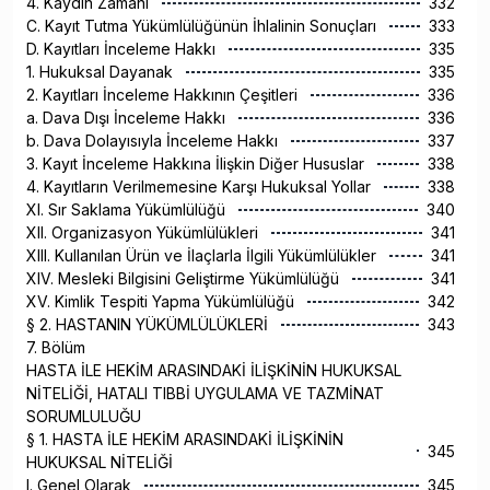
4. Kaydın Zamanı
332
C. Kayıt Tutma Yükümlülüğünün İhlalinin Sonuçları
333
D. Kayıtları İnceleme Hakkı
335
1. Hukuksal Dayanak
335
2. Kayıtları İnceleme Hakkının Çeşitleri
336
a. Dava Dışı İnceleme Hakkı
336
b. Dava Dolayısıyla İnceleme Hakkı
337
3. Kayıt İnceleme Hakkına İlişkin Diğer Hususlar
338
4. Kayıtların Verilmemesine Karşı Hukuksal Yollar
338
XI. Sır Saklama Yükümlülüğü
340
XII. Organizasyon Yükümlülükleri
341
XIII. Kullanılan Ürün ve İlaçlarla İlgili Yükümlülükler
341
XIV. Mesleki Bilgisini Geliştirme Yükümlülüğü
341
XV. Kimlik Tespiti Yapma Yükümlülüğü
342
§ 2. HASTANIN YÜKÜMLÜLÜKLERİ
343
7. Bölüm
HASTA İLE HEKİM ARASINDAKİ İLİŞKİNİN HUKUKSAL
NİTELİĞİ, HATALI TIBBİ UYGULAMA VE TAZMİNAT
SORUMLULUĞU
§ 1. HASTA İLE HEKİM ARASINDAKİ İLİŞKİNİN
345
HUKUKSAL NİTELİĞİ
I. Genel Olarak
345