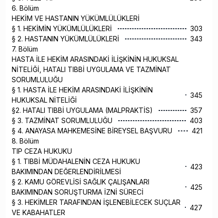
6. Bölüm
HEKİM VE HASTANIN YÜKÜMLÜLÜKLERİ
§ 1. HEKİMİN YÜKÜMLÜLÜKLERİ
303
§ 2. HASTANIN YÜKÜMLÜLÜKLERİ
343
7. Bölüm
HASTA İLE HEKİM ARASINDAKİ İLİŞKİNİN HUKUKSAL
NİTELİĞİ, HATALI TIBBİ UYGULAMA VE TAZMİNAT
SORUMLULUĞU
§ 1. HASTA İLE HEKİM ARASINDAKİ İLİŞKİNİN
345
HUKUKSAL NİTELİĞİ
§2. HATALI TIBBİ UYGULAMA (MALPRAKTİS)
357
§ 3. TAZMİNAT SORUMLULUĞU
403
§ 4. ANAYASA MAHKEMESİNE BİREYSEL BAŞVURU
421
8. Bölüm
TIP CEZA HUKUKU
§ 1. TIBBİ MÜDAHALENİN CEZA HUKUKU
423
BAKIMINDAN DEĞERLENDİRİLMESİ
§ 2. KAMU GÖREVLİSİ SAĞLIK ÇALIŞANLARI
425
BAKIMINDAN SORUŞTURMA İZNİ SÜRECİ
§ 3. HEKİMLER TARAFINDAN İŞLENEBİLECEK SUÇLAR
427
VE KABAHATLER