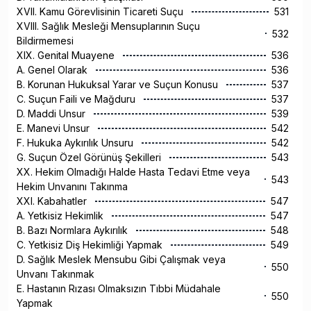
XVII. Kamu Görevlisinin Ticareti Suçu
531
XVIII. Sağlık Mesleği Mensuplarının Suçu
532
Bildirmemesi
XIX. Genital Muayene
536
A. Genel Olarak
536
B. Korunan Hukuksal Yarar ve Suçun Konusu
537
C. Suçun Faili ve Mağduru
537
D. Maddi Unsur
539
E. Manevi Unsur
542
F. Hukuka Aykırılık Unsuru
542
G. Suçun Özel Görünüş Şekilleri
543
XX. Hekim Olmadığı Halde Hasta Tedavi Etme veya
543
Hekim Unvanını Takınma
XXI. Kabahatler
547
A. Yetkisiz Hekimlik
547
B. Bazı Normlara Aykırılık
548
C. Yetkisiz Diş Hekimliği Yapmak
549
D. Sağlık Meslek Mensubu Gibi Çalışmak veya
550
Unvanı Takınmak
E. Hastanın Rızası Olmaksızın Tıbbi Müdahale
550
Yapmak