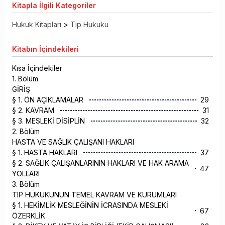
Kitapla
İlgili Kategoriler
Hukuk Kitapları
>
Tıp Hukuku
Kitabın
İçindekileri
Kısa İçindekiler
1. Bölüm
GİRİŞ
§ 1. ÖN AÇIKLAMALAR
29
§ 2. KAVRAM
31
§ 3. MESLEKİ DİSİPLİN
32
2. Bölüm
HASTA VE SAĞLIK ÇALIŞANI HAKLARI
§ 1. HASTA HAKLARI
37
§ 2. SAĞLIK ÇALIŞANLARININ HAKLARI VE HAK ARAMA
47
YOLLARI
3. Bölüm
TIP HUKUKUNUN TEMEL KAVRAM VE KURUMLARI
§ 1. HEKİMLİK MESLEĞİNİN İCRASINDA MESLEKİ
67
ÖZERKLİK