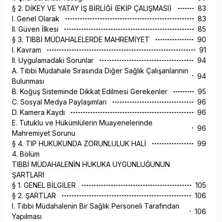
§ 2. DİKEY VE YATAY İŞ BİRLİĞİ (EKİP ÇALIŞMASI)
83
I. Genel Olarak
83
II. Güven İlkesi
85
§ 3. TIBBİ MÜDAHALELERDE MAHREMİYET
90
I. Kavram
91
II. Uygulamadaki Sorunlar
94
A. Tıbbi Müdahale Sırasında Diğer Sağlık Çalışanlarının
94
Bulunması
B. Koğuş Sisteminde Dikkat Edilmesi Gerekenler
95
C. Sosyal Medya Paylaşımları
96
D. Kamera Kaydı
96
E. Tutuklu ve Hükümlülerin Muayenelerinde
96
Mahremiyet Sorunu
§ 4. TIP HUKUKUNDA ZORUNLULUK HALİ
99
4. Bölüm
TIBBİ MÜDAHALENİN HUKUKA UYGUNLUĞUNUN
ŞARTLARI
§ 1. GENEL BİLGİLER
105
§ 2. ŞARTLAR
106
I. Tıbbi Müdahalenin Bir Sağlık Personeli Tarafından
106
Yapılması