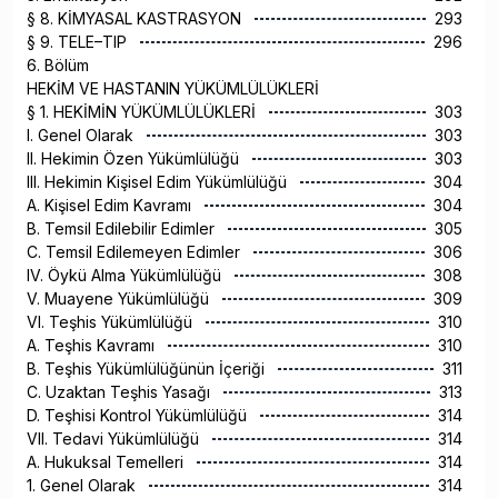
§ 8. KİMYASAL KASTRASYON
293
§ 9. TELE–TIP
296
6. Bölüm
HEKİM VE HASTANIN YÜKÜMLÜLÜKLERİ
§ 1. HEKİMİN YÜKÜMLÜLÜKLERİ
303
I. Genel Olarak
303
II. Hekimin Özen Yükümlülüğü
303
III. Hekimin Kişisel Edim Yükümlülüğü
304
A. Kişisel Edim Kavramı
304
B. Temsil Edilebilir Edimler
305
C. Temsil Edilemeyen Edimler
306
IV. Öykü Alma Yükümlülüğü
308
V. Muayene Yükümlülüğü
309
VI. Teşhis Yükümlülüğü
310
A. Teşhis Kavramı
310
B. Teşhis Yükümlülüğünün İçeriği
311
C. Uzaktan Teşhis Yasağı
313
D. Teşhisi Kontrol Yükümlülüğü
314
VII. Tedavi Yükümlülüğü
314
A. Hukuksal Temelleri
314
1. Genel Olarak
314