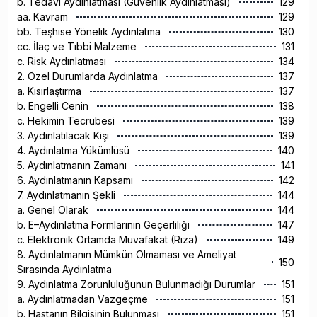
b. Tedavi Aydınlatması (Güvenlik Aydınlatması)
129
aa. Kavram
129
bb. Teşhise Yönelik Aydınlatma
130
cc. İlaç ve Tıbbi Malzeme
131
c. Risk Aydınlatması
134
2. Özel Durumlarda Aydınlatma
137
a. Kısırlaştırma
137
b. Engelli Cenin
138
c. Hekimin Tecrübesi
139
3. Aydınlatılacak Kişi
139
4. Aydınlatma Yükümlüsü
140
5. Aydınlatmanın Zamanı
141
6. Aydınlatmanın Kapsamı
142
7. Aydınlatmanın Şekli
144
a. Genel Olarak
144
b. E–Aydınlatma Formlarının Geçerliliği
147
c. Elektronik Ortamda Muvafakat (Rıza)
149
8. Aydınlatmanın Mümkün Olmaması ve Ameliyat
150
Sırasında Aydınlatma
9. Aydınlatma Zorunluluğunun Bulunmadığı Durumlar
151
a. Aydınlatmadan Vazgeçme
151
b. Hastanın Bilgisinin Bulunması
151