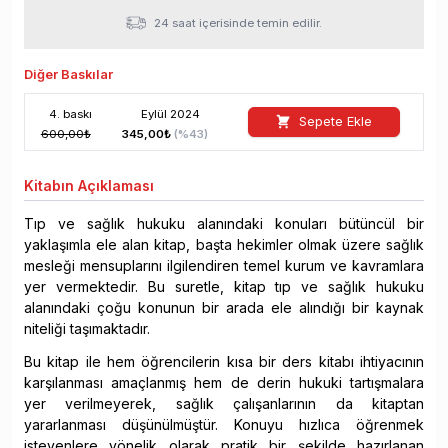
24 saat içerisinde temin edilir.
Diğer Baskılar
4
. baskı
Eylül
2024
Sepete Ekle
600,00
₺
345,00
₺
(%
43
)
Kitabın
Açıklaması
Tıp ve sağlık hukuku alanındaki konuları bütüncül bir
yaklaşımla ele alan kitap, başta hekimler olmak üzere sağlık
mesleği mensuplarını ilgilendiren temel kurum ve kavramlara
yer vermektedir. Bu suretle, kitap tıp ve sağlık hukuku
alanındaki çoğu konunun bir arada ele alındığı bir kaynak
niteliği taşımaktadır.
Bu kitap ile hem öğrencilerin kısa bir ders kitabı ihtiyacının
karşılanması amaçlanmış hem de derin hukuki tartışmalara
yer verilmeyerek, sağlık çalışanlarının da kitaptan
yararlanması düşünülmüştür. Konuyu hızlıca öğrenmek
isteyenlere yönelik olarak pratik bir şekilde hazırlanan