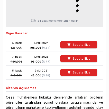
24 saat içerisinde temin edilir.
Diğer Baskılar
8
. baskı
Eylül
2024
Sepete Ekle
425,00
₺
195,00
₺
(%
54
)
7
. baskı
Eylül
2023
Sepete Ekle
420,00
₺
95,00
₺
(%
77
)
5
. baskı
Eylül
2021
Sepete Ekle
410,00
₺
45,00
₺
(%
89
)
Kitabın
Açıklaması
Ceza muhakemesi hukuku derslerinde anlatılan bilgilerin
öğrenciler tarafından somut olaylara uygulanmasında ve
öğrencilerin muhakeme kabiliyetlerinin geliştirilmesinde, olay