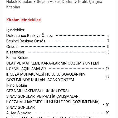
Hukuk Kitapları
>
Seçkin Hukuk Dizileri
>
Pratik Çalışma
Kitapları
Kitabın
İçindekileri
İçindekiler
Dokuzuncu Baskıya Önsöz
5
Beşinci Baskıya Önsöz
7
Önsöz
9
Kısaltmalar
15
Birinci Bölüm
OLAY VE MAHKEME KARARLARININ ÇÖZÜM YÖNTEMİ
I. GENEL AÇIKLAMALAR
17
II. CEZA MUHAKEMESİ HUKUKU SORULARININ
17
ÇÖZÜMÜNDE KULLANILACAK YÖNTEM
İkinci Bölüm
CEZA MUHAKEMESİ HUKUKU DERSİ
SINAV SORULARI VE PRATİK ÇALIŞMALAR
I. CEZA MUHAKEMESİ HUKUKU DERSİ ÇÖZÜMLENMİŞ
19
SINAV SORULARI
A. Ara Sınavlar
19