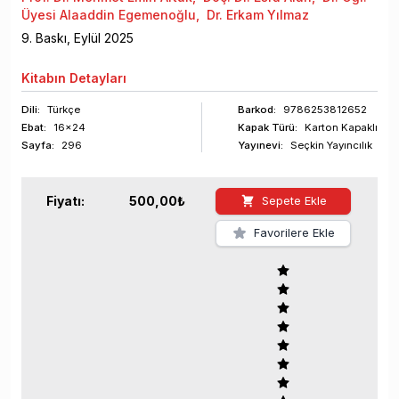
Üyesi Alaaddin Egemenoğlu
,
Dr. Erkam Yılmaz
9
. Baskı,
Eylül
2025
Kitabın
Detayları
Dili:
Türkçe
Barkod
:
9786253812652
Ebat:
16x24
Kapak Türü:
Karton Kapaklı
Sayfa
:
296
Yayınevi:
Seçkin Yayıncılık
Fiyatı:
500,00
₺
Sepete Ekle
Favorilere Ekle