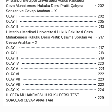
I– İstanbul Medipol Üniversitesi Hukuk Fakültesi
Ceza Muhakemesi Hukuku Dersi Pratik Çalışma
202
Soruları ve Cevap Anahtarı – IX
OLAY I
202
OLAY II
205
OLAY III
213
İ. İstanbul Medipol Üniversitesi Hukuk Fakültesi Ceza
Muhakemesi Hukuku Dersi Pratik Çalışma Soruları ve
217
Cevap Anahtarı – X
OLAY I
217
OLAY II
218
OLAY III
219
OLAY IV
220
OLAY V
221
OLAY VI
222
OLAY VII
223
OLAY VIII
223
OLAY IX
224
III. CEZA MUHAKEMESİ HUKUKU DERSİ TEST
229
SORULARI CEVAP ANAHTARI