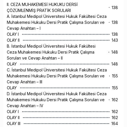
II. CEZA MUHAKEMESİ HUKUKU DERSİ
138
ÇÖZÜMLENMİŞ PRATİK SORULARI
A. İstanbul Medipol Üniversitesi Hukuk Fakültesi Ceza
Muhakemesi Hukuku Dersi Pratik Çalışma Soruları ve
138
Cevap Anahtarı – I
OLAY I
138
OLAY II
143
B. İstanbul Medipol Üniversitesi Hukuk Fakültesi
Ceza Muhakemesi Hukuku Dersi Pratik Çalışma
148
Soruları ve Cevap Anahtarı – II
OLAY
148
C. İstanbul Medipol Üniversitesi Hukuk Fakültesi Ceza
Muhakemesi Hukuku Dersi Pratik Çalışma Soruları ve
155
Cevap Anahtarı – III
OLAY
155
D. İstanbul Medipol Üniversitesi Hukuk Fakültesi Ceza
Muhakemesi Hukuku Dersi Pratik Çalışma Soruları ve
162
Cevap Anahtarı – IV
OLAY I
162
OLAY II
162
OLAY III
164