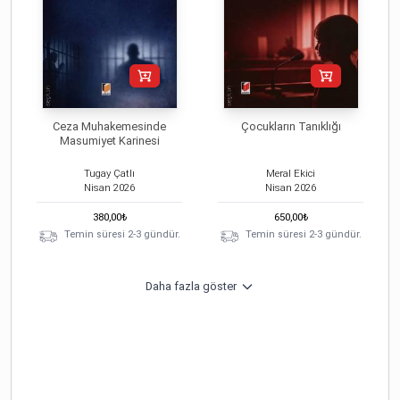
Ceza Muhakemesinde
Çocukların Tanıklığı
Masumiyet Karinesi
Tugay Çatlı
Meral Ekici
Nisan
2026
Nisan
2026
380,00
₺
650,00
₺
Temin süresi 2-3 gündür.
Temin süresi 2-3 gündür.
Daha fazla göster