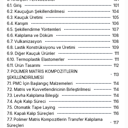
6.1. Giriş
101
6.2. Kauçuğun Şekillendirilmesi
104
6.3. Kauçuk Üretimi
105
6.4. Karışım
106
6.5. Şekillendirme Yöntemleri
107
6.6. Kalıplama ve Döküm
108
6.7. Vulkanizasyon
108
6.8. Lastik Konstrüksiyonu ve Üretimi
109
6.9. Diğer Kauçuk Ürünler
111
6.10. Termoplastik Elastomerler
111
6.11. Ürün Tasarımı
112
7. POLİMER MATRİS KOMPOZİTLERİN
113
ŞEKİLLENDİRİLMESİ
7.1. PMC İçin Başlangıç Malzemeleri
114
7.2. Matris ve Kuvvetlendiricinin Birleştirilmesi
114
7.3. Levha Kalıplama Bileşiği
114
7.4. Açık Kalıp Süreci
116
7.5. Otomatik Tape Laying
116
7.6. Kapalı Kalıp Süreçleri
116
7.7. Polimer Matris Kompozitlerin Transfer Kalıplama
117
Süreçleri