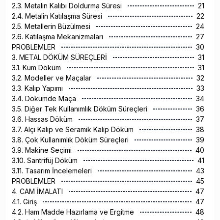
2.3. Metalin Kalıbı Doldurma Süresi
21
2.4. Metalin Katılaşma Süresi
22
2.5. Metallerin Büzülmesi
24
2.6. Katılaşma Mekanizmaları
27
PROBLEMLER
30
3. METAL DÖKÜM SÜREÇLERİ
31
3.1. Kum Döküm
31
3.2. Modeller ve Maçalar
32
3.3. Kalıp Yapımı
33
3.4. Dökümde Maça
34
3.5. Diğer Tek Kullanımlık Döküm Süreçleri
36
3.6. Hassas Döküm
37
3.7. Alçı Kalıp ve Seramik Kalıp Döküm
38
3.8. Çok Kullanımlık Döküm Süreçleri
39
3.9. Makine Seçimi
40
3.10. Santrifüj Döküm
41
3.11. Tasarım İncelemeleri
43
PROBLEMLER
45
4. CAM İMALATI
47
4.1. Giriş
47
4.2. Ham Madde Hazırlama ve Ergitme
48