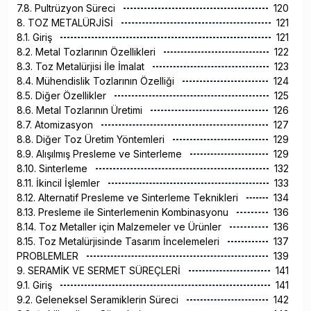
7.8. Pultrüzyon Süreci
120
8. TOZ METALÜRJİSİ
121
8.1. Giriş
121
8.2. Metal Tozlarının Özellikleri
122
8.3. Toz Metalürjisi İle İmalat
123
8.4. Mühendislik Tozlarının Özelliği
124
8.5. Diğer Özellikler
125
8.6. Metal Tozlarının Üretimi
126
8.7. Atomizasyon
127
8.8. Diğer Toz Üretim Yöntemleri
129
8.9. Alışılmış Presleme ve Sinterleme
129
8.10. Sinterleme
132
8.11. İkincil İşlemler
133
8.12. Alternatif Presleme ve Sinterleme Teknikleri
134
8.13. Presleme ile Sinterlemenin Kombinasyonu
136
8.14. Toz Metaller için Malzemeler ve Ürünler
136
8.15. Toz Metalürjisinde Tasarım İncelemeleri
137
PROBLEMLER
139
9. SERAMİK VE SERMET SÜREÇLERİ
141
9.1. Giriş
141
9.2. Geleneksel Seramiklerin Süreci
142