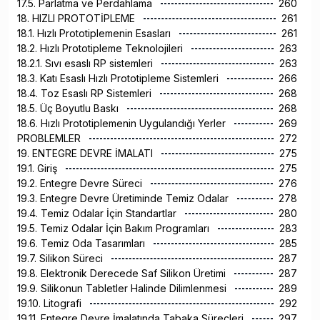
17.5. Parlatma ve Perdahlama
260
18. HIZLI PROTOTİPLEME
261
18.1. Hızlı Prototiplemenin Esasları
261
18.2. Hızlı Prototipleme Teknolojileri
263
18.2.1. Sıvı esaslı RP sistemleri
263
18.3. Katı Esaslı Hızlı Prototipleme Sistemleri
266
18.4. Toz Esaslı RP Sistemleri
268
18.5. Üç Boyutlu Baskı
268
18.6. Hızlı Prototiplemenin Uygulandığı Yerler
269
PROBLEMLER
272
19. ENTEGRE DEVRE İMALATI
275
19.1. Giriş
275
19.2. Entegre Devre Süreci
276
19.3. Entegre Devre Üretiminde Temiz Odalar
278
19.4. Temiz Odalar İçin Standartlar
280
19.5. Temiz Odalar İçin Bakım Programları
283
19.6. Temiz Oda Tasarımları
285
19.7. Silikon Süreci
287
19.8. Elektronik Derecede Saf Silikon Üretimi
287
19.9. Silikonun Tabletler Halinde Dilimlenmesi
289
19.10. Litografi
292
19.11. Entegre Devre İmalatında Tabaka Süreçleri
297