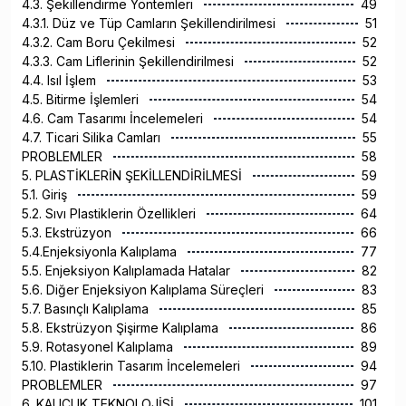
4.3. Şekillendirme Yöntemleri
49
4.3.1. Düz ve Tüp Camların Şekillendirilmesi
51
4.3.2. Cam Boru Çekilmesi
52
4.3.3. Cam Liflerinin Şekillendirilmesi
52
4.4. Isıl İşlem
53
4.5. Bitirme İşlemleri
54
4.6. Cam Tasarımı İncelemeleri
54
4.7. Ticari Silika Camları
55
PROBLEMLER
58
5. PLASTİKLERİN ŞEKİLLENDİRİLMESİ
59
5.1. Giriş
59
5.2. Sıvı Plastiklerin Özellikleri
64
5.3. Ekstrüzyon
66
5.4.Enjeksiyonla Kalıplama
77
5.5. Enjeksiyon Kalıplamada Hatalar
82
5.6. Diğer Enjeksiyon Kalıplama Süreçleri
83
5.7. Basınçlı Kalıplama
85
5.8. Ekstrüzyon Şişirme Kalıplama
86
5.9. Rotasyonel Kalıplama
89
5.10. Plastiklerin Tasarım İncelemeleri
94
PROBLEMLER
97
6. KAUÇUK TEKNOLOJİSİ
101