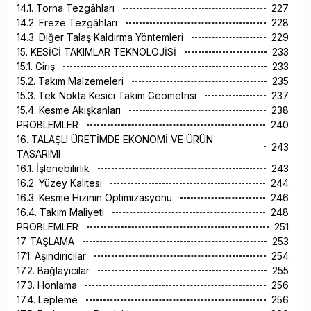
14.1. Torna Tezgâhları
227
14.2. Freze Tezgâhları
228
14.3. Diğer Talaş Kaldırma Yöntemleri
229
15. KESİCİ TAKIMLAR TEKNOLOJİSİ
233
15.1. Giriş
233
15.2. Takım Malzemeleri
235
15.3. Tek Nokta Kesici Takım Geometrisi
237
15.4. Kesme Akışkanları
238
PROBLEMLER
240
16. TALAŞLI ÜRETİMDE EKONOMİ VE ÜRÜN
243
TASARIMI
16.1. İşlenebilirlik
243
16.2. Yüzey Kalitesi
244
16.3. Kesme Hızının Optimizasyonu
246
16.4. Takım Maliyeti
248
PROBLEMLER
251
17. TAŞLAMA
253
17.1. Aşındırıcılar
254
17.2. Bağlayıcılar
255
17.3. Honlama
256
17.4. Lepleme
256