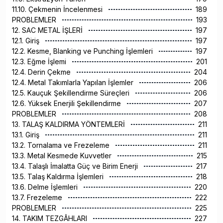
11.10. Çekmenin İncelenmesi
189
PROBLEMLER
193
12. SAC METAL İŞLERİ
197
12.1. Giriş
197
12.2. Kesme, Blanking ve Punching İşlemleri
197
12.3. Eğme İşlemi
201
12.4. Derin Çekme
204
12.4. Metal Takımlarla Yapılan İşlemler
206
12.5. Kauçuk Şekillendirme Süreçleri
206
12.6. Yüksek Enerjili Şekillendirme
207
PROBLEMLER
208
13. TALAŞ KALDIRMA YÖNTEMLERİ
211
13.1. Giriş
211
13.2. Tornalama ve Frezeleme
211
13.3. Metal Kesmede Kuvvetler
215
13.4. Talaşlı İmalatta Güç ve Birim Enerji
217
13.5. Talaş Kaldırma İşlemleri
218
13.6. Delme İşlemleri
220
13.7. Frezeleme
222
PROBLEMLER
225
14. TAKIM TEZGÂHLARI
227