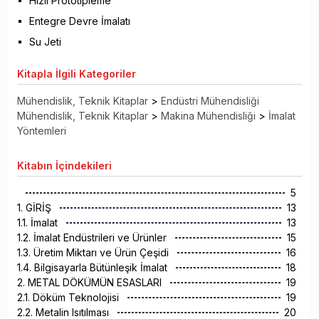
Hızlı Prototipleme
Entegre Devre İmalatı
Su Jeti
Kitapla
İlgili Kategoriler
Mühendislik, Teknik Kitaplar
>
Endüstri Mühendisliği
Mühendislik, Teknik Kitaplar
>
Makina Mühendisliği
>
İmalat
Yöntemleri
Kitabın
İçindekileri
5
1. GİRİŞ
13
1.1. İmalat
13
1.2. İmalat Endüstrileri ve Ürünler
15
1.3. Üretim Miktarı ve Ürün Çeşidi
16
1.4. Bilgisayarla Bütünleşik İmalat
18
2. METAL DÖKÜMÜN ESASLARI
19
2.1. Döküm Teknolojisi
19
2.2. Metalin Isıtılması
20