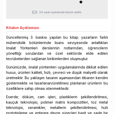
24 saat içerisinde temin edilir.
Kitabın
Açıklaması
Güncellenmiş 3. baskısı yapılan bu kitap; yazarların farklı
mühendislik bölümlerinde lisans seviyesinde anlattıkları
İmalat Yöntemleri derslerinin notlarından, öğrencilerin
yönelttiği sorulardan ve özel sektörde elde edilen
tecrübelerden sağlanan birikimlerden oluşmuştur.
Günümüzde, imalat yöntemleri uygulamalarında dikkat edilen
husus, ürünleri kaliteli, hızlı, çevreci ve düşük maliyetli olarak
üretmektir. Bu yaklaşım tasarım aşamasından itibaren kendini
göstermekte ve tasarlanan/üretilmesi planlanan ürünlerin bu
özelliklere sahip olması istenmektedir.
Eserde; döküm, cam işleri, plastiklerin şekillendirilmesi,
kauçuk teknolojisi, polimer matris kompozitleri, toz metal
teknolojisi, seramikler, metallerin şekillendirilmesi, hızlı
prototipleme ve entegre devre süreçleri basit ve sade bir