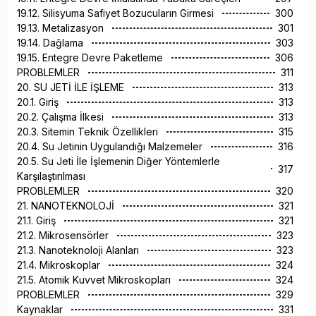
19.12. Silisyuma Safiyet Bozucuların Girmesi
300
19.13. Metalizasyon
301
19.14. Dağlama
303
19.15. Entegre Devre Paketleme
306
PROBLEMLER
311
20. SU JETİ İLE İŞLEME
313
20.1. Giriş
313
20.2. Çalışma İlkesi
313
20.3. Sitemin Teknik Özellikleri
315
20.4. Su Jetinin Uygulandığı Malzemeler
316
20.5. Su Jeti İle İşlemenin Diğer Yöntemlerle
317
Karşılaştırılması
PROBLEMLER
320
21. NANOTEKNOLOJİ
321
21.1. Giriş
321
21.2. Mikrosensörler
323
21.3. Nanoteknoloji Alanları
323
21.4. Mikroskoplar
324
21.5. Atomik Kuvvet Mikroskopları
324
PROBLEMLER
329
Kaynaklar
331