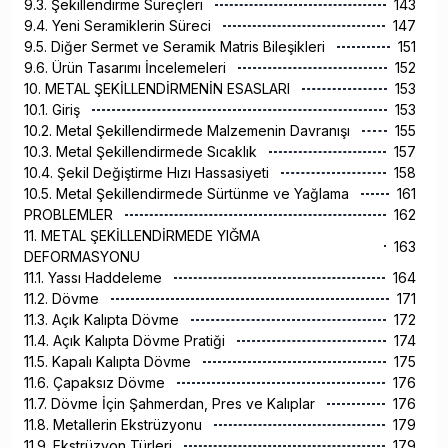
9.3. Şekillendirme Süreçleri
143
9.4. Yeni Seramiklerin Süreci
147
9.5. Diğer Sermet ve Seramik Matris Bileşikleri
151
9.6. Ürün Tasarımı İncelemeleri
152
10. METAL ŞEKİLLENDİRMENİN ESASLARI
153
10.1. Giriş
153
10.2. Metal Şekillendirmede Malzemenin Davranışı
155
10.3. Metal Şekillendirmede Sıcaklık
157
10.4. Şekil Değiştirme Hızı Hassasiyeti
158
10.5. Metal Şekillendirmede Sürtünme ve Yağlama
161
PROBLEMLER
162
11. METAL ŞEKİLLENDİRMEDE YIĞMA
163
DEFORMASYONU
11.1. Yassı Haddeleme
164
11.2. Dövme
171
11.3. Açık Kalıpta Dövme
172
11.4. Açık Kalıpta Dövme Pratiği
174
11.5. Kapalı Kalıpta Dövme
175
11.6. Çapaksız Dövme
176
11.7. Dövme İçin Şahmerdan, Pres ve Kalıplar
176
11.8. Metallerin Ekstrüzyonu
179
11.9. Ekstrüzyon Türleri
179