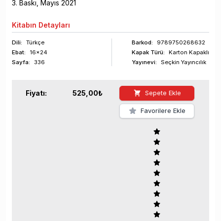
3
. Baskı,
Mayıs
2021
Kitabın
Detayları
Dili:
Türkçe
Barkod
:
9789750268632
Ebat:
16x24
Kapak Türü:
Karton Kapaklı
Sayfa
:
336
Yayınevi:
Seçkin Yayıncılık
Fiyatı:
525,00
₺
Sepete Ekle
Favorilere Ekle