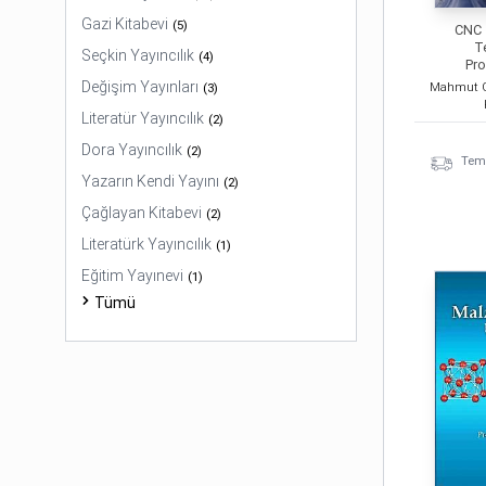
Gazi Kitabevi
(
5
)
CNC 
T
Seçkin Yayıncılık
(
4
)
Pr
Değişim Yayınları
(
3
)
Literatür Yayıncılık
(
2
)
Dora Yayıncılık
(
2
)
Temi
Yazarın Kendi Yayını
(
2
)
Çağlayan Kitabevi
(
2
)
Literatürk Yayıncılık
(
1
)
Eğitim Yayınevi
(
1
)
Tümü