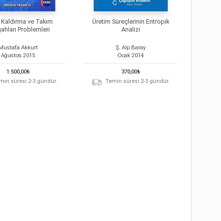
 Kaldırma ve Takım
Üretim Süreçlerinin Entropik
ahları Problemleri
Analizi
Mustafa Akkurt
Ş. Alp Baray
Ağustos
2015
Ocak
2014
1.500,00
₺
370,00
₺
min süresi 2-3 gündür.
Temin süresi 2-3 gündür.