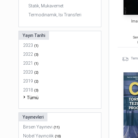
Statik, Mukavemet
Termodinamik, Isı Transferi
İma
Yayın Tarihi
Ser
2023
(
1
)
2022
(
3
)
Temi
2021
(
1
)
2020
(
2
)
2019
(
2
)
2018
(
3
)
Tümü
Yayınevleri
Birsen Yayınevi
(
11
)
Nobel Yayıncılık
(
10
)