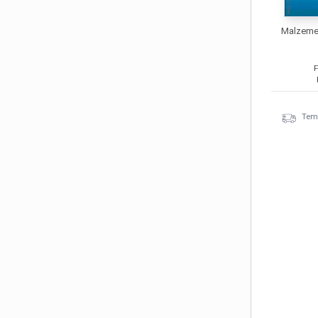
Malzeme 
F
Temi