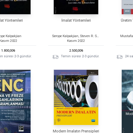
lat Yöntemleri
İmalat Yöntemleri
Üretim 
ope Kalpakjian
Serope Kalpakjian, Steven R. Schmid, Mustafa Bakkal
Kasım
2022
Kasım
2022
1.800,00
₺
2.500,00
₺
n süresi 2-3 gündür.
Temin süresi 2-3 gündür.
24 sa
Modern İmalatın Prensipleri