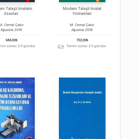
n Talaşlı İmalatın
Modern Talaşlı İmalat
Esasları
Yöntemleri
M. Cemal Çakır
M. Cemal Çakır
Ağustos
2018
Ağustos
2018
684,00
₺
702,00
₺
min süresi 2-3 gündür.
Temin süresi 2-3 gündür.