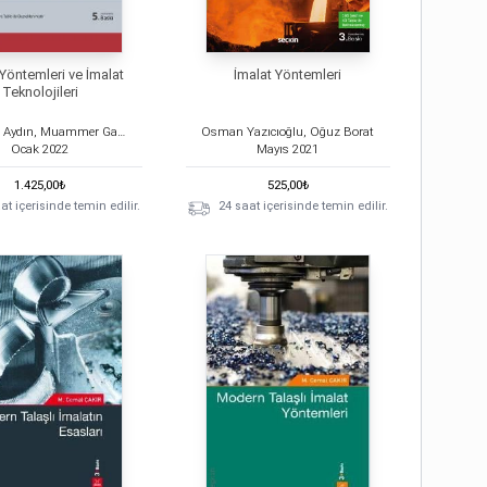
Yöntemleri ve İmalat
İmalat Yöntemleri
Teknolojileri
Mustafa Aydın, Muammer Gavas, Mustafa Yaşar
Osman Yazıcıoğlu, Oğuz Borat
Ocak
2022
Mayıs
2021
1.425,00
₺
525,00
₺
at içerisinde temin edilir.
24 saat içerisinde temin edilir.