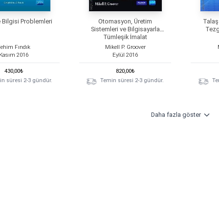
Bilgisi Problemleri
Otomasyon, Üretim
Talaş
Sistemleri ve Bilgisayarla
Tezg
Tümleşik İmalat
ehim Fındık
Mikell P. Groover
Kasım
2016
Eylül
2016
430,00
₺
820,00
₺
n süresi 2-3 gündür.
Temin süresi 2-3 gündür.
Te
Daha fazla göster