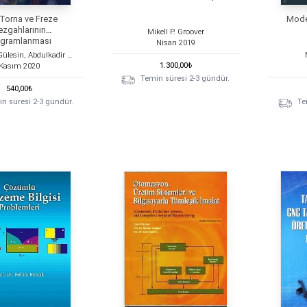
Torna ve Freze
Moder
ezgahlarının
Mikell P. Groover
ogramlanması
Nisan
2019
Mahmut Gülesin, Abdulkadir Güllü
1.300,00
₺
Kasım
2020
Temin süresi 2-3 gündür.
540,00
₺
n süresi 2-3 gündür.
Te