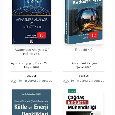
Awareness Analysis Of
Endüstri 4.0
Industry 4.0
Aşkın Özdağoğlu, Kevser Yılmaz
Ömer Faruk Görçün
Mayıs
2020
Şubat
2020
260,00
₺
399,50
₺
Temin süresi 2-3 gündür.
Temin süresi 2-3 gündür.