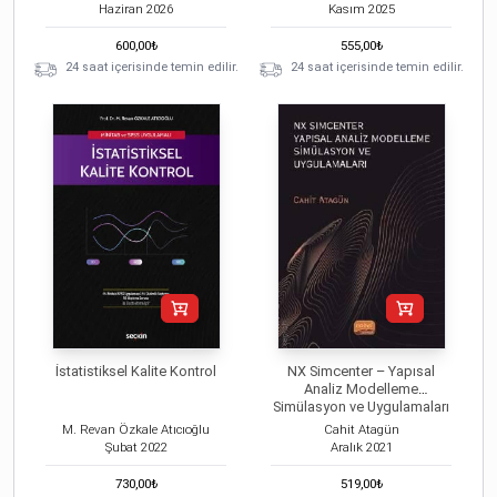
Haziran
2026
Kasım
2025
600,00
₺
555,00
₺
24 saat içerisinde temin edilir.
24 saat içerisinde temin edilir.
İstatistiksel Kalite Kontrol
NX Simcenter – Yapısal
Analiz Modelleme
Simülasyon ve Uygulamaları
M. Revan Özkale Atıcıoğlu
Cahit Atagün
Şubat
2022
Aralık
2021
730,00
₺
519,00
₺