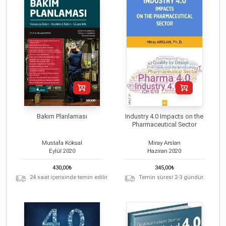
Bakım Planlaması
Industry 4.0 Impacts on the
Pharmaceutical Sector
Mustafa Köksal
Miray Arslan
Eylül
2020
Haziran
2020
430,00
₺
345,00
₺
24 saat içerisinde temin edilir.
Temin süresi 2-3 gündür.