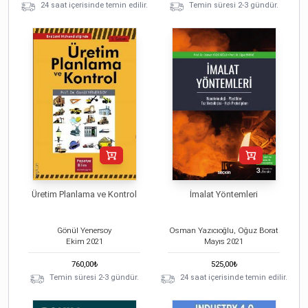
24 saat içerisinde temin edilir.
Temin süresi 2-3 gündür.
Üretim Planlama ve Kontrol
İmalat Yöntemleri
Gönül Yenersoy
Osman Yazıcıoğlu, Oğuz Borat
Ekim
2021
Mayıs
2021
760,00
₺
525,00
₺
Temin süresi 2-3 gündür.
24 saat içerisinde temin edilir.