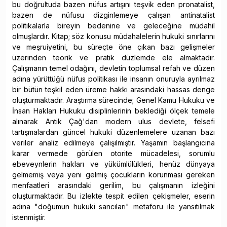
bu doğrultuda bazen nüfus artışını teşvik eden pronatalist,
bazen de nüfusu dizginlemeye çalışan antinatalist
politikalarla bireyin bedenine ve geleceğine müdahil
olmuşlardır. Kitap; söz konusu müdahalelerin hukuki sınırlarını
ve meşruiyetini, bu süreçte öne çıkan bazı gelişmeler
üzerinden teorik ve pratik düzlemde ele almaktadır.
Çalışmanın temel odağını, devletin toplumsal refah ve düzen
adına yürüttüğü nüfus politikası ile insanın onuruyla ayrılmaz
bir bütün teşkil eden üreme hakkı arasındaki hassas denge
oluşturmaktadır. Araştırma sürecinde; Genel Kamu Hukuku ve
İnsan Hakları Hukuku disiplinlerinin beklediği ölçek temele
alınarak Antik Çağ'dan modern ulus devlete, felsefi
tartışmalardan güncel hukuki düzenlemelere uzanan bazı
veriler analiz edilmeye çalışılmıştır. Yaşamın başlangıcına
karar vermede görülen otorite mücadelesi, sorumlu
ebeveynlerin hakları ve yükümlülükleri, henüz dünyaya
gelmemiş veya yeni gelmiş çocukların korunması gereken
menfaatleri arasındaki gerilim, bu çalışmanın izleğini
oluşturmaktadır. Bu izlekte tespit edilen çekişmeler, eserin
adına "doğumun hukuki sancıları" metaforu ile yansıtılmak
istenmiştir.