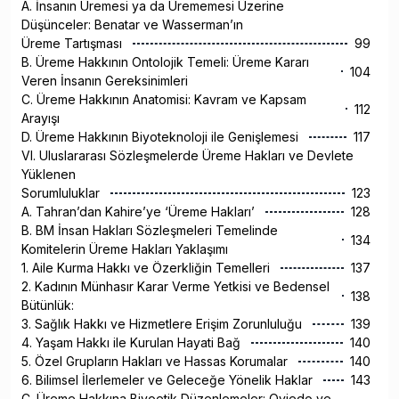
A. İnsanın Üremesi ya da Ürememesi Üzerine
Düşünceler: Benatar ve Wasserman’ın
Üreme Tartışması
99
B. Üreme Hakkının Ontolojik Temeli: Üreme Kararı
104
Veren İnsanın Gereksinimleri
C. Üreme Hakkının Anatomisi: Kavram ve Kapsam
112
Arayışı
D. Üreme Hakkının Biyoteknoloji ile Genişlemesi
117
VI. Uluslararası Sözleşmelerde Üreme Hakları ve Devlete
Yüklenen
Sorumluluklar
123
A. Tahran’dan Kahire’ye ‘Üreme Hakları’
128
B. BM İnsan Hakları Sözleşmeleri Temelinde
134
Komitelerin Üreme Hakları Yaklaşımı
1. Aile Kurma Hakkı ve Özerkliğin Temelleri
137
2. Kadının Münhasır Karar Verme Yetkisi ve Bedensel
138
Bütünlük:
3. Sağlık Hakkı ve Hizmetlere Erişim Zorunluluğu
139
4. Yaşam Hakkı ile Kurulan Hayati Bağ
140
5. Özel Grupların Hakları ve Hassas Korumalar
140
6. Bilimsel İlerlemeler ve Geleceğe Yönelik Haklar
143
C. Üreme Hakkına Biyoetik Düzenlemeler: Oviedo ve