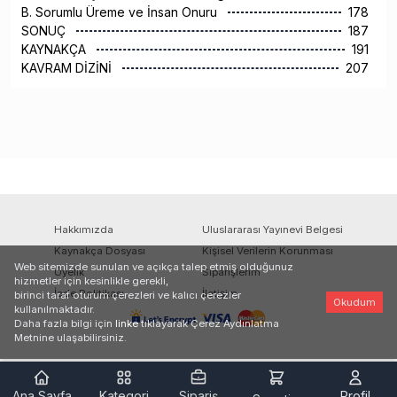
B. Sorumlu Üreme ve İnsan Onuru
178
SONUÇ
187
KAYNAKÇA
191
KAVRAM DİZİNİ
207
Hakkımızda
Uluslararası Yayınevi Belgesi
Kaynakça Dosyası
Kişisel Verilerin Korunması
Web sitemizde sunulan ve açıkça talep etmiş olduğunuz
Üyelik
Siparişlerim
hizmetler için kesinlikle gerekli,
İade Politikası
İletişim
birinci taraf oturum çerezleri ve kalıcı çerezler
Okudum
kullanılmaktadır.
Daha fazla bilgi için
linke
tıklayarak Çerez Aydınlatma
Metnine ulaşabilirsiniz.
Ana Sayfa
Kategori
Sipariş
Profil