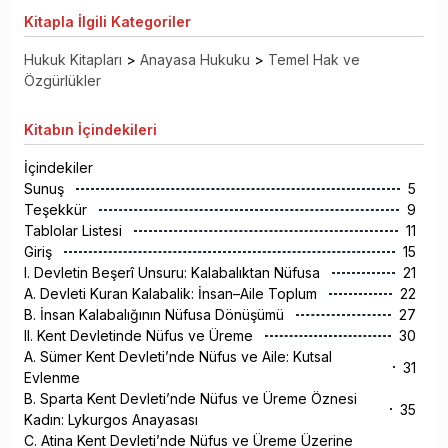
Kitapla
İlgili Kategoriler
Hukuk Kitapları
>
Anayasa Hukuku
>
Temel Hak ve
Özgürlükler
Kitabın
İçindekileri
İçindekiler
Sunuş
5
Teşekkür
9
Tablolar Listesi
11
Giriş
15
I. Devletin Beşerî Unsuru: Kalabalıktan Nüfusa
21
A. Devleti Kuran Kalabalik: İnsan–Aile Toplum
22
B. İnsan Kalabalığının Nüfusa Dönüşümü
27
II. Kent Devletinde Nüfus ve Üreme
30
A. Sümer Kent Devleti’nde Nüfus ve Aile: Kutsal
31
Evlenme
B. Sparta Kent Devleti’nde Nüfus ve Üreme Öznesi
35
Kadın: Lykurgos Anayasası
C. Atina Kent Devleti’nde Nüfus ve Üreme Üzerine