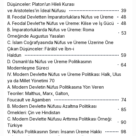
Düşünceler: Platon’un Hileli Kurası
ve Aristoteles’in İdeal Nüfusu
39
III. Feodal Devletten İmparatorluklara Nüfus ve Üreme
48
A. Feodal Devlet’te Nüfus ve Üreme: Kilise ve İş Gücü
48
B. İmparatorluklarda Nüfus ve Üreme: Roma
53
Örneğinde Augustus Yasaları
C. İslam Coğrafyasında Nüfus ve Üreme Üzerine Öne
Çıkan Düşünceler: Fârâbî ve İbn–i
Haldun
59
D. Osmanlı’da Nüfus ve Üreme Politikasının
64
Modernleşme Süreci
IV. Modern Devlette Nüfus ve Üreme Politikası: Halk, Ulus
ya da Millet Yönetimi 70
A. Modern Devletin Nüfus Politikasına Yön Veren
Teoriler: Malthus, Marx, Galton,
Foucault ve Agamben
74
B. Modern Devlette Nüfusu Azaltma Politikası
85
Örnekleri: Çin ve Hindistan
C. Modern Devlette Nüfusu Arttırma Politikası Örneği:
90
Türkiye
V. Nüfus Politikasının Sınırı: İnsanın Üreme Hakkı
98