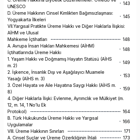
143
UNESCO
D. Üreme Hakkının Cinsel Kimlikten Bağımsızlaşması:
145
Yogyakarta İlkeleri
VII.Yargısal Pratikte Üreme Hakkı ve Diğer Haklarla İlişkisi:
AİHM ve Ulusal
Mahkeme İçtihatları
148
A. Avrupa İnsan Hakları Mahkemesi (AİHM)
148
İçtihatlarında Üreme Hakkı
1. Yaşam Hakkı ve Doğmamış Hayatın Statüsü (AİHS
149
m. 2)
2. İşkence, İnsanlık Dışı ve Aşağılayıcı Muamele
153
Yasağı (AİHS m. 3)
3. Özel Hayata ve Aile Hayatına Saygı Hakkı (AİHS m.
159
8)
4. Diğer Haklarla İlişki: Evlenme, Ayrımclık ve Mülkiyet (m.
12, m. 14, 1 No’lu Ek
Protokol)
164
B. Türk Hukukunda Üreme Hakkı ve Yargısal
166
Uygulamalar
VIII. Üreme Hakkının Sınırları
171
A. Cinsel Suçlar ve Üreme Özerkliğinin İhlali
173