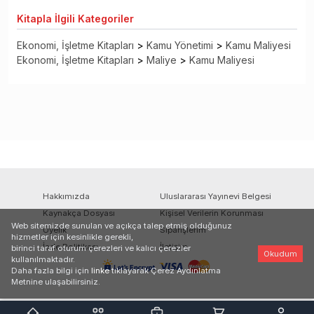
Kitapla
İlgili Kategoriler
Ekonomi, İşletme Kitapları
>
Kamu Yönetimi
>
Kamu Maliyesi
Ekonomi, İşletme Kitapları
>
Maliye
>
Kamu Maliyesi
Hakkımızda
Uluslararası Yayınevi Belgesi
Kaynakça Dosyası
Kişisel Verilerin Korunması
Web sitemizde sunulan ve açıkça talep etmiş olduğunuz
Üyelik
Siparişlerim
hizmetler için kesinlikle gerekli,
İade Politikası
İletişim
birinci taraf oturum çerezleri ve kalıcı çerezler
Okudum
kullanılmaktadır.
Daha fazla bilgi için
linke
tıklayarak Çerez Aydınlatma
Metnine ulaşabilirsiniz.