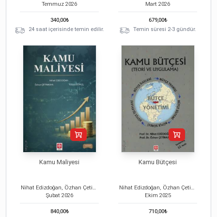
Temmuz
2026
Mart
2026
340,00
₺
679,00
₺
24 saat içerisinde temin edilir.
Temin süresi 2-3 gündür.
Kamu Maliyesi
Kamu Bütçesi
Nihat Edizdoğan, Özhan Çetinkaya, Erhan Gümüş
Nihat Edizdoğan, Özhan Çetinkaya
Şubat
2026
Ekim
2025
840,00
₺
710,00
₺