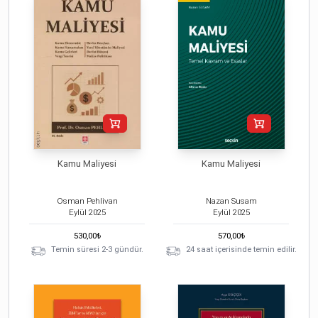
Kamu Maliyesi
Kamu Maliyesi
Osman Pehlivan
Nazan Susam
Eylül
2025
Eylül
2025
530,00
₺
570,00
₺
Temin süresi 2-3 gündür.
24 saat içerisinde temin edilir.