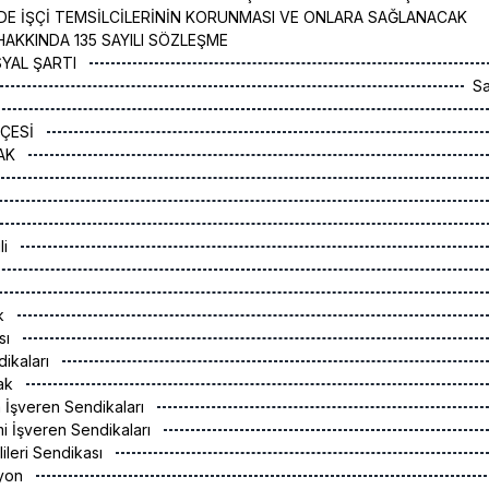
DE İŞÇİ TEMSİLCİLERİNİN KORUNMASI VE ONLARA SAĞLANACAK
HAKKINDA 135 SAYILI SÖZLEŞME
SYAL ŞARTI
S
ÇESİ
RAK
li
ak
sı
dikaları
rak
 İşveren Sendikaları
i İşveren Sendikaları
ileri Sendikası
syon