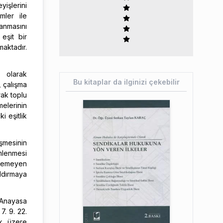
yişlerini
mler ile
lanmasını
 eşit bir
maktadır.
i olarak
Bu kitaplar da ilginizi çekebilir
, çalışma
rak toplu
elerinin
i eşitlik
eşmesinin
mlenmesi
lenemeyen
ldırmaya
, Anayasa
7. 9. 22.
ak üzere