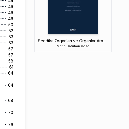
44
46
46
46
50
52
53
Sendika Organları ve Organlar Arası Yetki Devri
53
Metin Batuhan Köse
57
57
58
61
64
64
68
70
76