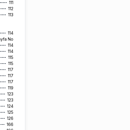
111
112
113
114
ayfa No
114
114
115
115
117
117
117
119
123
123
124
125
126
166