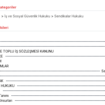
Kategoriler
ı
>
İş ve Sosyal Güvenlik Hukuku
>
Sendikalar Hukuku
kileri
VE TOPLU İŞ SÖZLEŞMESİ KANUNU
ÇE
M
IMLAR
S
RAK
AR HUKUKU
k
Tanımı
Unsurları