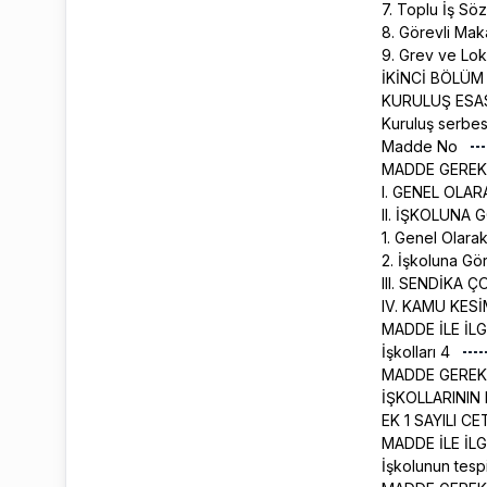
7. Toplu İş Sö
8. Görevli Ma
9. Grev ve Lo
İKİNCİ BÖLÜM
KURULUŞ ESA
Kuruluş serbes
Madde No
MADDE GEREK
I. GENEL OLA
II. İŞKOLUNA
1. Genel Olara
2. İşkoluna G
III. SENDİKA
IV. KAMU KES
MADDE İLE İL
İşkolları 4
MADDE GEREK
İŞKOLLARININ
EK 1 SAYILI C
MADDE İLE İL
İşkolunun tespi