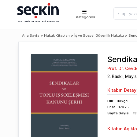
Kategoriler
Ana Sayfa
>
Hukuk Kitapları
>
İş ve Sosyal Güvenlik Hukuku
>
Send
Sendika
Prof. Dr. Cev
2
. Baskı,
Mayıs
Kitabın
Detayl
Dili:
Türkçe
Ebat:
17x25
Sayfa
Sayısı
:
13
Kitabın
Açıkl