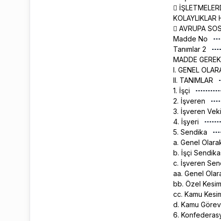
 İŞLETMELER
KOLAYLIKLAR 
 AVRUPA SO
Madde No
Tanımlar 2
MADDE GEREK
I. GENEL OLA
II. TANIMLAR
1. İşçi
2. İşveren
3. İşveren Veki
4. İşyeri
5. Sendika
a. Genel Olar
b. İşçi Sendika
c. İşveren Sen
aa. Genel Ola
bb. Özel Kesim
cc. Kamu Kesim
d. Kamu Görevl
6. Konfedera