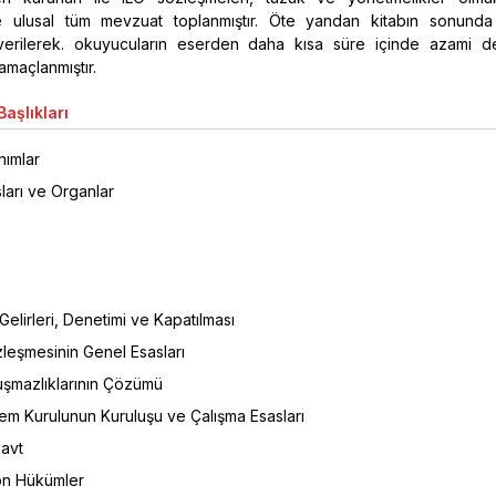
ve ulusal tüm mevzuat toplanmıştır. Öte yandan kitabın sonund
 verilerek. okuyucuların eserden daha kısa süre içinde azami 
amaçlanmıştır.
aşlıkları
ımlar
ları ve Organlar
 Gelirleri, Denetimi ve Kapatılması
leşmesinin Genel Esasları
uşmazlıklarının Çözümü
m Kurulunun Kuruluşu ve Çalışma Esasları
avt
Son Hükümler