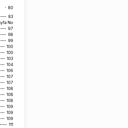
80
83
ayfa No
97
98
99
100
100
103
104
106
107
107
108
108
108
109
109
109
111