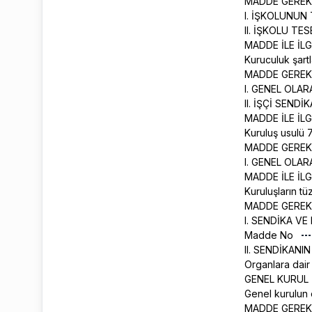
MADDE GEREK
I. İŞKOLUNUN
II. İŞKOLU TE
MADDE İLE İL
Kuruculuk şartl
MADDE GEREK
I. GENEL OLA
II. İŞÇİ SEND
MADDE İLE İL
Kuruluş usulü 
MADDE GEREK
I. GENEL OLA
MADDE İLE İLG
Kuruluşların t
MADDE GEREK
I. SENDİKA V
Madde No
II. SENDİKAN
Organlara dair
GENEL KURUL
Genel kurulun 
MADDE GEREK