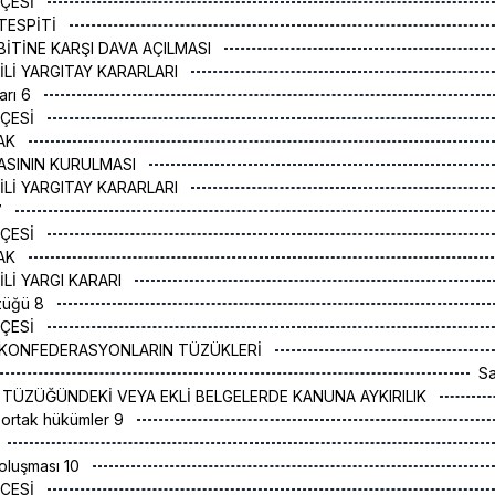
ÇESİ
 TESPİTİ
SBİTİNE KARŞI DAVA AÇILMASI
GİLİ YARGITAY KARARLARI
arı 6
ÇESİ
RAK
İKASININ KURULMASI
GİLİ YARGITAY KARARLARI
7
ÇESİ
RAK
İLİ YARGI KARARI
üzüğü 8
ÇESİ
E KONFEDERASYONLARIN TÜZÜKLERİ
S
IN TÜZÜĞÜNDEKİ VEYA EKLİ BELGELERDE KANUNA AYKIRILIK
 ortak hükümler 9
oluşması 10
ÇESİ