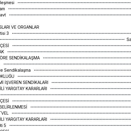
zleşmesi
kam
kavt
SLARI VE ORGANLAR
tisi 3
S
ÇESİ
RAK
 GÖRE SENDİKALAŞMA
k
öre Sendikalaşma
 ÇOKLUĞU
İMİ İŞVEREN SENDİKALARI
GİLİ YARGITAY KARARLARI
ÇESİ
 BELİRLENMESİ
ETVEL
GİLİ YARGITAY KARARLARI
ti 5