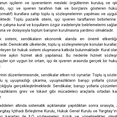
nun işçilerin ve işverenlerin mesleki örgütlerinin kuruluş ve işle
ibi, işçi ve işveren tarafının hak ve borçlarını gösteren hükü
ormatif) kurallara sahip toplu iş sözleşmelerinin yapılması ve uygu
edir. Toplu pazarlık sitemi, işçi işveren taraflarının birbirlerine
rin çalışma kural ve koşullarını özgür iradeleriyle belirlemelerini sağla
şma ve dolayısıyla toplum barışının kurulmasına yardımcı olmaktadır.
ık sistemi, sendikaların ekonomik alanda en önemli etkenliğ
tedir. Demokratik ülkelerde, toplu iş sözleşmeleriyle konulan kurallar
leyen bir hukuk sistemi oluşmasına katkıda bulunmaktadır. Kural ola
rine aykırı hizmet akdi yapılamaz. Bu nedenle hizmet sözleşm
çiler için uygun bir ortam, işçi ile işveren arasında gerçek bir hukuk
.
lerinin düzenlenmesinde, sendikalar etken rol oynarlar. Toplu iş sözl
plu iş uyuşmazlığı çıkarma, uyuşmazlıkların barışçı yollarla çözü
cılığıyla gerçekleştirilmektedir. Sendikalar, barışçı yollarla çözüm
mazlıklarını grev ve lokavt gibi mücadeleci araçlarla ortadan ka
.
 maddeleri altında sistematik açıklamalar yapıldıktan sonra sırasıyla
gıtay İçtihadı Birleştirme Kurulu, Hukuk Genel Kurulu ve Yargıtay'ın 
ri kararları ile ILO sözleşmeleri, tüzük ve yönetmelikler olm