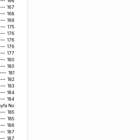
166
167
168
169
175
176
176
176
177
180
180
181
182
183
184
184
ayfa No
185
185
186
187
187