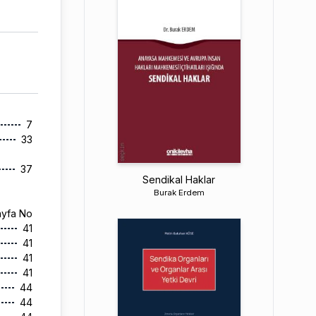
7
33
37
Sendikal Haklar
Burak Erdem
ayfa No
41
41
41
41
44
44