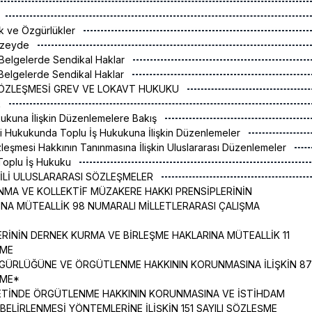
ak ve Özgürlükler
Düzeyde
ı Belgelerde Sendikal Haklar
ı Belgelerde Sendikal Haklar
Ş SÖZLEŞMESİ GREV VE LOKAVT HUKUKU
k
kukuna İlişkin Düzenlemelere Bakış
iği Hukukunda Toplu İş Hukukuna İlişkin Düzenlemeler
zleşmesi Hakkının Tanınmasına İlişkin Uluslararası Düzenlemeler
 Toplu İş Hukuku
GİLİ ULUSLARARASI SÖZLEŞMELER
NMA VE KOLLEKTİF MÜZAKERE HAKKI PRENSİPLERİNİN
NA MÜTEALLİK 98 NUMARALI MİLLETLERARASI ÇALIŞMA
LERİNİN DERNEK KURMA VE BİRLEŞME HAKLARINA MÜTEALLİK 11
ŞME
ZGÜRLÜĞÜNE VE ÖRGÜTLENME HAKKININ KORUNMASINA İLİŞKİN 87
ŞME*
ETİNDE ÖRGÜTLENME HAKKININ KORUNMASINA VE İSTİHDAM
BELİRLENMESİ YÖNTEMLERİNE İLİŞKİN 151 SAYILI SÖZLEŞME