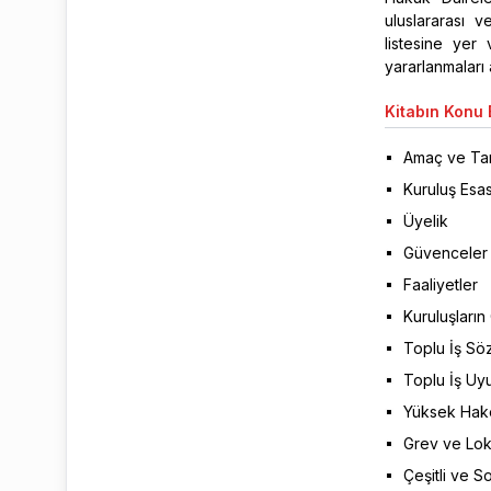
uluslararası 
listesine yer
yararlanmaları 
Kitabın
Konu B
Amaç ve Tan
Kuruluş Esas
Üyelik
Güvenceler
Faaliyetler
Kuruluşların
Toplu İş Söz
Toplu İş Uy
Yüksek Hake
Grev ve Lok
Çeşitli ve 