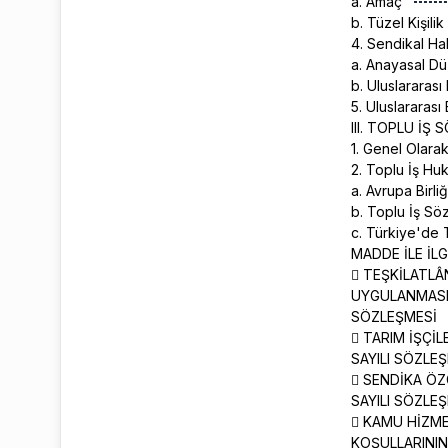
a. Amaç
b. Tüzel Kişilik
4. Sendikal H
a. Anayasal 
b. Uluslararas
5. Uluslararas
III. TOPLU İ
1. Genel Olara
2. Toplu İş Hu
a. Avrupa Birl
b. Toplu İş Sö
c. Türkiye'de
MADDE İLE İL
 TEŞKİLATLÂ
UYGULANMASI
SÖZLEŞMESİ
 TARIM İŞÇİ
SAYILI SÖZLE
 SENDİKA Ö
SAYILI SÖZLE
 KAMU HİZM
KOŞULLARININ