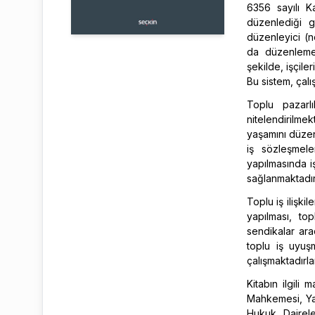
6356 sayılı Ka
düzenlediği g
düzenleyici (n
da düzenlemekt
şekilde, işçile
Bu sistem, çalı
Toplu pazarl
nitelendirilmek
yaşamını düzen
iş sözleşmele
yapılmasında iş
sağlanmaktadır
Toplu iş ilişki
yapılması, to
sendikalar ara
toplu iş uyuş
çalışmaktadırlar
Kitabın ilgili
Mahkemesi, Yar
Hukuk Dairele