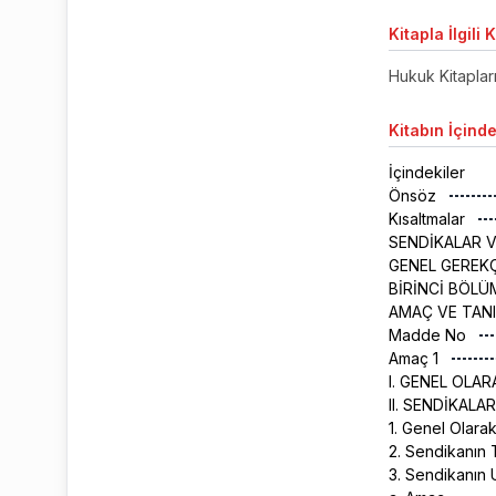
Kitapla
İlgili 
Hukuk Kitaplar
Kitabın
İçinde
İçindekiler
Önsöz
Kısaltmalar
SENDİKALAR 
GENEL GEREK
BİRİNCİ BÖLÜ
AMAÇ VE TAN
Madde No
Amaç 1
I. GENEL OLA
II. SENDİKAL
1. Genel Olara
2. Sendikanın 
3. Sendikanın 