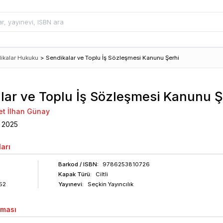
ikalar Hukuku
>
Sendikalar ve Toplu İş Sözleşmesi Kanunu Şerhi
lar ve Toplu İş Sözleşmesi Kanunu Ş
det İlhan Günay
2025
arı
Barkod
/ ISBN
:
9786253810726
Kapak Türü:
Ciltli
52
Yayınevi:
Seçkin Yayıncılık
aması