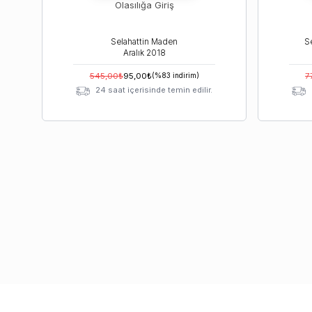
Olasılığa Giriş
Selahattin Maden
Aralık
2018
545,00
₺
95,00
₺
(%
83
indirim)
7
24 saat içerisinde temin edilir.