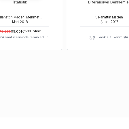
İstatistik
Diferansiyel Denklemle
Selahattin Maden, Mehmet Korkmaz
Selahattin Maden
Mart
2018
Şubat
2017
70,00
₺
95,00
₺
(%
88
indirim)
24 saat içerisinde temin edilir.
Baskısı tükenmiştir.