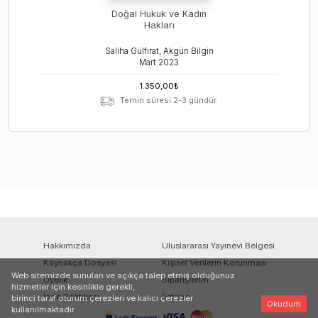
Doğal Hukuk ve Kadın
Hakları
Saliha Gülfırat, Akgün Bilgin
Mart
2023
1.350,00
₺
Temin süresi 2-3 gündür.
Hakkımızda
Uluslararası Yayınevi Belgesi
Kaynakça Dosyası
Kişisel Verilerin Korunması
Web sitemizde sunulan ve açıkça talep etmiş olduğunuz
Üyelik
Siparişlerim
hizmetler için kesinlikle gerekli,
İade Politikası
İletişim
birinci taraf oturum çerezleri ve kalıcı çerezler
Okudum
kullanılmaktadır.