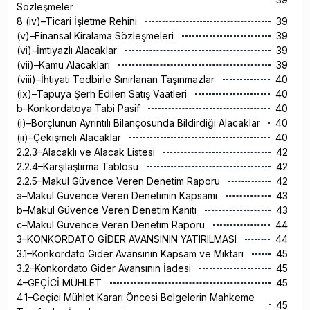
Sözleşmeler
8 (iv)–Ticari İşletme Rehini
39
(v)–Finansal Kiralama Sözleşmeleri
39
(vi)–İmtiyazlı Alacaklar
39
(vii)–Kamu Alacakları
39
(viii)–İhtiyati Tedbirle Sınırlanan Taşınmazlar
40
(ix)–Tapuya Şerh Edilen Satış Vaatleri
40
b–Konkordatoya Tabi Pasif
40
(i)–Borçlunun Ayrıntılı Bilançosunda Bildirdiği Alacaklar
40
(ii)–Çekişmeli Alacaklar
40
2.2.3–Alacaklı ve Alacak Listesi
42
2.2.4–Karşılaştırma Tablosu
42
2.2.5–Makul Güvence Veren Denetim Raporu
42
a–Makul Güvence Veren Denetimin Kapsamı
43
b–Makul Güvence Veren Denetim Kanıtı
43
c–Makul Güvence Veren Denetim Raporu
44
3–KONKORDATO GİDER AVANSININ YATIRILMASI
44
3.1–Konkordato Gider Avansının Kapsam ve Miktarı
45
3.2–Konkordato Gider Avansının İadesi
45
4–GEÇİCİ MÜHLET
45
4.1–Geçici Mühlet Kararı Öncesi Belgelerin Mahkeme
45