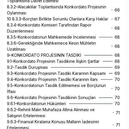
Toplantısına Davet Edilmesi
8.3.2–Alacaklılar Toplantısında Konkordato Projesinin
66
Oylanması
10 8.3.3–Borçtan Birlikte Sorumlu Olanlara Karşı Haklar
67
8.3.4–Konkordato Komiseri Tarafından Rapor
68
Düzenlenmesi
8.3.5–Konkordatonun Mahkemede İncelenmesi
68
8.3.6–Gerektiğinde Mahkemece Kesin Mühletin
68
Uzatılması
9–KONKORDATO PROJESİNİN TASDİKİ
68
9.1–Konkordato Projesinin Tasdikine İlişkin Şartlar
68
9.2–Tasdik Duruşması
69
9.3–Konkordato Projesinin Tasdiki Kararının Kapsamı
69
9.4–Konkordato Projesinin Tasdiki Kararının İlanı
70
9.5–Konkordatonun Tasdik Edilmemesi ve Borçlunun
70
İflası
9.6–Konkordato Projesinin Tasdikinin Sonuçları
70
9.6.1–Konkordatonun Hükümleri
70
9.6.2–Rehinli Malın Muhafaza Altına Alınması ve
71
Satışının Ertelenmesi
9.6.3–Finansal Kiralama Konusu Malların İadesinin
71
Ertelenmesi