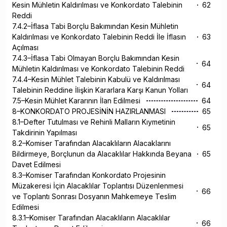
Kesin Mühletin Kaldırılması ve Konkordato Talebinin
62
Reddi
7.4.2–İflasa Tabi Borçlu Bakımından Kesin Mühletin
Kaldırılması ve Konkordato Talebinin Reddi İle İflasın
63
Açılması
7.4.3–İflasa Tabi Olmayan Borçlu Bakımından Kesin
64
Mühletin Kaldırılması ve Konkordato Talebinin Reddi
7.4.4–Kesin Mühlet Talebinin Kabulü ve Kaldırılması
64
Talebinin Reddine İlişkin Kararlara Karşı Kanun Yolları
7.5–Kesin Mühlet Kararının İlan Edilmesi
64
8–KONKORDATO PROJESİNİN HAZIRLANMASI
65
8.1–Defter Tutulması ve Rehinli Malların Kıymetinin
65
Takdirinin Yapılması
8.2–Komiser Tarafından Alacaklıların Alacaklarını
Bildirmeye, Borçlunun da Alacaklılar Hakkında Beyana
65
Davet Edilmesi
8.3–Komiser Tarafından Konkordato Projesinin
Müzakeresi İçin Alacaklılar Toplantısı Düzenlenmesi
66
ve Toplantı Sonrası Dosyanın Mahkemeye Teslim
Edilmesi
8.3.1–Komiser Tarafından Alacaklıların Alacaklılar
66