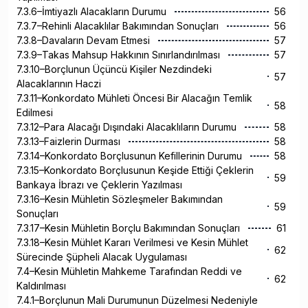
7.3.6–İmtiyazlı Alacakların Durumu
56
7.3.7–Rehinli Alacaklılar Bakımından Sonuçları
56
7.3.8–Davaların Devam Etmesi
57
7.3.9–Takas Mahsup Hakkının Sınırlandırılması
57
7.3.10–Borçlunun Üçüncü Kişiler Nezdindeki
57
Alacaklarının Haczi
7.3.11–Konkordato Mühleti Öncesi Bir Alacağın Temlik
58
Edilmesi
7.3.12–Para Alacağı Dışındaki Alacaklıların Durumu
58
7.3.13–Faizlerin Durması
58
7.3.14–Konkordato Borçlusunun Kefillerinin Durumu
58
7.3.15–Konkordato Borçlusunun Keşide Ettiği Çeklerin
59
Bankaya İbrazı ve Çeklerin Yazılması
7.3.16–Kesin Mühletin Sözleşmeler Bakımından
59
Sonuçları
7.3.17–Kesin Mühletin Borçlu Bakımından Sonuçları
61
7.3.18–Kesin Mühlet Kararı Verilmesi ve Kesin Mühlet
62
Sürecinde Şüpheli Alacak Uygulaması
7.4–Kesin Mühletin Mahkeme Tarafından Reddi ve
62
Kaldırılması
7.4.1–Borçlunun Mali Durumunun Düzelmesi Nedeniyle