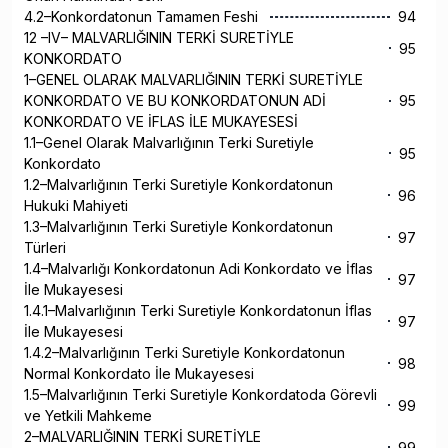
4.2–Konkordatonun Tamamen Feshi
94
12 –IV– MALVARLIĞININ TERKİ SURETİYLE
95
KONKORDATO
1–GENEL OLARAK MALVARLIĞININ TERKİ SURETİYLE
KONKORDATO VE BU KONKORDATONUN ADİ
95
KONKORDATO VE İFLAS İLE MUKAYESESİ
1.1–Genel Olarak Malvarlığının Terki Suretiyle
95
Konkordato
1.2–Malvarlığının Terki Suretiyle Konkordatonun
96
Hukuki Mahiyeti
1.3–Malvarlığının Terki Suretiyle Konkordatonun
97
Türleri
1.4–Malvarlığı Konkordatonun Adi Konkordato ve İflas
97
İle Mukayesesi
1.4.1–Malvarlığının Terki Suretiyle Konkordatonun İflas
97
İle Mukayesesi
1.4.2–Malvarlığının Terki Suretiyle Konkordatonun
98
Normal Konkordato İle Mukayesesi
1.5–Malvarlığının Terki Suretiyle Konkordatoda Görevli
99
ve Yetkili Mahkeme
2–MALVARLIĞININ TERKİ SURETİYLE
99