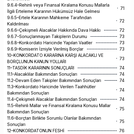
9.6.4–Rehinli veya Finansal Kiralama Konusu Mallarla
71
İlgili Erteleme Kararının Hükümsüz Hale Gelmesi
9.6.5–Ertele Kararının Mahkeme Tarafından
72
Kaldırılması
9.6.6–Çekişmeli Alacaklar Hakkında Dava Hakkı
72
9.6.7–Sonuçlanmayan Takiplerin Durumu
73
9.6.8–Konkordato Haricinde Yapılan Vaatler
73
9.6.9–Komiserin İzniyle Verilmiş Borçlar
73
10–KONKORDATO KARARINA KARŞI ALACAKLI VE
73
BORÇLUNUN KANUN YOLLARI
11–TASDİK KARARININ SONUÇLARI
74
11.1–Alacaklılar Bakımından Sonuçları
74
11.2–Devam Eden Takipler Bakımından Sonuçları
74
11.3–Konkordato Haricinde Verilen Taahhütler
74
Bakımından Sonuçları
11.4–Çekişmeli Alacaklar Bakımından Sonuçları
74
11.5–Rehinli Mallar ve Finansal Kiralama Konusu Mallar
75
Bakımından Sonuçları
11.6–Borçtan Birlikte Sorumlu Olanlar Bakımından
75
Sonuçları
12–KONKORDATONUN FESHİ
76