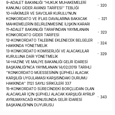
9–ADALET BAKANLIĞI ‘’HUKUK MUHAKEMELERİ
320
KANUNU GİDER AVANSI TARİFESİ’’ TEBLİĞİ
10–HÂKİMLER VE SAVCILAR KURULU’NUN
KONKORDATO VE İFLAS DAVALARINA BAKACAK
321
MAHKEMELERİN BELİRLENMESİNE İLİŞKİN KARARI
11–ADALET BAKANLIĞI TARAFINDAN YAYIMLANAN
323
KONKORDATO GİDER TARİFESİ
12–KONKORDATO TALEBİNE EKLENECEK BELGELER
324
HAKKINDA YÖNETMELİK
13–KONKORDATO KOMİSERLİĞİ VE ALACAKLILAR
329
KURULUNA DAİR YÖNETMELİK
14–HAZİNE VE MALİYE BAKANLIĞI GELİR İDARESİ
BAŞKANLIĞI’NCA YAYIMLANAN 14/02/2019 TARİHLİ
‘’KONKORDATO MÜESSESİNİN ŞÜPHELİ ALACAK
KARŞILIĞI UYGULAMASI KARŞISINDAKİ DURUMU
HAKKINDA’’ (112) SAYILI SİRKÜLERİ 337
15–KONKORDATO SÜRECİNDEKİ BORÇLUDAN OLAN
ALACAKLAR İÇİN ŞÜPHELİ ALACAK KARŞILIĞI AYRILIP
343
AYRILMAYACAĞI KONUSUNDA GELİR İDARESİ
BAŞKANLIĞI’NIN DUYURUSU