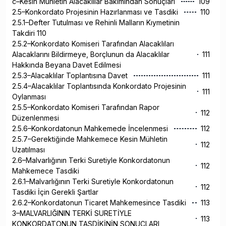
c–Kesin Mühletin Alacaklılar Bakımından Sonuçları
109
2.5–Konkordato Projesinin Hazırlanması ve Tasdiki
110
2.5.1–Defter Tutulması ve Rehinli Malların Kıymetinin
Takdiri 110
2.5.2–Konkordato Komiseri Tarafından Alacaklıları
Alacaklarını Bildirmeye, Borçlunun da Alacaklılar
111
Hakkında Beyana Davet Edilmesi
2.5.3–Alacaklılar Toplantısına Davet
111
2.5.4–Alacaklılar Toplantısında Konkordato Projesinin
111
Oylanması
2.5.5–Konkordato Komiseri Tarafından Rapor
112
Düzenlenmesi
2.5.6–Konkordatonun Mahkemede İncelenmesi
112
2.5.7–Gerektiğinde Mahkemece Kesin Mühletin
112
Uzatılması
2.6–Malvarlığının Terki Suretiyle Konkordatonun
112
Mahkemece Tasdiki
2.6.1–Malvarlığının Terki Suretiyle Konkordatonun
112
Tasdiki İçin Gerekli Şartlar
2.6.2–Konkordatonun Ticaret Mahkemesince Tasdiki
113
3–MALVARLIĞININ TERKİ SURETİYLE
113
KONKORDATONUN TASDİKİNİN SONUÇLARI