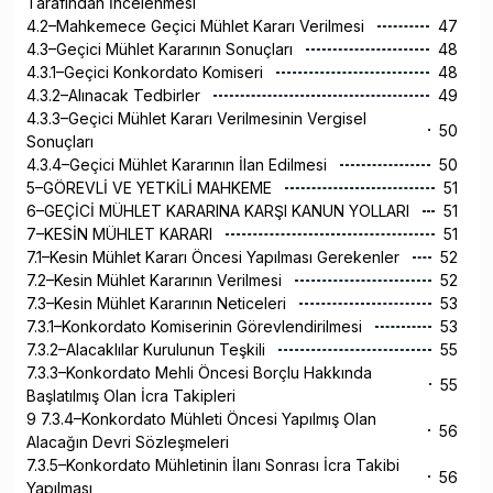
Tarafından İncelenmesi
4.2–Mahkemece Geçici Mühlet Kararı Verilmesi
47
4.3–Geçici Mühlet Kararının Sonuçları
48
4.3.1–Geçici Konkordato Komiseri
48
4.3.2–Alınacak Tedbirler
49
4.3.3–Geçici Mühlet Kararı Verilmesinin Vergisel
50
Sonuçları
4.3.4–Geçici Mühlet Kararının İlan Edilmesi
50
5–GÖREVLİ VE YETKİLİ MAHKEME
51
6–GEÇİCİ MÜHLET KARARINA KARŞI KANUN YOLLARI
51
7–KESİN MÜHLET KARARI
51
7.1–Kesin Mühlet Kararı Öncesi Yapılması Gerekenler
52
7.2–Kesin Mühlet Kararının Verilmesi
52
7.3–Kesin Mühlet Kararının Neticeleri
53
7.3.1–Konkordato Komiserinin Görevlendirilmesi
53
7.3.2–Alacaklılar Kurulunun Teşkili
55
7.3.3–Konkordato Mehli Öncesi Borçlu Hakkında
55
Başlatılmış Olan İcra Takipleri
9 7.3.4–Konkordato Mühleti Öncesi Yapılmış Olan
56
Alacağın Devri Sözleşmeleri
7.3.5–Konkordato Mühletinin İlanı Sonrası İcra Takibi
56
Yapılması