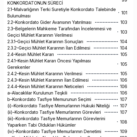
KONKORDATONUN SÜRECİ
2.1–Malvarlığının Terki Suretiyle Konkordato Talebinde
101
Bulunulması
2.2–Konkordato Gider Avansının Yatırılması
103
2.3–Belgelerin Mahkeme Tarafından İncelenmesi ve
103
Geçici Mühlet Kararının Verilmesi
2.3.1–Geçici Mühlet Kararının Sonuçları
104
2.3.2–Geçici Mühlet Kararının İlan Edilmesi
104
2.4–Kesin Mühlet Kararı
105
2.4.1–Kesin Mühlet Kararı Öncesi Yapılması
105
Gerekenler
2.4.2–Kesin Mühlet Kararının Verilmesi
105
2.4.3–Kesin Mühlet Kararının İlan Edilmesi
106
2.4.4–Kesin Mühlet Kararının Neticeleri
106
a–Alacaklılar Kurulunun Teşkili
106
b–Konkordato Tasfiye Memurunun Seçimi
107
(i)–Konkordato Tasfiye Memurlarının Hukuki Niteliği
107
(ii)–Konkordato Tasfiye Memurlarının Görevleri
107
(iii)–Konkordato Tasfiye Memurlarının Görevlerini
108
Yaparken Tabi Oldukları Hükümler
(iv)–Konkordato Tasfiye Memurlarının Denetimi
109