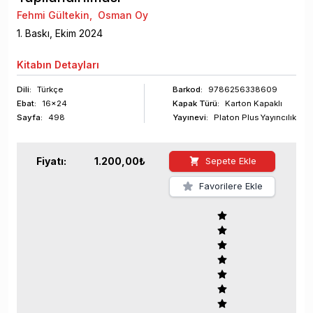
Fehmi Gültekin
,
Osman Oy
1
. Baskı,
Ekim
2024
Kitabın
Detayları
Dili:
Türkçe
Barkod
:
9786256338609
Ebat:
16x24
Kapak Türü:
Karton Kapaklı
Sayfa
:
498
Yayınevi:
Platon Plus Yayıncılık
Fiyatı:
1.200,00
₺
Sepete Ekle
Favorilere Ekle