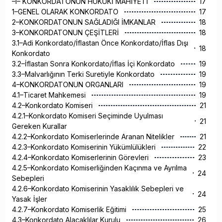
–I– KONKORDATONUN HUKUKİ MAHİYETİ
17
1–GENEL OLARAK KONKORDATO
17
2–KONKORDATONUN SAĞLADIĞI İMKANLAR
18
3–KONKORDATONUN ÇEŞİTLERİ
18
3.1–Adi Konkordato/İflastan Önce Konkordato/İflas Dışı
18
Konkordato
3.2–İflastan Sonra Konkordato/İflas İçi Konkordato
19
3.3–Malvarlığının Terki Suretiyle Konkordato
19
4–KONKORDATONUN ORGANLARI
19
4.1–Ticaret Mahkemesi
19
4.2–Konkordato Komiseri
21
4.2.1–Konkordato Komiseri Seçiminde Uyulması
21
Gereken Kurallar
4.2.2–Konkordato Komiserlerinde Aranan Nitelikler
21
4.2.3–Konkordato Komiserinin Yükümlülükleri
22
4.2.4–Konkordato Komiserlerinin Görevleri
23
4.2.5–Konkordato Komiserliğinden Kaçınma ve Ayrılma
24
Sebepleri
4.2.6–Konkordato Komiserinin Yasaklılık Sebepleri ve
24
Yasak İşler
4.2.7–Konkordato Komiserlik Eğitimi
25
4.3–Konkordato Alacaklılar Kurulu
26