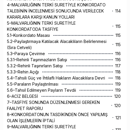
4–MALVARLIĞININ TERKİ SURETİYLE KONKORDATO
TALEBİNİN İNCELENMESİ SONUCUNDA VERİLECEK
114
KARARLARA KARŞI KANUN YOLLARI
5–MALVARLIĞININ TERKİ SURETİYLE
115
KONKORDATODA TASFİYE
5.1–Konkordato Masası
115
5.2–Paylaştırmaya Katılacak Alacaklıların Belirlenmesi
115
(Sıra Cetveli)
5.3–Paraya Çevirme
116
5.3.1–Rehinli Taşınmazların Satışı
116
5.3.2–Rehinli Taşınırların Satışı
117
5.3.3–Rehin Açığı
118
5.4–Tahsili Güç ve İhtilaflı Hakların Alacaklılara Devri
118
5.5–Paraların Paylaştırılması
119
5.6–Tahsil Edilmeyen Payların Tevdii
119
6–ACİZ BELGESİ
120
7–TASFİYE SONUNDA DÜZENLENMESİ GEREKEN
120
FAALİYET RAPORU
8–KONKORDATONUN TASDİKİNDEN ÖNCE YAPILMIŞ
121
OLAN İŞLEMLERİN İPTALİ
9–MALVARLIĞININ TERKİ SURETİYLE
121