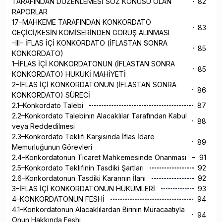
TARAFINDAN DÜZENLEMESİ SÖZ KONUSU OLAN
82
RAPORLAR
17–MAHKEME TARAFINDAN KONKORDATO
83
GEÇİCİ/KESİN KOMİSERİNDEN GÖRÜŞ ALINMASI
–III– İFLAS İÇİ KONKORDATO (İFLASTAN SONRA
85
KONKORDATO)
1–İFLAS İÇİ KONKORDATONUN (İFLASTAN SONRA
85
KONKORDATO) HUKUKİ MAHİYETİ
2–İFLAS İÇİ KONKORDATONUN (İFLASTAN SONRA
86
KONKORDATO) SÜRECİ
2.1–Konkordato Talebi
87
2.2–Konkordato Talebinin Alacaklılar Tarafından Kabul
88
veya Reddedilmesi
2.3–Konkordato Teklifi Karşısında İflas İdare
89
Memurluğunun Görevleri
2.4–Konkordatonun Ticaret Mahkemesinde Onanması
91
2.5–Konkordato Teklifinin Tasdiki Şartları
92
2.6–Konkordatonun Tasdiki Kararının İlanı
92
3–İFLAS İÇİ KONKORDATONUN HÜKÜMLERİ
93
4–KONKORDATONUN FESHİ
94
4.1–Konkordatonun Alacaklılardan Birinin Müracaatıyla
94
Onun Hakkında Feshi