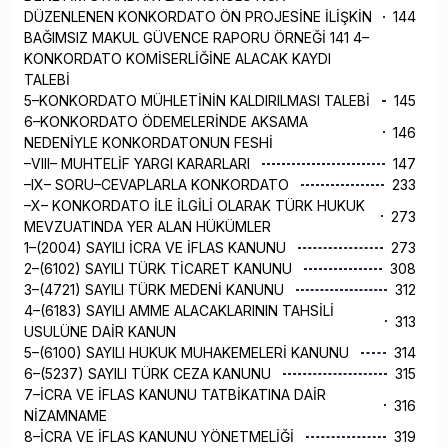
DÜZENLENEN KONKORDATO ÖN PROJESİNE İLİŞKİN
144
BAĞIMSIZ MAKUL GÜVENCE RAPORU ÖRNEĞİ 141 4–
KONKORDATO KOMİSERLİĞİNE ALACAK KAYDI
TALEBİ
5–KONKORDATO MÜHLETİNİN KALDIRILMASI TALEBİ
145
6–KONKORDATO ÖDEMELERİNDE AKSAMA
146
NEDENİYLE KONKORDATONUN FESHİ
–VIII– MUHTELİF YARGI KARARLARI
147
–IX– SORU–CEVAPLARLA KONKORDATO
233
–X– KONKORDATO İLE İLGİLİ OLARAK TÜRK HUKUK
273
MEVZUATINDA YER ALAN HÜKÜMLER
1–(2004) SAYILI İCRA VE İFLAS KANUNU
273
2–(6102) SAYILI TÜRK TİCARET KANUNU
308
3–(4721) SAYILI TÜRK MEDENİ KANUNU
312
4–(6183) SAYILI AMME ALACAKLARININ TAHSİLİ
313
USULÜNE DAİR KANUN
5–(6100) SAYILI HUKUK MUHAKEMELERİ KANUNU
314
6–(5237) SAYILI TÜRK CEZA KANUNU
315
7–İCRA VE İFLAS KANUNU TATBİKATINA DAİR
316
NİZAMNAME
8–İCRA VE İFLAS KANUNU YÖNETMELİĞİ
319