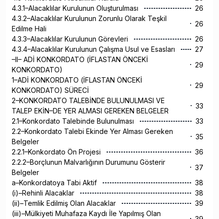
4.3.1–Alacaklılar Kurulunun Oluşturulması
26
4.3.2–Alacaklılar Kurulunun Zorunlu Olarak Teşkil
26
Edilme Hali
4.3.3–Alacaklılar Kurulunun Görevleri
26
4.3.4–Alacaklılar Kurulunun Çalışma Usul ve Esasları
27
–II– ADİ KONKORDATO (İFLASTAN ÖNCEKİ
29
KONKORDATO)
1–ADİ KONKORDATO (İFLASTAN ÖNCEKİ
29
KONKORDATO) SÜRECİ
2–KONKORDATO TALEBİNDE BULUNULMASI VE
33
TALEP EKİN–DE YER ALMASI GEREKEN BELGELER
2.1–Konkordato Talebinde Bulunulması
33
2.2–Konkordato Talebi Ekinde Yer Alması Gereken
35
Belgeler
2.2.1–Konkordato Ön Projesi
36
2.2.2–Borçlunun Malvarlığının Durumunu Gösterir
37
Belgeler
a–Konkordatoya Tabi Aktif
38
(i)–Rehinli Alacaklar
38
(ii)–Temlik Edilmiş Olan Alacaklar
39
(iii)–Mülkiyeti Muhafaza Kaydı İle Yapılmış Olan
39