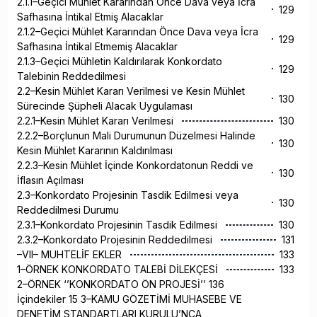
2.1.1–Geçici Mühlet Kararından Önce Dava veya İcra
129
Safhasına İntikal Etmiş Alacaklar
2.1.2–Geçici Mühlet Kararından Önce Dava veya İcra
129
Safhasına İntikal Etmemiş Alacaklar
2.1.3–Geçici Mühletin Kaldırılarak Konkordato
129
Talebinin Reddedilmesi
2.2–Kesin Mühlet Kararı Verilmesi ve Kesin Mühlet
130
Sürecinde Şüpheli Alacak Uygulaması
2.2.1–Kesin Mühlet Kararı Verilmesi
130
2.2.2–Borçlunun Mali Durumunun Düzelmesi Halinde
130
Kesin Mühlet Kararının Kaldırılması
2.2.3–Kesin Mühlet İçinde Konkordatonun Reddi ve
130
İflasın Açılması
2.3–Konkordato Projesinin Tasdik Edilmesi veya
130
Reddedilmesi Durumu
2.3.1–Konkordato Projesinin Tasdik Edilmesi
130
2.3.2–Konkordato Projesinin Reddedilmesi
131
–VII– MUHTELİF EKLER
133
1–ÖRNEK KONKORDATO TALEBİ DİLEKÇESİ
133
2–ÖRNEK ‘’KONKORDATO ÖN PROJESİ’’ 136
İçindekiler 15 3–KAMU GÖZETİMİ MUHASEBE VE
DENETİM STANDARTLARI KURULU’NCA