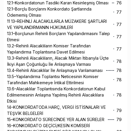
12.1–Konkordatonun Tasdiki Kararı Kesinleşmiş Olması
76
12.1–Borçlu Borçlarını Konkordato Şartlarında
77
Ödememiş Olması
11 13–REHİNLİ ALACAKLILARLA MÜZAKERE ŞARTLARI
77
VE YAPILANDIRMANIN HÜKÜMLERİ
13.1–Borçlunun Rehinli Borçların Yapılandırmasını Talep
77
Etmesi
13.2–Rehinli Alacaklıların Komiser Tarafından
77
Yapılandırma Toplantısına Davet Edilmesi
13.3–Rehinli Alacaklıların, Alacak Miktarı İtibarıyla Üçte
78
İkiyi Aşan Çoğunluğu İle Anlaşmaya Varması
13.4–Rehinli Alacaklılar İle Anlaşmaya Varılamaması
78
13.5–Yapılandırma Toplantısı Neticesinin Komiser
78
Tarafından Mahkemeye İntikal Ettirilmesi
13.6–Alacaklılar Toplantısında Konkordatonun Kabul
Edilmemesinin Anlaşma Yapılmış Rehinli Alacaklılara
78
Etkisi
14–KONKORDATODA HARÇ, VERGİ İSTİSNALARI VE
79
TEŞVİK BELGELERİ
15–KONKORDATO SÜRECİNDE YER ALAN SÜRELER
79
16–KONKORDATO GEÇİCİ/KESİN KOMİSERİ