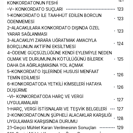
KONKORDATONUN FESHİ
–V– KONKORDATO SUÇLARI
123
1–KONKORDATO İLE TAAHHÜT EDİLEN BORCUN
123
ÖDENMEMESİ
2–ALACAKLILARA KONKORDATO DIŞINDA ÖZEL
123
YARAR SAĞLANMASI
3–ALACAKLIYI ZARARA UĞRATMAK AMACIYLA
124
BORÇLUNUN AKTİFİNİ EKSİLTMESİ
4–ÖDEME GÜÇSÜZLÜĞÜNE KENDİ EYLEMİYLE NEDEN
OLMAK VE DURUMUNUN KÖTÜLÜĞÜNÜ BİLEREK
125
DAHA DA AĞIRLAŞMASINA YOL AÇMAK
5–KONKORDATO İŞLERİNDE HUSUSİ MENFAAT
126
TEMİN EDİLMESİ
6–KONKORDATODA YETKİLİ KİMSELERİ HATAYA
126
DÜŞÜRME
–VI– KONKORDATODA HARÇ VE VERGİ
127
UYGULAMALARI
1–HARÇ, VERGİ İSTİSNALARI VE TEŞVİK BELGELERİ
127
2–KONKORDATONUN ŞÜPHELİ ALACAKLAR KARŞILIĞI
128
UYGULAMASI KARŞISINDA DURUMU
2.1–Geçici Mühlet Kararı Verilmesinin Sonuçları
129