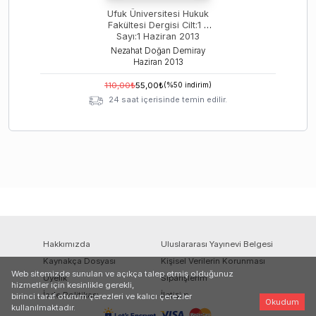
Ufuk Üniversitesi Hukuk
Fakültesi Dergisi Cilt:1 –
Sayı:1 Haziran 2013
Nezahat Doğan Demiray
Haziran
2013
110,00
₺
55,00
₺
(%
50
indirim)
24 saat içerisinde temin edilir.
Hakkımızda
Uluslararası Yayınevi Belgesi
Kaynakça Dosyası
Kişisel Verilerin Korunması
Web sitemizde sunulan ve açıkça talep etmiş olduğunuz
Üyelik
Siparişlerim
hizmetler için kesinlikle gerekli,
İade Politikası
İletişim
birinci taraf oturum çerezleri ve kalıcı çerezler
Okudum
kullanılmaktadır.