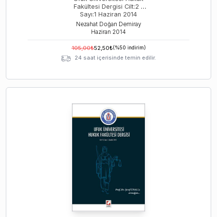
Fakültesi Dergisi Cilt:2 –
Sayı:1 Haziran 2014
Nezahat Doğan Demiray
Haziran
2014
105,00
₺
52,50
₺
(%
50
indirim)
24 saat içerisinde temin edilir.