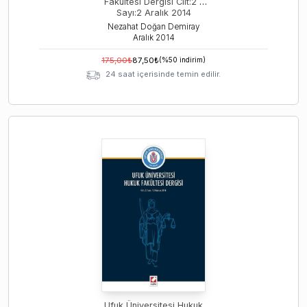
Fakültesi Dergisi Cilt:2 –
Sayı:2 Aralık 2014
Nezahat Doğan Demiray
Aralık
2014
175,00
₺
87,50
₺
(%
50
indirim)
24 saat içerisinde temin edilir.
Ufuk Üniversitesi Hukuk