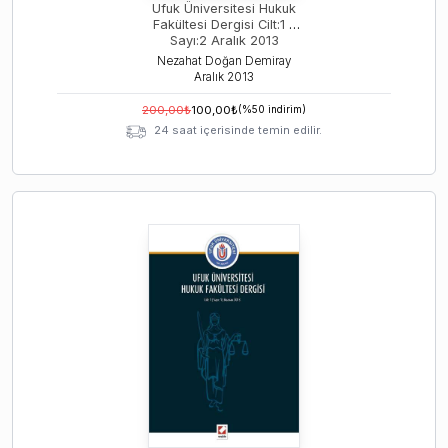
Ufuk Üniversitesi Hukuk
Fakültesi Dergisi Cilt:1 –
Sayı:2 Aralık 2013
Nezahat Doğan Demiray
Aralık
2013
200,00
₺
100,00
₺
(%
50
indirim)
24 saat içerisinde temin edilir.