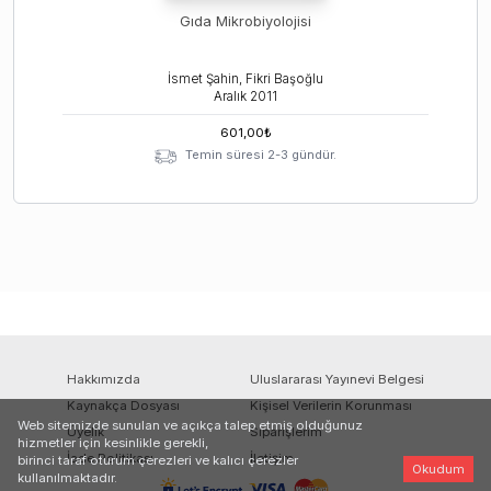
Gıda Mikrobiyolojisi
İsmet Şahin, Fikri Başoğlu
Aralık
2011
601,00
₺
Temin süresi 2-3 gündür.
Hakkımızda
Uluslararası Yayınevi Belgesi
Kaynakça Dosyası
Kişisel Verilerin Korunması
Web sitemizde sunulan ve açıkça talep etmiş olduğunuz
Üyelik
Siparişlerim
hizmetler için kesinlikle gerekli,
İade Politikası
İletişim
birinci taraf oturum çerezleri ve kalıcı çerezler
Okudum
kullanılmaktadır.