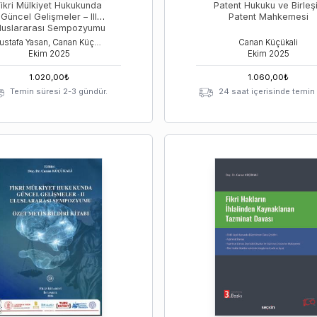
Fikri Mülkiyet Hukukunda
Patent Hukuku ve Birleş
Güncel Gelişmeler – III
Patent Mahkemesi
luslararası Sempozyumu
Mustafa Yasan, Canan Küçükali, Aytuğ Ceyhun Çakır
Canan Küçükali
Ekim
2025
Ekim
2025
1.020,00
₺
1.060,00
₺
Temin süresi 2-3 gündür.
24 saat içerisinde temin e