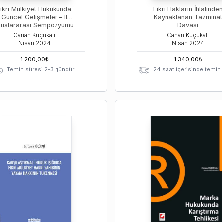
Fikri Mülkiyet Hukukunda
Fikri Hakların İhlalinde
Güncel Gelişmeler – II
Kaynaklanan Tazminat
luslararası Sempozyumu
Davası
Canan Küçükali
Canan Küçükali
Nisan
2024
Nisan
2024
1.200,00
₺
1.340,00
₺
Temin süresi 2-3 gündür.
24 saat içerisinde temin e