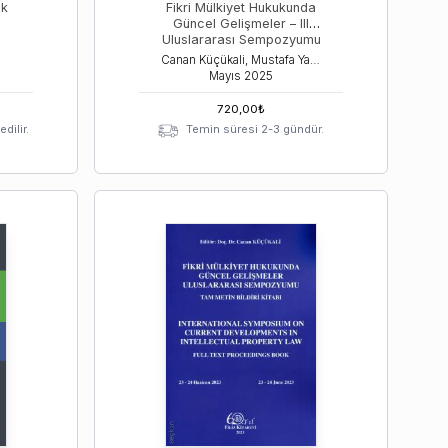
ik
Fikri Mülkiyet Hukukunda
Güncel Gelişmeler – III
Uluslararası Sempozyumu
Canan Küçükali, Mustafa Yasan, Aytuğ Ceyhun Çakır
Mayıs
2025
720,00
₺
dilir.
Temin süresi 2-3 gündür.