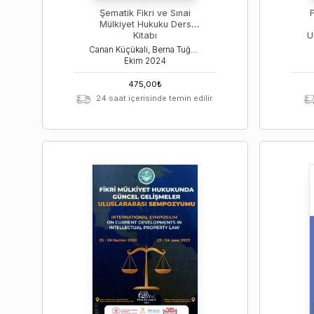
Şematik Fikri ve Sınai
Mülkiyet Hukuku Ders
Kitabı
U
Canan Küçükali, Berna Tuğçe Küçükali
Ekim
2024
475,00
₺
24 saat içerisinde temin edilir.