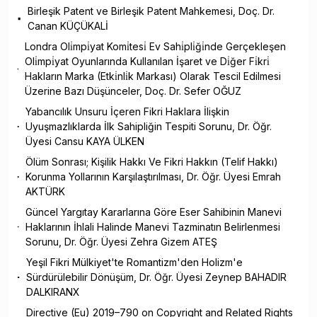
Birleşik Patent ve Birleşik Patent Mahkemesi, Doç. Dr.
Canan KÜÇÜKALİ
Londra Oli̇mpi̇yat Komi̇tesi̇ Ev Sahi̇pli̇ği̇nde Gerçekleşen
Oli̇mpi̇yat Oyunlarında Kullanılan İşaret ve Di̇ğer Fi̇kri̇
Hakların Marka (Etki̇nli̇k Markası) Olarak Tescil Edilmesi
Üzerine Bazı Düşünceler, Doç. Dr. Sefer OĞUZ
Yabancılık Unsuru İçeren Fikri Haklara İlişkin
Uyuşmazlıklarda İlk Sahipliğin Tespiti Sorunu, Dr. Öğr.
Üyesi Cansu KAYA ÜLKEN
Ölüm Sonrası; Kişilik Hakkı Ve Fikri Hakkın (Telif Hakkı)
Korunma Yollarının Karşılaştırılması, Dr. Öğr. Üyesi Emrah
AKTÜRK
Güncel Yargıtay Kararlarına Göre Eser Sahibinin Manevi
Haklarının İhlali Halinde Manevi Tazminatın Belirlenmesi
Sorunu, Dr. Öğr. Üyesi Zehra Gizem ATEŞ
Yeşil Fikri Mülkiyet'te Romantizm'den Holizm'e
Sürdürülebilir Dönüşüm, Dr. Öğr. Üyesi Zeynep BAHADIR
DALKIRANX
Directive (Eu) 2019–790 on Copyright and Related Rights