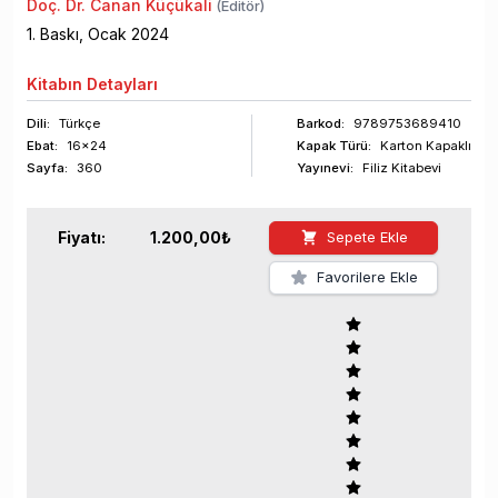
Doç. Dr. Canan Küçükali
(Editör)
1
. Baskı,
Ocak
2024
Kitabın
Detayları
Dili:
Türkçe
Barkod
:
9789753689410
Ebat:
16x24
Kapak Türü:
Karton Kapaklı
Sayfa
:
360
Yayınevi:
Filiz Kitabevi
Fiyatı:
1.200,00
₺
Sepete Ekle
Favorilere Ekle