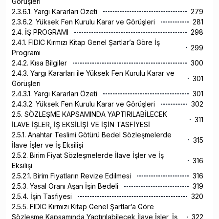
Görüşleri
2.3.6.1. Yargı Kararları Özeti
279
2.3.6.2. Yüksek Fen Kurulu Karar ve Görüşleri
281
2.4. İŞ PROGRAMI
298
2.4.1. FIDIC Kırmızı Kitap Genel Şartlar’a Göre İş
299
Programı
2.4.2. Kısa Bilgiler
300
2.4.3. Yargı Kararları ile Yüksek Fen Kurulu Karar ve
301
Görüşleri
2.4.3.1. Yargı Kararları Özeti
301
2.4.3.2. Yüksek Fen Kurulu Karar ve Görüşleri
302
2.5. SÖZLEŞME KAPSAMINDA YAPTIRILABİLECEK
311
İLAVE İŞLER, İŞ EKSİLİŞİ VE İŞİN TASFİYESİ
2.5.1. Anahtar Teslimi Götürü Bedel Sözleşmelerde
315
İlave İşler ve İş Eksilişi
2.5.2. Birim Fiyat Sözleşmelerde İlave İşler ve İş
316
Eksilişi
2.5.2.1. Birim Fiyatların Revize Edilmesi
316
2.5.3. Yasal Oranı Aşan İşin Bedeli
319
2.5.4. İşin Tasfiyesi
320
2.5.5. FIDIC Kırmızı Kitap Genel Şartlar’a Göre
Sözleşme Kapsamında Yaptırılabilecek İlave İşler, İş
322