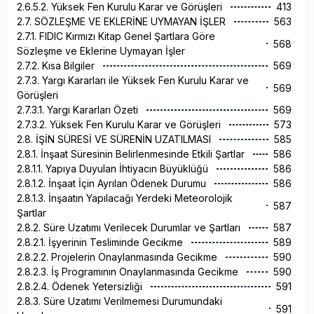
2.6.5.2. Yüksek Fen Kurulu Karar ve Görüşleri
413
2.7. SÖZLEŞME VE EKLERİNE UYMAYAN İŞLER
563
2.7.1. FIDIC Kırmızı Kitap Genel Şartlara Göre
568
Sözleşme ve Eklerine Uymayan İşler
2.7.2. Kısa Bilgiler
569
2.7.3. Yargı Kararları ile Yüksek Fen Kurulu Karar ve
569
Görüşleri
2.7.3.1. Yargı Kararları Özeti
569
2.7.3.2. Yüksek Fen Kurulu Karar ve Görüşleri
573
2.8. İŞİN SÜRESİ VE SÜRENİN UZATILMASI
585
2.8.1. İnşaat Süresinin Belirlenmesinde Etkili Şartlar
586
2.8.1.1. Yapıya Duyulan İhtiyacın Büyüklüğü
586
2.8.1.2. İnşaat İçin Ayrılan Ödenek Durumu
586
2.8.1.3. İnşaatın Yapılacağı Yerdeki Meteorolojik
587
Şartlar
2.8.2. Süre Uzatımı Verilecek Durumlar ve Şartları
587
2.8.2.1. İşyerinin Tesliminde Gecikme
589
2.8.2.2. Projelerin Onaylanmasında Gecikme
590
2.8.2.3. İş Programının Onaylanmasında Gecikme
590
2.8.2.4. Ödenek Yetersizliği
591
2.8.3. Süre Uzatımı Verilmemesi Durumundaki
591