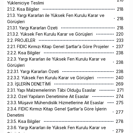
Yükleniciye Teslimi
2.1.2. Kısa Bilgiler
218
2.1.3. Yargı Kararları ile Yüksek Fen Kurulu Karar ve
218
Görüşleri
2.1.3.1. Yargı Kararları Özeti
218
2.1.3.2. Yüksek Fen Kurulu Karar ve Görüşleri
220
2.2. PROJELER
233
2.2.1. FIDIC Kırmızı Kitap Genel Şartlar’a Göre Projeler
237
2.2.2. Kısa Bilgiler
238
2.2.3. Yargı Kararları ile Yüksek Fen Kurulu Karar ve
238
Görüşleri
2.2.3.1. Yargı Kararları Özeti
238
2.2.3.2. Yüksek Fen Kurulu Karar ve Görüşleri
240
2.3. İŞLERİN DENETİMİ
269
2.3.1. Yapı Malzemelerinin Tâbi Olduğu Esaslar
271
2.3.2. Özel Yapıların Denetimine Ait Esaslar
274
2.3.3. Müşavir Mühendislik Hizmetlerine Ait Esaslar
275
2.3.4. FIDIC Kırmızı Kitap Genel Şartlar’a Göre İşlerin
277
Denetimi
2.3.5. Kısa Bilgiler
278
2.3.6. Yargı Kararları ile Yüksek Fen Kurulu Karar ve
279