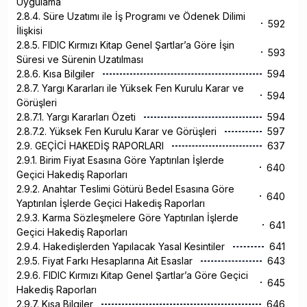
Uygulama
2.8.4. Süre Uzatımı ile İş Programı ve Ödenek Dilimi
592
İlişkisi
2.8.5. FIDIC Kırmızı Kitap Genel Şartlar’a Göre İşin
593
Süresi ve Sürenin Uzatılması
2.8.6. Kısa Bilgiler
594
2.8.7. Yargı Kararları ile Yüksek Fen Kurulu Karar ve
594
Görüşleri
2.8.7.1. Yargı Kararları Özeti
594
2.8.7.2. Yüksek Fen Kurulu Karar ve Görüşleri
597
2.9. GEÇİCİ HAKEDİŞ RAPORLARI
637
2.9.1. Birim Fiyat Esasına Göre Yaptırılan İşlerde
640
Geçici Hakediş Raporları
2.9.2. Anahtar Teslimi Götürü Bedel Esasına Göre
640
Yaptırılan İşlerde Geçici Hakediş Raporları
2.9.3. Karma Sözleşmelere Göre Yaptırılan İşlerde
641
Geçici Hakediş Raporları
2.9.4. Hakedişlerden Yapılacak Yasal Kesintiler
641
2.9.5. Fiyat Farkı Hesaplarına Ait Esaslar
643
2.9.6. FIDIC Kırmızı Kitap Genel Şartlar’a Göre Geçici
645
Hakediş Raporları
2.9.7. Kısa Bilgiler
646