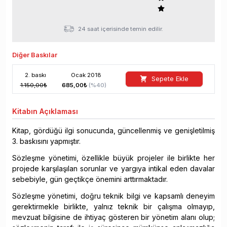
24 saat içerisinde temin edilir.
Diğer Baskılar
2
. baskı
Ocak
2018
Sepete Ekle
1.150,00
₺
685,00
₺
(%
40
)
Kitabın
Açıklaması
Kitap, gördüğü ilgi sonucunda, güncellenmiş ve genişletilmiş
3. baskısını yapmıştır.
Sözleşme yönetimi, özellikle büyük projeler ile birlikte her
projede karşılaşılan sorunlar ve yargıya intikal eden davalar
sebebiyle, gün geçtikçe önemini arttırmaktadır.
Sözleşme yönetimi, doğru teknik bilgi ve kapsamlı deneyim
gerektirmekle birlikte, yalnız teknik bir çalışma olmayıp,
mevzuat bilgisine de ihtiyaç gösteren bir yönetim alanı olup;