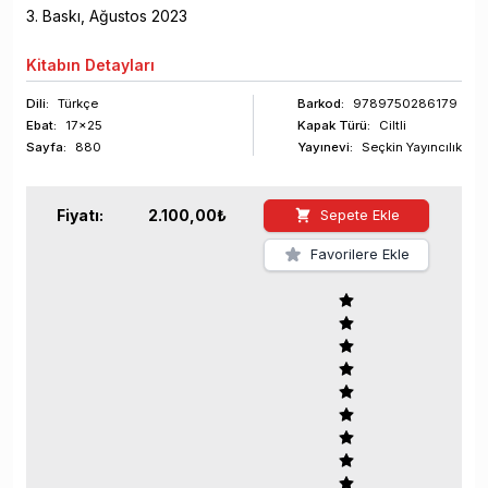
3
. Baskı,
Ağustos
2023
Kitabın
Detayları
Dili:
Türkçe
Barkod
:
9789750286179
Ebat:
17x25
Kapak Türü:
Ciltli
Sayfa
:
880
Yayınevi:
Seçkin Yayıncılık
Fiyatı:
2.100,00
₺
Sepete Ekle
Favorilere Ekle