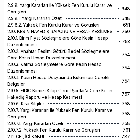
2.9.8. Yargı Kararları ile Yüksek Fen Kurulu Karar ve
648
Görüşleri
2.9.8.1. Yargı Kararları Özeti
648
2.9.8.2. Yüksek Fen Kurulu Karar ve Görüşleri
651
2.10. KESİN HAKEDİŞ RAPORU VE HESAP KESİLMESİ
750
2.10.1. Birim Fiyat Sözleşmelere Göre Kesin Hesap
753
Düzenlenmesi
2.10.2. Anahtar Teslimi Götürü Bedel Sözleşmelere
754
Göre Kesin Hesap Düzenlenmesi
2.10.3. Karma Sözleşmelere Göre Kesin Hesap
754
Düzenlenmesi
2.10.4. Kesin Hesap Dosyasında Bulunması Gerekli
754
Belgeler
2.10.5. FIDIC Kırmızı Kitap Genel Şartlar’a Göre Kesin
757
Hakediş Raporu ve Hesap Kesilmesi
2.10.6. Kısa Bilgiler
758
2.10.7. Yargı Kararları ile Yüksek Fen Kurulu Karar ve
758
Görüşleri
2.10.7.1. Yargı Kararları Özeti
758
2.10.7.2. Yüksek Fen Kurulu Karar ve Görüşleri
761
2.11. GEÇİCİ KABUL
787