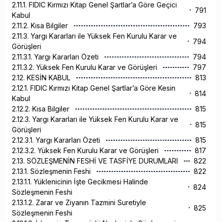
2.11.1. FIDIC Kırmızı Kitap Genel Şartlar’a Göre Geçici
791
Kabul
2.11.2. Kısa Bilgiler
793
2.11.3. Yargı Kararları ile Yüksek Fen Kurulu Karar ve
794
Görüşleri
2.11.3.1. Yargı Kararları Özeti
794
2.11.3.2. Yüksek Fen Kurulu Karar ve Görüşleri
797
2.12. KESİN KABUL
813
2.12.1. FIDIC Kırmızı Kitap Genel Şartlar’a Göre Kesin
814
Kabul
2.12.2. Kısa Bilgiler
815
2.12.3. Yargı Kararları ile Yüksek Fen Kurulu Karar ve
815
Görüşleri
2.12.3.1. Yargı Kararları Özeti
815
2.12.3.2. Yüksek Fen Kurulu Karar ve Görüşleri
817
2.13. SÖZLEŞMENİN FESHİ VE TASFİYE DURUMLARI
822
2.13.1. Sözleşmenin Feshi
822
2.13.1.1. Yüklenicinin İşte Gecikmesi Halinde
824
Sözleşmenin Feshi
2.13.1.2. Zarar ve Ziyanın Tazmini Suretiyle
825
Sözleşmenin Feshi