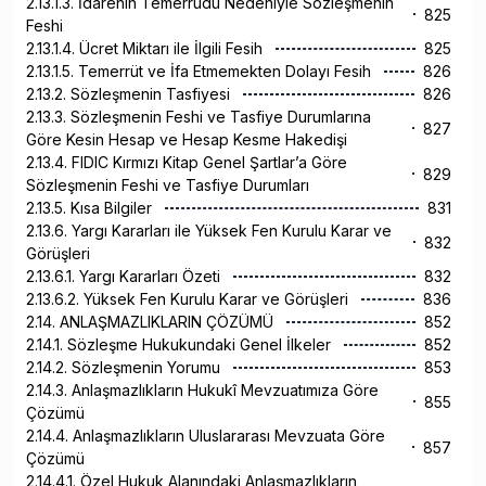
2.13.1.3. İdarenin Temerrüdü Nedeniyle Sözleşmenin
825
Feshi
2.13.1.4. Ücret Miktarı ile İlgili Fesih
825
2.13.1.5. Temerrüt ve İfa Etmemekten Dolayı Fesih
826
2.13.2. Sözleşmenin Tasfiyesi
826
2.13.3. Sözleşmenin Feshi ve Tasfiye Durumlarına
827
Göre Kesin Hesap ve Hesap Kesme Hakedişi
2.13.4. FIDIC Kırmızı Kitap Genel Şartlar’a Göre
829
Sözleşmenin Feshi ve Tasfiye Durumları
2.13.5. Kısa Bilgiler
831
2.13.6. Yargı Kararları ile Yüksek Fen Kurulu Karar ve
832
Görüşleri
2.13.6.1. Yargı Kararları Özeti
832
2.13.6.2. Yüksek Fen Kurulu Karar ve Görüşleri
836
2.14. ANLAŞMAZLIKLARIN ÇÖZÜMÜ
852
2.14.1. Sözleşme Hukukundaki Genel İlkeler
852
2.14.2. Sözleşmenin Yorumu
853
2.14.3. Anlaşmazlıkların Hukukî Mevzuatımıza Göre
855
Çözümü
2.14.4. Anlaşmazlıkların Uluslararası Mevzuata Göre
857
Çözümü
2.14.4.1. Özel Hukuk Alanındaki Anlaşmazlıkların