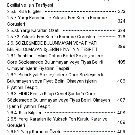
Eksilişi ve İşin Tasfiyesi
2.5.6. Kısa Bilgiler
323
2.5.7. Yargı Kararları ile Yüksek Fen Kurulu Karar ve
324
Görüşleri
2.5.7.1. Yargı Kararları Özeti
324
2.5.7.2. Yüksek Fen Kurulu Karar ve Görüşleri
326
2.6. SÖZLEŞMEDE BULUNMAYAN VEYA FİYATI
399
BELİRLİ OLMAYAN İŞLERİN FİYATININ TESPİTİ
2.6.1. Anahtar Teslimi Götürü Bedel Sözleşmelere
Göre Sözleşmede Bulunmayan veya Fiyatı Belirli
405
Olmayan İşlerin Fiyatının Tespiti
2.6.2. Birim Fiyat Sözleşmelere Göre Sözleşmede
Bulunmayan veya Fiyatı Belirli Olmayan İşlerin
406
Fiyatının Tespiti
2.6.3. FIDIC Kırmızı Kitap Genel Şartlar’a Göre
Sözleşmede Bulunmayan veya Fiyatı Belirli Olmayan
407
İşlerin Fiyatının Tespiti
2.6.4. Kısa Bilgiler
408
2.6.5. Yargı Kararları ile Yüksek Fen Kurulu Karar ve
409
Görüşleri
2.6.5.1. Yargı Kararları Özeti
409