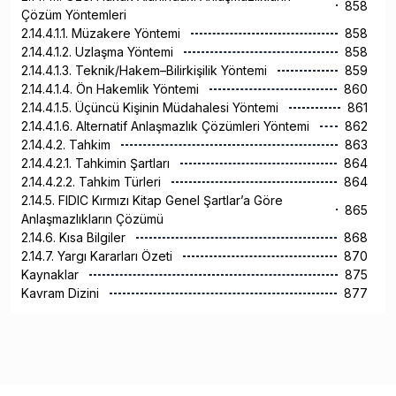
858
Çözüm Yöntemleri
2.14.4.1.1. Müzakere Yöntemi
858
2.14.4.1.2. Uzlaşma Yöntemi
858
2.14.4.1.3. Teknik/Hakem–Bilirkişilik Yöntemi
859
2.14.4.1.4. Ön Hakemlik Yöntemi
860
2.14.4.1.5. Üçüncü Kişinin Müdahalesi Yöntemi
861
2.14.4.1.6. Alternatif Anlaşmazlık Çözümleri Yöntemi
862
2.14.4.2. Tahkim
863
2.14.4.2.1. Tahkimin Şartları
864
2.14.4.2.2. Tahkim Türleri
864
2.14.5. FIDIC Kırmızı Kitap Genel Şartlar’a Göre
865
Anlaşmazlıkların Çözümü
2.14.6. Kısa Bilgiler
868
2.14.7. Yargı Kararları Özeti
870
Kaynaklar
875
Kavram Dizini
877