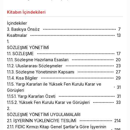
Kitabın
İçindekileri
İçindekiler
3. Baskıya Önsöz
7
Kısaltmalar
13
1.
SÖZLEŞME YÖNETİMİ
1.1. SÖZLEŞME
17
1.1.1. Sözleşme Hazırlama Esasları
20
1.1.2. Uluslararası Sözleşmeler
23
1.1.3. Sözleşme Yönetiminin Kapsamı
27
1.1.4. Kısa Bilgiler
29
1.1.5. Yargı Kararları ile Yüksek Fen Kurulu Karar ve
31
Görüşleri
1.1.5.1. Yargı Kararları Özeti
31
1.1.5.2. Yüksek Fen Kurulu Karar ve Görüşleri
33
2.
SÖZLEŞME YÖNETİMİ UYGULAMALARI
2.1. İŞYERİNİN YÜKLENİCİYE TESLİMİ
214
2.1.1. FIDIC Kırmızı Kitap Genel Şartlar’a Göre İşyerinin
216