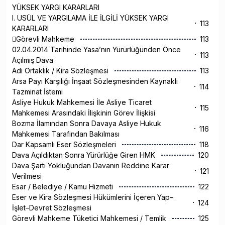
YÜKSEK YARGI KARARLARI
I. USÜL VE YARGILAMA İLE İLGİLİ YÜKSEK YARGI
113
KARARLARI
Görevli Mahkeme
113
02.04.2014 Tarihinde Yasa’nın Yürürlüğünden Önce
113
Açılmış Dava
Adi Ortaklık / Kira Sözleşmesi
113
Arsa Payı Karşılığı İnşaat Sözleşmesinden Kaynaklı
114
Tazminat İstemi
Asliye Hukuk Mahkemesi İle Asliye Ticaret
115
Mahkemesi Arasındaki İlişkinin Görev İlişkisi
Bozma İlamından Sonra Davaya Asliye Hukuk
116
Mahkemesi Tarafından Bakılması
Dar Kapsamlı Eser Sözleşmeleri
118
Dava Açıldıktan Sonra Yürürlüğe Giren HMK
120
Dava Şartı Yokluğundan Davanın Reddine Karar
121
Verilmesi
Esar / Belediye / Kamu Hizmeti
122
Eser ve Kira Sözleşmesi Hükümlerini İçeren Yap–
124
İşlet–Devret Sözleşmesi
Görevli Mahkeme Tüketici Mahkemesi / Temlik
125