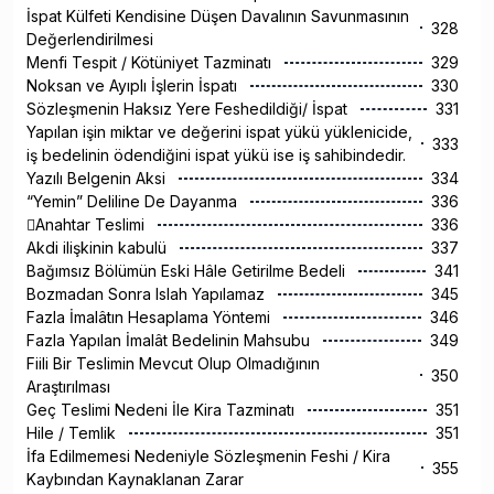
İspat Külfeti Kendisine Düşen Davalının Savunmasının
328
Değerlendirilmesi
Menfi Tespit / Kötüniyet Tazminatı
329
Noksan ve Ayıplı İşlerin İspatı
330
Sözleşmenin Haksız Yere Feshedildiği/ İspat
331
Yapılan işin miktar ve değerini ispat yükü yüklenicide,
333
iş bedelinin ödendiğini ispat yükü ise iş sahibindedir.
Yazılı Belgenin Aksi
334
“Yemin” Deliline De Dayanma
336
Anahtar Teslimi
336
Akdi ilişkinin kabulü
337
Bağımsız Bölümün Eski Hâle Getirilme Bedeli
341
Bozmadan Sonra Islah Yapılamaz
345
Fazla İmalâtın Hesaplama Yöntemi
346
Fazla Yapılan İmalât Bedelinin Mahsubu
349
Fiili Bir Teslimin Mevcut Olup Olmadığının
350
Araştırılması
Geç Teslimi Nedeni İle Kira Tazminatı
351
Hile / Temlik
351
İfa Edilmemesi Nedeniyle Sözleşmenin Feshi / Kira
355
Kaybından Kaynaklanan Zarar