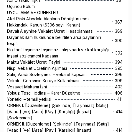
Adi Ortaklık İlişkisi
381
Üçüncü Bölüm
UYGULAMA VE ÖRNEKLER
Afet Riski Altındaki Alanların Dönüştürülmesi
387
Hakkındaki Kanun (6306 sayılı Kanun)
Davalı Aleyhine Vekalet Ücreti Hesaplanması
389
Dayanak ilam hükmünde belirtilen arsa paylarının
390
tespiti
Ek/ tadil taşınmaz taşınmaz satış vaadi ve kat karşılığı
392
inşaat sözleşmesi kapsamı
Maktu Vekâlet Ücreti Tayini
394
Nispi Vekalet Ücretinin Aşılması
395
Satış Vaadi Sözleşmesi – vekalet kapsamı
396
Vekalet Görevinin Kötüye Kullanılması
399
Vesayet Makamı İzni
403
Yolsuz Tescil İddiası – Karar Düzeltme
406
Yönetici – temsil yetkisi
411
ÖRNEK I. [Düzenleme] [Şeklinde] [Taşınmaz] [Satış]
[Vaadi] [ve] [Arsa] [Payı] [Karşılığı] [İnşaat]
414
[Sözleşmesi]
ÖRNEK II. [Düzenleme] [Şeklinde] [Taşınmaz] [Satış]
[Vaadi] [ve] [Arsa] [Payı] [Karşılığı] [İnşaat]
414