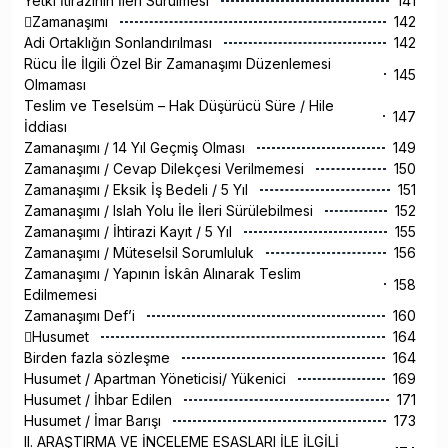
Yetki İtirazının İleri Sürülmesi
141
Zamanaşımı
142
Adi Ortaklığın Sonlandırılması
142
Rücu İle İlgili Özel Bir Zamanaşımı Düzenlemesi
145
Olmaması
Teslim ve Teselsüm – Hak Düşürücü Süre / Hile
147
İddiası
Zamanaşımı / 14 Yıl Geçmiş Olması
149
Zamanaşımı / Cevap Dilekçesi Verilmemesi
150
Zamanaşımı / Eksik İş Bedeli / 5 Yıl
151
Zamanaşımı / Islah Yolu İle İleri Sürülebilmesi
152
Zamanaşımı / İhtirazi Kayıt / 5 Yıl
155
Zamanaşımı / Müteselsil Sorumluluk
156
Zamanaşımı / Yapının İskân Alınarak Teslim
158
Edilmemesi
Zamanaşımı Def’i
160
Husumet
164
Birden fazla sözleşme
164
Husumet / Apartman Yöneticisi/ Yükenici
169
Husumet / İhbar Edilen
171
Husumet / İmar Barışı
173
II. ARAŞTIRMA VE İNCELEME ESASLARI İLE İLGİLİ