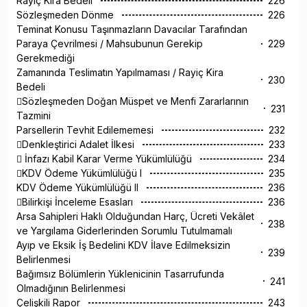
Rayiç Kira Bedeli
226
Sözleşmeden Dönme
226
Teminat Konusu Taşınmazların Davacılar Tarafından
Paraya Çevrilmesi / Mahsubunun Gerekip
229
Gerekmediği
Zamanında Teslimatın Yapılmaması / Rayiç Kira
230
Bedeli
Sözleşmeden Doğan Müspet ve Menfi Zararlarının
231
Tazmini
Parsellerin Tevhit Edilememesi
232
Denkleştirici Adalet İlkesi
233
 İnfazı Kabil Karar Verme Yükümlülüğü
234
KDV Ödeme Yükümlülüğü I
235
KDV Ödeme Yükümlülüğü II
236
Bilirkişi İnceleme Esasları
236
Arsa Sahipleri Haklı Olduğundan Harç, Ücreti Vekâlet
238
ve Yargılama Giderlerinden Sorumlu Tutulmamalı
Ayıp ve Eksik İş Bedelini KDV İlave Edilmeksizin
239
Belirlenmesi
Bağımsız Bölümlerin Yüklenicinin Tasarrufunda
241
Olmadığının Belirlenmesi
Çelişkili Rapor
243