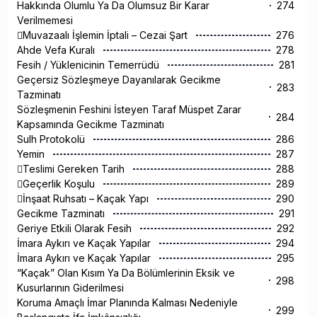
Hakkında Olumlu Ya Da Olumsuz Bir Karar
274
Verilmemesi
Muvazaalı İşlemin İptali – Cezai Şart
276
Ahde Vefa Kuralı
278
Fesih / Yüklenicinin Temerrüdü
281
Geçersiz Sözleşmeye Dayanılarak Gecikme
283
Tazminatı
Sözleşmenin Feshini İsteyen Taraf Müspet Zarar
284
Kapsamında Gecikme Tazminatı
Sulh Protokolü
286
Yemin
287
Teslimi Gereken Tarih
288
Geçerlik Koşulu
289
İnşaat Ruhsatı – Kaçak Yapı
290
Gecikme Tazminatı
291
Geriye Etkili Olarak Fesih
292
İmara Aykırı ve Kaçak Yapılar
294
İmara Aykırı ve Kaçak Yapılar
295
“Kaçak” Olan Kısım Ya Da Bölümlerinin Eksik ve
298
Kusurlarının Giderilmesi
Koruma Amaçlı İmar Planında Kalması Nedeniyle
299