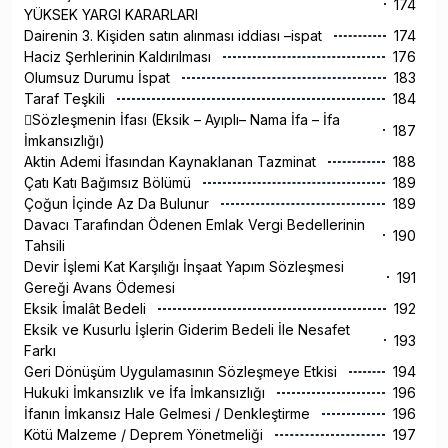
174
YÜKSEK YARGI KARARLARI
Dairenin 3. Kişiden satın alınması iddiası –ispat
174
Haciz Şerhlerinin Kaldırılması
176
Olumsuz Durumu İspat
183
Taraf Teşkili
184
Sözleşmenin İfası (Eksik – Ayıplı– Nama İfa – İfa
187
İmkansızlığı)
Aktin Ademi İfasından Kaynaklanan Tazminat
188
Çatı Katı Bağımsız Bölümü
189
Çoğun İçinde Az Da Bulunur
189
Davacı Tarafından Ödenen Emlak Vergi Bedellerinin
190
Tahsili
Devir İşlemi Kat Karşılığı İnşaat Yapım Sözleşmesi
191
Gereği Avans Ödemesi
Eksik İmalât Bedeli
192
Eksik ve Kusurlu İşlerin Giderim Bedeli İle Nesafet
193
Farkı
Geri Dönüşüm Uygulamasının Sözleşmeye Etkisi
194
Hukuki İmkansızlık ve İfa İmkansızlığı
196
İfanın İmkansız Hale Gelmesi / Denkleştirme
196
Kötü Malzeme / Deprem Yönetmeliği
197