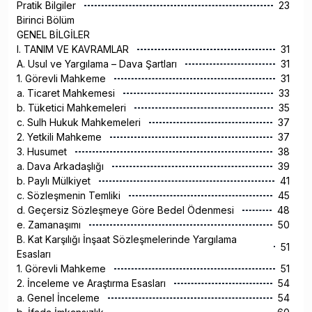
Pratik Bilgiler
23
Birinci Bölüm
GENEL BİLGİLER
I. TANIM VE KAVRAMLAR
31
A. Usul ve Yargılama – Dava Şartları
31
1. Görevli Mahkeme
31
a. Ticaret Mahkemesi
33
b. Tüketici Mahkemeleri
35
c. Sulh Hukuk Mahkemeleri
37
2. Yetkili Mahkeme
37
3. Husumet
38
a. Dava Arkadaşlığı
39
b. Paylı Mülkiyet
41
c. Sözleşmenin Temliki
45
d. Geçersiz Sözleşmeye Göre Bedel Ödenmesi
48
e. Zamanaşımı
50
B. Kat Karşılığı İnşaat Sözleşmelerinde Yargılama
51
Esasları
1. Görevli Mahkeme
51
2. İnceleme ve Araştırma Esasları
54
a. Genel İnceleme
54