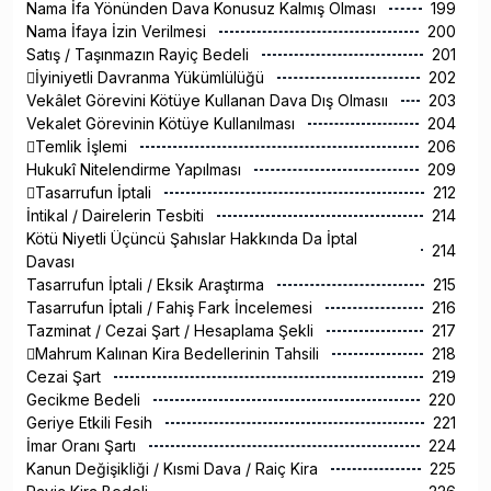
Nama İfa Yönünden Dava Konusuz Kalmış Olması
199
Nama İfaya İzin Verilmesi
200
Satış / Taşınmazın Rayiç Bedeli
201
İyiniyetli Davranma Yükümlülüğü
202
Vekâlet Görevini Kötüye Kullanan Dava Dış Olmasıı
203
Vekalet Görevinin Kötüye Kullanılması
204
Temlik İşlemi
206
Hukukî Nitelendirme Yapılması
209
Tasarrufun İptali
212
İntikal / Dairelerin Tesbiti
214
Kötü Niyetli Üçüncü Şahıslar Hakkında Da İptal
214
Davası
Tasarrufun İptali / Eksik Araştırma
215
Tasarrufun İptali / Fahiş Fark İncelemesi
216
Tazminat / Cezai Şart / Hesaplama Şekli
217
Mahrum Kalınan Kira Bedellerinin Tahsili
218
Cezai Şart
219
Gecikme Bedeli
220
Geriye Etkili Fesih
221
İmar Oranı Şartı
224
Kanun Değişikliği / Kısmi Dava / Raiç Kira
225