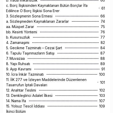
b. İfada İmkansızlık
60
c. Borç İlişkisinden Kaynaklanan Bütün Borçlar İfa
61
Edilince O Borç İlişkisi Sona Erer
3. Sözleşmenin Sona Ermesi
66
a. Sözleşmeden Kaynaklanan Zararlar
74
aa. Müspet Zarar
75
bb. Kesinti Yöntemi
76
b. Kusursuzluk
77
4. Zamanaşımı
82
5. Gecikme Tazminatı – Cezai Şart
84
6. Tapulu Taşınmazların Satışı
87
7. Muvazaa
88
8. Yapı Ruhsatı
89
9. Ayıp Kavramı
91
10. İcra İnkâr Tazminatı
100
11. İİK 277 ve İzleyen Maddelerinde Düzenlenen
101
Tasarrufun İptali Davaları
12. Anahtar Teslimi
102
13. Denkleştirici Adalet İlkesi
103
14. Nama İfa
107
15. Yolsuz Tescil İddiası
109
İkinci Bölüm