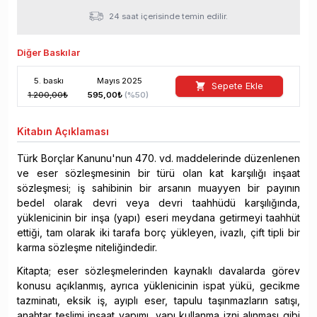
24 saat içerisinde temin edilir.
Diğer Baskılar
5
. baskı
Mayıs
2025
Sepete Ekle
1.200,00
₺
595,00
₺
(%
50
)
Kitabın
Açıklaması
Türk Borçlar Kanunu'nun 470. vd. maddelerinde düzenlenen
ve eser sözleşmesinin bir türü olan kat karşılığı inşaat
sözleşmesi; iş sahibinin bir arsanın muayyen bir payının
bedel olarak devri veya devri taahhüdü karşılığında,
yüklenicinin bir inşa (yapı) eseri meydana getirmeyi taahhüt
ettiği, tam olarak iki tarafa borç yükleyen, ivazlı, çift tipli bir
karma sözleşme niteliğindedir.
Kitapta; eser sözleşmelerinden kaynaklı davalarda görev
konusu açıklanmış, ayrıca yüklenicinin ispat yükü, gecikme
tazminatı, eksik iş, ayıplı eser, tapulu taşınmazların satışı,
anahtar teslimi inşaat yapımı, yapı kullanma izni alınması gibi