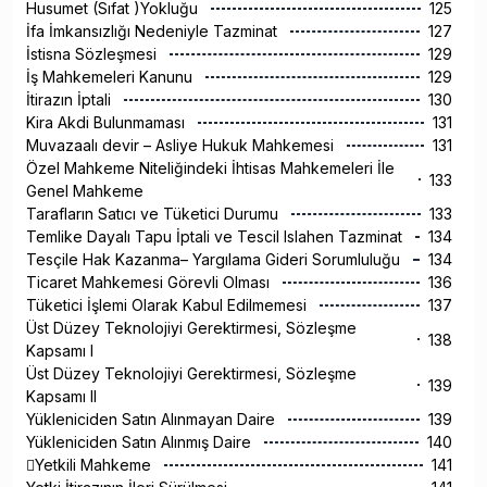
Husumet (Sıfat )Yokluğu
125
İfa İmkansızlığı Nedeniyle Tazminat
127
İstisna Sözleşmesi
129
İş Mahkemeleri Kanunu
129
İtirazın İptali
130
Kira Akdi Bulunmaması
131
Muvazaalı devir – Asliye Hukuk Mahkemesi
131
Özel Mahkeme Niteliğindeki İhtisas Mahkemeleri İle
133
Genel Mahkeme
Tarafların Satıcı ve Tüketici Durumu
133
Temlike Dayalı Tapu İptali ve Tescil Islahen Tazminat
134
Tesçile Hak Kazanma– Yargılama Gideri Sorumluluğu
134
Ticaret Mahkemesi Görevli Olması
136
Tüketici İşlemi Olarak Kabul Edilmemesi
137
Üst Düzey Teknolojiyi Gerektirmesi, Sözleşme
138
Kapsamı I
Üst Düzey Teknolojiyi Gerektirmesi, Sözleşme
139
Kapsamı II
Yükleniciden Satın Alınmayan Daire
139
Yükleniciden Satın Alınmış Daire
140
Yetkili Mahkeme
141