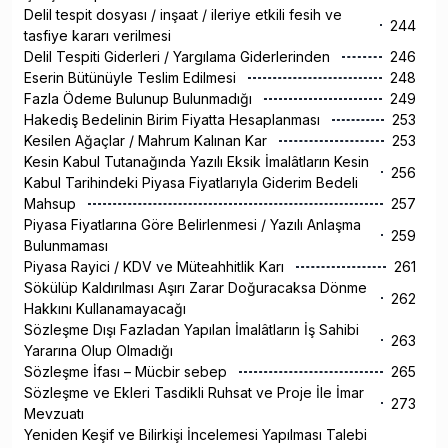
Delil tespit dosyası / inşaat / ileriye etkili fesih ve
244
tasfiye kararı verilmesi
Delil Tespiti Giderleri / Yargılama Giderlerinden
246
Eserin Bütünüyle Teslim Edilmesi
248
Fazla Ödeme Bulunup Bulunmadığı
249
Hakediş Bedelinin Birim Fiyatta Hesaplanması
253
Kesilen Ağaçlar / Mahrum Kalınan Kar
253
Kesin Kabul Tutanağında Yazılı Eksik İmalâtların Kesin
256
Kabul Tarihindeki Piyasa Fiyatlarıyla Giderim Bedeli
Mahsup
257
Piyasa Fiyatlarına Göre Belirlenmesi / Yazılı Anlaşma
259
Bulunmaması
Piyasa Rayici / KDV ve Müteahhitlik Karı
261
Sökülüp Kaldırılması Aşırı Zarar Doğuracaksa Dönme
262
Hakkını Kullanamayacağı
Sözleşme Dışı Fazladan Yapılan İmalâtların İş Sahibi
263
Yararına Olup Olmadığı
Sözleşme İfası – Mücbir sebep
265
Sözleşme ve Ekleri Tasdikli Ruhsat ve Proje İle İmar
273
Mevzuatı
Yeniden Keşif ve Bilirkişi İncelemesi Yapılması Talebi