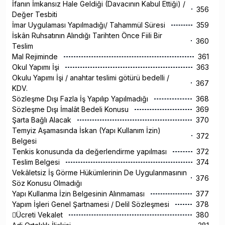
İfanın İmkansız Hale Geldiği (Davacının Kabul Ettiği) /
356
Değer Tesbiti
İmar Uygulaması Yapılmadığı/ Tahammül Süresi
359
İskân Ruhsatının Alındığı Tarihten Önce Fiili Bir
360
Teslim
Mal Rejiminde
361
Okul Yapımı İşi
363
Okulu Yapımı İşi / anahtar teslimi götürü bedelli /
367
KDV.
Sözleşme Dışı Fazla İş Yapılıp Yapılmadığı
368
Sözleşme Dışı İmalât Bedeli Konusu
369
Şarta Bağlı Alacak
370
Temyiz Aşamasında İskan (Yapı Kullanım İzin)
372
Belgesi
Tenkis konusunda da değerlendirme yapılması
372
Teslim Belgesi
374
Vekâletsiz İş Görme Hükümlerinin De Uygulanmasının
376
Söz Konusu Olmadığı
Yapı Kullanma İzin Belgesinin Alınmaması
377
Yapım İşleri Genel Şartnamesi / Delil Sözleşmesi
378
Ücreti Vekalet
380