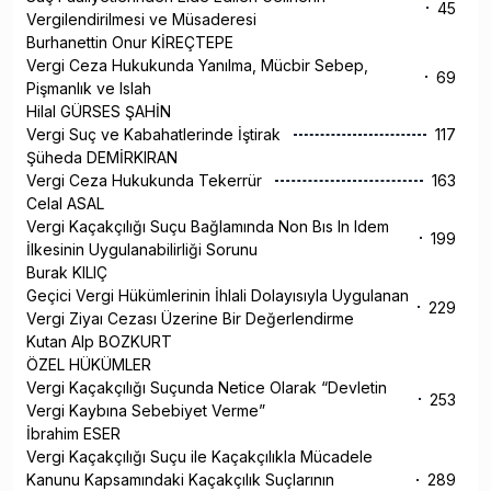
45
Vergilendirilmesi ve Müsaderesi
Burhanettin Onur KİREÇTEPE
Vergi Ceza Hukukunda Yanılma, Mücbir Sebep,
69
Pişmanlık ve Islah
Hilal GÜRSES ŞAHİN
Vergi Suç ve Kabahatlerinde İştirak
117
Şüheda DEMİRKIRAN
Vergi Ceza Hukukunda Tekerrür
163
Celal ASAL
Vergi Kaçakçılığı Suçu Bağlamında Non Bıs In Idem
199
İlkesinin Uygulanabilirliği Sorunu
Burak KILIÇ
Geçici Vergi Hükümlerinin İhlali Dolayısıyla Uygulanan
229
Vergi Ziyaı Cezası Üzerine Bir Değerlendirme
Kutan Alp BOZKURT
ÖZEL HÜKÜMLER
Vergi Kaçakçılığı Suçunda Netice Olarak “Devletin
253
Vergi Kaybına Sebebiyet Verme”
İbrahim ESER
Vergi Kaçakçılığı Suçu ile Kaçakçılıkla Mücadele
Kanunu Kapsamındaki Kaçakçılık Suçlarının
289