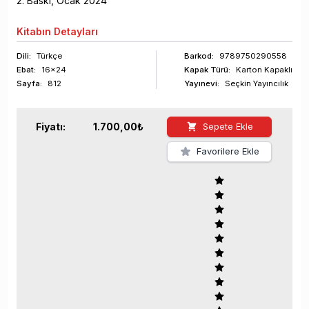
2
. Baskı,
Ocak
2024
Kitabın
Detayları
Dili:
Türkçe
Barkod
:
9789750290558
Ebat:
16x24
Kapak Türü:
Karton Kapaklı
Sayfa
:
812
Yayınevi:
Seçkin Yayıncılık
Fiyatı:
1.700,00
₺
Sepete Ekle
Favorilere Ekle