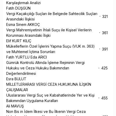
Karşılaştırmalı Analizi
Fatih DÜŞGÜN
Vergi Kaçakçılığı Suçları ile Belgede Sahtecilik Suçları
321
Arasındaki İlişkisi
Esma Sinem AKKOÇ
Vergi Mahremiyetinin İhlali Suçu ile Kişisel Verilerin
361
Korunması Arasındaki İlişki
Elif KURT KILIÇ
Mükelleflerin Özel İşlerini Yapma Suçu (VUK m. 363)
391
ve Muhtemel İçtima Sorunları
Fatih YURTLU Eda ARICI
Gümrük Kontrolü Altında İşleme Rejiminin Vergi
Hukuku ve Ceza Hukuku Bakımından
425
Değerlendirilmesi
Esra BULUT
MİLLETLERARASI VERGİ CEZA HUKUKUNA İLİŞKİN
ÇALIŞMALAR
Uluslararası Vergi Suç ve Kabahatlerinde Yer ve Kişi
455
Bakımından Uygulama Kuralları
Ali MAVUŞ
Non Bis in İdem İlkesi ve Bu İlkenin Vergi Ceza