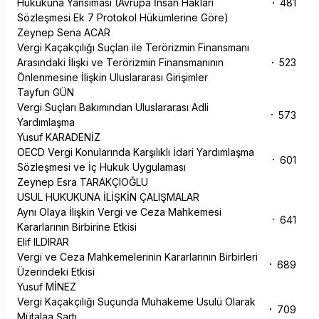
Hukukuna Yansıması (Avrupa İnsan Hakları
481
Sözleşmesi Ek 7 Protokol Hükümlerine Göre)
Zeynep Sena ACAR
Vergi Kaçakçılığı Suçları ile Terörizmin Finansmanı
Arasındaki İlişki ve Terörizmin Finansmanının
523
Önlenmesine İlişkin Uluslararası Girişimler
Tayfun GÜN
Vergi Suçları Bakımından Uluslararası Adli
573
Yardımlaşma
Yusuf KARADENİZ
OECD Vergi Konularında Karşılıklı İdari Yardımlaşma
601
Sözleşmesi ve İç Hukuk Uygulaması
Zeynep Esra TARAKÇIOĞLU
USUL HUKUKUNA İLİŞKİN ÇALIŞMALAR
Aynı Olaya İlişkin Vergi ve Ceza Mahkemesi
641
Kararlarının Birbirine Etkisi
Elif ILDIRAR
Vergi ve Ceza Mahkemelerinin Kararlarının Birbirleri
689
Üzerindeki Etkisi
Yusuf MİNEZ
Vergi Kaçakçılığı Suçunda Muhakeme Usulü Olarak
709
Mütalaa Şartı