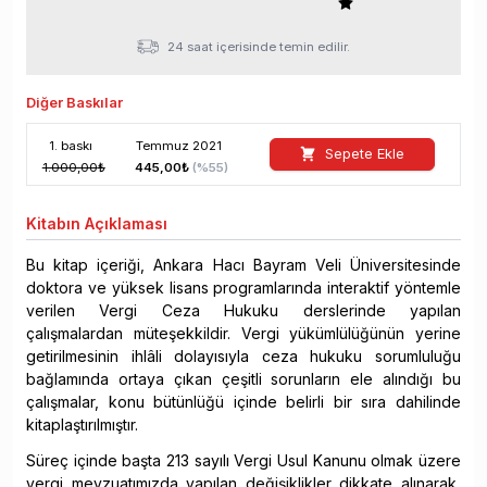
24 saat içerisinde temin edilir.
Diğer Baskılar
1
. baskı
Temmuz
2021
Sepete Ekle
1.000,00
₺
445,00
₺
(%
55
)
Kitabın
Açıklaması
Bu kitap içeriği, Ankara Hacı Bayram Veli Üniversitesinde
doktora ve yüksek lisans programlarında interaktif yöntemle
verilen Vergi Ceza Hukuku derslerinde yapılan
çalışmalardan müteşekkildir. Vergi yükümlülüğünün yerine
getirilmesinin ihlâli dolayısıyla ceza hukuku sorumluluğu
bağlamında ortaya çıkan çeşitli sorunların ele alındığı bu
çalışmalar, konu bütünlüğü içinde belirli bir sıra dahilinde
kitaplaştırılmıştır.
Süreç içinde başta 213 sayılı Vergi Usul Kanunu olmak üzere
vergi mevzuatımızda yapılan değişiklikler dikkate alınarak,