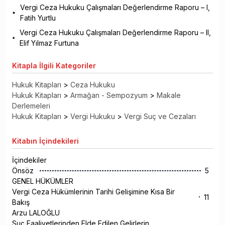
Vergi Ceza Hukuku Çalışmaları Değerlendirme Raporu – I,
Fatih Yurtlu
Vergi Ceza Hukuku Çalışmaları Değerlendirme Raporu – II,
Elif Yılmaz Furtuna
Kitapla
İlgili Kategoriler
Hukuk Kitapları
>
Ceza Hukuku
Hukuk Kitapları
>
Armağan - Sempozyum
>
Makale
Derlemeleri
Hukuk Kitapları
>
Vergi Hukuku
>
Vergi Suç ve Cezaları
Kitabın
İçindekileri
İçindekiler
Önsöz
5
GENEL HÜKÜMLER
Vergi Ceza Hükümlerinin Tarihi Gelişimine Kısa Bir
11
Bakış
Arzu LALOĞLU
Suç Faaliyetlerinden Elde Edilen Gelirlerin