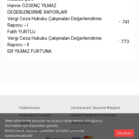
Hanne ÖZGENÇ YILMAZ
DEĞERLENDİRME RAPORLARI
Vergi Ceza Hukuku Çalışmaları Değerlendirme
741
Raporu – I
Fatih YURTLU
Vergi Ceza Hukuku Çalışmaları Değerlendirme
773
Raporu – II
Elif YILMAZ FURTUNA
Hakkımızda
Uluslararası Yayınevi Belgesi
Kaynakça Dosyası
Kişisel Verilerin Korunması
Web sitemizde sunulan ve açıkça talep etmiş olduğunuz
Üyelik
Siparişlerim
hizmetler için kesinlikle gerekli,
İade Politikası
İletişim
birinci taraf oturum çerezleri ve kalıcı çerezler
Okudum
kullanılmaktadır.