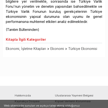
bilgilere yer verilmekte, sonrasında ise Türkiye Varlık
Fonu'nun yönetim ve denetim yapısından bahsedilmekte ve
Türkiye Varlık Fonunun kuruluş gerekçelerinin Türkiye
ekonomisinin yapısal durumuna olan uyumu ile genel
performansına muhtemel etkileri analiz edilmektedir.
(Tanıtım Bülteninden)
Kitapla
İlgili Kategoriler
Ekonomi, İşletme Kitapları
>
Ekonomi
>
Türkiye Ekonomisi
Hakkımızda
Uluslararası Yayınevi Belgesi
Kaynakça Dosyası
Kişisel Verilerin Korunması
Web sitemizde sunulan ve açıkça talep etmiş olduğunuz
Üyelik
Siparişlerim