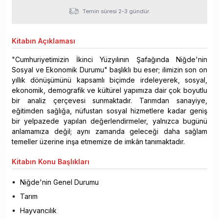
Temin süresi 2-3 gündür.
Kitabın
Açıklaması
"Cumhuriyetimizin İkinci Yüzyılının Şafağında Niğde'nin
Sosyal ve Ekonomik Durumu" başlıklı bu eser; ilimizin son on
yıllık dönüşümünü kapsamlı biçimde irdeleyerek, sosyal,
ekonomik, demografik ve kültürel yapımıza dair çok boyutlu
bir analiz çerçevesi sunmaktadır. Tarımdan sanayiye,
eğitimden sağlığa, nüfustan sosyal hizmetlere kadar geniş
bir yelpazede yapılan değerlendirmeler, yalnızca bugünü
anlamamıza değil; aynı zamanda geleceği daha sağlam
temeller üzerine inşa etmemize de imkân tanımaktadır.
Kitabın
Konu Başlıkları
Niğde'nin Genel Durumu
Tarım
Hayvancılık