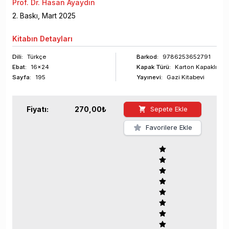
Prof. Dr. Hasan Ayaydın
2
. Baskı,
Mart
2025
Kitabın
Detayları
Dili:
Türkçe
Barkod
:
9786253652791
Ebat:
16x24
Kapak Türü:
Karton Kapaklı
Sayfa
:
195
Yayınevi:
Gazi Kitabevi
Fiyatı:
270,00
₺
Sepete Ekle
Favorilere Ekle