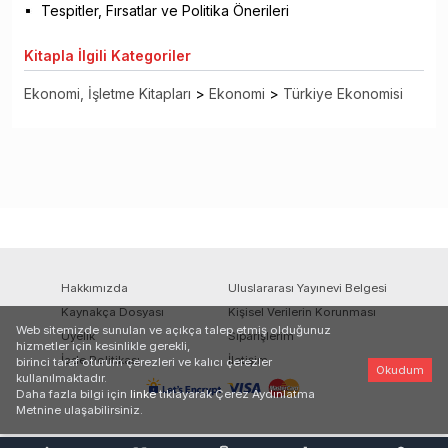
Tespitler, Fırsatlar ve Politika Önerileri
Kitapla
İlgili Kategoriler
Ekonomi, İşletme Kitapları
>
Ekonomi
>
Türkiye Ekonomisi
Hakkımızda
Uluslararası Yayınevi Belgesi
Kaynakça Dosyası
Kişisel Verilerin Korunması
Web sitemizde sunulan ve açıkça talep etmiş olduğunuz
Üyelik
Siparişlerim
hizmetler için kesinlikle gerekli,
İade Politikası
İletişim
birinci taraf oturum çerezleri ve kalıcı çerezler
Okudum
kullanılmaktadır.
Daha fazla bilgi için
linke
tıklayarak Çerez Aydınlatma
Metnine ulaşabilirsiniz.