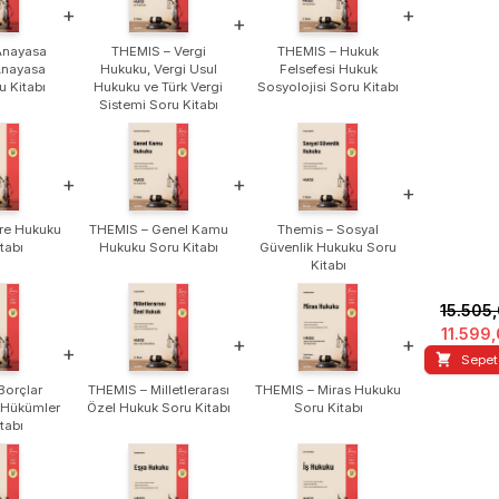
+
+
+
Anayasa
THEMIS – Vergi
THEMIS – Hukuk
Anayasa
Hukuku, Vergi Usul
Felsefesi Hukuk
u Kitabı
Hukuku ve Türk Vergi
Sosyolojisi Soru Kitabı
Sistemi Soru Kitabı
+
+
+
re Hukuku
THEMIS – Genel Kamu
Themis – Sosyal
tabı
Hukuku Soru Kitabı
Güvenlik Hukuku Soru
Kitabı
15.505
11.599
+
+
+
Sepet
Borçlar
THEMIS – Milletlerarası
THEMIS – Miras Hukuku
 Hükümler
Özel Hukuk Soru Kitabı
Soru Kitabı
tabı