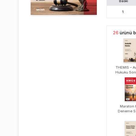
Baskı
1
.
26
ürünü b
THEMIS – Av
Hukuku Soru
Maraton
Deneme Sı