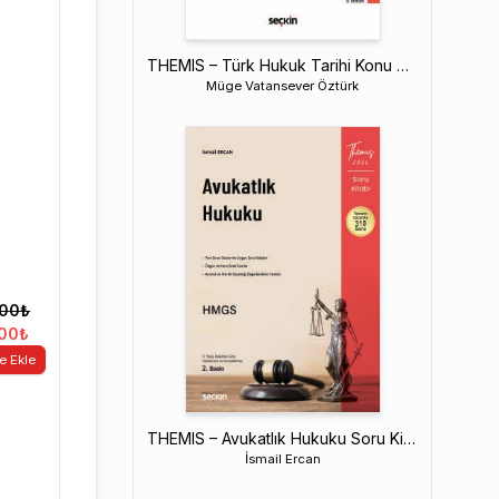
THEMIS – Türk Hukuk Tarihi Konu Kitabı
Müge Vatansever Öztürk
,00
₺
,00
₺
e Ekle
THEMIS – Avukatlık Hukuku Soru Kitabı
İsmail Ercan