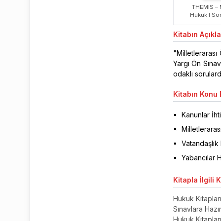
THEMIS – 
Hukuk I Sor
Kitabın
Açıkl
"Milletleraras
Yargı Ön Sınavı
odaklı sorular
Kitabın
Konu B
Kanunlar İht
Milletlerara
Vatandaşlık
Yabancılar 
Kitapla
İlgili 
Hukuk Kitaplar
Sınavlara Hazırl
Hukuk Kitaplar