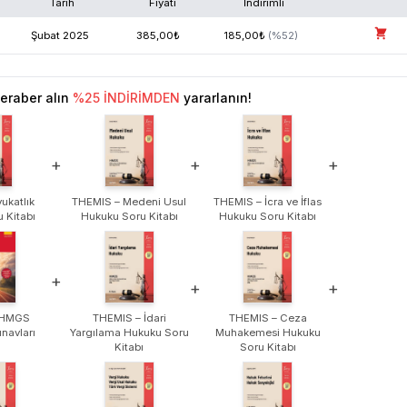
Tarih
Fiyatı
İndirimli
Şubat
2025
385,00
₺
185,00
₺
(%
52
)
eraber alın
%
25
İNDİRİMDEN
yararlanın!
+
+
+
ukatlık
THEMIS – Medeni Usul
THEMIS – İcra ve İflas
 Kitabı
Hukuku Soru Kitabı
Hukuku Soru Kitabı
+
+
+
 HMGS
THEMIS – İdari
THEMIS – Ceza
navları
Yargılama Hukuku Soru
Muhakemesi Hukuku
Kitabı
Soru Kitabı