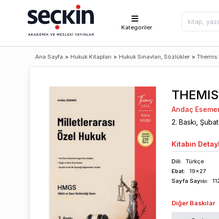
Kategoriler
Ana Sayfa
>
Hukuk Kitapları
>
Hukuk Sınavları, Sözlükler
>
Themis 
THEMIS 
Andaç Eseme
2
. Baskı,
Şubat
Kitabın
Detayl
Dili:
Türkçe
Ebat:
19x27
Sayfa
Sayısı
:
11
Diğer Baskılar