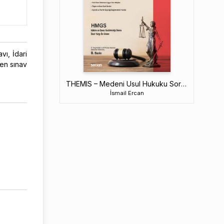
vı, İdari
men sınav
THEMIS – Medeni Usul Hukuku Soru Kitabı
İsmail Ercan