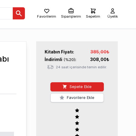
Favorilerim
Siparişlerim
Sepetim
Üyelik
Kitabın
Fiyatı:
385,00
₺
abı
İndirimli
:
308,00
₺
(%
20
)
24 saat içerisinde temin edilir.
Sepete Ekle
Favorilere Ekle