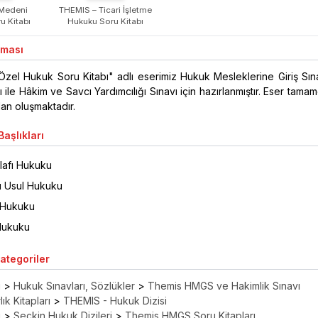
Medeni
THEMIS – Ticari İşletme
u Kitabı
Hukuku Soru Kitabı
aması
ı Özel Hukuk Soru Kitabı" adlı eserimiz Hukuk Mesleklerine Giriş Sına
 ile Hâkim ve Savcı Yardımcılığı Sınavı için hazırlanmıştır. Eser tama
dan oluşmaktadır.
aşlıkları
ilafı Hukuku
sı Usul Hukuku
 Hukuku
Hukuku
Kategoriler
ı
>
Hukuk Sınavları, Sözlükler
>
Themis HMGS ve Hakimlik Sınavı
ık Kitapları
>
THEMIS - Hukuk Dizisi
ı
>
Seçkin Hukuk Dizileri
>
Themis HMGS Soru Kitapları