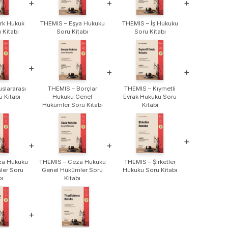
+
+
+
rk Hukuk
THEMIS – Eşya Hukuku
THEMIS – İş Hukuku
u Kitabı
Soru Kitabı
Soru Kitabı
+
+
+
slararası
THEMIS – Borçlar
THEMIS – Kıymetli
 Kitabı
Hukuku Genel
Evrak Hukuku Soru
Hükümler Soru Kitabı
Kitabı
+
+
+
za Hukuku
THEMIS – Ceza Hukuku
THEMIS – Şirketler
ler Soru
Genel Hükümler Soru
Hukuku Soru Kitabı
bı
Kitabı
+