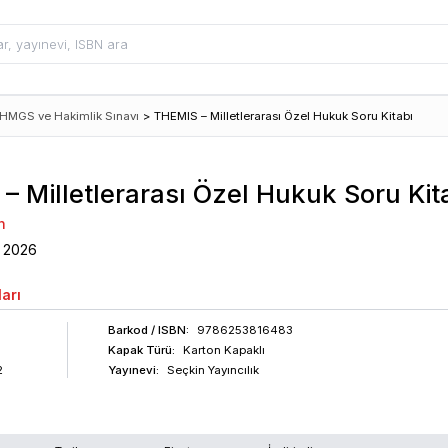
HMGS ve Hakimlik Sınavı
>
THEMIS – Milletlerarası Özel Hukuk Soru Kitabı
– Milletlerarası Özel Hukuk Soru Kit
n
2026
arı
Barkod
/ ISBN
:
9786253816483
Kapak Türü:
Karton Kapaklı
2
Yayınevi:
Seçkin Yayıncılık