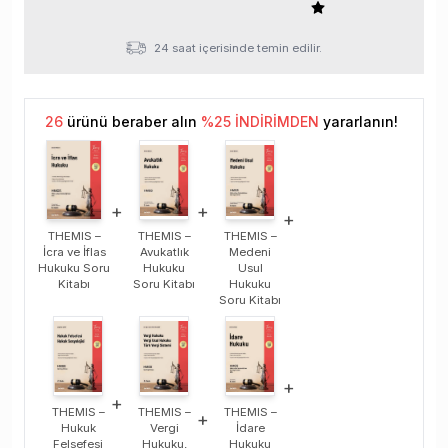
24 saat içerisinde temin edilir.
26
ürünü beraber alın
%
25
İNDİRİMDEN
yararlanın!
+
+
+
THEMIS –
THEMIS –
THEMIS –
İcra ve İflas
Avukatlık
Medeni
Hukuku Soru
Hukuku
Usul
Kitabı
Soru Kitabı
Hukuku
Soru Kitabı
+
+
THEMIS –
THEMIS –
THEMIS –
+
Hukuk
Vergi
İdare
Felsefesi
Hukuku,
Hukuku