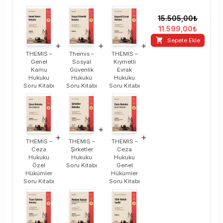
15.505,00
₺
11.599,00
₺
Sepete Ekle
+
+
+
THEMIS –
Themis –
THEMIS –
Genel
Sosyal
Kıymetli
Kamu
Güvenlik
Evrak
Hukuku
Hukuku
Hukuku
Soru Kitabı
Soru Kitabı
Soru Kitabı
+
+
+
THEMIS –
THEMIS –
THEMIS –
Ceza
Şirketler
Ceza
Hukuku
Hukuku
Hukuku
Özel
Soru Kitabı
Genel
Hükümler
Hükümler
Soru Kitabı
Soru Kitabı