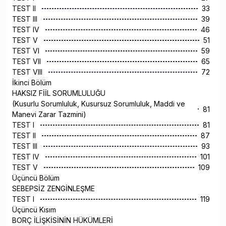
TEST II
33
TEST III
39
TEST IV
46
TEST V
51
TEST VI
59
TEST VII
65
TEST VIII
72
İkinci Bölüm
HAKSIZ FİİL SORUMLULUĞU
(Kusurlu Sorumluluk, Kusursuz Sorumluluk, Maddi ve
81
Manevi Zarar Tazmini)
TEST I
81
TEST II
87
TEST III
93
TEST IV
101
TEST V
109
Üçüncü Bölüm
SEBEPSİZ ZENGİNLEŞME
TEST I
119
Üçüncü Kısım
BORÇ İLİŞKİSİNİN HÜKÜMLERİ