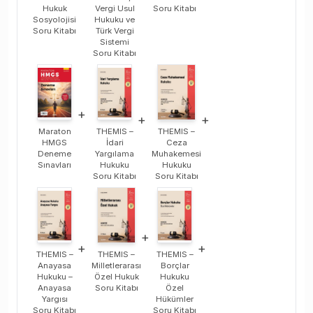
Hukuk
Vergi Usul
Soru Kitabı
Sosyolojisi
Hukuku ve
Soru Kitabı
Türk Vergi
Sistemi
Soru Kitabı
+
+
+
Maraton
THEMIS –
THEMIS –
HMGS
İdari
Ceza
Deneme
Yargılama
Muhakemesi
Sınavları
Hukuku
Hukuku
Soru Kitabı
Soru Kitabı
+
+
+
THEMIS –
THEMIS –
THEMIS –
Anayasa
Milletlerarası
Borçlar
Hukuku –
Özel Hukuk
Hukuku
Anayasa
Soru Kitabı
Özel
Yargısı
Hükümler
Soru Kitabı
Soru Kitabı