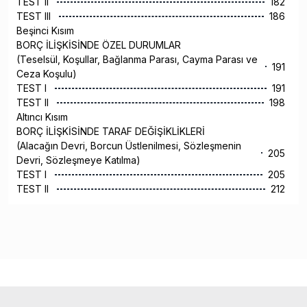
TEST II
182
TEST III
186
Beşinci Kısım
BORÇ İLİŞKİSİNDE ÖZEL DURUMLAR
(Teselsül, Koşullar, Bağlanma Parası, Cayma Parası ve
191
Ceza Koşulu)
TEST I
191
TEST II
198
Altıncı Kısım
BORÇ İLİŞKİSİNDE TARAF DEĞİŞİKLİKLERİ
(Alacağın Devri, Borcun Üstlenilmesi, Sözleşmenin
205
Devri, Sözleşmeye Katılma)
TEST I
205
TEST II
212