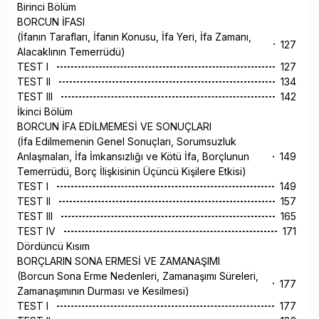
Birinci Bölüm
BORCUN İFASI
(İfanın Tarafları, İfanın Konusu, İfa Yeri, İfa Zamanı,
127
Alacaklının Temerrüdü)
TEST I
127
TEST II
134
TEST III
142
İkinci Bölüm
BORCUN İFA EDİLMEMESİ VE SONUÇLARI
(İfa Edilmemenin Genel Sonuçları, Sorumsuzluk
Anlaşmaları, İfa İmkansızlığı ve Kötü İfa, Borçlunun
149
Temerrüdü, Borç İlişkisinin Üçüncü Kişilere Etkisi)
TEST I
149
TEST II
157
TEST III
165
TEST IV
171
Dördüncü Kısım
BORÇLARIN SONA ERMESİ VE ZAMANAŞIMI
(Borcun Sona Erme Nedenleri, Zamanaşımı Süreleri,
177
Zamanaşımının Durması ve Kesilmesi)
TEST I
177