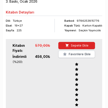
3
. Baskı,
Ocak
2026
Kitabın
Detayları
Dili:
Türkçe
Barkod
:
9786253815776
Ebat:
19x27
Kapak Türü:
Karton Kapaklı
Sayfa
:
225
Yayınevi:
Seçkin Yayıncılık
Kitabın
570,00
₺
Sepete Ekle
Fiyatı:
Favorilere Ekle
İndirimli
456,00
₺
:
(%
20
)