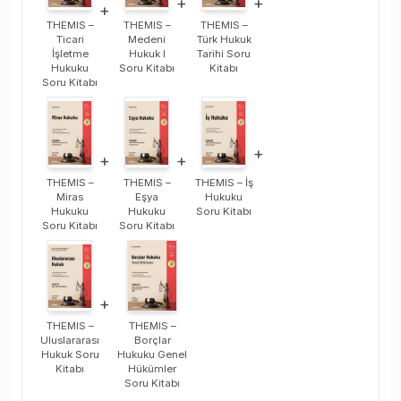
+
+
+
THEMIS –
THEMIS –
THEMIS –
Ticari
Medeni
Türk Hukuk
İşletme
Hukuk I
Tarihi Soru
Hukuku
Soru Kitabı
Kitabı
Soru Kitabı
+
+
+
THEMIS –
THEMIS –
THEMIS – İş
Miras
Eşya
Hukuku
Hukuku
Hukuku
Soru Kitabı
Soru Kitabı
Soru Kitabı
+
THEMIS –
THEMIS –
Uluslararası
Borçlar
Hukuk Soru
Hukuku Genel
Kitabı
Hükümler
Soru Kitabı