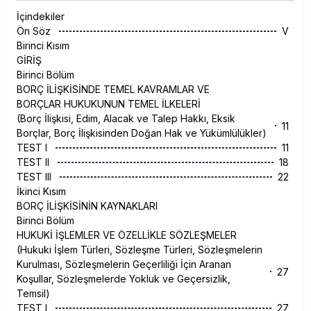
İçindekiler
Ön Söz
V
Birinci Kısım
GİRİŞ
Birinci Bölüm
BORÇ İLİŞKİSİNDE TEMEL KAVRAMLAR VE
BORÇLAR HUKUKUNUN TEMEL İLKELERİ
(Borç İlişkisi, Edim, Alacak ve Talep Hakkı, Eksik
11
Borçlar, Borç İlişkisinden Doğan Hak ve Yükümlülükler)
TEST I
11
TEST II
18
TEST III
22
İkinci Kısım
BORÇ İLİŞKİSİNİN KAYNAKLARI
Birinci Bölüm
HUKUKİ İŞLEMLER VE ÖZELLİKLE SÖZLEŞMELER
(Hukuki İşlem Türleri, Sözleşme Türleri, Sözleşmelerin
Kurulması, Sözleşmelerin Geçerliliği İçin Aranan
27
Koşullar, Sözleşmelerde Yokluk ve Geçersizlik,
Temsil)
TEST I
27