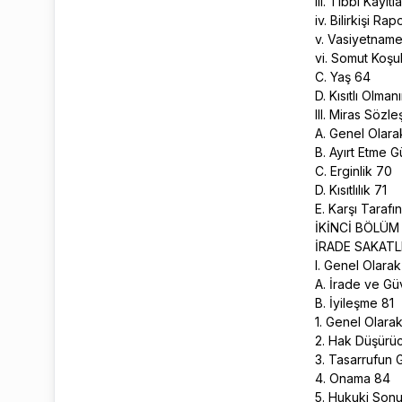
iii. Tıbbi Kayıt
iv. Bilirkişi Ra
v. Vasiyetname
vi. Somut Koşu
C. Yaş 64
D. Kısıtlı Olman
III. Miras Söz
A. Genel Olar
B. Ayırt Etme 
C. Erginlik 70
D. Kısıtlılık 71
E. Karşı Tarafı
İKİNCİ BÖLÜ
İRADE SAKATL
I. Genel Olara
A. İrade ve G
B. İyileşme 81
1. Genel Olara
2. Hak Düşürü
3. Tasarrufun 
4. Onama 84
5. Hukuki Son