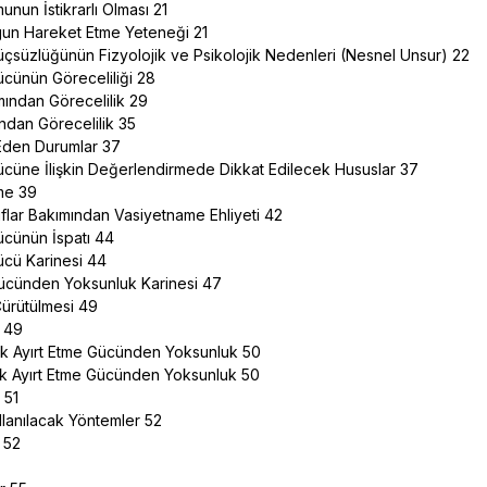
unun İstikrarlı Olması 21
gun Hareket Etme Yeteneği 21
Güçsüzlüğünün Fizyolojik ve Psikolojik Nedenleri (Nesnel Unsur) 22
Gücünün Göreceliliği 28
mından Görecelilik 29
ndan Görecelilik 35
 Eden Durumlar 37
Gücüne İlişkin Değerlendirmede Dikkat Edilecek Hususlar 37
nme 39
ruflar Bakımından Vasiyetname Ehliyeti 42
Gücünün İspatı 44
Gücü Karinesi 44
Gücünden Yoksunluk Karinesi 47
 Çürütülmesi 49
k 49
arak Ayırt Etme Gücünden Yoksunluk 50
arak Ayırt Etme Gücünden Yoksunluk 50
k 51
ullanılacak Yöntemler 52
k 52