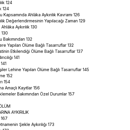
rılık 124
ak 124
u Kapsamında Ahlâka Aykırılık Kavramı 126
rılık Değerlendirmesinin Yapılacağı Zaman 129
Ahlâka Aykırılık 130
k 130
ku Bakımından 132
şilere Yapılan Ölüme Bağlı Tasarruflar 132
tinin Etkilendiği Ölüme Bağlı Tasarruflar 137
rıcılığı 141
 141
işiler Lehine Yapılan Ölüme Bağlı Tasarruflar 145
irme 152
rı 154
ma Amaçlı Kayıtlar 156
üklemeler Bakımından Özel Durumlar 157
BÖLÜM
RINA AYKIRILIK
k 167
etnamenin Şekle Aykırılığı 173