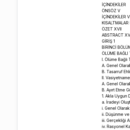
İÇİNDEKİLER
ÖNSÖZ V
İÇİNDEKİLER V
KISALTMALAR 
ÖZET XVII
ABSTRACT XV
GİRİŞ 1
BİRİNCİ BÖL
ÖLÜME BAĞLI
I. Ölüme Bağlı 
A. Genel Olar
B. Tasarruf Ehl
II. Vasiyetnam
A. Genel Olara
B. Ayırt Etme 
1. Akla Uygun
a. İradeyi Olu
i. Genel Olara
ii. Düşünme v
iii. Gerçekliği
iv. Rasyonel 