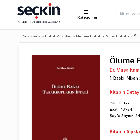
Kategoriler
Ana Sayfa
>
Hukuk Kitapları
>
Medeni Hukuk
>
Miras Hukuku
>
Ölü
Ölüme Ba
Dr. Musa Kam
1
. Baskı,
Nisan
Kitabın
Detayl
Dili:
Türkçe
Ebat:
16x24
Sayfa
Sayısı
:
3
Kitabın
Açıkl