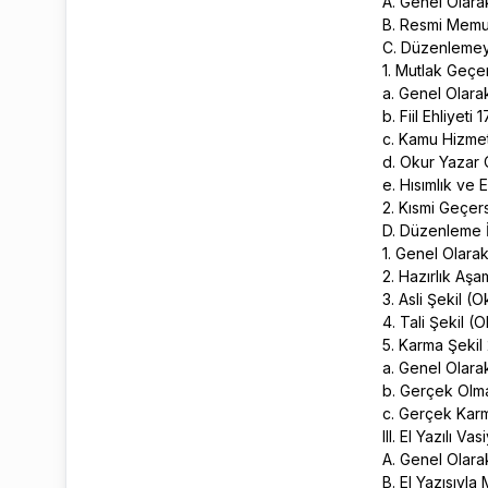
A. Genel Olar
B. Resmi Memu
C. Düzenlemey
1. Mutlak Geçer
a. Genel Olar
b. Fiil Ehliyeti 
c. Kamu Hizmet
d. Okur Yazar
e. Hısımlık ve E
2. Kısmi Geçers
D. Düzenleme 
1. Genel Olara
2. Hazırlık Aş
3. Asli Şekil 
4. Tali Şekil
5. Karma Şekil
a. Genel Olar
b. Gerçek Olm
c. Gerçek Kar
III. El Yazılı 
A. Genel Olar
B. El Yazısıyl