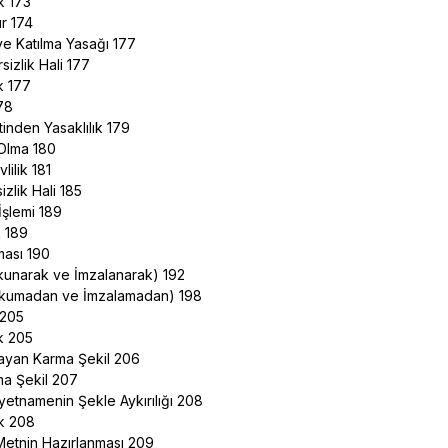
ak 173
r 174
e Katılma Yasağı 177
sizlik Hali 177
ak 177
178
inden Yasaklılık 179
 Olma 180
vlilik 181
izlik Hali 185
İşlemi 189
k 189
aması 190
(Okunarak ve İmzalanarak) 192
 (Okumadan ve İmzalamadan) 198
 205
ak 205
ayan Karma Şekil 206
ma Şekil 207
Vasiyetnamenin Şekle Aykırılığı 208
ak 208
a Metnin Hazırlanması 209