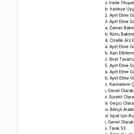
v. İrade Oluşum
b. İradeye Uy
2. Ayırt Etme 
3. Ayırt Etme 
a. Zaman Bakı
b. Konu Bakımı
4. Özellik Arz
a. Ayırt Etme 
b. Aşırı Etkile
c. Birel Tasar
5. Ayırt Etme 
a. Ayırt Etme 
b. Ayırt Etme 
c. Karinelerin
i. Genel Olara
ii. Sürekli Ol
iii. Geçici Ol
iv. Bilinçli Aralı
d. İspat İçin K
i. Genel Olara
ii. Tanık 53