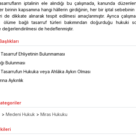
sarrufların iptalinin ele alındığı bu çalışmada, kanunda düzenlen
r birinin kapsamına hangi hâllerin girdiğinin, her bir iptal sebebini
ri de dikkate alınarak tespit edilmesi amaçlanmıştır. Ayrıca çalışma
klı ölüme bağlı tasarruf türleri bakımından doğurduğu hukuki so
e değerlendirilmesi de hedeflenmiştir.
aşlıkları
Tasarruf Ehliyetinin Bulunmaması
ığı Bulunması
 Tasarrufun Hukuka veya Ahlâka Aykırı Olması
rına Aykırılık
Kategoriler
ı
>
Medeni Hukuk
>
Miras Hukuku
kileri