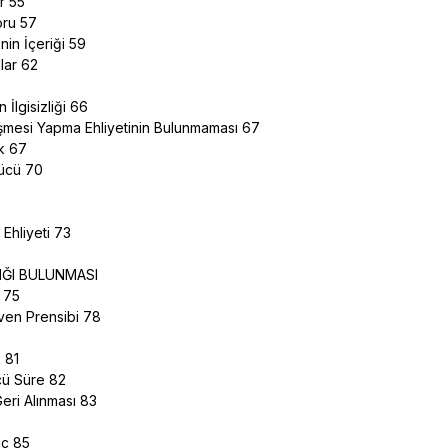
lar 55
poru 57
nin İçeriği 59
llar 62
ın İlgisizliği 66
leşmesi Yapma Ehliyetinin Bulunmaması 67
ak 67
Gücü 70
n Ehliyeti 73
M
IĞI BULUNMASI
k 75
üven Prensibi 78
k 81
cü Süre 82
Geri Alınması 83
uç 85