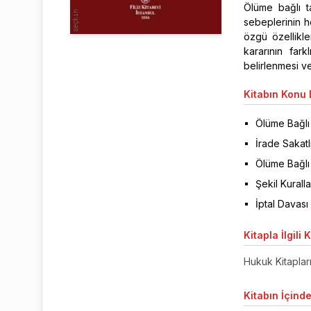
Ölüme bağlı ta
sebeplerinin he
özgü özellikle
kararının far
belirlenmesi v
Kitabın
Konu B
Ölüme Bağlı 
İrade Sakatl
Ölüme Bağlı
Şekil Kuralla
İptal Davası
Kitapla
İlgili 
Hukuk Kitaplar
Kitabın
İçinde