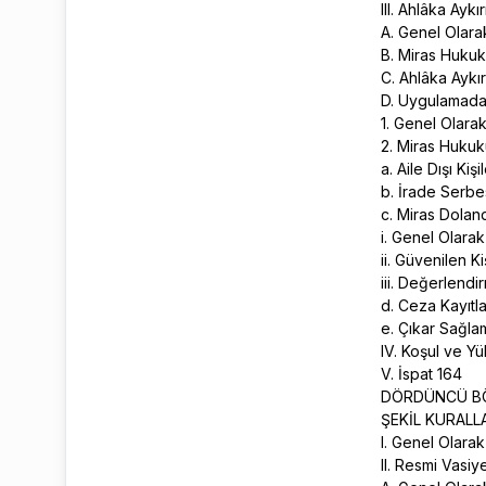
III. Ahlâka Aykı
A. Genel Olar
B. Miras Hukuk
C. Ahlâka Aykı
D. Uygulamada 
1. Genel Olara
2. Miras Huku
a. Aile Dışı Ki
b. İrade Serbes
c. Miras Dolandı
i. Genel Olarak
ii. Güvenilen K
iii. Değerlend
d. Ceza Kayıtla
e. Çıkar Sağla
IV. Koşul ve Y
V. İspat 164
DÖRDÜNCÜ 
ŞEKİL KURALLA
I. Genel Olara
II. Resmi Vasiy