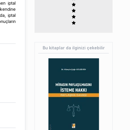
en iptal
n kendine
da, iptal
nuçların
Bu kitaplar da ilginizi çekebilir