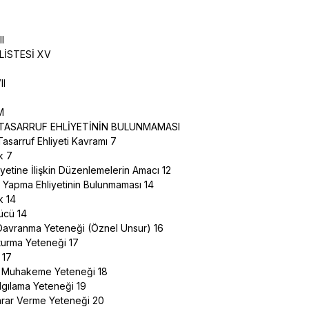
II
LİSTESİ XV
II
ÜM
 TASARRUF EHLİYETİNİN BULUNMAMASI
Tasarruf Ehliyeti Kavramı 7
ak 7
iyetine İlişkin Düzenlemelerin Amacı 12
e Yapma Ehliyetinin Bulunmaması 14
k 14
Gücü 14
 Davranma Yeteneği (Öznel Unsur) 16
şturma Yeteneği 17
k 17
e Muhakeme Yeteneği 18
 Algılama Yeteneği 19
Karar Verme Yeteneği 20