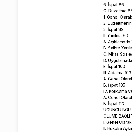
6. İspat 86
C. Düzeltme 
1. Genel Olara
2. Düzeltmenin
3. İspat 89
II. Yanılma 90
A. Açıklamada
B. Saikte Yanı
C. Miras Sözl
D. Uygulamada
E. İspat 100
III. Aldatma 10
A. Genel Olar
B. İspat 105
IV. Korkutma 
A. Genel Olar
B. İspat 113
ÜÇÜNCÜ BÖ
ÖLÜME BAĞLI
I. Genel Olarak
II. Hukuka Aykı