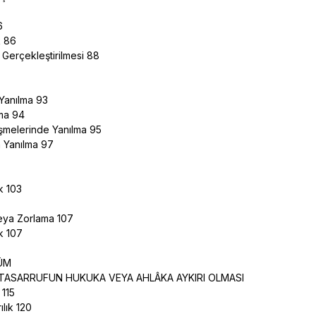
86
k 86
 Gerçekleştirilmesi 88
 Yanılma 93
lma 94
eşmelerinde Yanılma 95
 Yanılma 97
3
ak 103
veya Zorlama 107
ak 107
LÜM
 TASARRUFUN HUKUKA VEYA AHLÂKA AYKIRI OLMASI
 115
rılık 120