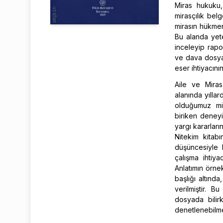
Miras hukuku,
mirasçılık bel
mirasın hükmen 
Bu alanda yete
inceleyip rapo
ve dava dosyası
eser ihtiyacını
Aile ve Miras
alanında yıllar
olduğumuz mir
biriken deneyim
yargı kararları
Nitekim kitab
düşüncesiyle 
çalışma ihtiy
Anlatımın örnek
başlığı altınd
verilmiştir. 
dosyada bilir
denetlenebilme