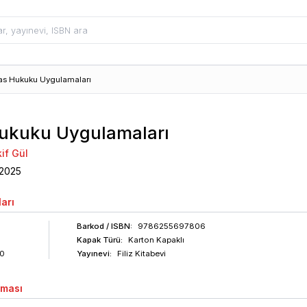
as Hukuku Uygulamaları
ukuku Uygulamaları
if Gül
2025
arı
Barkod
/ ISBN
:
9786255697806
Kapak Türü:
Karton Kapaklı
0
Yayınevi:
Filiz Kitabevi
aması