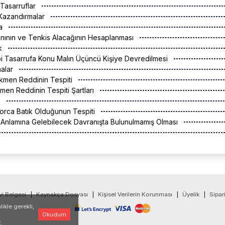
 Tasarruflar
 Kazandırmalar
ra
anının ve Tenkis Alacağının Hesaplanması
ak
i Tasarrufa Konu Malın Üçüncü Kişiye Devredilmesi
malar
ükmen Reddinin Tespiti
men Reddinin Tespiti Şartları
k
orca Batık Olduğunun Tespiti
l Anlamına Gelebilecek Davranışta Bulunulmamış Olması
vi Belgesi
|
Kaynakça Dosyası
|
Kişisel Verilerin Korunması
|
Üyelik
|
Sipar
ikle gerekli,
Okudum
.