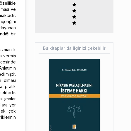
zellikle
nması ve
maktadır.
içeriğini
 dayanan
ndığı bir
Bu kitaplar da ilginizi çekebilir
uzmanlık
da vermiş
icesinde
Anlatımın
ilmiştir.
ı olması
a pratik
ektedir.
alışmalar
lara yer
 pek çok
klerinin