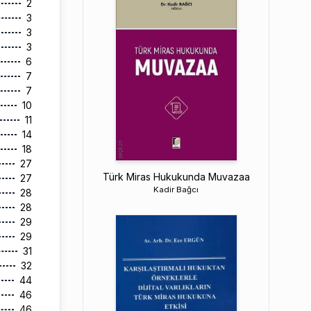
2
3
3
3
6
7
7
10
11
14
18
27
Türk Miras Hukukunda Muvazaa
27
Kadir Bağcı
28
28
29
29
31
32
44
46
46