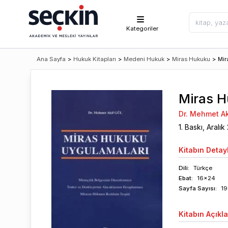
Kategoriler
Ana Sayfa
>
Hukuk Kitapları
>
Medeni Hukuk
>
Miras Hukuku
>
Mir
Miras H
Dr. Mehmet Ak
1
. Baskı,
Aralık
Kitabın
Detayl
Dili:
Türkçe
Ebat:
16x24
Sayfa
Sayısı
:
19
Kitabın
Açıkl