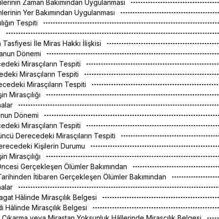
mlerinin Zaman Bakımından Uygulanması
mlerinin Yer Bakımından Uygulanması
ılığın Tespiti
k
 Tasfiyesi İle Miras Hakkı İlişkisi
 Kanun Dönemi
cedeki Mirasçıların Tespiti
edeki Mirasçıların Tespiti
cedeki Mirasçıların Tespiti
in Mirasçılığı
malar
Kanun Dönemi
cedeki Mirasçıların Tespiti
çüncü Derecedeki Mirasçıların Tespiti
erecedeki Kişilerin Durumu
in Mirasçılığı
 Öncesi Gerçekleşen Ölümler Bakımından
 Tarihinden İtibaren Gerçekleşen Ölümler Bakımından
malar
ragat Hâlinde Mirasçılık Belgesi
di Hâlinde Mirasçılık Belgesi
an Çıkarma veya Mirastan Yoksunluk Hâllerinde Mirasçılık Belgesi