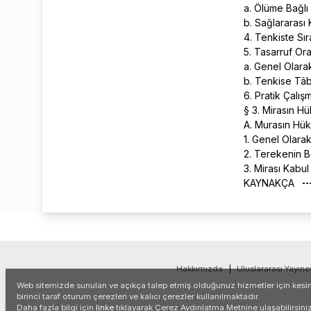
a. Ölüme Bağlı
b. Sağlararası
4. Tenkiste Sı
5. Tasarruf Or
a. Genel Olar
b. Tenkise Tâb
6. Pratik Çalış
§ 3. Mirasın H
A. Murasın Hük
1. Genel Olara
2. Terekenin B
3. Mirası Kabu
KAYNAKÇA
Hakkımızda
|
Uluslararası Yayıne
Web sitemizde sunulan ve açıkça talep etmiş olduğunuz hizmetler için kesinl
birinci taraf oturum çerezleri ve kalıcı çerezler kullanılmaktadır.
Daha fazla bilgi için
linke
tıklayarak Çerez Aydınlatma Metnine ulaşabilirsiniz