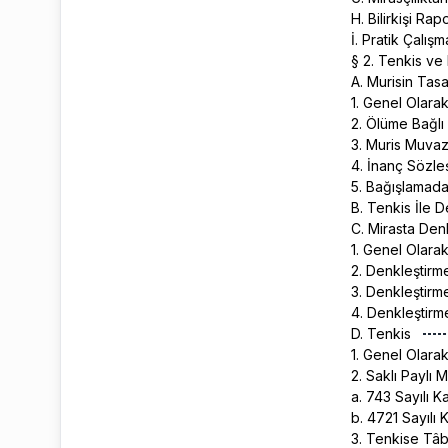
H. Bilirkişi R
İ. Pratik Çalış
§ 2. Tenkis ve
A. Murisin Tasa
1. Genel Olara
2. Ölüme Bağlı 
3. Muris Muva
4. İnanç Sözl
5. Bağışlamad
B. Tenkis İle D
C. Mirasta Den
1. Genel Olara
2. Denkleştirm
3. Denkleştir
4. Denkleştirm
D. Tenkis
1. Genel Olara
2. Saklı Paylı 
a. 743 Sayılı
b. 4721 Sayıl
3. Tenkise Tâb