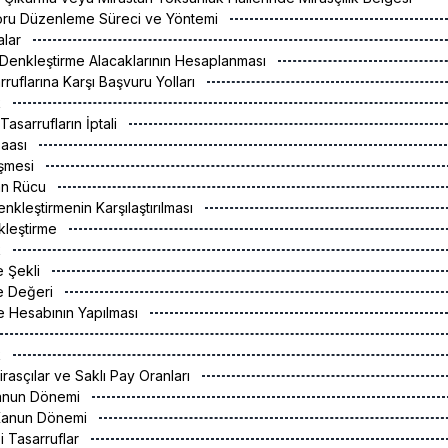
aporu Düzenleme Süreci ve Yöntemi
malar
 Denkleştirme Alacaklarının Hesaplanması
rruflarına Karşı Başvuru Yolları
k
Tasarrufların İptali
zaası
eşmesi
an Rücu
enkleştirmenin Karşılaştırılması
kleştirme
k
e Şekli
me Değeri
e Hesabının Yapılması
k
Mirasçılar ve Saklı Pay Oranları
 Kanun Dönemi
ı Kanun Dönemi
i Tasarruflar