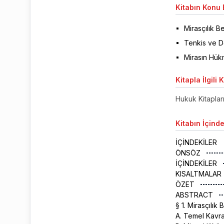
Kitabın
Konu B
Mirasçılık 
Tenkis ve D
Mirasın Hük
Kitapla
İlgili 
Hukuk Kitaplar
Kitabın
İçinde
İÇİNDEKİLER
ÖNSÖZ
İÇİNDEKİLER
KISALTMALAR
ÖZET
ABSTRACT
§ 1. Mirasçılı
A. Temel Kavr