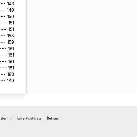
143
149
150
151
151
158
159
181
181
181
181
183
189
işlerim
|
İade Politikası
|
İletişim