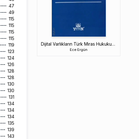
47
49
115
115
115
115
Dijital Varlıkların Türk Miras Hukukuna Etkisi
119
Ece Ergün
123
124
126
128
128
130
130
131
134
134
134
135
139
143