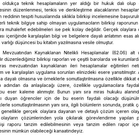
 oldukça teknik hesaplamaların yer aldığı bir hukuk dalı olup ö
gesinin düzenlenmesi, tenkis ve denkleştirme alacaklarının hesapla
reddinin tespiti hususlarında sıklıkla bilirkişi incelemesine başvurul
rli teknik bilgiye sahip olmayan uygulamacıların bilirkişi raporunun 
ra muhalefet edebilmeleri ise pek kolay değildir. Gerçek olaylara
 içeriğinde karşılaşılan bilgi ve belgelere dayalı anlatımın esas alı
n varlığı düşüncesi bu kitabın yazılmasına vesile olmuştur.
 Mevzuatından Kaynaklanan Nitelikli Hesaplamalar (62.06) alt 
dır düzenlediğimiz bilirkişi raporları ve çeşitli barolarda ve kurumlar
as mevzuatından kaynaklanan ileri hesaplamalar eğitimleri net
 ve karşılaşılan uygulama sorunları elinizdeki esere yansıtılmıştır. 
na dayalı olmasına ve örneklerle somutlaştırılmasına özellikle dikkat ed
ın adından da anlaşılacağı üzere, özellikle uygulamacılara faydal
bu eser kaleme alınmıştır. Bunun yanı sıra miras hukuku alanınd
acı duyan öğrenciler için de bu eserin faydalı olacağı düşünülm
lerle somutlaştırılmasının yanı sıra, ilgili bölümlerin sonunda, pratik ç
a, genellikle gerçek olaylara dayanan ve detaylı çözüm içeren olay
Bu olayların çözümlerinden yola çıkılarak görevlendirme yapılan
kişi raporu tanzim edilebilmesinin veya tanzim edilen rapor içeri
sinin mümkün olabileceği kanaatindeyiz.