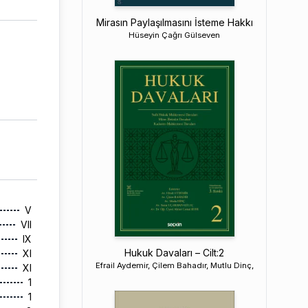
Mirasın Paylaşılmasını İsteme Hakkı
Hüseyin Çağrı Gülseven
V
VII
IX
Hukuk Davaları – Cilt:2
XI
Efrail Aydemir, Çilem Bahadır, Mutlu Dinç,
XI
1
1