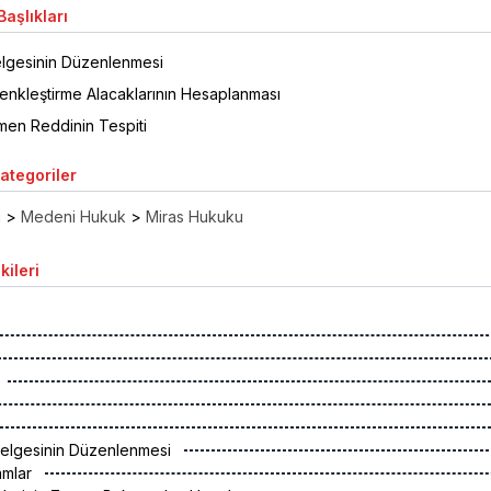
aşlıkları
Belgesinin Düzenlenmesi
enkleştirme Alacaklarının Hesaplanması
men Reddinin Tespiti
Kategoriler
ı
>
Medeni Hukuk
>
Miras Hukuku
kileri
k Belgesinin Düzenlenmesi
amlar