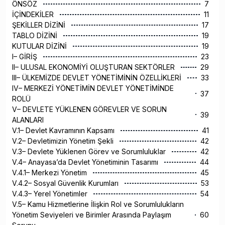
ÖNSÖZ
7
İÇİNDEKİLER
11
ŞEKİLLER DİZİNİ
17
TABLO DİZİNİ
19
KUTULAR DİZİNİ
19
I– GİRİŞ
23
II– ULUSAL EKONOMİYİ OLUŞTURAN SEKTÖRLER
29
III– ÜLKEMİZDE DEVLET YÖNETİMİNİN ÖZELLİKLERİ
33
IV– MERKEZİ YÖNETİMİN DEVLET YÖNETİMİNDE
37
ROLÜ
V– DEVLETE YÜKLENEN GÖREVLER VE SORUN
39
ALANLARI
V.1– Devlet Kavramının Kapsamı
41
V.2– Devletimizin Yönetim Şekli
42
V.3– Devlete Yüklenen Görev ve Sorumluluklar
42
V.4– Anayasa’da Devlet Yönetiminin Tasarımı
44
V.4.1– Merkezi Yönetim
45
V.4.2– Sosyal Güvenlik Kurumları
53
V.4.3– Yerel Yönetimler
54
V.5– Kamu Hizmetlerine İlişkin Rol ve Sorumlulukların
Yönetim Seviyeleri ve Birimler Arasında Paylaşım
60