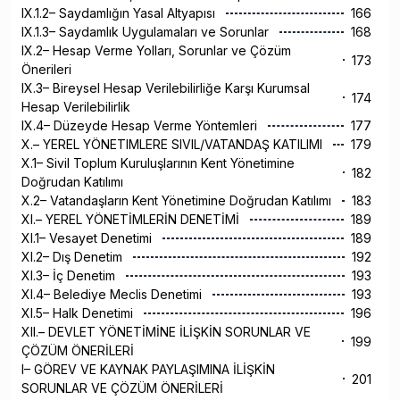
IX.1.2– Saydamlığın Yasal Altyapısı
166
IX.1.3– Saydamlık Uygulamaları ve Sorunlar
168
IX.2– Hesap Verme Yolları, Sorunlar ve Çözüm
173
Önerileri
IX.3– Bireysel Hesap Verilebilirliğe Karşı Kurumsal
174
Hesap Verilebilirlik
IX.4– Düzeyde Hesap Verme Yöntemleri
177
X.– YEREL YÖNETIMLERE SIVIL/VATANDAŞ KATILIMI
179
X.1– Sivil Toplum Kuruluşlarının Kent Yönetimine
182
Doğrudan Katılımı
X.2– Vatandaşların Kent Yönetimine Doğrudan Katılımı
183
XI.– YEREL YÖNETİMLERİN DENETİMİ
189
XI.1– Vesayet Denetimi
189
XI.2– Dış Denetim
192
XI.3– İç Denetim
193
XI.4– Belediye Meclis Denetimi
193
XI.5– Halk Denetimi
196
XII.– DEVLET YÖNETİMİNE İLİŞKİN SORUNLAR VE
199
ÇÖZÜM ÖNERİLERİ
I– GÖREV VE KAYNAK PAYLAŞIMINA İLİŞKİN
201
SORUNLAR VE ÇÖZÜM ÖNERİLERİ