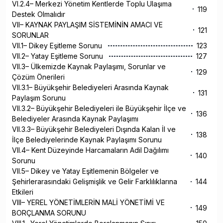
VI.2.4– Merkezi Yönetim Kentlerde Toplu Ulaşıma
119
Destek Olmalıdır
VII– KAYNAK PAYLAŞIM SİSTEMİNİN AMACI VE
121
SORUNLAR
VII.1– Dikey Eşitleme Sorunu
123
VII.2– Yatay Eşitleme Sorunu
127
VII.3– Ülkemizde Kaynak Paylaşımı, Sorunlar ve
129
Çözüm Önerileri
VII.3.1– Büyükşehir Belediyeleri Arasında Kaynak
131
Paylaşım Sorunu
VII.3.2– Büyükşehir Belediyeleri ile Büyükşehir İlçe ve
136
Belediyeler Arasında Kaynak Paylaşımı
VII.3.3– Büyükşehir Belediyeleri Dışında Kalan İl ve
138
İlçe Belediyelerinde Kaynak Paylaşımı Sorunu
VII.4– Kent Düzeyinde Harcamaların Adil Dağılımı
140
Sorunu
VII.5– Dikey ve Yatay Eşitlemenin Bölgeler ve
Şehirlerarasındaki Gelişmişlik ve Gelir Farklılıklarına
144
Etkileri
VIII– YEREL YÖNETİMLERİN MALİ YÖNETİMİ VE
149
BORÇLANMA SORUNU