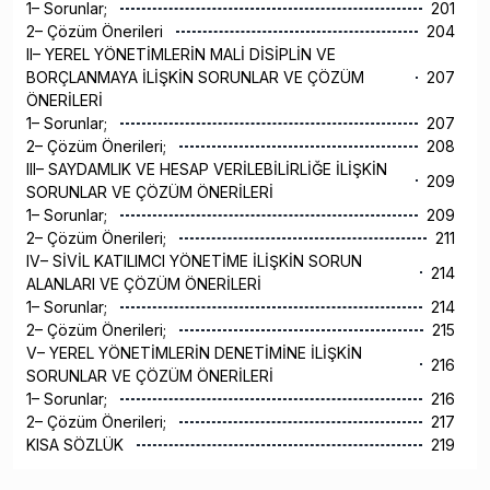
1– Sorunlar;
201
2– Çözüm Önerileri
204
II– YEREL YÖNETİMLERİN MALİ DİSİPLİN VE
BORÇLANMAYA İLİŞKİN SORUNLAR VE ÇÖZÜM
207
ÖNERİLERİ
1– Sorunlar;
207
2– Çözüm Önerileri;
208
III– SAYDAMLIK VE HESAP VERİLEBİLİRLİĞE İLİŞKİN
209
SORUNLAR VE ÇÖZÜM ÖNERİLERİ
1– Sorunlar;
209
2– Çözüm Önerileri;
211
IV– SİVİL KATILIMCI YÖNETİME İLİŞKİN SORUN
214
ALANLARI VE ÇÖZÜM ÖNERİLERİ
1– Sorunlar;
214
2– Çözüm Önerileri;
215
V– YEREL YÖNETİMLERİN DENETİMİNE İLİŞKİN
216
SORUNLAR VE ÇÖZÜM ÖNERİLERİ
1– Sorunlar;
216
2– Çözüm Önerileri;
217
KISA SÖZLÜK
219