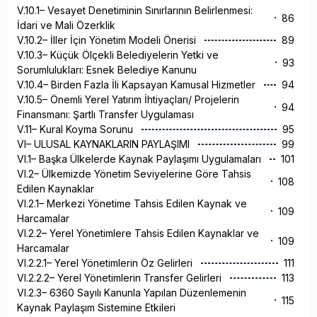
V.10.1– Vesayet Denetiminin Sınırlarının Belirlenmesi:
86
İdari ve Mali Özerklik
V.10.2– İller İçin Yönetim Modeli Önerisi
89
V.10.3– Küçük Ölçekli Belediyelerin Yetki ve
93
Sorumlulukları: Esnek Belediye Kanunu
V.10.4– Birden Fazla İli Kapsayan Kamusal Hizmetler
94
V.10.5– Önemli Yerel Yatırım İhtiyaçları/ Projelerin
94
Finansmanı: Şartlı Transfer Uygulaması
V.11– Kural Koyma Sorunu
95
VI– ULUSAL KAYNAKLARIN PAYLAŞIMI
99
VI.1– Başka Ülkelerde Kaynak Paylaşımı Uygulamaları
101
VI.2– Ülkemizde Yönetim Seviyelerine Göre Tahsis
108
Edilen Kaynaklar
VI.2.1– Merkezi Yönetime Tahsis Edilen Kaynak ve
109
Harcamalar
VI.2.2– Yerel Yönetimlere Tahsis Edilen Kaynaklar ve
109
Harcamalar
VI.2.2.1– Yerel Yönetimlerin Öz Gelirleri
111
VI.2.2.2– Yerel Yönetimlerin Transfer Gelirleri
113
VI.2.3– 6360 Sayılı Kanunla Yapılan Düzenlemenin
115
Kaynak Paylaşım Sistemine Etkileri