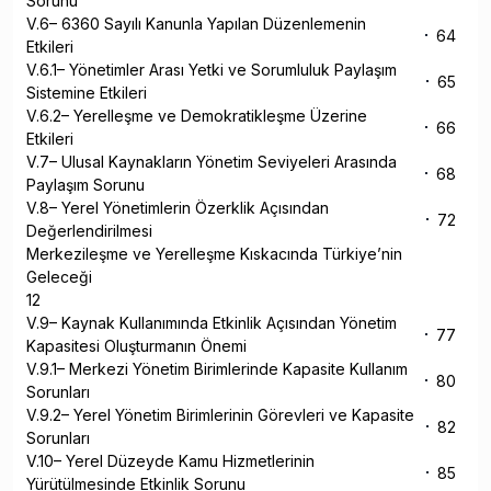
Sorunu
V.6– 6360 Sayılı Kanunla Yapılan Düzenlemenin
64
Etkileri
V.6.1– Yönetimler Arası Yetki ve Sorumluluk Paylaşım
65
Sistemine Etkileri
V.6.2– Yerelleşme ve Demokratikleşme Üzerine
66
Etkileri
V.7– Ulusal Kaynakların Yönetim Seviyeleri Arasında
68
Paylaşım Sorunu
V.8– Yerel Yönetimlerin Özerklik Açısından
72
Değerlendirilmesi
Merkezileşme ve Yerelleşme Kıskacında Türkiye’nin
Geleceği
12
V.9– Kaynak Kullanımında Etkinlik Açısından Yönetim
77
Kapasitesi Oluşturmanın Önemi
V.9.1– Merkezi Yönetim Birimlerinde Kapasite Kullanım
80
Sorunları
V.9.2– Yerel Yönetim Birimlerinin Görevleri ve Kapasite
82
Sorunları
V.10– Yerel Düzeyde Kamu Hizmetlerinin
85
Yürütülmesinde Etkinlik Sorunu