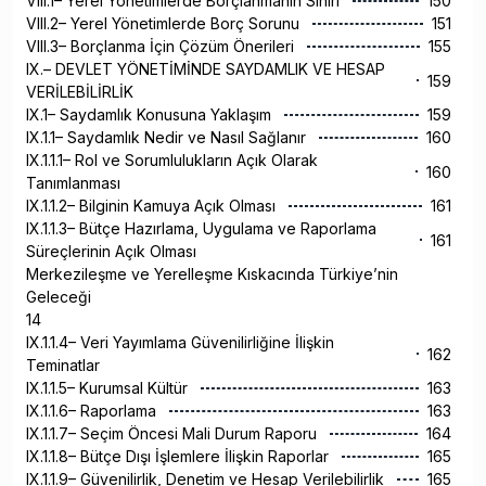
VIII.1– Yerel Yönetimlerde Borçlanmanın Sınırı
150
VIII.2– Yerel Yönetimlerde Borç Sorunu
151
VIII.3– Borçlanma İçin Çözüm Önerileri
155
IX.– DEVLET YÖNETİMİNDE SAYDAMLIK VE HESAP
159
VERİLEBİLİRLİK
IX.1– Saydamlık Konusuna Yaklaşım
159
IX.1.1– Saydamlık Nedir ve Nasıl Sağlanır
160
IX.1.1.1– Rol ve Sorumlulukların Açık Olarak
160
Tanımlanması
IX.1.1.2– Bilginin Kamuya Açık Olması
161
IX.1.1.3– Bütçe Hazırlama, Uygulama ve Raporlama
161
Süreçlerinin Açık Olması
Merkezileşme ve Yerelleşme Kıskacında Türkiye’nin
Geleceği
14
IX.1.1.4– Veri Yayımlama Güvenilirliğine İlişkin
162
Teminatlar
IX.1.1.5– Kurumsal Kültür
163
IX.1.1.6– Raporlama
163
IX.1.1.7– Seçim Öncesi Mali Durum Raporu
164
IX.1.1.8– Bütçe Dışı İşlemlere İlişkin Raporlar
165
IX.1.1.9– Güvenilirlik, Denetim ve Hesap Verilebilirlik
165