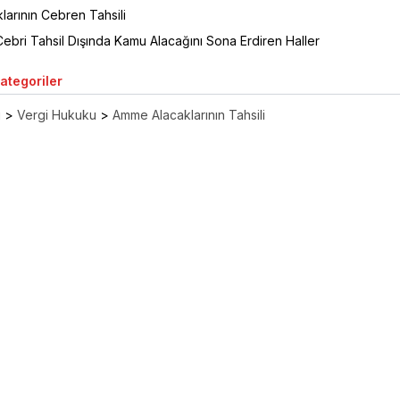
larının Cebren Tahsili
bri Tahsil Dışında Kamu Alacağını Sona Erdiren Haller
Kategoriler
ı
>
Vergi Hukuku
>
Amme Alacaklarının Tahsili