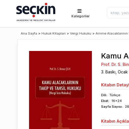
Kategoriler
Ana Sayfa
>
Hukuk Kitapları
>
Vergi Hukuku
>
Amme Alacaklarının T
Kamu Al
Prof. Dr. S. Bi
3
. Baskı,
Ocak
Kitabın
Detayl
Dili:
Türkçe
Ebat:
16x24
Sayfa
Sayısı
:
2
Kitabın
Açıkl