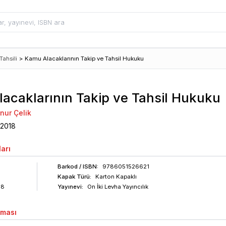
ahsili
>
Kamu Alacaklarının Takip ve Tahsil Hukuku
acaklarının Takip ve Tahsil Hukuku
nnur Çelik
2018
arı
Barkod
/ ISBN
:
9786051526621
Kapak Türü:
Karton Kapaklı
88
Yayınevi:
On İki Levha Yayıncılık
aması