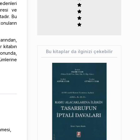
edenleri
üresi ve
adır. Bu
onuların
arından,
r kitabın
Bu kitaplar da ilginizi çekebilir
sonunda,
ümlerine
nmesi,