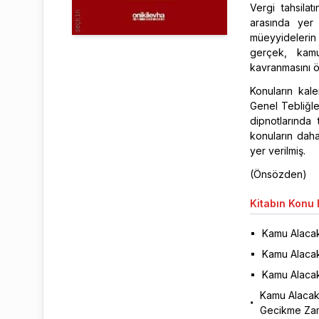
Vergi tahsilat
arasında yer 
müeyyidelerin 
gerçek, kamu
kavranmasını ö
Konuların kal
Genel Tebliğle
dipnotlarında 
konuların daha
yer verilmiş.
(Önsözden)
Kitabın
Konu B
Kamu Alacakl
Kamu Alacak
Kamu Alacakl
Kamu Alacak
Gecikme Zam