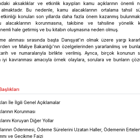
ındaki aksaklıklar ve etkinlik kayıpları kamu açıklarının önemli n
almaktadır. Bu nedenle, kamu alacaklarının ortalama tahsil s
etkinliği konuları son yıllarda daha fazla önem kazanmış bulunmakt
 alacaklarının korunmasına, takibine ve tahsiline yönelik k
nemli hale getirmiş ve bu kitabın oluşmasına neden olmuş.
eme alınması sırasında başta Danışyat'ın olmak üzere yargı kararl
rden ve Maliye Bakanlığı'nın özelgelerinden yararlanılmış ve bunla
tarih ve numaralarıyla birlikte verilmiş. Ayrıca, birçok konunun 
 iyi kavranması amacıyla örnek olaylara, sorulara ve bunların çöz
aşlıkları
arı İle İlgili Genel Açıklamalar
larının Korunması
arını Koruyan Diğer Yollar
larının Ödenmesi, Ödeme Sürelerini Uzatan Haller, Ödemenin Ertele
mı ve Gecikme Faizi