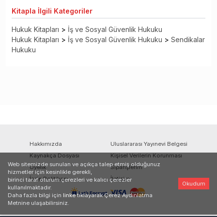
Kitapla
İlgili Kategoriler
Hukuk Kitapları
>
İş ve Sosyal Güvenlik Hukuku
Hukuk Kitapları
>
İş ve Sosyal Güvenlik Hukuku
>
Sendikalar
Hukuku
Hakkımızda
Uluslararası Yayınevi Belgesi
Kaynakça Dosyası
Kişisel Verilerin Korunması
Web sitemizde sunulan ve açıkça talep etmiş olduğunuz
Üyelik
Siparişlerim
hizmetler için kesinlikle gerekli,
İade Politikası
İletişim
birinci taraf oturum çerezleri ve kalıcı çerezler
Okudum
kullanılmaktadır.
Daha fazla bilgi için
linke
tıklayarak Çerez Aydınlatma
Metnine ulaşabilirsiniz.