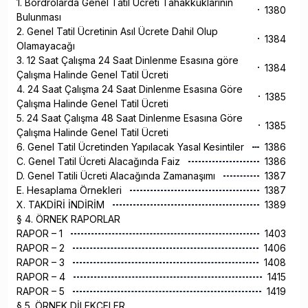
1. Bordrolarda Genel Tatil Ücreti Tahakkuklarının
1380
Bulunması
2. Genel Tatil Ücretinin Asıl Ücrete Dahil Olup
1384
Olamayacağı
3. 12 Saat Çalışma 24 Saat Dinlenme Esasına göre
1384
Çalışma Halinde Genel Tatil Ücreti
4. 24 Saat Çalışma 24 Saat Dinlenme Esasına Göre
1385
Çalışma Halinde Genel Tatil Ücreti
5. 24 Saat Çalışma 48 Saat Dinlenme Esasına Göre
1385
Çalışma Halinde Genel Tatil Ücreti
6. Genel Tatil Ücretinden Yapılacak Yasal Kesintiler
1386
C. Genel Tatil Ücreti Alacağında Faiz
1386
D. Genel Tatili Ücreti Alacağında Zamanaşımı
1387
E. Hesaplama Örnekleri
1387
X. TAKDİRİ İNDİRİM
1389
§ 4. ÖRNEK RAPORLAR
RAPOR – 1
1403
RAPOR – 2
1406
RAPOR – 3
1408
RAPOR – 4
1415
RAPOR – 5
1419
§ 5. ÖRNEK DİLEKÇELER