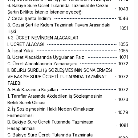
6. Bakiye Süre Ücret Tutarında Tazminat ile Cezai
1043
Şartın Birlikte İstenip İstenemeyeceği
7. Cezai Şartta İndirim
1046
8. Cezai Şart ile Kıdem Tazminatı Tavanı Arasındaki
1051
İlişki
§ 3. ÜCRET NEVİNDEN ALACAKLAR
I. ÜCRET ALACAĞI
1055
A. İspat Yükü
1055
B. Ücret Alacaklarında Uygulanan Faiz
1071
C. Ücret Alacaklarında Zamanaşımı
1072
II. BELİRLİ SÜRELİ İŞ SÖZLEŞMESİNİN SONA ERMESİ
VE BAKİYE SÜRE ÜCRETİ TUTARINDA TAZMİNAT
1072
TALEBİ
A. Hak Kazanma Koşulları
1072
1. Taraflar Arasında Akdedilen İş Sözleşmesinin
1073
Belirli Süreli Olması
2. İş Sözleşmesinin Haklı Neden Olmaksızın
1079
Feshedilmesi
B. Bakiye Süre Ücreti Tutarında Tazminatın
1081
Hesaplanması
C. Bakiye Süre Ücreti Tutarında Tazminata