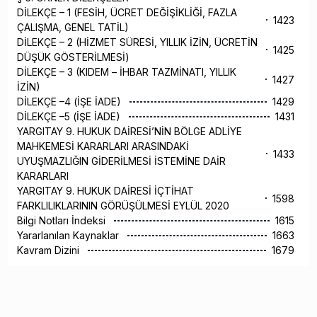
DİLEKÇE – 1 (FESİH, ÜCRET DEĞİŞİKLİĞİ, FAZLA
1423
ÇALIŞMA, GENEL TATİL)
DİLEKÇE – 2 (HİZMET SÜRESİ, YILLIK İZİN, ÜCRETİN
1425
DÜŞÜK GÖSTERİLMESİ)
DİLEKÇE – 3 (KIDEM – İHBAR TAZMİNATI, YILLIK
1427
İZİN)
DİLEKÇE –4 (İŞE İADE)
1429
DİLEKÇE –5 (İŞE İADE)
1431
YARGITAY 9. HUKUK DAİRESİ’NİN BÖLGE ADLİYE
MAHKEMESİ KARARLARI ARASINDAKİ
1433
UYUŞMAZLIĞIN GİDERİLMESİ İSTEMİNE DAİR
KARARLARI
YARGITAY 9. HUKUK DAİRESİ İÇTİHAT
1598
FARKLILIKLARININ GÖRÜŞÜLMESİ EYLÜL 2020
Bilgi Notları İndeksi
1615
Yararlanılan Kaynaklar
1663
Kavram Dizini
1679