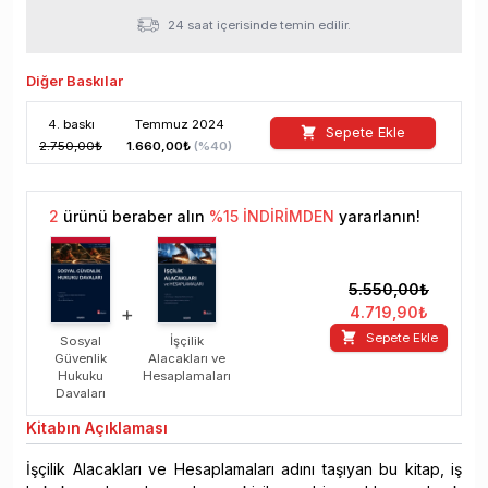
24 saat içerisinde temin edilir.
Diğer Baskılar
4
. baskı
Temmuz
2024
Sepete Ekle
2.750,00
₺
1.660,00
₺
(%
40
)
2
ürünü beraber alın
%
15
İNDİRİMDEN
yararlanın!
5.550,00
₺
+
4.719,90
₺
Sepete Ekle
Sosyal
İşçilik
Güvenlik
Alacakları ve
Hukuku
Hesaplamaları
Davaları
Kitabın
Açıklaması
İşçilik Alacakları ve Hesaplamaları adını taşıyan bu kitap, iş