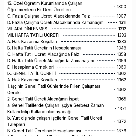
15. Özel Öğretim Kurumlarında Çalışan
1300
Öğretmenlerin Ek Ders Ücretleri
C. Fazla Çalışma Ücreti Alacaklarında Faiz
1307
D. Fazla Çalışma Ücreti Alacaklarında Zamanaşımı
1311
VII. ARA DİNLENMESİ
1312
VIII. HAFTA TATİLİ ÜCRETİ
1333
A. Hak Kazanma Koşulları
1333
B. Hafta Tatili Ücretinin Hesaplanması
1348
C. Hafta Tatili Ücreti Alacağında Faiz
1358
D. Hafta Tatili Ücreti Alacağında Zamanaşımı
1359
E. Hesaplama Örnekleri
1360
IX. GENEL TATİL ÜCRETİ
1362
A. Hak Kazanma Koşulları
1362
1. İşçinin Genel Tatil Günlerinde Fiilen Çalışması
1362
Gerekir
2. Genel Tatil Ücreti Alacağının İspatı
1365
a. Genel Tatillerde Çalışan İşçiye Serbest Zaman
1371
Kullandırılıp Kullandırılamayacağı
b. Yurt dışında çalışan İşçilerin Genel Tatil Ücreti
1372
Talepleri
B. Genel Tatil Ücretinin Hesaplanması
1376