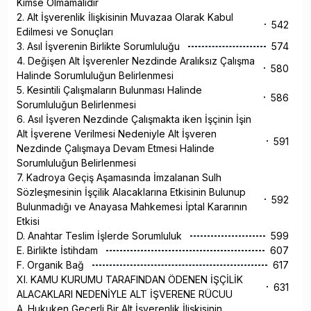
Kimse Olmamalıdır
2. Alt İşverenlik İlişkisinin Muvazaa Olarak Kabul
542
Edilmesi ve Sonuçları
3. Asıl İşverenin Birlikte Sorumluluğu
574
4. Değişen Alt İşverenler Nezdinde Aralıksız Çalışma
580
Halinde Sorumluluğun Belirlenmesi
5. Kesintili Çalışmaların Bulunması Halinde
586
Sorumluluğun Belirlenmesi
6. Asıl İşveren Nezdinde Çalışmakta iken İşçinin İşin
Alt İşverene Verilmesi Nedeniyle Alt İşveren
591
Nezdinde Çalışmaya Devam Etmesi Halinde
Sorumluluğun Belirlenmesi
7. Kadroya Geçiş Aşamasında İmzalanan Sulh
Sözleşmesinin İşçilik Alacaklarına Etkisinin Bulunup
592
Bulunmadığı ve Anayasa Mahkemesi İptal Kararının
Etkisi
D. Anahtar Teslim İşlerde Sorumluluk
599
E. Birlikte İstihdam
607
F. Organik Bağ
617
XI. KAMU KURUMU TARAFINDAN ÖDENEN İŞÇİLİK
631
ALACAKLARI NEDENİYLE ALT İŞVERENE RÜCUU
A. Hukuken Geçerli Bir Alt İşverenlik İlişkisinin