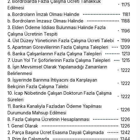
2. Bordrolarda Fazla Çalışma Ücreti Tahakkuk
1175
Edilmesi
a. Bordroların İmzalı Olması Halinde
1181
b. Bordroların İmzasız Olması Halinde
1188
3. Elden Ödeme İddiası Bulunması Halinde Fazla
1196
Çalışma Ücretinin Tespiti
4. Üst Düzey Yöneticinin Fazla Çalışma Ücreti Talebi
1199
5. Apartman Görevlilerinin Fazla Çalışma Talepleri
1209
6. Banka Çalışanlarının Fazla Çalışma Talepleri
1213
7. Uzun Yol Tır Şoförlerinin Fazla Çalışma Talepleri
1215
8. İşin Mevsimsel Olarak Yapılamadığı Zamanların
1222
Belirlenmesi
9. İşyerinde Barınma İhtiyacını da Karşılayan
1222
Bekçinin Fazla Çalışma Talebi
10. İcap Nöbetinde Çalışan Doktorun Fazla Çalışma
1222
Süreleri
11. Banka Kanalıyla Fazladan Ödeme Yapılması
1226
Durumunda Mahsup Edilmesi
B. Fazla Çalışma Ücretinin Hesaplanması
1226
1. Genel Olarak
1226
2. Parça Başına Ücret Esasına Dayalı Çalışmada
1242
3. Prim ile Çalışmada
1244