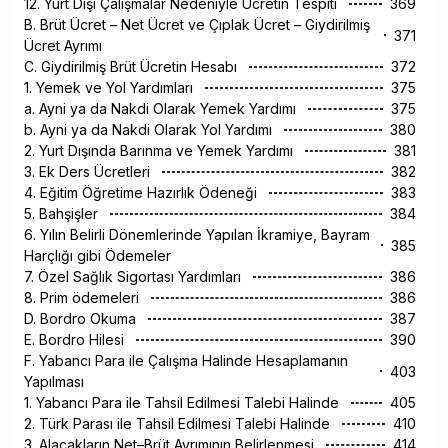
12. Yurt Dışı Çalışmalar Nedeniyle Ücretin Tespiti
369
B. Brüt Ücret – Net Ücret ve Çıplak Ücret – Giydirilmiş
371
Ücret Ayrımı
C. Giydirilmiş Brüt Ücretin Hesabı
372
1. Yemek ve Yol Yardımları
375
a. Ayni ya da Nakdi Olarak Yemek Yardımı
375
b. Ayni ya da Nakdi Olarak Yol Yardımı
380
2. Yurt Dışında Barınma ve Yemek Yardımı
381
3. Ek Ders Ücretleri
382
4. Eğitim Öğretime Hazırlık Ödeneği
383
5. Bahşişler
384
6. Yılın Belirli Dönemlerinde Yapılan İkramiye, Bayram
385
Harçlığı gibi Ödemeler
7. Özel Sağlık Sigortası Yardımları
386
8. Prim ödemeleri
386
D. Bordro Okuma
387
E. Bordro Hilesi
390
F. Yabancı Para ile Çalışma Halinde Hesaplamanın
403
Yapılması
1. Yabancı Para ile Tahsil Edilmesi Talebi Halinde
405
2. Türk Parası ile Tahsil Edilmesi Talebi Halinde
410
3. Alacakların Net–Brüt Ayrımının Belirlenmesi
414