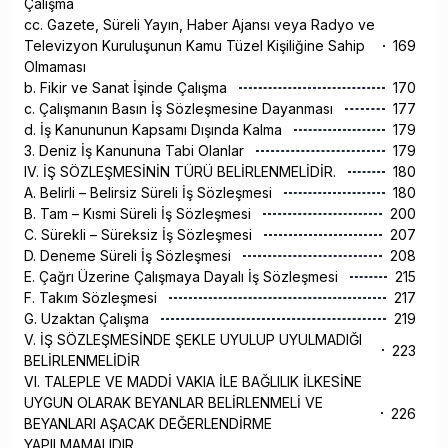
Çalışma
cc. Gazete, Süreli Yayın, Haber Ajansı veya Radyo ve
Televizyon Kuruluşunun Kamu Tüzel Kişiliğine Sahip
169
Olmaması
b. Fikir ve Sanat İşinde Çalışma
170
c. Çalışmanın Basın İş Sözleşmesine Dayanması
177
d. İş Kanununun Kapsamı Dışında Kalma
179
3. Deniz İş Kanununa Tabi Olanlar
179
IV. İŞ SÖZLEŞMESİNİN TÜRÜ BELİRLENMELİDİR.
180
A. Belirli – Belirsiz Süreli İş Sözleşmesi
180
B. Tam – Kısmi Süreli İş Sözleşmesi
200
C. Sürekli – Süreksiz İş Sözleşmesi
207
D. Deneme Süreli İş Sözleşmesi
208
E. Çağrı Üzerine Çalışmaya Dayalı İş Sözleşmesi
215
F. Takım Sözleşmesi
217
G. Uzaktan Çalışma
219
V. İŞ SÖZLEŞMESİNDE ŞEKLE UYULUP UYULMADIĞI
223
BELİRLENMELİDİR
VI. TALEPLE VE MADDİ VAKIA İLE BAĞLILIK İLKESİNE
UYGUN OLARAK BEYANLAR BELİRLENMELİ VE
226
BEYANLARI AŞACAK DEĞERLENDİRME
YAPILMAMALIDIR