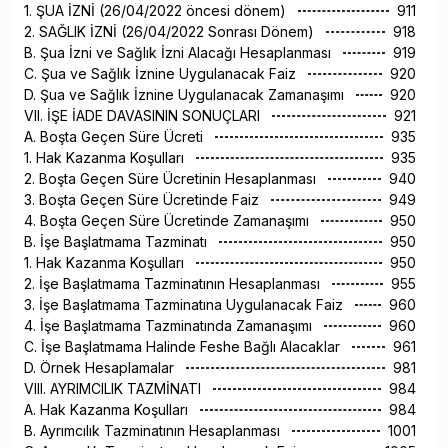
1. ŞUA İZNİ (26/04/2022 öncesi dönem)
911
2. SAĞLIK İZNİ (26/04/2022 Sonrası Dönem)
918
B. Şua İzni ve Sağlık İzni Alacağı Hesaplanması
919
C. Şua ve Sağlık İznine Uygulanacak Faiz
920
D. Şua ve Sağlık İznine Uygulanacak Zamanaşımı
920
VII. İŞE İADE DAVASININ SONUÇLARI
921
A. Boşta Geçen Süre Ücreti
935
1. Hak Kazanma Koşulları
935
2. Boşta Geçen Süre Ücretinin Hesaplanması
940
3. Boşta Geçen Süre Ücretinde Faiz
949
4. Boşta Geçen Süre Ücretinde Zamanaşımı
950
B. İşe Başlatmama Tazminatı
950
1. Hak Kazanma Koşulları
950
2. İşe Başlatmama Tazminatının Hesaplanması
955
3. İşe Başlatmama Tazminatına Uygulanacak Faiz
960
4. İşe Başlatmama Tazminatında Zamanaşımı
960
C. İşe Başlatmama Halinde Feshe Bağlı Alacaklar
961
D. Örnek Hesaplamalar
981
VIII. AYRIMCILIK TAZMİNATI
984
A. Hak Kazanma Koşulları
984
B. Ayrımcılık Tazminatının Hesaplanması
1001