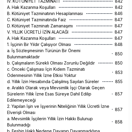
IV. KÖTÜNİYET TAZMİNATI
842
A. Hak Kazanma Koşulları
842
B. Kötüniyet Tazminatının Hesaplanması
846
C. Kötüniyet Tazminatında Faiz
847
D. Kötüniyet Tazminatı Zamanaşımı
847
V. YILLIK ÜCRETLİ İZİN ALACAĞI
847
A. Hak Kazanma Koşulları
847
1. İşçinin Bir Yıldır Çalışıyor Olması
848
a. İş Sözleşmesinin Türünün Bir Önemi
850
Bulunmamaktadır
b. Çalışmaların Sürekli Olması Zorunlu Değildir
850
c. Önceki Çalışması İçin Kıdem Tazminatı
853
Ödenmesinin Yıllık İzne Etkisi Yoktur
d. Yıllık İzin Hesabında Çalışılmış Sayılan Süreler
855
e. Aralıklı Olarak veya Mevsimlik İşçi Olarak Geçen
Sürelerin Yıllık İzne Esas Süreye Dahil Edilip
857
Edilemeyeceği
2. Yapılan İşin ve İşyerinin Niteliğinin Yıllık Ücretli İzne
857
Elverişli Olması
a. Mevsimlik İşçilerin Yıllık İzin Hakkı Bulunup
858
Bulunmadığı
b. Feshin Haklı Nedene Dayanıp Dayanmadığına