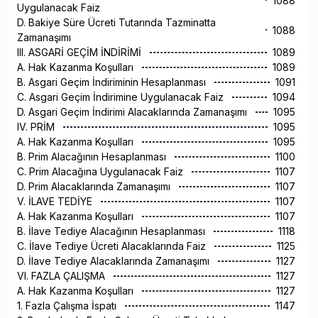
1088
Uygulanacak Faiz
D. Bakiye Süre Ücreti Tutarında Tazminatta
1088
Zamanaşımı
III. ASGARİ GEÇİM İNDİRİMİ
1089
A. Hak Kazanma Koşulları
1089
B. Asgari Geçim İndiriminin Hesaplanması
1091
C. Asgari Geçim İndirimine Uygulanacak Faiz
1094
D. Asgari Geçim İndirimi Alacaklarında Zamanaşımı
1095
IV. PRİM
1095
A. Hak Kazanma Koşulları
1095
B. Prim Alacağının Hesaplanması
1100
C. Prim Alacağına Uygulanacak Faiz
1107
D. Prim Alacaklarında Zamanaşımı
1107
V. İLAVE TEDİYE
1107
A. Hak Kazanma Koşulları
1107
B. İlave Tediye Alacağının Hesaplanması
1118
C. İlave Tediye Ücreti Alacaklarında Faiz
1125
D. İlave Tediye Alacaklarında Zamanaşımı
1127
VI. FAZLA ÇALIŞMA
1127
A. Hak Kazanma Koşulları
1127
1. Fazla Çalışma İspatı
1147