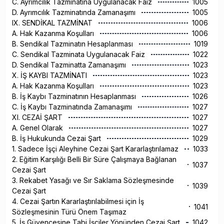
C. Ayrımcılık Tazminatına Uygulanacak Faiz
1005
D. Ayrımcılık Tazminatında Zamanaşımı
1005
IX. SENDİKAL TAZMİNAT
1006
A. Hak Kazanma Koşulları
1006
B. Sendikal Tazminatın Hesaplanması
1019
C. Sendikal Tazminata Uygulanacak Faiz
1022
D. Sendikal Tazminatta Zamanaşımı
1023
X. İŞ KAYBI TAZMİNATI
1023
A. Hak Kazanma Koşulları
1023
B. İş Kaybı Tazminatının Hesaplanması
1026
C. İş Kaybı Tazminatında Zamanaşımı
1027
XI. CEZAİ ŞART
1027
A. Genel Olarak
1027
B. İş Hukukunda Cezai Şart
1029
1. Sadece İşçi Aleyhine Cezai Şart Kararlaştırılamaz
1033
2. Eğitim Karşılığı Belli Bir Süre Çalışmaya Bağlanan
1037
Cezai Şart
3. Rekabet Yasağı ve Sır Saklama Sözleşmesinde
1039
Cezai Şart
4. Cezai Şartın Kararlaştırılabilmesi için İş
1041
Sözleşmesinin Türü Önem Taşımaz
5. İş Güvencesine Tabi İşçiler Yönünden Cezai Şart
1042