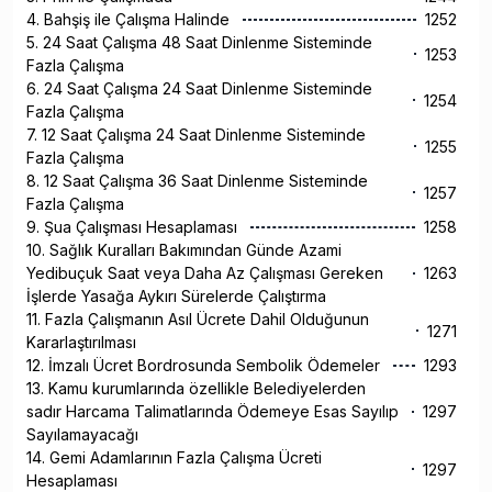
4. Bahşiş ile Çalışma Halinde
1252
5. 24 Saat Çalışma 48 Saat Dinlenme Sisteminde
1253
Fazla Çalışma
6. 24 Saat Çalışma 24 Saat Dinlenme Sisteminde
1254
Fazla Çalışma
7. 12 Saat Çalışma 24 Saat Dinlenme Sisteminde
1255
Fazla Çalışma
8. 12 Saat Çalışma 36 Saat Dinlenme Sisteminde
1257
Fazla Çalışma
9. Şua Çalışması Hesaplaması
1258
10. Sağlık Kuralları Bakımından Günde Azami
Yedibuçuk Saat veya Daha Az Çalışması Gereken
1263
İşlerde Yasağa Aykırı Sürelerde Çalıştırma
11. Fazla Çalışmanın Asıl Ücrete Dahil Olduğunun
1271
Kararlaştırılması
12. İmzalı Ücret Bordrosunda Sembolik Ödemeler
1293
13. Kamu kurumlarında özellikle Belediyelerden
sadır Harcama Talimatlarında Ödemeye Esas Sayılıp
1297
Sayılamayacağı
14. Gemi Adamlarının Fazla Çalışma Ücreti
1297
Hesaplaması