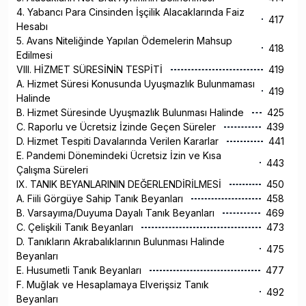
4. Yabancı Para Cinsinden İşçilik Alacaklarında Faiz
417
Hesabı
5. Avans Niteliğinde Yapılan Ödemelerin Mahsup
418
Edilmesi
VIII. HİZMET SÜRESİNİN TESPİTİ
419
A. Hizmet Süresi Konusunda Uyuşmazlık Bulunmaması
419
Halinde
B. Hizmet Süresinde Uyuşmazlık Bulunması Halinde
425
C. Raporlu ve Ücretsiz İzinde Geçen Süreler
439
D. Hizmet Tespiti Davalarında Verilen Kararlar
441
E. Pandemi Dönemindeki Ücretsiz İzin ve Kısa
443
Çalışma Süreleri
IX. TANIK BEYANLARININ DEĞERLENDİRİLMESİ
450
A. Fiili Görgüye Sahip Tanık Beyanları
458
B. Varsayıma/Duyuma Dayalı Tanık Beyanları
469
C. Çelişkili Tanık Beyanları
473
D. Tanıkların Akrabalıklarının Bulunması Halinde
475
Beyanları
E. Husumetli Tanık Beyanları
477
F. Muğlak ve Hesaplamaya Elverişsiz Tanık
492
Beyanları