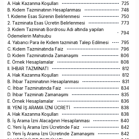
A. Hak Kazanma Koşulları
725
B. Kıdem Tazminatının Hesaplanması
748
1. Kıdeme Esas Sürenin Belirlenmesi
750
2. Tazminata Esas Ücretin Belirlenmesi
773
3. Kıdem Tazminatı Bordrosu Adı altında yapılan
794
Ödemelerin Mahsubu
4. Yabancı Para ile Kıdem tazminatı Talep Edilmesi
795
C. Kıdem Tazminatında Faiz
796
D. Kıdem Tazminatında Zamanaşımı
806
E. Örnek Hesaplamalar
808
II. İHBAR TAZMİNATI
812
A. Hak Kazanma Koşulları
812
B. İhbar Tazminatının Hesaplanması
831
C. İhbar Tazminatında Faiz
834
D. İhbar Tazminatı Zamanaşımı
835
E. Örnek Hesaplamalar
836
III. YENİ İŞ ARAMA İZNİ ÜCRETİ
838
A. Hak Kazanma Koşulları
838
B. İş Arama İzni Alacağının Hesaplanması
840
C. Yeni İş Arama İzni Ücretinde Faiz
842
D. Yeni İş Arama İzni Ücretinde Zamanaşımı
842