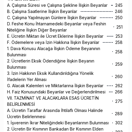
A. Çalışma Süresi ve Çalışma Şekline İlişkin Beyanlar
245
B. Çalışma Saatlerine İlişkin Beyanlar
246
C. Çalışma Yapılmayan Günlere İlişkin Beyanlar
250
D. Feshe Konu İhtarnamedeki Beyanlar veya Feshin
251
Niteliğine İlişkin Diğer Beyanlar
E. Ücretin Miktarı ile Ücret Eklerine İlişkin Beyanlar
253
F. Ödemelere veya İzin Hakkına İlişkin Beyanlar
258
1. Dava Konusu Alacağa İlişkin Ödeme Beyanının
258
Bulunması
2. Ücretlerin Eksik Ödendiğine İlişkin Beyanın
259
Bulunması
3. İzin Hakkının Eksik Kullandırıldığına Yönelik
260
İfadelerin Yer Alması
G. Alacak Kalemleri ve Miktarlarına İlişkin Beyanlar
262
H. Faiz Konusundaki Beyanlar ve Değerlendirilmesi
266
VII. TAZMİNAT VE ALACAKLARA ESAS ÜCRETİN
275
BELİRLENMESİ
A. Ücretin Taraflar Arasında İhtilaflı Olması Halinde
289
Ücretin Belirlenmesi
1. İşverenin İkrar Niteliğindeki Beyanlarının Bulunması
302
2. Ücretin Bir Kısmının Bankadan Bir Kısmının Elden