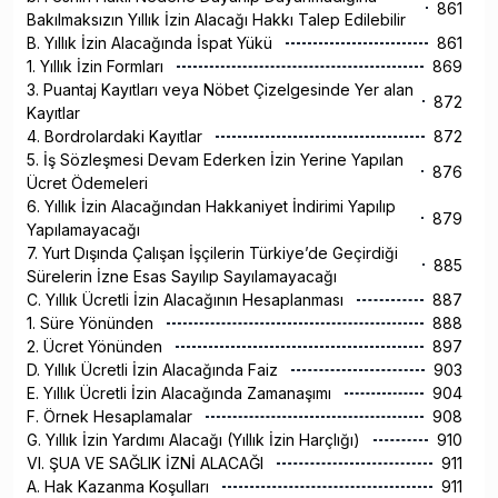
861
Bakılmaksızın Yıllık İzin Alacağı Hakkı Talep Edilebilir
B. Yıllık İzin Alacağında İspat Yükü
861
1. Yıllık İzin Formları
869
3. Puantaj Kayıtları veya Nöbet Çizelgesinde Yer alan
872
Kayıtlar
4. Bordrolardaki Kayıtlar
872
5. İş Sözleşmesi Devam Ederken İzin Yerine Yapılan
876
Ücret Ödemeleri
6. Yıllık İzin Alacağından Hakkaniyet İndirimi Yapılıp
879
Yapılamayacağı
7. Yurt Dışında Çalışan İşçilerin Türkiye’de Geçirdiği
885
Sürelerin İzne Esas Sayılıp Sayılamayacağı
C. Yıllık Ücretli İzin Alacağının Hesaplanması
887
1. Süre Yönünden
888
2. Ücret Yönünden
897
D. Yıllık Ücretli İzin Alacağında Faiz
903
E. Yıllık Ücretli İzin Alacağında Zamanaşımı
904
F. Örnek Hesaplamalar
908
G. Yıllık İzin Yardımı Alacağı (Yıllık İzin Harçlığı)
910
VI. ŞUA VE SAĞLIK İZNİ ALACAĞI
911
A. Hak Kazanma Koşulları
911