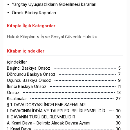
Yargıtay Uyuşmazlıkların Giderilmesi kararları
Örnek Bilirkişi Raporları
Kitapla
İlgili Kategoriler
Hukuk Kitapları
>
İş ve Sosyal Güvenlik Hukuku
Kitabın
İçindekileri
İçindekiler
Beşinci Baskıya Önsöz
5
Dördüncü Baskıya Önsöz
7
Üçüncü Baskıya Önsöz
9
İkinci Baskıya Önsöz
11
Önsöz
13
Kısaltmalar
27
§ 1. DAVA DOSYASI İNCELEME SAFHALARI
I. DAVACININ İDDİA VE TALEPLERİ BELİRLENMELİDİR
30
II. DAVANIN TÜRÜ BELİRLENMELİDİR
30
A. Kısmi Dava – Belirsiz Alacak Davası Ayrımı
30
1. Kısmi Dava
30