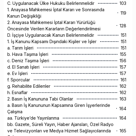
C. Uygulanacak Ülke Hukuku Belirlenmelidir
103
1. Anayasa Mahkemesi İptal Kararı ve Sonrasında
119
Kanun Değişikliği
2. Anayasa Mahkemesi İptal Kararı Yürürlüğü
128
Öncesinde Verilen Kararların Değerlendirilmesi
D. İşçiye Uygulanacak Kanun Belirlenmelidir
151
1. İş Kanunu Kapsamı Dışındaki Kişiler ve İşler
151
a. Tarım İşleri
151
b. Hava Taşıma İşleri
155
c. Deniz Taşıma İşleri
156
d. El Sanatı İşleri
157
e. Ev İşleri
157
f. Sporcular
161
g. Rehabilite Edilenler
162
h. Esnaflar
162
2. Basın İş Kanununa Tabi Olanlar
163
a. Basın İş Kanununun Kapsamına Giren İşyerlerinde
164
Çalışma
aa. Türkiye’de Yayınlanma
164
bb. Gazete, Süreli Yayın, Haber Ajansları, Özel Radyo
ve Televizyonları ve Medya Hizmet Sağlayıcılarında
165