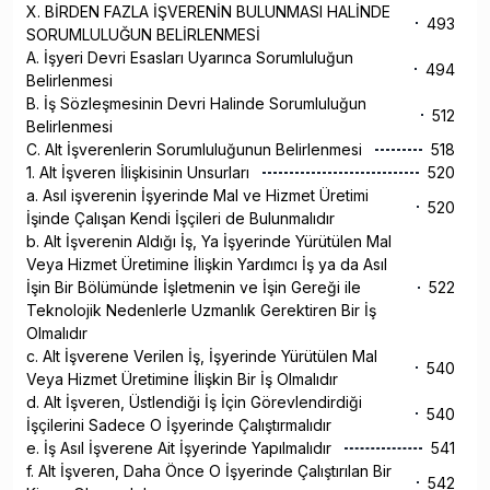
X. BİRDEN FAZLA İŞVERENİN BULUNMASI HALİNDE
493
SORUMLULUĞUN BELİRLENMESİ
A. İşyeri Devri Esasları Uyarınca Sorumluluğun
494
Belirlenmesi
B. İş Sözleşmesinin Devri Halinde Sorumluluğun
512
Belirlenmesi
C. Alt İşverenlerin Sorumluluğunun Belirlenmesi
518
1. Alt İşveren İlişkisinin Unsurları
520
a. Asıl işverenin İşyerinde Mal ve Hizmet Üretimi
520
İşinde Çalışan Kendi İşçileri de Bulunmalıdır
b. Alt İşverenin Aldığı İş, Ya İşyerinde Yürütülen Mal
Veya Hizmet Üretimine İlişkin Yardımcı İş ya da Asıl
İşin Bir Bölümünde İşletmenin ve İşin Gereği ile
522
Teknolojik Nedenlerle Uzmanlık Gerektiren Bir İş
Olmalıdır
c. Alt İşverene Verilen İş, İşyerinde Yürütülen Mal
540
Veya Hizmet Üretimine İlişkin Bir İş Olmalıdır
d. Alt İşveren, Üstlendiği İş İçin Görevlendirdiği
540
İşçilerini Sadece O İşyerinde Çalıştırmalıdır
e. İş Asıl İşverene Ait İşyerinde Yapılmalıdır
541
f. Alt İşveren, Daha Önce O İşyerinde Çalıştırılan Bir
542