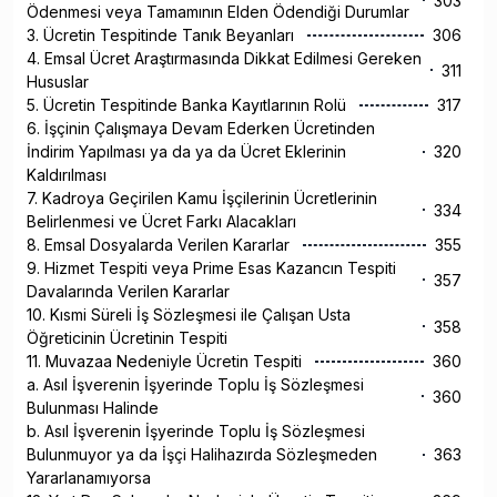
303
Ödenmesi veya Tamamının Elden Ödendiği Durumlar
3. Ücretin Tespitinde Tanık Beyanları
306
4. Emsal Ücret Araştırmasında Dikkat Edilmesi Gereken
311
Hususlar
5. Ücretin Tespitinde Banka Kayıtlarının Rolü
317
6. İşçinin Çalışmaya Devam Ederken Ücretinden
İndirim Yapılması ya da ya da Ücret Eklerinin
320
Kaldırılması
7. Kadroya Geçirilen Kamu İşçilerinin Ücretlerinin
334
Belirlenmesi ve Ücret Farkı Alacakları
8. Emsal Dosyalarda Verilen Kararlar
355
9. Hizmet Tespiti veya Prime Esas Kazancın Tespiti
357
Davalarında Verilen Kararlar
10. Kısmi Süreli İş Sözleşmesi ile Çalışan Usta
358
Öğreticinin Ücretinin Tespiti
11. Muvazaa Nedeniyle Ücretin Tespiti
360
a. Asıl İşverenin İşyerinde Toplu İş Sözleşmesi
360
Bulunması Halinde
b. Asıl İşverenin İşyerinde Toplu İş Sözleşmesi
Bulunmuyor ya da İşçi Halihazırda Sözleşmeden
363
Yararlanamıyorsa