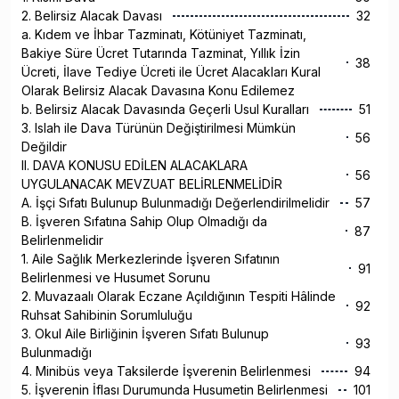
2. Belirsiz Alacak Davası
32
a. Kıdem ve İhbar Tazminatı, Kötüniyet Tazminatı,
Bakiye Süre Ücret Tutarında Tazminat, Yıllık İzin
38
Ücreti, İlave Tediye Ücreti ile Ücret Alacakları Kural
Olarak Belirsiz Alacak Davasına Konu Edilemez
b. Belirsiz Alacak Davasında Geçerli Usul Kuralları
51
3. Islah ile Dava Türünün Değiştirilmesi Mümkün
56
Değildir
II. DAVA KONUSU EDİLEN ALACAKLARA
56
UYGULANACAK MEVZUAT BELİRLENMELİDİR
A. İşçi Sıfatı Bulunup Bulunmadığı Değerlendirilmelidir
57
B. İşveren Sıfatına Sahip Olup Olmadığı da
87
Belirlenmelidir
1. Aile Sağlık Merkezlerinde İşveren Sıfatının
91
Belirlenmesi ve Husumet Sorunu
2. Muvazaalı Olarak Eczane Açıldığının Tespiti Hâlinde
92
Ruhsat Sahibinin Sorumluluğu
3. Okul Aile Birliğinin İşveren Sıfatı Bulunup
93
Bulunmadığı
4. Minibüs veya Taksilerde İşverenin Belirlenmesi
94
5. İşverenin İflası Durumunda Husumetin Belirlenmesi
101