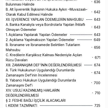
636
Bulunması Halinde
B. Alt İşverenlik İlişkisinin Hukuka Aykırı –Muvazaalı–
642
Olarak Kabul Edilmesi Halinde
XII. İŞVERENCE YAPILAN ÖDEMELERİN MAHSUBU
643
A. Banka Kanalıyla veya Bordrolarla Yapılan İhtilaflı
643
Olmayan Ödemeler
1. Açıklama Yapılarak Yapılan Ödemeler
643
2. Açıklama Yapılmaksızın Yapılan Ödemeler
649
B. İbraname ve İbranamede Belirtilen Tutarların
656
Mahsubu
C. Kredilerin Karşılıksız Kalması Nedeniyle Açılan
671
Rücu Davaları
XIII. ZAMANAŞIMI DEF’İNİN DEĞERLENDİRİLMESİ
674
A. Türk Hukukunun Uygulandığı Durumlarda
674
Zamanaşımı Def’inin İncelenmesi
B. Yabancı Hukukun Uygulandığı Durumlarda
700
Zamanaşımı Def’i
XIV. USULİ KAZANILMIŞ HAKLARIN
710
DEĞERLENDİRİLMESİ
§ 2. FESHE BAĞLI İŞÇİLİK ALACAKLARI
I. KIDEM TAZMİNATI
725