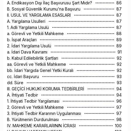
A. Endikasyon Dışı İlaç Başvurusu Şart Mıdır?
86
B. Sosyal Güvenlik Kurumu’na Başvuru
87
II. USUL VE YARGILAMA ESASLARI
87
A. Yargılama Usulleri
87
1. Adli Yargılama Usulü
87
a. Görevli ve Yetkili Mahkeme
88
b. İspat Araçları
89
2. İdari Yargılama Usulü
89
a. İdari Dava Kavramı
91
b. Kabul Edilebilirlik Şartları
92
aa. Görevli ve Yetkili Mahkeme
92
bb. İdari Yargıda Genel Yetki Kuralı
92
cc. İdari Başvuru
93
dd. Süre
93
III. GEÇİCİ HUKUKİ KORUMA TEDBİRLERİ
94
A. İhtiyati Tedbir
94
1. İhtiyati Tedbir Yargılaması
96
2. Görevli ve Yetkili Mahkeme
97
3. İhtiyati Tedbir Kararının Uygulanması
97
B. Yürütmenin Durdurulması
98
IV. MAHKEME KARARLARININ İCRASI
100