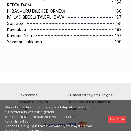
184
REDDİ–DAVA
III. BAŞVURU DİLEKÇE ÖRNEĞİ
186
IV. İLAÇ BEDELİ TALEPLİ DAVA
187
Son Söz
191
Kaynakça
193
Kavram Dizini
197
Yazarlar Hakkında
199
Hakkımızda
Uluslararası Yayınevi Belgesi
Kaynakça Dosyası
Kişisel Verilerin Korunması
Web sitemizde sunulan ve açıkça talep etmiş olduğunuz
Üyelik
Siparişlerim
hizmetler için kesinlikle gerekli,
İade Politikası
İletişim
birinci taraf oturum çerezleri ve kalıcı çerezler
Okudum
kullanılmaktadır.
Daha fazla bilgi için
linke
tıklayarak Çerez Aydınlatma
Metnine ulaşabilirsiniz.