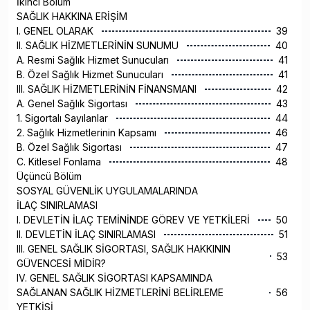
İkinci Bölüm
SAĞLIK HAKKINA ERİŞİM
I. GENEL OLARAK
39
II. SAĞLIK HİZMETLERİNİN SUNUMU
40
A. Resmi Sağlık Hizmet Sunucuları
41
B. Özel Sağlık Hizmet Sunucuları
41
III. SAĞLIK HİZMETLERİNİN FİNANSMANI
42
A. Genel Sağlık Sigortası
43
1. Sigortalı Sayılanlar
44
2. Sağlık Hizmetlerinin Kapsamı
46
B. Özel Sağlık Sigortası
47
C. Kitlesel Fonlama
48
Üçüncü Bölüm
SOSYAL GÜVENLİK UYGULAMALARINDA
İLAÇ SINIRLAMASI
I. DEVLETİN İLAÇ TEMİNİNDE GÖREV VE YETKİLERİ
50
II. DEVLETİN İLAÇ SINIRLAMASI
51
III. GENEL SAĞLIK SİGORTASI, SAĞLIK HAKKININ
53
GÜVENCESİ MİDİR?
IV. GENEL SAĞLIK SİGORTASI KAPSAMINDA
SAĞLANAN SAĞLIK HİZMETLERİNİ BELİRLEME
56
YETKİSİ