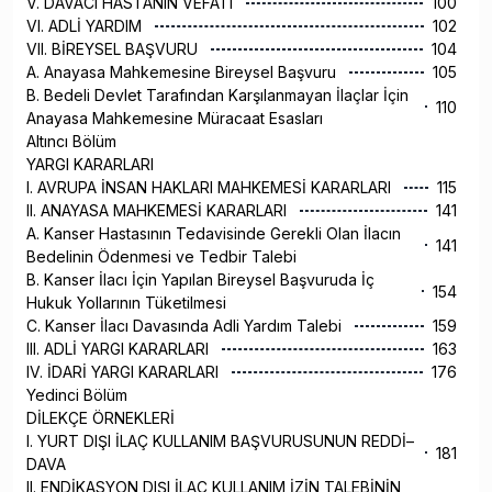
V. DAVACI HASTANIN VEFATI
100
VI. ADLİ YARDIM
102
VII. BİREYSEL BAŞVURU
104
A. Anayasa Mahkemesine Bireysel Başvuru
105
B. Bedeli Devlet Tarafından Karşılanmayan İlaçlar İçin
110
Anayasa Mahkemesine Müracaat Esasları
Altıncı Bölüm
YARGI KARARLARI
I. AVRUPA İNSAN HAKLARI MAHKEMESİ KARARLARI
115
II. ANAYASA MAHKEMESİ KARARLARI
141
A. Kanser Hastasının Tedavisinde Gerekli Olan İlacın
141
Bedelinin Ödenmesi ve Tedbir Talebi
B. Kanser İlacı İçin Yapılan Bireysel Başvuruda İç
154
Hukuk Yollarının Tüketilmesi
C. Kanser İlacı Davasında Adli Yardım Talebi
159
III. ADLİ YARGI KARARLARI
163
IV. İDARİ YARGI KARARLARI
176
Yedinci Bölüm
DİLEKÇE ÖRNEKLERİ
I. YURT DIŞI İLAÇ KULLANIM BAŞVURUSUNUN REDDİ–
181
DAVA
II. ENDİKASYON DIŞI İLAÇ KULLANIM İZİN TALEBİNİN