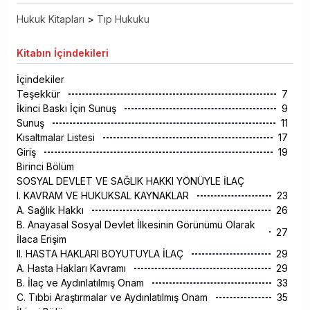
Hukuk Kitapları
>
Tıp Hukuku
Kitabın
İçindekileri
İçindekiler
Teşekkür
7
İkinci Baskı İçin Sunuş
9
Sunuş
11
Kısaltmalar Listesi
17
Giriş
19
Birinci Bölüm
SOSYAL DEVLET VE SAĞLIK HAKKI YÖNÜYLE İLAÇ
I. KAVRAM VE HUKUKSAL KAYNAKLAR
23
A. Sağlık Hakkı
26
B. Anayasal Sosyal Devlet İlkesinin Görünümü Olarak
27
İlaca Erişim
II. HASTA HAKLARI BOYUTUYLA İLAÇ
29
A. Hasta Hakları Kavramı
29
B. İlaç ve Aydınlatılmış Onam
33
C. Tıbbi Araştırmalar ve Aydınlatılmış Onam
35