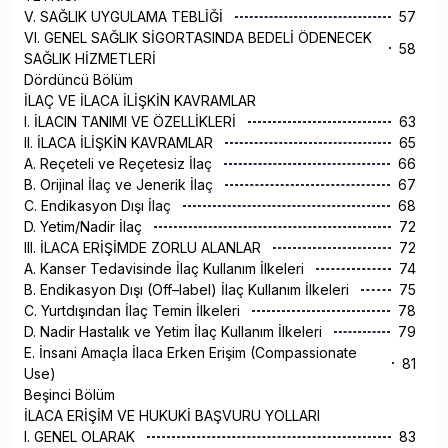
V. SAĞLIK UYGULAMA TEBLİĞİ
57
VI. GENEL SAĞLIK SİGORTASINDA BEDELİ ÖDENECEK
58
SAĞLIK HİZMETLERİ
Dördüncü Bölüm
İLAÇ VE İLACA İLİŞKİN KAVRAMLAR
I. İLACIN TANIMI VE ÖZELLİKLERİ
63
II. İLACA İLİŞKİN KAVRAMLAR
65
A. Reçeteli ve Reçetesiz İlaç
66
B. Orijinal İlaç ve Jenerik İlaç
67
C. Endikasyon Dışı İlaç
68
D. Yetim/Nadir İlaç
72
III. İLACA ERİŞİMDE ZORLU ALANLAR
72
A. Kanser Tedavisinde İlaç Kullanım İlkeleri
74
B. Endikasyon Dışı (Off–label) İlaç Kullanım İlkeleri
75
C. Yurtdışından İlaç Temin İlkeleri
78
D. Nadir Hastalık ve Yetim İlaç Kullanım İlkeleri
79
E. İnsani Amaçla İlaca Erken Erişim (Compassionate
81
Use)
Beşinci Bölüm
İLACA ERİŞİM VE HUKUKİ BAŞVURU YOLLARI
I. GENEL OLARAK
83