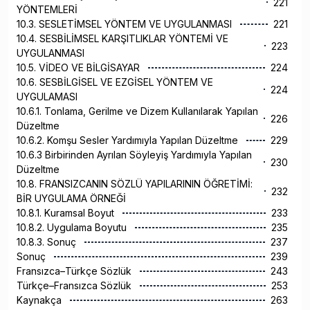
221
YÖNTEMLERİ
10.3. SESLETİMSEL YÖNTEM VE UYGULANMASI
221
10.4. SESBİLİMSEL KARŞITLIKLAR YÖNTEMİ VE
223
UYGULANMASI
10.5. VİDEO VE BİLGİSAYAR
224
10.6. SESBİLGİSEL VE EZGİSEL YÖNTEM VE
224
UYGULAMASI
10.6.1. Tonlama, Gerilme ve Dizem Kullanılarak Yapılan
226
Düzeltme
10.6.2. Komşu Sesler Yardımıyla Yapılan Düzeltme
229
10.6.3 Birbirinden Ayrılan Söyleyiş Yardımıyla Yapılan
230
Düzeltme
10.8. FRANSIZCANIN SÖZLÜ YAPILARININ ÖĞRETİMİ:
232
BİR UYGULAMA ÖRNEĞİ
10.8.1. Kuramsal Boyut
233
10.8.2. Uygulama Boyutu
235
10.8.3. Sonuç
237
Sonuç
239
Fransızca–Türkçe Sözlük
243
Türkçe–Fransızca Sözlük
253
Kaynakça
263