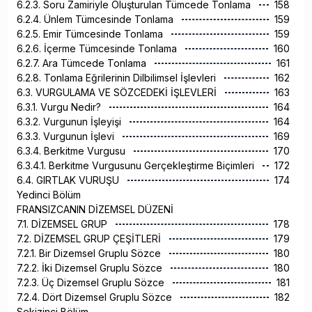
6.2.3. Soru Zamiriyle Oluşturulan Tümcede Tonlama
158
6.2.4. Ünlem Tümcesinde Tonlama
159
6.2.5. Emir Tümcesinde Tonlama
159
6.2.6. İçerme Tümcesinde Tonlama
160
6.2.7. Ara Tümcede Tonlama
161
6.2.8. Tonlama Eğrilerinin Dilbilimsel İşlevleri
162
6.3. VURGULAMA VE SÖZCEDEKİ İŞLEVLERİ
163
6.3.1. Vurgu Nedir?
164
6.3.2. Vurgunun İşleyişi
164
6.3.3. Vurgunun İşlevi
169
6.3.4. Berkitme Vurgusu
170
6.3.4.1. Berkitme Vurgusunu Gerçekleştirme Biçimleri
172
6.4. GIRTLAK VURUŞU
174
Yedinci Bölüm
FRANSIZCANIN DİZEMSEL DÜZENİ
7.1. DİZEMSEL GRUP
178
7.2. DİZEMSEL GRUP ÇEŞİTLERİ
179
7.2.1. Bir Dizemsel Gruplu Sözce
180
7.2.2. İki Dizemsel Gruplu Sözce
180
7.2.3. Üç Dizemsel Gruplu Sözce
181
7.2.4. Dört Dizemsel Gruplu Sözce
182
Sekizinci Bölüm