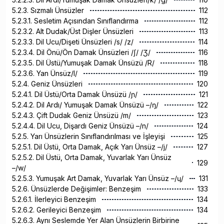
5.2.3. Sızmalı Ünsüzler
112
5.2.3.1. Sesletim Açısından Sınıflandırma
112
5.2.3.2. Alt Dudak/Üst Dişler Ünsüzleri
113
5.2.3.3. Dil Ucu/Dişeti Ünsüzleri /s/ /z/
114
5.2.3.4. Dil Önü/Ön Damak Ünsüzleri /ʃ/ /Ʒ/
116
5.2.3.5. Dil Üstü/Yumuşak Damak Ünsüzü /R/
118
5.2.3.6. Yan Ünsüz/l/
119
5.2.4. Geniz Ünsüzleri
120
5.2.4.1. Dil Üstü/Orta Damak Ünsüzü /ɲ/
121
5.2.4.2. Dil Ardı/ Yumuşak Damak Ünsüzü –/ŋ/
122
5.2.4.3. Çift Dudak Geniz Ünsüzü /m/
123
5.2.4.4. Dil Ucu, Dişardı Geniz Ünsüzü –/n/
124
5.2.5. Yarı Ünsüzlerin Sınıflandırılması ve İşleyişi
125
5.2.5.1. Dil Üstü, Orta Damak, Açık Yarı Ünsüz –/j/
127
5.2.5.2. Dil Üstü, Orta Damak, Yuvarlak Yarı Ünsüz
129
–/w/
5.2.5.3. Yumuşak Art Damak, Yuvarlak Yarı Ünsüz –/ɥ/
131
5.2.6. Ünsüzlerde Değişimler: Benzeşim
133
5.2.6.1. İlerleyici Benzeşim
134
5.2.6.2. Gerileyici Benzeşim
134
5.2.6.3. Aynı Seslemde Yer Alan Ünsüzlerin Birbirine