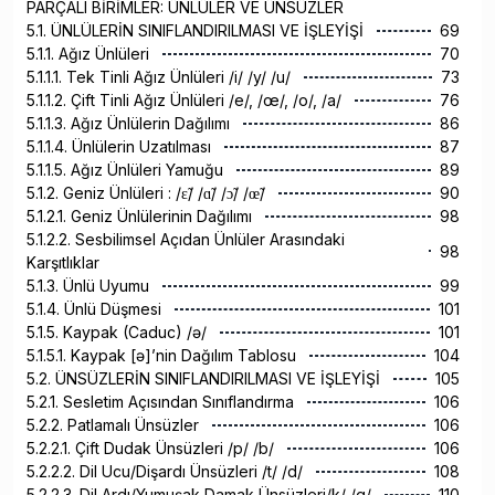
PARÇALI BİRİMLER: ÜNLÜLER VE ÜNSÜZLER
5.1. ÜNLÜLERİN SINIFLANDIRILMASI VE İŞLEYİŞİ
69
5.1.1. Ağız Ünlüleri
70
5.1.1.1. Tek Tinli Ağız Ünlüleri /i/ /y/ /u/
73
5.1.1.2. Çift Tinli Ağız Ünlüleri /e/, /œ/, /o/, /a/
76
5.1.1.3. Ağız Ünlülerin Dağılımı
86
5.1.1.4. Ünlülerin Uzatılması
87
5.1.1.5. Ağız Ünlüleri Yamuğu
89
5.1.2. Geniz Ünlüleri : /ɛ̃/ /ɑ̃/ /ɔ̃/ /œ̃/
90
5.1.2.1. Geniz Ünlülerinin Dağılımı
98
5.1.2.2. Sesbilimsel Açıdan Ünlüler Arasındaki
98
Karşıtlıklar
5.1.3. Ünlü Uyumu
99
5.1.4. Ünlü Düşmesi
101
5.1.5. Kaypak (Caduc) /ə/
101
5.1.5.1. Kaypak [ə]’nin Dağılım Tablosu
104
5.2. ÜNSÜZLERİN SINIFLANDIRILMASI VE İŞLEYİŞİ
105
5.2.1. Sesletim Açısından Sınıflandırma
106
5.2.2. Patlamalı Ünsüzler
106
5.2.2.1. Çift Dudak Ünsüzleri /p/ /b/
106
5.2.2.2. Dil Ucu/Dişardı Ünsüzleri /t/ /d/
108
5.2.2.3. Dil Ardı/Yumuşak Damak Ünsüzleri/k/ /g/
110