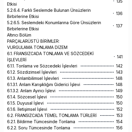
135
Etkisi
5.2.6.4. Farklı Seslemde Bulunan Ünsüzlerin
136
Birbirlerine Etkisi
5.2.6.5. Seslemdeki Konumlarına Göre Ünsüzlerin
137
Birbirlerine Etkisi
Altıncı Bölüm
PARÇALARÜSTÜ BİRİMLER:
VURGULAMA TONLAMA DİZEM
6.1. FRANSIZCADA TONLAMA VE SÖZCEDEKİ
141
İŞLEVLERİ
6.1.1. Tonlama ve Sözcedeki İşlevleri
142
6.1.2. Sözdizimsel İşlevleri
143
6.1.3. Anlambilimsel İşlevleri
148
6.1.3.1. Anlam Karışıklığını Giderici İşlevi
148
6.1.3.2. Anlam Ayırıcı İşlevi
149
6.1.4. Sözcesel İşlevi
150
6.1.5. Duyusal İşlevi
150
6.1.6. İletişimsel İşlevi
152
6.2. FRANSIZCADA TEMEL TONLAMA TÜRLERİ
153
6.2.1. Bildirme Tümcesinde Tonlama
154
6.2.2. Soru Tümcesinde Tonlama
156