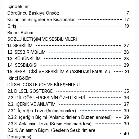
İçindekiler
Dördüncü Baskıya Önsöz
7
Kullanılan Simgeler ve Kısaltmalar
17
Giriş
19
Birinci Bölüm
SÖZLÜ İLETİŞİM VE SESBİLİMLERİ
1.1. SESBİLİM
27
1.2. SESBİRİMBİLİM
28
1.3. BÜRÜNBİLİM
28
1.4. SESBİLGİSİ
29
1.5. SESBİLGİSİ VE SESBİLİM ARASINDAKİ FARKLAR
31
İkinci Bölüm
DİLSEL GÖSTERGE VE BİLEŞENLERİ
2.1. DİLSEL GÖSTERGE
35
2.2. DİL GÖSTERGESİNİN ÖZELLİKLERİ
36
2.3. İÇERİK VE ANLATIM
37
2.3.1. İçeriğin Tözü (Anlambirimler)
39
2.3.2. İçeriğin Biçimi (Anlambirimlerin Düzenlenmesi)
39
2.3.3. Anlatımın Tözü (Sesin Hammaddesi)
39
2.3.4. Anlatımın Biçimi (Seslerin Sesbirimlere
40
Dönüşmesi)