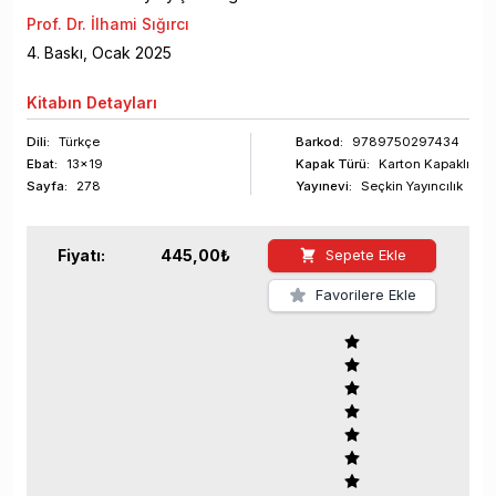
Prof. Dr. İlhami Sığırcı
4
. Baskı,
Ocak
2025
Kitabın
Detayları
Dili:
Türkçe
Barkod
:
9789750297434
Ebat:
13x19
Kapak Türü:
Karton Kapaklı
Sayfa
:
278
Yayınevi:
Seçkin Yayıncılık
Fiyatı:
445,00
₺
Sepete Ekle
Favorilere Ekle