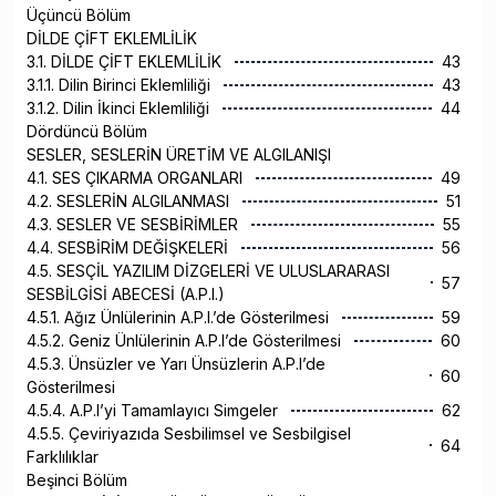
Üçüncü Bölüm
DİLDE ÇİFT EKLEMLİLİK
3.1. DİLDE ÇİFT EKLEMLİLİK
43
3.1.1. Dilin Birinci Eklemliliği
43
3.1.2. Dilin İkinci Eklemliliği
44
Dördüncü Bölüm
SESLER, SESLERİN ÜRETİM VE ALGILANIŞI
4.1. SES ÇIKARMA ORGANLARI
49
4.2. SESLERİN ALGILANMASI
51
4.3. SESLER VE SESBİRİMLER
55
4.4. SESBİRİM DEĞİŞKELERİ
56
4.5. SESÇİL YAZILIM DİZGELERİ VE ULUSLARARASI
57
SESBİLGİSİ ABECESİ (A.P.I.)
4.5.1. Ağız Ünlülerinin A.P.I.’de Gösterilmesi
59
4.5.2. Geniz Ünlülerinin A.P.I’de Gösterilmesi
60
4.5.3. Ünsüzler ve Yarı Ünsüzlerin A.P.I’de
60
Gösterilmesi
4.5.4. A.P.I’yi Tamamlayıcı Simgeler
62
4.5.5. Çeviriyazıda Sesbilimsel ve Sesbilgisel
64
Farklılıklar
Beşinci Bölüm