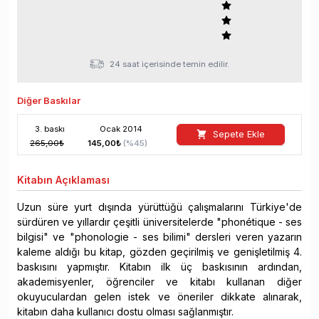
24 saat içerisinde temin edilir.
Diğer Baskılar
3
. baskı
Ocak
2014
Sepete Ekle
265,00
₺
145,00
₺
(%
45
)
Kitabın
Açıklaması
Uzun süre yurt dışında yürüttüğü çalışmalarını Türkiye'de
sürdüren ve yıllardır çeşitli üniversitelerde "phonétique - ses
bilgisi" ve "phonologie - ses bilimi" dersleri veren yazarın
kaleme aldığı bu kitap, gözden geçirilmiş ve genişletilmiş 4.
baskısını yapmıştır. Kitabın ilk üç baskısının ardından,
akademisyenler, öğrenciler ve kitabı kullanan diğer
okuyuculardan gelen istek ve öneriler dikkate alınarak,
kitabın daha kullanıcı dostu olması sağlanmıştır.