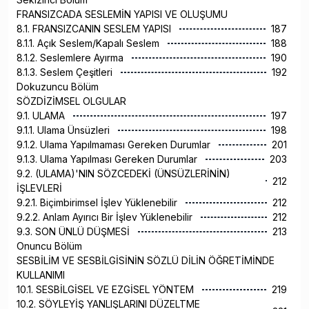
FRANSIZCADA SESLEMİN YAPISI VE OLUŞUMU
8.1. FRANSIZCANIN SESLEM YAPISI
187
8.1.1. Açık Seslem/Kapalı Seslem
188
8.1.2. Seslemlere Ayırma
190
8.1.3. Seslem Çeşitleri
192
Dokuzuncu Bölüm
SÖZDİZİMSEL OLGULAR
9.1. ULAMA
197
9.1.1. Ulama Ünsüzleri
198
9.1.2. Ulama Yapılmaması Gereken Durumlar
201
9.1.3. Ulama Yapılması Gereken Durumlar
203
9.2. (ULAMA)'NIN SÖZCEDEKİ (ÜNSÜZLERİNİN)
212
İŞLEVLERİ
9.2.1. Biçimbirimsel İşlev Yüklenebilir
212
9.2.2. Anlam Ayırıcı Bir İşlev Yüklenebilir
212
9.3. SON ÜNLÜ DÜŞMESİ
213
Onuncu Bölüm
SESBİLİM VE SESBİLGİSİNİN SÖZLÜ DİLİN ÖĞRETİMİNDE
KULLANIMI
10.1. SESBİLGİSEL VE EZGİSEL YÖNTEM
219
10.2. SÖYLEYİŞ YANLIŞLARINI DÜZELTME