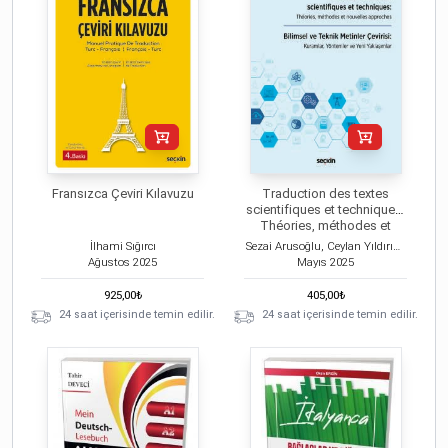
Fransızca Çeviri Kılavuzu
Traduction des textes
scientifiques et techniques:
Théories, méthodes et
nouvelles approches
İlhami Sığırcı
Sezai Arusoğlu, Ceylan Yıldırım Yaşar
Ağustos
2025
Mayıs
2025
925,00
₺
405,00
₺
24 saat içerisinde temin edilir.
24 saat içerisinde temin edilir.