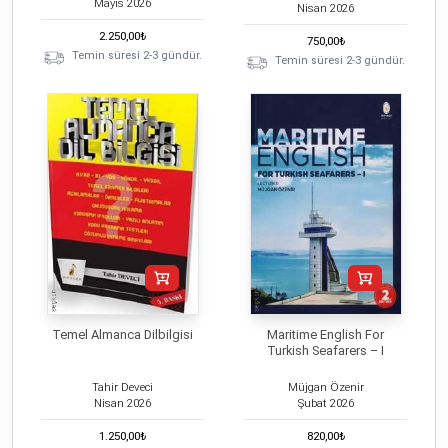
Mayıs
2026
Nisan
2026
2.250,00
₺
750,00
₺
Temin süresi 2-3 gündür.
Temin süresi 2-3 gündür.
Temel Almanca Dilbilgisi
Maritime English For
Turkish Seafarers – I
Tahir Deveci
Müjgan Özenir
Nisan
2026
Şubat
2026
1.250,00
₺
820,00
₺