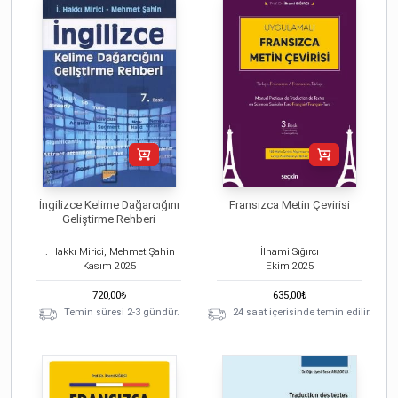
İngilizce Kelime Dağarcığını
Fransızca Metin Çevirisi
Geliştirme Rehberi
İ. Hakkı Mirici, Mehmet Şahin
İlhami Sığırcı
Kasım
2025
Ekim
2025
720,00
₺
635,00
₺
Temin süresi 2-3 gündür.
24 saat içerisinde temin edilir.