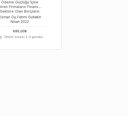
Ödeme Güçlüğü İçine
iren Firmaların Finansal
Sektöre Olan Borçların
Yapılandırılması
Osman Oy, Fehmi Gültekin
Nisan
2022
695,00
₺
Temin süresi 2-3 gündür.