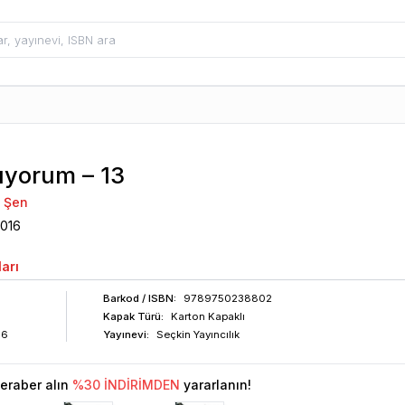
yorum – 13
n Şen
016
arı
Barkod
/ ISBN
:
9789750238802
Kapak Türü:
Karton Kapaklı
76
Yayınevi:
Seçkin Yayıncılık
eraber alın
%
30
İNDİRİMDEN
yararlanın!