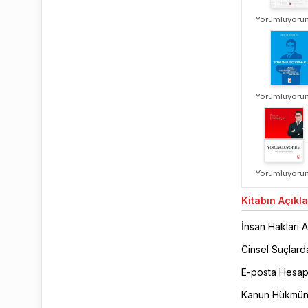
Yorumluyorum
Yorumluyorum
Yorumluyoru
Kitabın
Açıkl
İnsan Hakları A
Cinsel Suçlard
E-posta Hesapl
Kanun Hükmünd