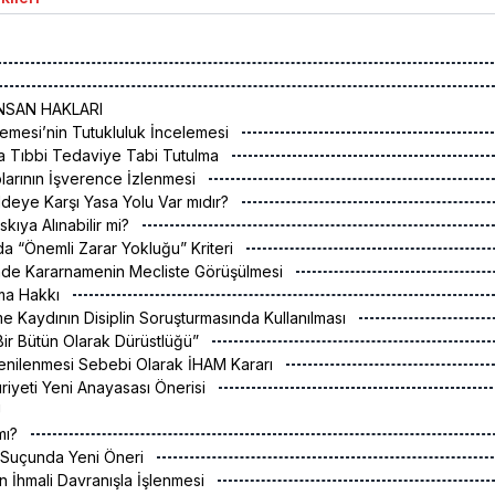
NSAN HAKLARI
mesi’nin Tutukluluk İncelemesi
da Tıbbi Tedaviye Tabi Tutulma
larının İşverence İzlenmesi
deye Karşı Yasa Yolu Var mıdır?
skıya Alınabilir mi?
da “Önemli Zarar Yokluğu” Kriteri
e Kararnamenin Mecliste Görüşülmesi
ma Hakkı
e Kaydının Disiplin Soruşturmasında Kullanılması
Bir Bütün Olarak Dürüstlüğü”
Yenilenmesi Sebebi Olarak İHAM Kararı
iyeti Yeni Anayasası Önerisi
U
 mı?
r Suçunda Yeni Öneri
ın İhmali Davranışla İşlenmesi