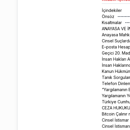
İçindekiler
Önsöz
Kısaltmalar
ANAYASA VE İ
Anayasa Mahke
Cinsel Suçlar
E–posta Hesap
Geçici 20. Mad
İnsan Hakları A
İnsan Hakların
Kanun Hükmünd
Tanık Sorgula
Telefon Dinlem
“Yargılamanın 
Yargılamanın 
Türkiye Cumhur
CEZA HUKUK
Bitcoin Çalınır
Cinsel İstisma
Cinsel İstismar