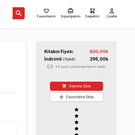
Favorilerim
Siparişlerim
Sepetim
Üyelik
Kitabın
Fiyatı:
820,00
₺
İndirimli
:
295,00
₺
(%
64
)
24 saat içerisinde temin edilir.
Sepete Ekle
Favorilere Ekle