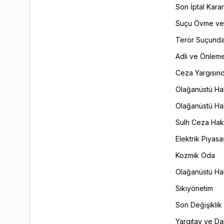
Son İptal Kara
Suçu Övme ve 
Terör Suçunda 
Adli ve Önleme
Ceza Yargısınd
Olağanüstü Hal
Olağanüstü Ha
Sulh Ceza Hak
Elektrik Piyas
Kozmik Oda
Olağanüstü Hal 
Sıkıyönetim
Son Değişiklik
Yargıtay ve Da