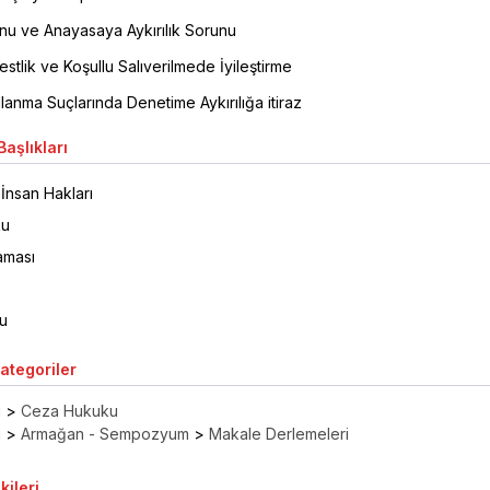
nu ve Anayasaya Aykırılık Sorunu
stlik ve Koşullu Salıverilmede İyileştirme
lanma Suçlarında Denetime Aykırılığa itiraz
aşlıkları
İnsan Hakları
ku
aması
u
Kategoriler
ı
>
Ceza Hukuku
ı
>
Armağan - Sempozyum
>
Makale Derlemeleri
kileri