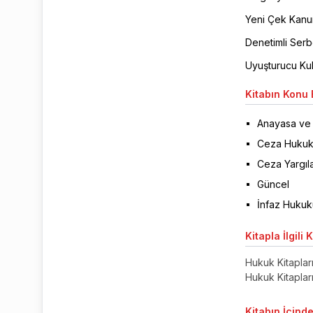
Yeni Çek Kanu
Denetimli Serbe
Uyuşturucu Kul
Kitabın
Konu B
Anayasa ve 
Ceza Huku
Ceza Yargıl
Güncel
İnfaz Hukuk
Kitapla
İlgili 
Hukuk Kitaplar
Hukuk Kitaplar
Kitabın
İçinde