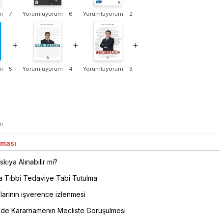
 – 7
Yorumluyorum – 6
Yorumluyorum – 2
+
+
+
 – 5
Yorumluyorum – 4
Yorumluyorum – 3
m
aması
skıya Alınabilir mi?
a Tıbbi Tedaviye Tabi Tutulma
arının işverence izlenmesi
e Kararnamenin Mecliste Görüşülmesi