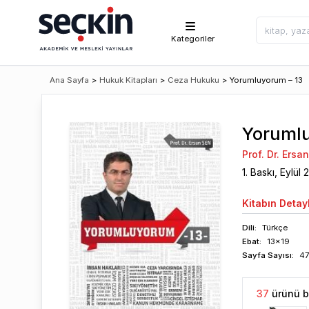
Kategoriler
Ana Sayfa
>
Hukuk Kitapları
>
Ceza Hukuku
>
Yorumluyorum – 13
Yorumlu
Prof. Dr. Ersa
1
. Baskı,
Eylül
2
Kitabın
Detayl
Dili:
Türkçe
Ebat:
13x19
Sayfa
Sayısı
:
4
37
ürünü b