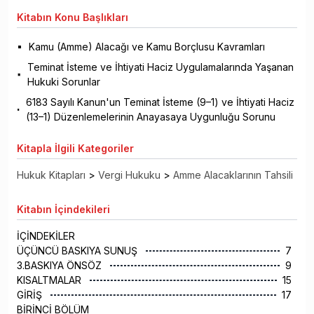
Kitabın
Konu Başlıkları
Kamu (Amme) Alacağı ve Kamu Borçlusu Kavramları
Teminat İsteme ve İhtiyati Haciz Uygulamalarında Yaşanan
Hukuki Sorunlar
6183 Sayılı Kanun'un Teminat İsteme (9–1) ve İhtiyati Haciz
(13–1) Düzenlemelerinin Anayasaya Uygunluğu Sorunu
Kitapla
İlgili Kategoriler
Hukuk Kitapları
>
Vergi Hukuku
>
Amme Alacaklarının Tahsili
Kitabın
İçindekileri
İÇİNDEKİLER
ÜÇÜNCÜ BASKIYA SUNUŞ
7
3.BASKIYA ÖNSÖZ
9
KISALTMALAR
15
GİRİŞ
17
BİRİNCİ BÖLÜM