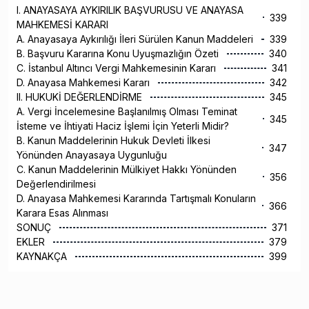
I. ANAYASAYA AYKIRILIK BAŞVURUSU VE ANAYASA
339
MAHKEMESİ KARARI
A. Anayasaya Aykırılığı İleri Sürülen Kanun Maddeleri
339
B. Başvuru Kararına Konu Uyuşmazlığın Özeti
340
C. İstanbul Altıncı Vergi Mahkemesinin Kararı
341
D. Anayasa Mahkemesi Kararı
342
II. HUKUKİ DEĞERLENDİRME
345
A. Vergi İncelemesine Başlanılmış Olması Teminat
345
İsteme ve İhtiyati Haciz İşlemi İçin Yeterli Midir?
B. Kanun Maddelerinin Hukuk Devleti İlkesi
347
Yönünden Anayasaya Uygunluğu
C. Kanun Maddelerinin Mülkiyet Hakkı Yönünden
356
Değerlendirilmesi
D. Anayasa Mahkemesi Kararında Tartışmalı Konuların
366
Karara Esas Alınması
SONUÇ
371
EKLER
379
KAYNAKÇA
399