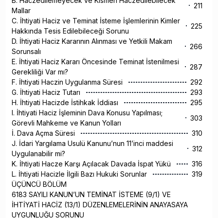
B. Haczedilemeyecek ve Kısmen Haczedilebilecek
211
Mallar
C. İhtiyati Haciz ve Teminat İsteme İşlemlerinin Kimler
225
Hakkında Tesis Edilebileceği Sorunu
D. İhtiyati Haciz Kararının Alınması ve Yetkili Makam
266
Sorunsalı
E. İhtiyati Haciz Kararı Öncesinde Teminat İstenilmesi
287
Gerekliliği Var mı?
F. İhtiyati Haczin Uygulanma Süresi
292
G. İhtiyati Haciz Tutarı
293
H. İhtiyati Hacizde İstihkak İddiası
295
I. İhtiyati Haciz İşleminin Dava Konusu Yapılması;
303
Görevli Mahkeme ve Kanun Yolları
İ. Dava Açma Süresi
310
J. İdari Yargılama Usulü Kanunu’nun 11’inci maddesi
312
Uygulanabilir mi?
K. İhtiyati Hacze Karşı Açılacak Davada İspat Yükü
316
L. İhtiyati Hacizle İlgili Bazı Hukuki Sorunlar
319
ÜÇÜNCÜ BÖLÜM
6183 SAYILI KANUN’UN TEMİNAT İSTEME (9/1) VE
İHTİYATİ HACİZ (13/1) DÜZENLEMELERİNİN ANAYASAYA
UYGUNLUĞU SORUNU