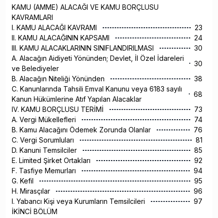
KAMU (AMME) ALACAĞI VE KAMU BORÇLUSU
KAVRAMLARI
I. KAMU ALACAĞI KAVRAMI
23
II. KAMU ALACAĞININ KAPSAMI
24
III. KAMU ALACAKLARININ SINIFLANDIRILMASI
30
A. Alacağın Aidiyeti Yönünden; Devlet, İl Özel İdareleri
30
ve Belediyeler
B. Alacağın Niteliği Yönünden
38
C. Kanunlarında Tahsili Emval Kanunu veya 6183 sayılı
68
Kanun Hükümlerine Atıf Yapılan Alacaklar
IV. KAMU BORÇLUSU TERİMİ
73
A. Vergi Mükellefleri
74
B. Kamu Alacağını Ödemek Zorunda Olanlar
76
C. Vergi Sorumluları
81
D. Kanuni Temsilciler
85
E. Limited Şirket Ortakları
92
F. Tasfiye Memurları
94
G. Kefil
95
H. Mirasçılar
96
I. Yabancı Kişi veya Kurumların Temsilcileri
97
İKİNCİ BÖLÜM