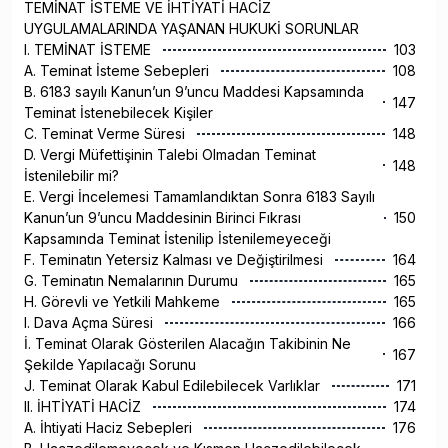
TEMİNAT İSTEME VE İHTİYATİ HACİZ
UYGULAMALARINDA YAŞANAN HUKUKİ SORUNLAR
I. TEMİNAT İSTEME
103
A. Teminat İsteme Sebepleri
108
B. 6183 sayılı Kanun’un 9’uncu Maddesi Kapsamında
147
Teminat İstenebilecek Kişiler
C. Teminat Verme Süresi
148
D. Vergi Müfettişinin Talebi Olmadan Teminat
148
İstenilebilir mi?
E. Vergi İncelemesi Tamamlandıktan Sonra 6183 Sayılı
Kanun’un 9’uncu Maddesinin Birinci Fıkrası
150
Kapsamında Teminat İstenilip İstenilemeyeceği
F. Teminatın Yetersiz Kalması ve Değiştirilmesi
164
G. Teminatın Nemalarının Durumu
165
H. Görevli ve Yetkili Mahkeme
165
I. Dava Açma Süresi
166
İ. Teminat Olarak Gösterilen Alacağın Takibinin Ne
167
Şekilde Yapılacağı Sorunu
J. Teminat Olarak Kabul Edilebilecek Varlıklar
171
II. İHTİYATİ HACİZ
174
A. İhtiyati Haciz Sebepleri
176