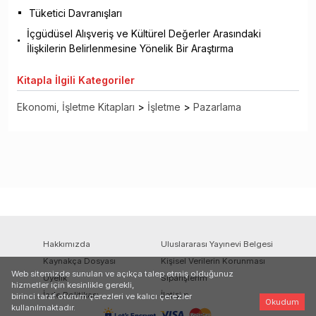
Tüketici Davranışları
İçgüdüsel Alışveriş ve Kültürel Değerler Arasındaki
İlişkilerin Belirlenmesine Yönelik Bir Araştırma
Kitapla
İlgili Kategoriler
Ekonomi, İşletme Kitapları
>
İşletme
>
Pazarlama
Hakkımızda
Uluslararası Yayınevi Belgesi
Kaynakça Dosyası
Kişisel Verilerin Korunması
Web sitemizde sunulan ve açıkça talep etmiş olduğunuz
Üyelik
Siparişlerim
hizmetler için kesinlikle gerekli,
İade Politikası
İletişim
birinci taraf oturum çerezleri ve kalıcı çerezler
Okudum
kullanılmaktadır.