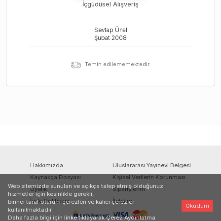
İçgüdüsel Alışveriş
Sevtap Ünal
Şubat
2008
Temin edilememektedir.
Hakkımızda
Uluslararası Yayınevi Belgesi
Kaynakça Dosyası
Kişisel Verilerin Korunması
Web sitemizde sunulan ve açıkça talep etmiş olduğunuz
Üyelik
Siparişlerim
hizmetler için kesinlikle gerekli,
İade Politikası
İletişim
birinci taraf oturum çerezleri ve kalıcı çerezler
Okudum
kullanılmaktadır.
Daha fazla bilgi için
linke
tıklayarak Çerez Aydınlatma