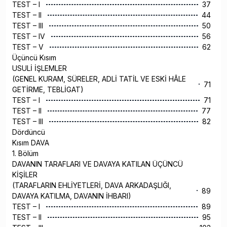
TEST – I
37
TEST – II
44
TEST – III
50
TEST – IV
56
TEST – V
62
Üçüncü Kısım
USULİ İŞLEMLER
(GENEL KURAM, SÜRELER, ADLİ TATİL VE ESKİ HÂLE
71
GETİRME, TEBLİGAT)
TEST – I
71
TEST – II
77
TEST – III
82
Dördüncü
Kısım DAVA
1. Bölüm
DAVANIN TARAFLARI VE DAVAYA KATILAN ÜÇÜNCÜ
KİŞİLER
(TARAFLARIN EHLİYETLERİ, DAVA ARKADAŞLIĞI,
89
DAVAYA KATILMA, DAVANIN İHBARI)
TEST – I
89
TEST – II
95