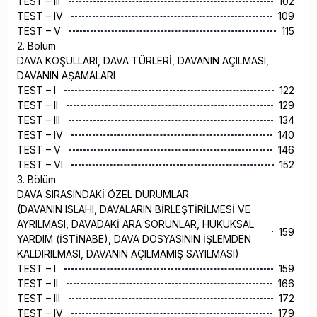
TEST – III
102
TEST – IV
109
TEST – V
115
2. Bölüm
DAVA KOŞULLARI, DAVA TÜRLERİ, DAVANIN AÇILMASI,
DAVANIN AŞAMALARI
TEST – I
122
TEST – II
129
TEST – III
134
TEST – IV
140
TEST – V
146
TEST – VI
152
3. Bölüm
DAVA SIRASINDAKİ ÖZEL DURUMLAR
(DAVANIN ISLAHI, DAVALARIN BİRLEŞTİRİLMESİ VE
AYRILMASI, DAVADAKİ ARA SORUNLAR, HUKUKSAL
159
YARDIM (İSTİNABE), DAVA DOSYASININ İŞLEMDEN
KALDIRILMASI, DAVANIN AÇILMAMIŞ SAYILMASI)
TEST – I
159
TEST – II
166
TEST – III
172
TEST – IV
179