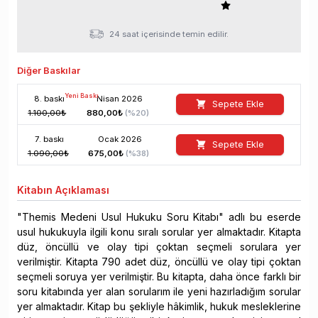
24 saat içerisinde temin edilir.
Diğer Baskılar
Yeni Baskı
8
. baskı
Nisan
2026
Sepete Ekle
1.100,00
₺
880,00
₺
(%
20
)
7
. baskı
Ocak
2026
Sepete Ekle
1.090,00
₺
675,00
₺
(%
38
)
Kitabın
Açıklaması
"Themis Medeni Usul Hukuku Soru Kitabı" adlı bu eserde
usul hukukuyla ilgili konu sıralı sorular yer almaktadır. Kitapta
düz, öncüllü ve olay tipi çoktan seçmeli sorulara yer
verilmiştir. Kitapta 790 adet düz, öncüllü ve olay tipi çoktan
seçmeli soruya yer verilmiştir. Bu kitapta, daha önce farklı bir
soru kitabında yer alan sorularım ile yeni hazırladığım sorular
yer almaktadır. Kitap bu şekliyle hâkimlik, hukuk mesleklerine