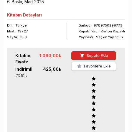
6
. Baskı,
Mart
2025
Kitabın
Detayları
Dili:
Türkçe
Barkod
:
9789750299773
Ebat:
19x27
Kapak Türü:
Karton Kapaklı
Sayfa
:
350
Yayınevi:
Seçkin Yayıncılık
Kitabın
1.090,00
₺
Sepete Ekle
Fiyatı:
Favorilere Ekle
İndirimli
425,00
₺
:
(%
61
)