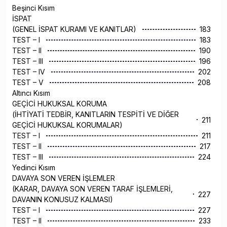
Beşinci Kısım
İSPAT
(GENEL İSPAT KURAMI VE KANITLAR)
183
TEST – I
183
TEST – II
190
TEST – III
196
TEST – IV
202
TEST – V
208
Altıncı Kısım
GEÇİCİ HUKUKSAL KORUMA
(İHTİYATİ TEDBİR, KANITLARIN TESPİTİ VE DİĞER
211
GEÇİCİ HUKUKSAL KORUMALAR)
TEST – I
211
TEST – II
217
TEST – III
224
Yedinci Kısım
DAVAYA SON VEREN İŞLEMLER
(KARAR, DAVAYA SON VEREN TARAF İŞLEMLERİ,
227
DAVANIN KONUSUZ KALMASI)
TEST – I
227
TEST – II
233