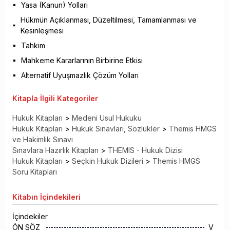
Yasa (Kanun) Yolları
Hükmün Açıklanması, Düzeltilmesi, Tamamlanması ve
Kesinleşmesi
Tahkim
Mahkeme Kararlarının Birbirine Etkisi
Alternatif Uyuşmazlık Çözüm Yolları
Kitapla
İlgili Kategoriler
Hukuk Kitapları
>
Medeni Usul Hukuku
Hukuk Kitapları
>
Hukuk Sınavları, Sözlükler
>
Themis HMGS
ve Hakimlik Sınavı
Sınavlara Hazırlık Kitapları
>
THEMIS - Hukuk Dizisi
Hukuk Kitapları
>
Seçkin Hukuk Dizileri
>
Themis HMGS
Soru Kitapları
Kitabın
İçindekileri
İçindekiler
ÖN SÖZ
V