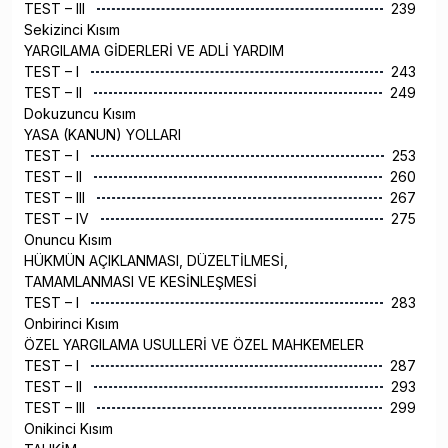
TEST – III
239
Sekizinci Kısım
YARGILAMA GİDERLERİ VE ADLİ YARDIM
TEST – I
243
TEST – II
249
Dokuzuncu Kısım
YASA (KANUN) YOLLARI
TEST – I
253
TEST – II
260
TEST – III
267
TEST – IV
275
Onuncu Kısım
HÜKMÜN AÇIKLANMASI, DÜZELTİLMESİ,
TAMAMLANMASI VE KESİNLEŞMESİ
TEST – I
283
Onbirinci Kısım
ÖZEL YARGILAMA USULLERİ VE ÖZEL MAHKEMELER
TEST – I
287
TEST – II
293
TEST – III
299
Onikinci Kısım