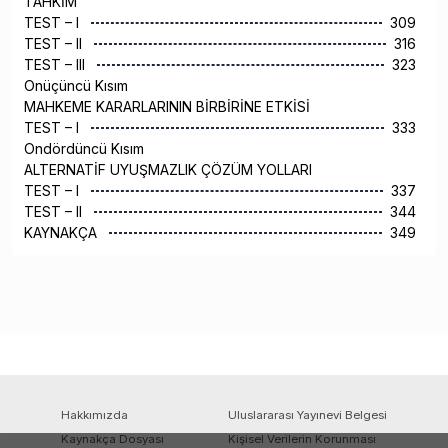
TAHKİM
TEST – I
309
TEST – II
316
TEST – III
323
Onüçüncü Kısım
MAHKEME KARARLARININ BİRBİRİNE ETKİSİ
TEST – I
333
Ondördüncü Kısım
ALTERNATİF UYUŞMAZLIK ÇÖZÜM YOLLARI
TEST – I
337
TEST – II
344
KAYNAKÇA
349
Hakkımızda
Uluslararası Yayınevi Belgesi
Kaynakça Dosyası
Kişisel Verilerin Korunması