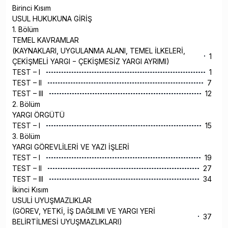
Birinci Kısım
USUL HUKUKUNA GİRİŞ
1. Bölüm
TEMEL KAVRAMLAR
(KAYNAKLARI, UYGULANMA ALANI, TEMEL İLKELERİ,
1
ÇEKİŞMELİ YARGI − ÇEKİŞMESİZ YARGI AYRIMI)
TEST – I
1
TEST – II
7
TEST – III
12
2. Bölüm
YARGI ÖRGÜTÜ
TEST – I
15
3. Bölüm
YARGI GÖREVLİLERİ VE YAZI İŞLERİ
TEST – I
19
TEST – II
27
TEST – III
34
İkinci Kısım
USULİ UYUŞMAZLIKLAR
(GÖREV, YETKİ, İŞ DAĞILIMI VE YARGI YERİ
37
BELİRTİLMESİ UYUŞMAZLIKLARI)