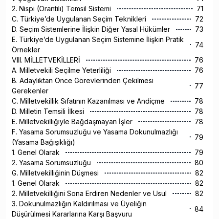
2. Nispi (Orantılı) Temsil Sistemi
71
C. Türkiye’de Uygulanan Seçim Teknikleri
72
D. Seçim Sistemlerine İlişkin Diğer Yasal Hükümler
73
E. Türkiye’de Uygulanan Seçim Sistemine İlişkin Pratik
74
Örnekler
VIII. MİLLETVEKİLLERİ
76
A. Milletvekili Seçilme Yeterliliği
76
B. Adaylıktan Önce Görevlerinden Çekilmesi
77
Gerekenler
C. Milletvekillik Sıfatının Kazanılması ve Andiçme
78
D. Milletin Temsili İlkesi
78
E. Milletvekilliğiyle Bağdaşmayan İşler
78
F. Yasama Sorumsuzluğu ve Yasama Dokunulmazlığı
79
(Yasama Bağışıklığı)
1. Genel Olarak
79
2. Yasama Sorumsuzluğu
80
G. Milletvekilliğinin Düşmesi
82
1. Genel Olarak
82
2. Milletvekilliğini Sona Erdiren Nedenler ve Usul
82
3. Dokunulmazlığın Kaldırılması ve Üyeliğin
84
Düşürülmesi Kararlarına Karşı Başvuru