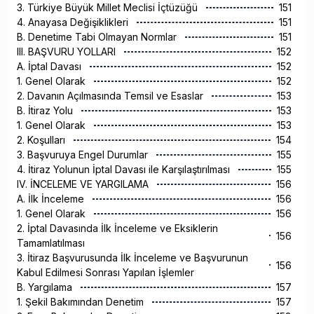
3. Türkiye Büyük Millet Meclisi İçtüzüğü
151
4. Anayasa Değişiklikleri
151
B. Denetime Tabi Olmayan Normlar
151
III. BAŞVURU YOLLARI
152
A. İptal Davası
152
1. Genel Olarak
152
2. Davanın Açılmasında Temsil ve Esaslar
153
B. İtiraz Yolu
153
1. Genel Olarak
153
2. Koşulları
154
3. Başvuruya Engel Durumlar
155
4. İtiraz Yolunun İptal Davası ile Karşılaştırılması
155
IV. İNCELEME VE YARGILAMA
156
A. İlk İnceleme
156
1. Genel Olarak
156
2. İptal Davasında İlk İnceleme ve Eksiklerin
156
Tamamlatılması
3. İtiraz Başvurusunda İlk İnceleme ve Başvurunun
156
Kabul Edilmesi Sonrası Yapılan İşlemler
B. Yargılama
157
1. Şekil Bakımından Denetim
157