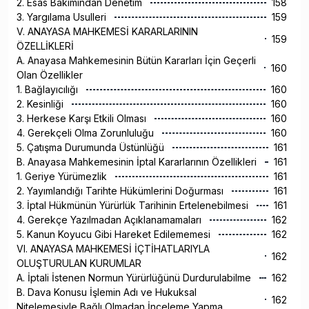
2. Esas Bakımından Denetim
158
3. Yargılama Usulleri
159
V. ANAYASA MAHKEMESİ KARARLARININ
159
ÖZELLİKLERİ
A. Anayasa Mahkemesinin Bütün Kararları İçin Geçerli
160
Olan Özellikler
1. Bağlayıcılığı
160
2. Kesinliği
160
3. Herkese Karşı Etkili Olması
160
4. Gerekçeli Olma Zorunluluğu
160
5. Çatışma Durumunda Üstünlüğü
161
B. Anayasa Mahkemesinin İptal Kararlarının Özellikleri
161
1. Geriye Yürümezlik
161
2. Yayımlandığı Tarihte Hükümlerini Doğurması
161
3. İptal Hükmünün Yürürlük Tarihinin Ertelenebilmesi
161
4. Gerekçe Yazılmadan Açıklanamamaları
162
5. Kanun Koyucu Gibi Hareket Edilememesi
162
VI. ANAYASA MAHKEMESİ İÇTİHATLARIYLA
162
OLUŞTURULAN KURUMLAR
A. İptali İstenen Normun Yürürlüğünü Durdurulabilme
162
B. Dava Konusu İşlemin Adı ve Hukuksal
162
Nitelemesiyle Bağlı Olmadan İnceleme Yapma