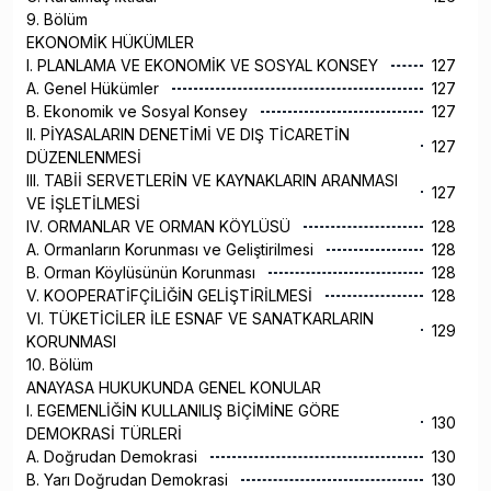
9. Bölüm
EKONOMİK HÜKÜMLER
I. PLANLAMA VE EKONOMİK VE SOSYAL KONSEY
127
A. Genel Hükümler
127
B. Ekonomik ve Sosyal Konsey
127
II. PİYASALARIN DENETİMİ VE DIŞ TİCARETİN
127
DÜZENLENMESİ
III. TABİİ SERVETLERİN VE KAYNAKLARIN ARANMASI
127
VE İŞLETİLMESİ
IV. ORMANLAR VE ORMAN KÖYLÜSÜ
128
A. Ormanların Korunması ve Geliştirilmesi
128
B. Orman Köylüsünün Korunması
128
V. KOOPERATİFÇİLİĞİN GELİŞTİRİLMESİ
128
VI. TÜKETİCİLER İLE ESNAF VE SANATKARLARIN
129
KORUNMASI
10. Bölüm
ANAYASA HUKUKUNDA GENEL KONULAR
I. EGEMENLİĞİN KULLANILIŞ BİÇİMİNE GÖRE
130
DEMOKRASİ TÜRLERİ
A. Doğrudan Demokrasi
130
B. Yarı Doğrudan Demokrasi
130