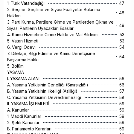
1. Türk Vatandaşlığı
47
2. Seçme, Seçilme ve Siyasi Faaliyette Bulunma
48
Hakları
3. Parti Kurma, Partilere Girme ve Partilerden Çıkma ve
49
Siyasi Partilerin Uyacakları Esaslar
4. Kamu Hizmetine Girme Hakkı ve Mal Bildirimi
53
5. Vatan Hizmeti
53
6. Vergi Ödevi
54
7. Dilekçe, Bilgi Edinme ve Kamu Denetçisine
54
Başvurma Hakkı
5. Bölüm
YASAMA
I. YASAMA ALANI
56
A. Yasama Yetkisinin Genelliği (Sınırsızlığı)
56
B. Yasama Yetkisinin İlkelliği (Asliliği)
57
C. Yasama Yetkisinin Devredilemezliği
58
II. YASAMA İŞLEMLERİ
59
A. Kanunlar
59
1. Maddi Kanunlar
59
2. Şekli Kanunlar
59
B. Parlamento Kararları
59