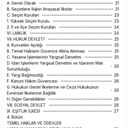
A. Genel Olarak
21
B. Seçimlere İlişkin Anayasal İlkeler
21
C. Seçim Kurulları
23
1. Yüksek Seçim Kurulu
23
2. İl ve İlçe Seçim Kurulları
24
VI. LAİKLİK
24
VII. HUKUK DEVLETİ
25
A. Kuvvetler Ayrılığı
25
B. Temel Hakların Güvence Altına Alınması
25
C. Yasama İşlemlerinin Yargısal Denetimi
25
D. İdari İşlemlerin Yargısal Denetimi ve İdarenin Mali
26
Sorumluluğu
E. Yargı Bağımsızlığı
26
F. Kanuni Hâkim Güvencesi
26
G. Hukukun Genel İlkelerine ve Ceza Hukukunun
26
Evrensel İlkelerine Bağlılık
H. Diğer Gereklilikler
26
VIII. SOSYAL DEVLET
26
IX. EŞİTLİK İLKESİ
27
4. Bölüm
TEMEL HAKLAR VE ÖDEVLER