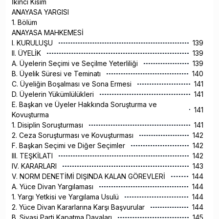
İkinci Kısım
ANAYASA YARGISI
1. Bölüm
ANAYASA MAHKEMESİ
I. KURULUŞU
139
II. ÜYELİK
139
A. Üyelerin Seçimi ve Seçilme Yeterliliği
139
B. Üyelik Süresi ve Teminatı
140
C. Üyeliğin Boşalması ve Sona Ermesi
141
D. Üyelerin Yükümlülükleri
141
E. Başkan ve Üyeler Hakkında Soruşturma ve
141
Kovuşturma
1. Disiplin Soruşturması
141
2. Ceza Soruşturması ve Kovuşturması
142
F. Başkan Seçimi ve Diğer Seçimler
142
III. TEŞKİLATI
142
IV. KARARLARI
143
V. NORM DENETİMİ DIŞINDA KALAN GÖREVLERİ
144
A. Yüce Divan Yargılaması
144
1. Yargı Yetkisi ve Yargılama Usulü
144
2. Yüce Divan Kararlarına Karşı Başvurular
144
B. Siyasi Parti Kapatma Davaları
145