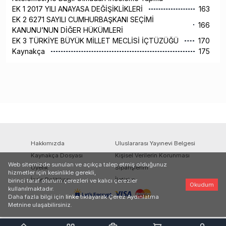
EK 1 2017 YILI ANAYASA DEĞİŞİKLİKLERİ
163
EK 2 6271 SAYILI CUMHURBAŞKANI SEÇİMİ
166
KANUNU’NUN DİĞER HÜKÜMLERİ
EK 3 TÜRKİYE BÜYÜK MİLLET MECLİSİ İÇTÜZÜĞÜ
170
Kaynakça
175
Hakkımızda
Uluslararası Yayınevi Belgesi
Kaynakça Dosyası
Kişisel Verilerin Korunması
Web sitemizde sunulan ve açıkça talep etmiş olduğunuz
Üyelik
Siparişlerim
hizmetler için kesinlikle gerekli,
İade Politikası
İletişim
birinci taraf oturum çerezleri ve kalıcı çerezler
Okudum
kullanılmaktadır.
Daha fazla bilgi için
linke
tıklayarak Çerez Aydınlatma
Metnine ulaşabilirsiniz.