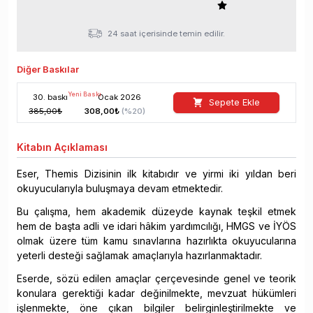
24 saat içerisinde temin edilir.
Diğer Baskılar
Yeni Baskı
30
. baskı
Ocak
2026
Sepete Ekle
385,00
₺
308,00
₺
(%
20
)
Kitabın
Açıklaması
Eser, Themis Dizisinin ilk kitabıdır ve yirmi iki yıldan beri
okuyucularıyla buluşmaya devam etmektedir.
Bu çalışma, hem akademik düzeyde kaynak teşkil etmek
hem de başta adli ve idari hâkim yardımcılığı, HMGS ve İYÖS
olmak üzere tüm kamu sınavlarına hazırlıkta okuyucularına
yeterli desteği sağlamak amaçlarıyla hazırlanmaktadır.
Eserde, sözü edilen amaçlar çerçevesinde genel ve teorik
konulara gerektiği kadar değinilmekte, mevzuat hükümleri
işlenmekte, öne çıkan bilgiler belirginleştirilmekte ve