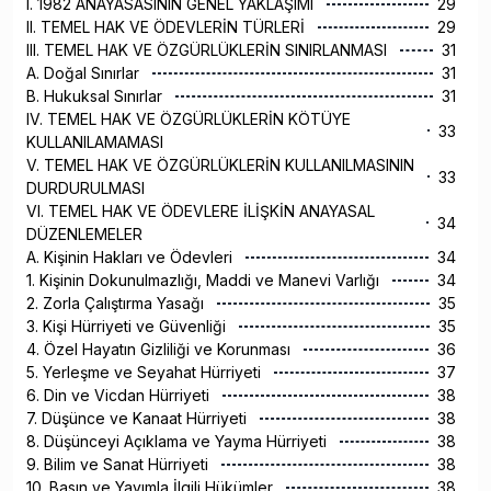
I. 1982 ANAYASASININ GENEL YAKLAŞIMI
29
II. TEMEL HAK VE ÖDEVLERİN TÜRLERİ
29
III. TEMEL HAK VE ÖZGÜRLÜKLERİN SINIRLANMASI
31
A. Doğal Sınırlar
31
B. Hukuksal Sınırlar
31
IV. TEMEL HAK VE ÖZGÜRLÜKLERİN KÖTÜYE
33
KULLANILAMAMASI
V. TEMEL HAK VE ÖZGÜRLÜKLERİN KULLANILMASININ
33
DURDURULMASI
VI. TEMEL HAK VE ÖDEVLERE İLİŞKİN ANAYASAL
34
DÜZENLEMELER
A. Kişinin Hakları ve Ödevleri
34
1. Kişinin Dokunulmazlığı, Maddi ve Manevi Varlığı
34
2. Zorla Çalıştırma Yasağı
35
3. Kişi Hürriyeti ve Güvenliği
35
4. Özel Hayatın Gizliliği ve Korunması
36
5. Yerleşme ve Seyahat Hürriyeti
37
6. Din ve Vicdan Hürriyeti
38
7. Düşünce ve Kanaat Hürriyeti
38
8. Düşünceyi Açıklama ve Yayma Hürriyeti
38
9. Bilim ve Sanat Hürriyeti
38
10. Basın ve Yayımla İlgili Hükümler
38