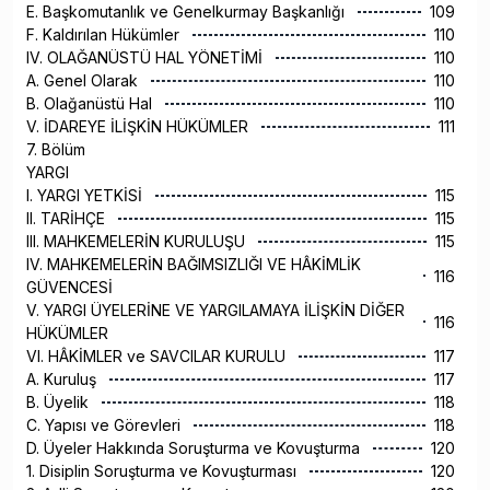
E. Başkomutanlık ve Genelkurmay Başkanlığı
109
F. Kaldırılan Hükümler
110
IV. OLAĞANÜSTÜ HAL YÖNETİMİ
110
A. Genel Olarak
110
B. Olağanüstü Hal
110
V. İDAREYE İLİŞKİN HÜKÜMLER
111
7. Bölüm
YARGI
I. YARGI YETKİSİ
115
II. TARİHÇE
115
III. MAHKEMELERİN KURULUŞU
115
IV. MAHKEMELERİN BAĞIMSIZLIĞI VE HÂKİMLİK
116
GÜVENCESİ
V. YARGI ÜYELERİNE VE YARGILAMAYA İLİŞKİN DİĞER
116
HÜKÜMLER
VI. HÂKİMLER ve SAVCILAR KURULU
117
A. Kuruluş
117
B. Üyelik
118
C. Yapısı ve Görevleri
118
D. Üyeler Hakkında Soruşturma ve Kovuşturma
120
1. Disiplin Soruşturma ve Kovuşturması
120