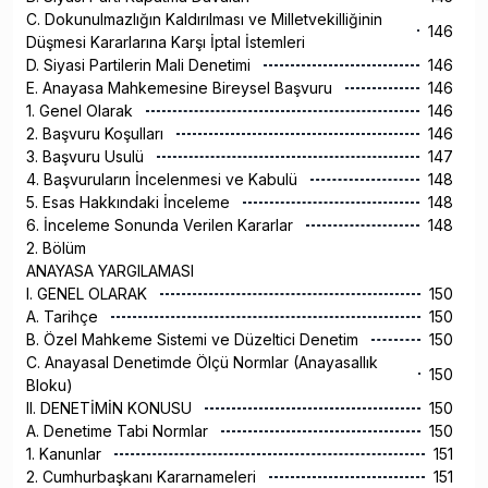
C. Dokunulmazlığın Kaldırılması ve Milletvekilliğinin
146
Düşmesi Kararlarına Karşı İptal İstemleri
D. Siyasi Partilerin Mali Denetimi
146
E. Anayasa Mahkemesine Bireysel Başvuru
146
1. Genel Olarak
146
2. Başvuru Koşulları
146
3. Başvuru Usulü
147
4. Başvuruların İncelenmesi ve Kabulü
148
5. Esas Hakkındaki İnceleme
148
6. İnceleme Sonunda Verilen Kararlar
148
2. Bölüm
ANAYASA YARGILAMASI
I. GENEL OLARAK
150
A. Tarihçe
150
B. Özel Mahkeme Sistemi ve Düzeltici Denetim
150
C. Anayasal Denetimde Ölçü Normlar (Anayasallık
150
Bloku)
II. DENETİMİN KONUSU
150
A. Denetime Tabi Normlar
150
1. Kanunlar
151
2. Cumhurbaşkanı Kararnameleri
151