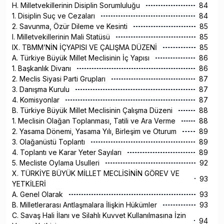
H. Milletvekillerinin Disiplin Sorumluluğu
84
1. Disiplin Suç ve Cezaları
84
2. Savunma, Özür Dileme ve Kesinti
85
I. Milletvekillerinin Mali Statüsü
85
IX. TBMM’NİN İÇYAPISI VE ÇALIŞMA DÜZENİ
85
A. Türkiye Büyük Millet Meclisinin İç Yapısı
86
1. Başkanlık Divanı
86
2. Meclis Siyasi Parti Grupları
87
3. Danışma Kurulu
87
4. Komisyonlar
87
B. Türkiye Büyük Millet Meclisinin Çalışma Düzeni
88
1. Meclisin Olağan Toplanması, Tatili ve Ara Verme
88
2. Yasama Dönemi, Yasama Yılı, Birleşim ve Oturum
89
3. Olağanüstü Toplantı
89
4. Toplantı ve Karar Yeter Sayıları
89
5. Mecliste Oylama Usulleri
92
X. TÜRKİYE BÜYÜK MİLLET MECLİSİNİN GÖREV VE
93
YETKİLERİ
A. Genel Olarak
93
B. Milletlerarası Antlaşmalara İlişkin Hükümler
93
C. Savaş Hali İlanı ve Silahlı Kuvvet Kullanılmasına İzin
94