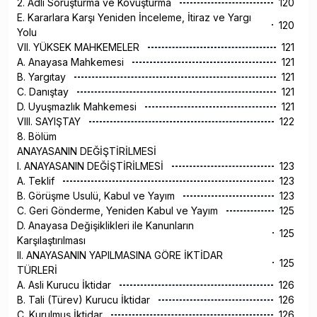
2. Adli Soruşturma ve Kovuşturma
120
E. Kararlara Karşı Yeniden İnceleme, İtiraz ve Yargı
120
Yolu
VII. YÜKSEK MAHKEMELER
121
A. Anayasa Mahkemesi
121
B. Yargıtay
121
C. Danıştay
121
D. Uyuşmazlık Mahkemesi
121
VIII. SAYIŞTAY
122
8. Bölüm
ANAYASANIN DEĞİŞTİRİLMESİ
I. ANAYASANIN DEĞİŞTİRİLMESİ
123
A. Teklif
123
B. Görüşme Usulü, Kabul ve Yayım
123
C. Geri Gönderme, Yeniden Kabul ve Yayım
125
D. Anayasa Değişiklikleri ile Kanunların
125
Karşılaştırılması
II. ANAYASANIN YAPILMASINA GÖRE İKTİDAR
125
TÜRLERİ
A. Asli Kurucu İktidar
126
B. Tali (Türev) Kurucu İktidar
126
C. Kurulmuş İktidar
126