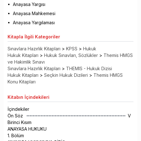
Anayasa Yargısı
Anayasa Mahkemesi
Anayasa Yargılaması
Kitapla
İlgili Kategoriler
Sınavlara Hazırlık Kitapları
>
KPSS
>
Hukuk
Hukuk Kitapları
>
Hukuk Sınavları, Sözlükler
>
Themis HMGS
ve Hakimlik Sınavı
Sınavlara Hazırlık Kitapları
>
THEMIS - Hukuk Dizisi
Hukuk Kitapları
>
Seçkin Hukuk Dizileri
>
Themis HMGS
Konu Kitapları
Kitabın
İçindekileri
İçindekiler
Ön Söz
V
Birinci Kısım
ANAYASA HUKUKU
1. Bölüm