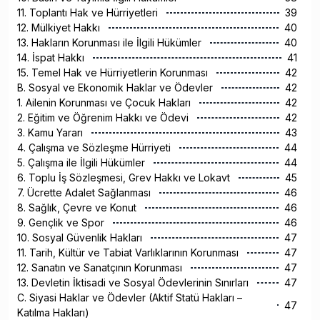
11. Toplantı Hak ve Hürriyetleri
39
12. Mülkiyet Hakkı
40
13. Hakların Korunması ile İlgili Hükümler
40
14. İspat Hakkı
41
15. Temel Hak ve Hürriyetlerin Korunması
42
B. Sosyal ve Ekonomik Haklar ve Ödevler
42
1. Ailenin Korunması ve Çocuk Hakları
42
2. Eğitim ve Öğrenim Hakkı ve Ödevi
42
3. Kamu Yararı
43
4. Çalışma ve Sözleşme Hürriyeti
44
5. Çalışma ile İlgili Hükümler
44
6. Toplu İş Sözleşmesi, Grev Hakkı ve Lokavt
45
7. Ücrette Adalet Sağlanması
46
8. Sağlık, Çevre ve Konut
46
9. Gençlik ve Spor
46
10. Sosyal Güvenlik Hakları
47
11. Tarih, Kültür ve Tabiat Varlıklarının Korunması
47
12. Sanatın ve Sanatçının Korunması
47
13. Devletin İktisadi ve Sosyal Ödevlerinin Sınırları
47
C. Siyasi Haklar ve Ödevler (Aktif Statü Hakları –
47
Katılma Hakları)