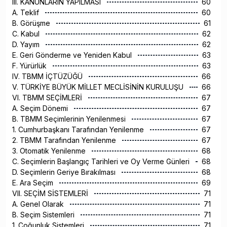
III. KANUNLARIN YAPILMASI
60
A. Teklif
60
B. Görüşme
61
C. Kabul
62
D. Yayım
62
E. Geri Gönderme ve Yeniden Kabul
63
F. Yürürlük
63
IV. TBMM İÇTÜZÜĞÜ
66
V. TÜRKİYE BÜYÜK MİLLET MECLİSİNİN KURULUŞU
66
VI. TBMM SEÇİMLERİ
67
A. Seçim Dönemi
67
B. TBMM Seçimlerinin Yenilenmesi
67
1. Cumhurbaşkanı Tarafından Yenilenme
67
2. TBMM Tarafından Yenilenme
67
3. Otomatik Yenilenme
68
C. Seçimlerin Başlangıç Tarihleri ve Oy Verme Günleri
68
D. Seçimlerin Geriye Bırakılması
68
E. Ara Seçim
69
VII. SEÇİM SİSTEMLERİ
71
A. Genel Olarak
71
B. Seçim Sistemleri
71
1. Çoğunluk Sistemleri
71