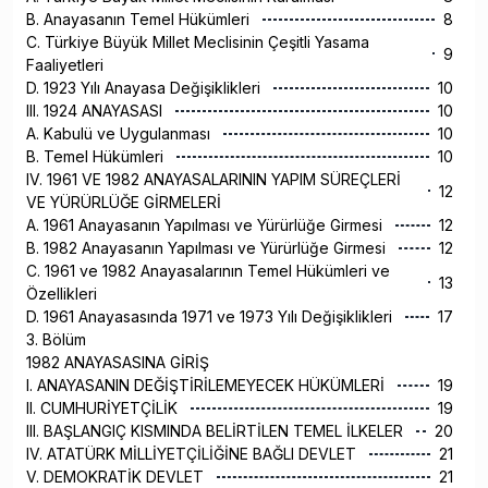
B. Anayasanın Temel Hükümleri
8
C. Türkiye Büyük Millet Meclisinin Çeşitli Yasama
9
Faaliyetleri
D. 1923 Yılı Anayasa Değişiklikleri
10
III. 1924 ANAYASASI
10
A. Kabulü ve Uygulanması
10
B. Temel Hükümleri
10
IV. 1961 VE 1982 ANAYASALARININ YAPIM SÜREÇLERİ
12
VE YÜRÜRLÜĞE GİRMELERİ
A. 1961 Anayasanın Yapılması ve Yürürlüğe Girmesi
12
B. 1982 Anayasanın Yapılması ve Yürürlüğe Girmesi
12
C. 1961 ve 1982 Anayasalarının Temel Hükümleri ve
13
Özellikleri
D. 1961 Anayasasında 1971 ve 1973 Yılı Değişiklikleri
17
3. Bölüm
1982 ANAYASASINA GİRİŞ
I. ANAYASANIN DEĞİŞTİRİLEMEYECEK HÜKÜMLERİ
19
II. CUMHURİYETÇİLİK
19
III. BAŞLANGIÇ KISMINDA BELİRTİLEN TEMEL İLKELER
20
IV. ATATÜRK MİLLİYETÇİLİĞİNE BAĞLI DEVLET
21
V. DEMOKRATİK DEVLET
21