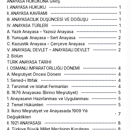
ANAYASA HUKUKUNA GİRİŞ
I. ANAYASA HUKUKU
1
II. ANAYASA KAVRAMI
1
III. ANAYASACILIK DÜŞÜNCESİ VE DOĞUŞU
1
IV. ANAYASA TÜRLERİ
1
A. Yazılı Anayasa – Yazısız Anayasa
1
B. Yumuşak Anayasa – Sert Anayasa
2
C. Kazuistik Anayasa – Çerçeve Anayasa
2
V. ANAYASAL DEVLET – ANAYASALI DEVLET
2
2. Bölüm
TÜRK ANAYASA TARİHİ
I. OSMANLI İMPARATORLUĞU DÖNEMİ
4
A. Meşrutiyet Öncesi Dönem
4
1. Sened–i İttifak
4
2. Tanzimat ve Islahat Fermanları
4
B. 1876 Anayasası (Birinci Meşrutiyet)
5
1. Anayasanın Hazırlanması ve Uygulanması
5
2. Temel Hükümleri
5
3. İkinci Meşrutiyet ve Anayasada 1909 Yılı
7
Değişiklikleri
II. 1921 ANAYASASI
8
A. Türkiye Büyük Millet Meclisinin Kurulması
8