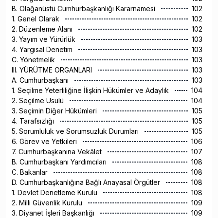
B. Olağanüstü Cumhurbaşkanlığı Kararnamesi
102
1. Genel Olarak
102
2. Düzenleme Alanı
102
3. Yayım ve Yürürlük
103
4. Yargısal Denetim
103
C. Yönetmelik
103
III. YÜRÜTME ORGANLARI
103
A. Cumhurbaşkanı
103
1. Seçilme Yeterliliğine İlişkin Hükümler ve Adaylık
104
2. Seçilme Usulü
104
3. Seçimin Diğer Hükümleri
105
4. Tarafsızlığı
105
5. Sorumluluk ve Sorumsuzluk Durumları
105
6. Görev ve Yetkileri
106
7. Cumhurbaşkanına Vekâlet
107
B. Cumhurbaşkanı Yardımcıları
108
C. Bakanlar
108
D. Cumhurbaşkanlığına Bağlı Anayasal Örgütler
108
1. Devlet Denetleme Kurulu
108
2. Milli Güvenlik Kurulu
109
3. Diyanet İşleri Başkanlığı
109