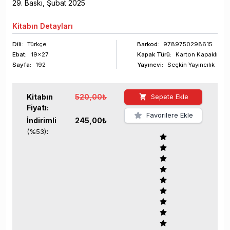
29
. Baskı,
Şubat
2025
Kitabın
Detayları
Dili:
Türkçe
Barkod
:
9789750298615
Ebat:
19x27
Kapak Türü:
Karton Kapaklı
Sayfa
:
192
Yayınevi:
Seçkin Yayıncılık
Kitabın
520,00
₺
Sepete Ekle
Fiyatı:
Favorilere Ekle
İndirimli
245,00
₺
:
(%
53
)