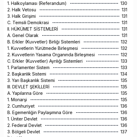
1. Halkoylaması (Referandum)
130
2. Halk Vetosu
131
3. Halk Girişimi
131
C. Temsili Demokrasi
131
II. HÜKÜMET SİSTEMLERİ
131
A. Genel Olarak
131
B. Erkler (Kuvvetler) Birliği Sistemleri
132
1. Kuvvetlerin Yürütmede Birleşmesi
132
2. Kuvvetlerin Yasama Organında Birleşmesi
132
C. Erkler (Kuvvetler) Ayrılığı Sistemleri
133
1. Parlamenter Sistem
133
2. Başkanlık Sistemi
134
3. Yarı Başkanlık Sistemi
135
III. DEVLET ŞEKİLLERİ
135
A. Yapılarına Göre
135
1. Monarşi
135
2. Cumhuriyet
136
B. Egemenliğin Paylaşımına Göre
136
1. Üniter Devlet
136
2. Federal Devlet
136
3. Bölgeli Devlet
137