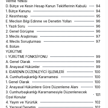
Verme Yetkisi
D. Bütçe ve Kesin Hesap Kanun Tekliflerinin Kabulü
94
1. Bütçe Kanunu
94
2. Kesinhesap
95
E. Meclisin Bilgi Edinme ve Denetim Yolları
96
1. Yazılı Soru
96
2. Genel Görüşme
96
3. Meclis Araştırması
97
4. Meclis Soruşturması
97
6. Bölüm
YÜRÜTME
I. YÜRÜTME FONKSİYONU
99
A. Genel Olarak
99
B. Anayasal Hükümler
99
II. İDARENİN DÜZENLEYİCİ İŞLEMLERİ
100
A. Cumhurbaşkanlığı Kararnamesi
100
1. Genel Olarak
100
2. Anayasal Hükümlere Göre Düzenleme Alanı
100
3. Cumhurbaşkanlığı Kararnamesiyle Düzenlenecek
101
Özel Konular
4. Yayım ve Yürürlük
102
5. Yargısal Denetim
102