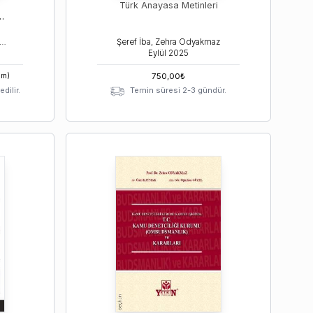
Türk Anayasa Metinleri
ı
hra Odyakmaz, Ümit Kaymak
Şeref İba, Zehra Odyakmaz
Eylül
2025
im)
750,00
₺
dilir.
Temin süresi 2-3 gündür.