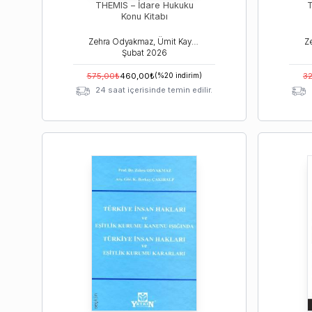
THEMIS – İdare Hukuku
T
Konu Kitabı
Zehra Odyakmaz, Ümit Kaymak
Şubat
2026
575,00
₺
460,00
₺
(%
20
indirim)
3
24 saat içerisinde temin edilir.