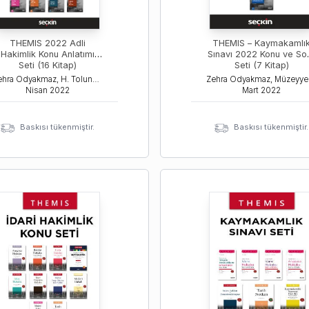
THEMIS 2022 Adli
THEMIS – Kaymakamlı
Hakimlik Konu Anlatımı
Sınavı 2022 Konu ve So
Seti (16 Kitap)
Seti (7 Kitap)
Zehra Odyakmaz, H. Tolunay Ozanemre Yayla, İsmail Erca
Zehra
Nisan
2022
Mart
2022
Baskısı tükenmiştir.
Baskısı tükenmiştir.