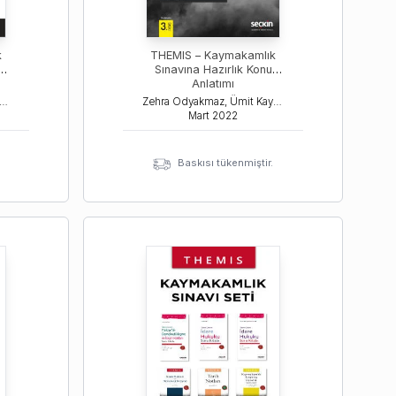
k
THEMIS – Kaymakamlık
ru
Sınavına Hazırlık Konu
Anlatımı
 Odyakmaz, Müzeyyen Eroğlu Durkal, Ümit Kaymak
Zehra Odyakmaz, Ümit Kaymak
Mart
2022
Baskısı tükenmiştir.