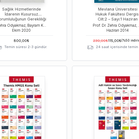
Sağlık Hizmetlerinde
Mevlana Üniversitesi
İdarenin Kusursuz
Hukuk Fakültesi Dergis
orumluluğunun Gerekliliği
Cilt:2 – Sayı:1 Haziran
2014
Zehra Odyakmaz, Bayram Keskin
Prof. Dr. Zehra Odyakmaz, Prof. Dr
Ekim
2020
Haziran
2014
800,00
₺
230,00
₺
115,00
₺
(%
50
indir
Temin süresi 2-3 gündür.
24 saat içerisinde temin e