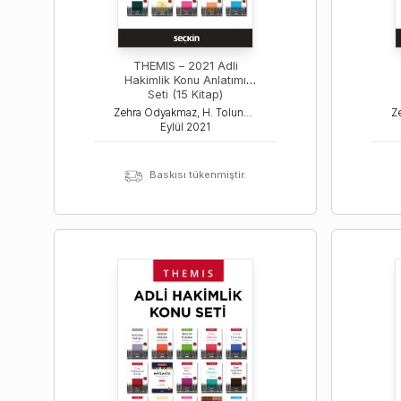
THEMIS – 2021 Adli
Hakimlik Konu Anlatımı
Seti (15 Kitap)
Zehra Odyakmaz, H. Tolunay Ozanemre Yayla, Ayşegül Bil
Eylül
2021
Baskısı tükenmiştir.