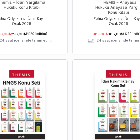
hemis – İdari Yargılama
THEMIS – Anayasa
Hukuku konu Kitabı
Hukuku Anayasa Yargıs
Konu Kitabı
Zehra Odyakmaz, Ümit Kaymak, İsmail Ercan
Ze
Ocak
2026
Ocak
2026
20,00
₺
256,00
₺
(%
20
indirim)
385,00
₺
308,00
₺
(%
20
indir
24 saat içerisinde temin edilir.
24 saat içerisinde temin e