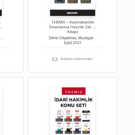
k
THEMIS – Kaymakamlık
(7
Sınavlarına Hazırlık Set (6
Kitap)
 Odyakmaz, Müzeyyen Eroğlu Durkal, Ümit Kaymak
Zehra Odyakmaz, Müzeyyen Eroğlu Durkal, Ümit Kaymak
Eylül
2021
Baskısı tükenmiştir.