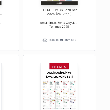
THEMIS HMGS Konu Seti
u
2025 (24 Kitap )
maz, Tamer Bozkurt
İsmail Ercan, Zehra Odyakmaz, Tamer Bozkurt
Temmuz
2025
Baskısı tükenmiştir.