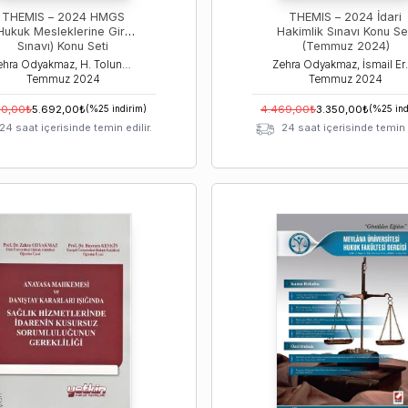
THEMIS – 2024 HMGS
THEMIS – 2024 İdari
Hukuk Mesleklerine Giriş
Hakimlik Sınavı Konu Se
Sınavı) Konu Seti
(Temmuz 2024)
(Temmuz 2024)
Zehra Odyakmaz, H. Tolunay Ozanemre Yayla, Tamer Bozku
Zehra Odyakm
Temmuz
2024
Temmuz
2024
90,00
₺
5.692,00
₺
(%
25
indirim)
4.469,00
₺
3.350,00
₺
(%
25
ind
24 saat içerisinde temin edilir.
24 saat içerisinde temin e