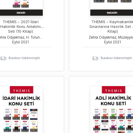
THEMIS – 2021 İdari
THEMIS – Kaymakamlı
Hakimlik Konu Anlatımı
Sınavlarına Hazırlık Set 
Seti (10 Kitap)
Kitap)
Zehra Odyakmaz, H. Tolunay Ozanemre Yayla, İsmail Erca
Zehra
Eylül
2021
Eylül
2021
Baskısı tükenmiştir.
Baskısı tükenmiştir.