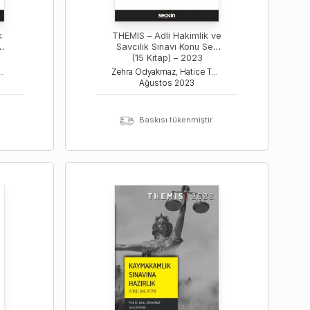
THEMIS – Adli Hakimlik ve
p)
Savcılık Sınavı Konu Seti
(15 Kitap) – 2023
unay Ozanemre Yayla, İsmail
Zehra Odyakmaz, Hatice Tolunay Ozanemre Yayla, Tamer B
Ağustos
2023
Baskısı tükenmiştir.