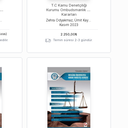
T.C Kamu Denetçiliği
ti
Kurumu Ombudsmanlık ve
Kararları
az, İsmail Ercan, Deniz Bayeren
Zehra Odyakmaz, Ümit Kaymak, Oğuzhan Güzel
Kasım
2023
irim)
2.250,00
₺
dilir.
Temin süresi 2-3 gündür.