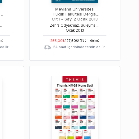
Mevlana Üniversitesi
i
Hukuk Fakültesi Dergisi
Cilt:1 – Sayı:2 Ocak 2013
. Süleyman Yalman, Yrd. Doç. Dr. Mahmut Kizir, Yrd. Doç. Dr. S. Serhat Kırtıloğlu
Zehra Odyakmaz, Süleyman Yalman, Mahmut Kiriz
Ocak
2013
im)
255,00
₺
127,50
₺
(%
50
indirim)
dilir.
24 saat içerisinde temin edilir.