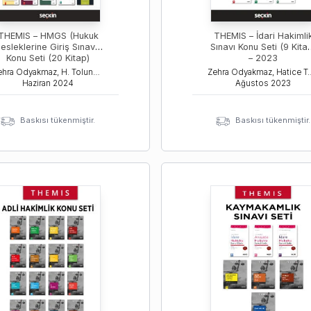
THEMIS – HMGS (Hukuk
THEMIS – İdari Hakimlik
esleklerine Giriş Sınavı )
Sınavı Konu Seti (9 Kita
Konu Seti (20 Kitap)
– 2023
Zehra Odyakmaz, H. Tolunay Ozanemre Yayla, Tamer Bozku
Zehra Odyakmaz, Hatice Tol
Haziran
2024
Ağustos
2023
Baskısı tükenmiştir.
Baskısı tükenmiştir.