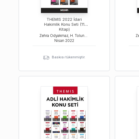
THEMIS 2022 İdari
Hakimlik Konu Seti (11
Kitap)
Zehra Odyakmaz, H. Tolunay Ozanemre Yayla, İsmail Erca
Nisan
2022
Baskısı tükenmiştir.