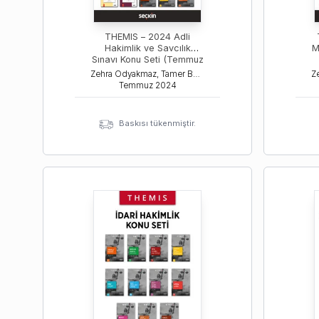
THEMIS – 2024 Adli
Hakimlik ve Savcılık
M
Sınavı Konu Seti (Temmuz
2024)
Zehra Odyakmaz, Tamer Bozkurt, İsmail Ercan
Temmuz
2024
Baskısı tükenmiştir.